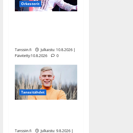
Orkesterit
Dimitri Keiski laihtui –
vastaa nyt fanien huoleen
jaksamisestaan: ”Mikään ei
ole ikuista”
Tanssiin.fi
Julkaistu: 10.8.2026 |
Päivitetty:10.8.2026
0
Tanssitähdet
Tangokuningas Aki Samuli
meni naimisiin – hääkuva
julki
Tanssiin.fi
Julkaistu: 9.8.2026 |