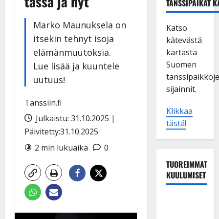
tässä ja nyt
TANSSIPAIKAT K
Marko Maunuksela on
Katso
itsekin tehnyt isoja
kätevästä
elämänmuutoksia.
kartasta
Suomen
Lue lisää ja kuuntele
tanssipaikkoj
uutuus!
sijainnit.
Tanssiin.fi
Klikkaa
Julkaistu: 31.10.2025 |
tästä!
Päivitetty:31.10.2025
2 min lukuaika
0
TUOREIMMAT
KUULUMISET
Dimitri
Keiski