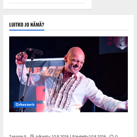
tule Katri…”
Tanssiin.fi
Julkaistu:
LUITKO JO NÄMÄ?
20.8.2025 |
Päivitetty:22.8.2025
Orkesterit
Dimitri Keiski laihtui – vastaa nyt fanien huoleen
jaksamisestaan: ”Mikään ei ole ikuista”
Tanssiin.fi
Julkaistu: 10.8.2026 | Päivitetty:10.8.2026
0