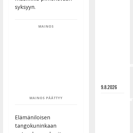
olisi
syksyyn.
täyttänyt
90 vuotta –
Arto
MAINOS
Rahkonen
kävi
haudalla ja
kertoo
iskelmälegenda
viimeisistä
vuosista
9.8.2026
Tangokuningatar
MAINOS PÄÄTTYY
Raija
Mäntyniemi:
Elämäniloisen
matka
tangokuninkaan
tyssäsi