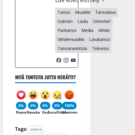
Lue koko esittely
Tanssi
Musiikki
Tanssilava
Uutinen
Laulu
Orkesteri
Paritanssi
Media
Viihde
Viihdemusiikki
Lavatanssi
Tanssiravintola
Televisio
MITÄ TUNTEITA JUTTU HERÄTTI?
0%
0%
0%
0%
100%
Ihana
Hauska
Vau
Surullinen
Vihainen
Tags:
elämä