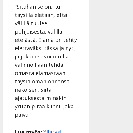
a
”Sitähän se on, kun
n
täysillä eletään, että
n
välillä tuulee
y
pohjoisesta, välillä
l
l
etelästä. Elämä on tehty
e
elettäväksi tässä ja nyt,
i
ja jokainen voi omilla
s
o
valinnoillaan tehdä
k
omasta elämästään
i
täysin oman onnensa
i
näköisen. Siitä
t
o
ajatuksesta minäkin
s
yritän pitää kiinni. Joka
Tanssiin.fi
päivä.”
Julkaistu:
27.4.2025
Lue myös:
Yllätys!