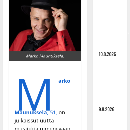
laihtui –
vastaa nyt
fanien
huoleen
jaksamisestaan:
”Mikään ei
ole ikuista”
10.8.2026
Marko Maunuksela.
Tangokuningas
M
Aki Samuli
meni
arko
naimisiin –
hääkuva
julki
9.8.2026
Maunuksela
, 51,
on
julkaissut uutta
Esko
Rahkonen
musiikkia pimenevään