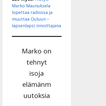
|
Marko Maunuksela
Päivitetty:
lopettaa radiossa ja
muuttaa Ouluun –
lapsenlapsi innoittajana
Marko on
tehnyt
isoja
elämänm
uutoksia