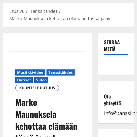
Etusivu
Tanssitähdet
Marko Maunuksela kehottaa elämään tässä ja nyt
SEURAA
MEITÄ
Musiikkivideo
Tanssitähdet
Uutiset
Video
KUUNTELE UUTUUS
Ota
Marko
yhteyttä
Maunuksela
info@tanssiin.f
kehottaa elämään