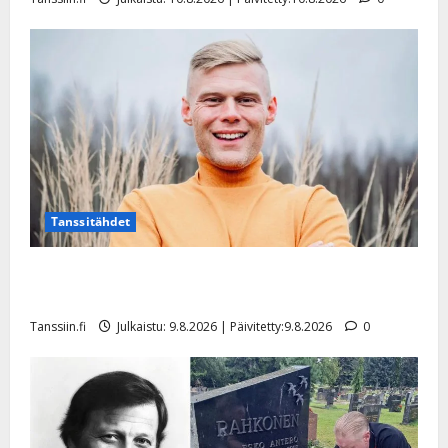
Tanssitähdet
Tangokuningas Aki Samuli meni naimisiin – hääkuva
julki
Tanssiin.fi
Julkaistu: 9.8.2026 | Päivitetty:9.8.2026
0