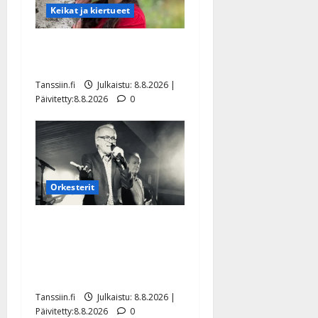
Keikat ja kiertueet
Tangokuningatar Raija
Mäntyniemi: matka tyssäsi
Tanssiin.fi
Julkaistu: 8.8.2026 |
Päivitetty:8.8.2026
0
Orkesterit
Matti Ruohonen viettää taas
synttäreitään täydessä
hiljaisuudessa – tämä on
tilanne nyt
Tanssiin.fi
Julkaistu: 8.8.2026 |
Päivitetty:8.8.2026
0