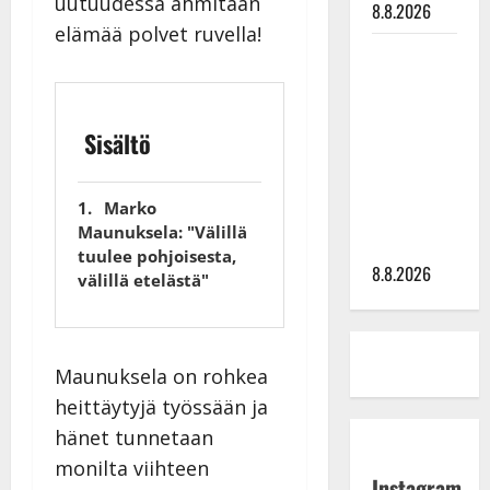
uutuudessa ahmitaan
8.8.2026
elämää polvet ruvella!
Matti
Ruohonen
viettää taas
synttäreitään
Sisältö
täydessä
hiljaisuudessa
Marko
– tämä on
Maunuksela: "Välillä
tilanne nyt
tuulee pohjoisesta,
8.8.2026
välillä etelästä"
Maunuksela on rohkea
heittäytyjä työssään ja
hänet tunnetaan
monilta viihteen
Instagram