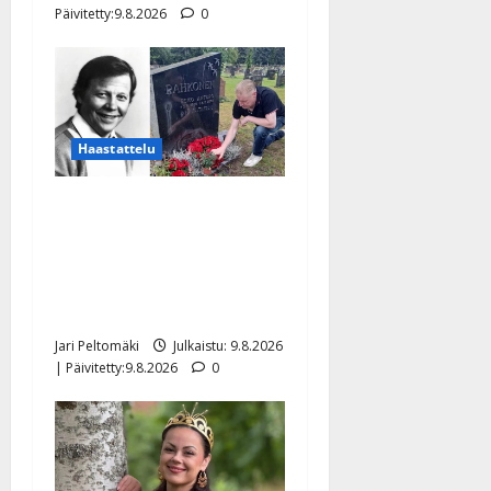
Päivitetty:9.8.2026
0
Haastattelu
Esko Rahkonen olisi
täyttänyt 90 vuotta – Arto
Rahkonen kävi haudalla ja
kertoo iskelmälegendan
viimeisistä vuosista
Jari Peltomäki
Julkaistu: 9.8.2026
| Päivitetty:9.8.2026
0