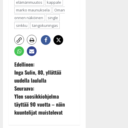
elämänmuutos
kappale
marko maunuksela
Oman
onnen näköinen
single
sinkku
tangokuningas
P
Edellinen:
Inga Sulin, 80, yllättää
o
uudella laululla
s
Seuraava:
Ylen suosikkiohjelma
t
täyttää 90 vuotta – näin
n
kuuntelijat muistelevat
a