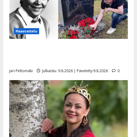
Haastattelu
Esko Rahkonen olisi täyttänyt 90 vuotta – Arto
Rahkonen kävi haudalla ja kertoo iskelmälegendan
viimeisistä vuosista
Jari Peltomäki
Julkaistu: 9.8.2026 | Päivitetty:9.8.2026
0