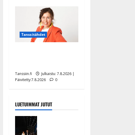
Tanssitähdet
TTK-tähti Anna Hanski
rakastaa tanssia – suru
tyttären syövästä painaa
Tanssiin.fi
Julkaistu: 7.8.2026 |
Päivitetty:7.8.2026
0
LUETUIMMAT JUTUT
Huikeat
hyvästit!
Tommi