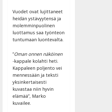
i
t
ä
-
v
u
Julkaistu:
j
Tanssiin.fi
Vuodet ovat lujittaneet
a
l
21.8.2025
a
t
e
heidän ystävyytensä ja
|
v
Julkaistu:
p
Päivitetty:
K
22.8.2025
i
molemminpuolinen
i
a
|
d
luottamus saa työnteon
a
t
Päivitetty:
e
tuntumaan luontevalta.
n
r
o
t
i
k
i
…
o
”
Oman onnen näköinen
n
”
o
-kappale kolahti heti.
a
s
Tanssiin.fi
h
Kappaleen poljento vei
t
ä
Julkaistu:
e
mennessään ja teksti
i
20.8.2025
yksinkertaisesti
Tanssiin.fi
t
|
kuvastaa niin hyvin
Päivitetty:
ä
Julkaistu:
ä
elämää”, Marko
17.8.2025
n
|
kuvailee.
–
Päivitetty:
D