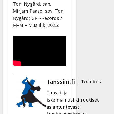
Toni Nygård, san.
Mirjam Paaso, sov. Toni
Nygård) GRF-Records /
MvM – Musiikki 2025:
Tanssiin.fi
Toimitus
Tanssi- ja
iskelmämusiikin uutiset
asiantuntevasti.