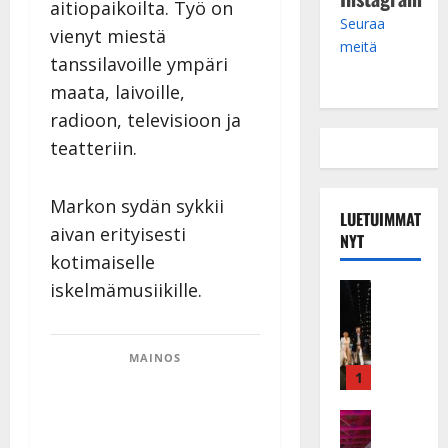
aitiopaikoilta. Työ on
Seuraa
vienyt miestä
meitä
tanssilavoille ympäri
maata, laivoille,
radioon, televisioon ja
teatteriin.
Markon sydän sykkii
LUETUIMMAT
aivan erityisesti
NYT
kotimaiselle
iskelmämusiikille.
Musiikkiv
H
u
i
MAINOS
k
1
e
a
Keikat ja 
I
t