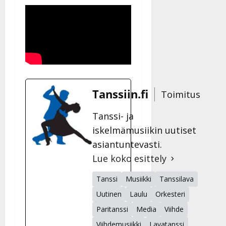
Tanssiin.fi
Toimitus
Tanssi- ja
iskelmämusiikin uutiset
asiantuntevasti.
Lue koko esittely
Tanssi
Musiikki
Tanssilava
Uutinen
Laulu
Orkesteri
Paritanssi
Media
Viihde
Viihdemusiikki
Lavatanssi