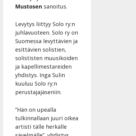
Mustosen
sanoitus.
Levytys liittyy Solo ry:n
juhlavuoteen. Solo ry on
Suomessa levyttävien ja
esittävien solistien,
solististen muusikoiden
ja kapellimestareiden
yhdistys. Inga Sulin
kuuluu Solo ry:n
perustajajäseniin.
”Hän on upealla
tulkinnallaan juuri oikea
artisti tälle herkälle
sävelmälle”, yhdistys