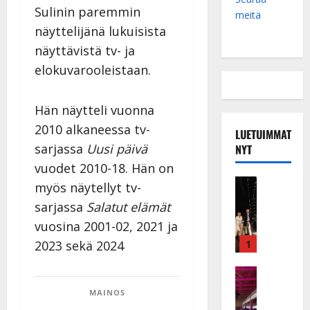
Sulinin paremmin
meitä
näyttelijänä lukuisista
näyttävistä tv- ja
elokuvarooleistaan.
Hän näytteli vuonna
2010 alkaneessa tv-
LUETUIMMAT
sarjassa
Uusi päivä
NYT
vuodet 2010-18. Hän on
Musiikkiv
myös näytellyt tv-
H
sarjassa
Salatut elämät
u
vuosina 2001-02, 2021 ja
i
k
2023 sekä 2024
1
e
a
Keikat ja 
I
t
MAINOS
k
h