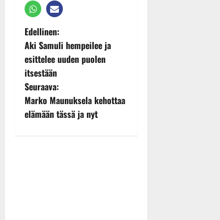
P
Edellinen:
Aki Samuli hempeilee ja
o
esittelee uuden puolen
s
itsestään
Seuraava:
t
Marko Maunuksela kehottaa
n
elämään tässä ja nyt
a
v
i
g
a