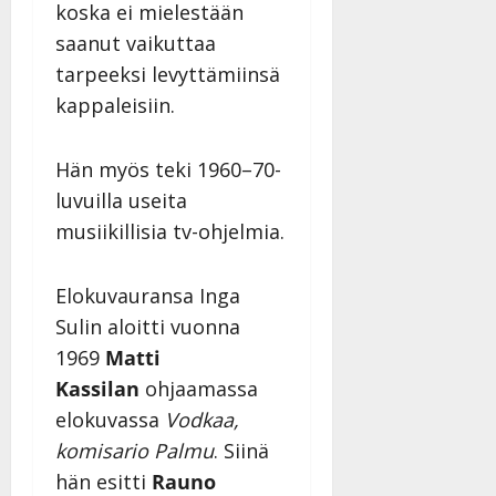
Päivitetty:
koska ei mielestään
saanut vaikuttaa
tarpeeksi levyttämiinsä
kappaleisiin.
Hän myös teki 1960–70-
luvuilla useita
musiikillisia tv-ohjelmia.
Elokuvauransa Inga
Sulin aloitti vuonna
1969
Matti
Kassilan
ohjaamassa
elokuvassa
Vodkaa,
komisario Palmu
. Siinä
hän esitti
Rauno