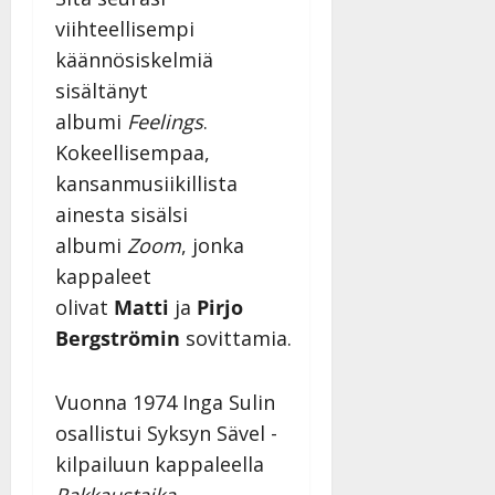
viihteellisempi
käännösiskelmiä
sisältänyt
albumi
Feelings
.
Kokeellisempaa,
kansanmusiikillista
ainesta sisälsi
albumi
Zoom
, jonka
kappaleet
olivat
Matti
ja
Pirjo
Bergströmin
sovittamia.
Vuonna 1974 Inga Sulin
osallistui Syksyn Sävel -
kilpailuun kappaleella
Rakkaustaika
.