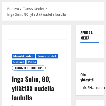
Etusivu
Tanssitähdet
Inga Sulin, 80, yllättää uudella laululla
SEURAA
MEITÄ
Musiikkivideo
Tanssitähdet
Uutiset
Video
KUUNTELE UUTUUS
Ota
Inga Sulin, 80,
yhteyttä
yllättää uudella
info@tanssiin.f
laululla