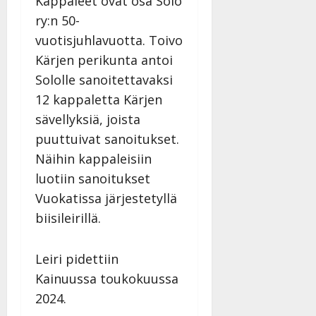
Kappaleet ovat osa Solo
ry:n 50-
vuotisjuhlavuotta. Toivo
Kärjen perikunta antoi
Sololle sanoitettavaksi
12 kappaletta Kärjen
sävellyksiä, joista
puuttuivat sanoitukset.
Näihin kappaleisiin
luotiin sanoitukset
Vuokatissa järjestetyllä
biisileirillä.
Leiri pidettiin
Kainuussa toukokuussa
2024.