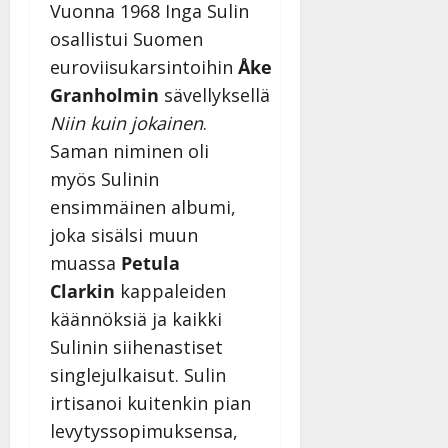
Vuonna 1968 Inga Sulin
n
osallistui Suomen
n
y
euroviisukarsintoihin
Åke
l
Granholmin
sävellyksellä
l
Niin kuin jokainen
.
e
i
Saman niminen oli
s
myös Sulinin
o
ensimmäinen albumi,
k
joka sisälsi muun
i
i
muassa
Petula
t
Clarkin
kappaleiden
o
käännöksiä ja kaikki
s
Sulinin siihenastiset
Tanssiin.fi
singlejulkaisut. Sulin
Julkaistu:
irtisanoi kuitenkin pian
27.4.2025
levytyssopimuksensa,
|