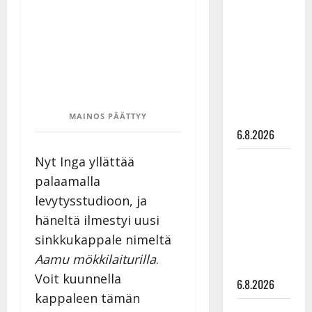
tähtien
kanssa -
julkkikset
julki: Anna
Hanski
liitää tv-
parketilla
MAINOS PÄÄTTYY
6.8.2026
Nyt Inga yllättää
Sopiiko
Edith Piaf
palaamalla
tanssilavalle?
levytysstudioon, ja
Pirttijoki
häneltä ilmestyi uusi
näyttää
sinkkukappale nimeltä
mallia –
Aamu mökkilaiturilla
.
video
Voit kuunnella
6.8.2026
kappaleen tämän
Leif