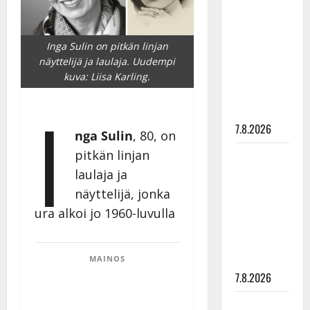
Hanski
rakastaa
tanssia –
Inga Sulin on pitkän linjan
suru
näyttelijä ja laulaja. Uudempi
tyttären
kuva: Liisa Karling.
syövästä
I
painaa
7.8.2026
nga Sulin
, 80, on
pitkän linjan
Maikilta
pysäyttävä
laulaja ja
ulostulo:
näyttelijä, jonka
”Elämä toi
ura alkoi jo 1960-luvulla
eteeni
sellaisen
yllätyksen…”
MAINOS
7.8.2026
Tanssii