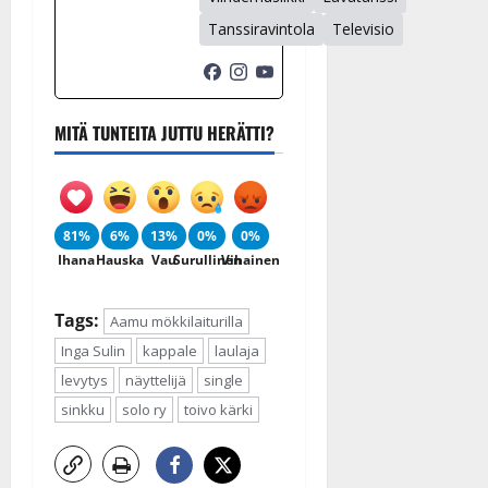
Tanssiravintola
Televisio
MITÄ TUNTEITA JUTTU HERÄTTI?
81%
6%
13%
0%
0%
Ihana
Hauska
Vau
Surullinen
Vihainen
Tags:
Aamu mökkilaiturilla
Inga Sulin
kappale
laulaja
levytys
näyttelijä
single
sinkku
solo ry
toivo kärki