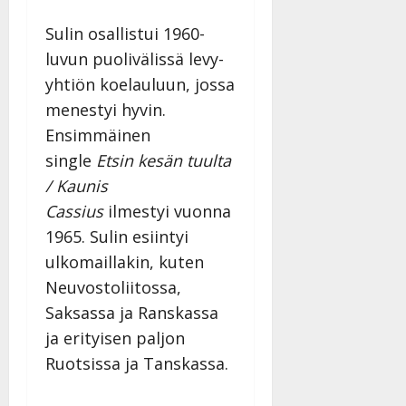
v
u
Julkaistu:
j
Tanssiin.fi
a
l
21.8.2025
a
Sulin osallistui 1960-
t
e
|
v
Julkaistu:
luvun puolivälissä levy-
p
Päivitetty:
K
22.8.2025
i
i
yhtiön koelauluun, jossa
a
|
d
a
t
Päivitetty:
menestyi hyvin.
e
n
r
o
Ensimmäinen
t
i
k
single
Etsin kesän tuulta
i
…
o
n
”
/ Kaunis
o
a
s
Tanssiin.fi
Cassius
ilmestyi vuonna
h
t
1965. Sulin esiintyi
ä
Julkaistu:
e
ulkomaillakin, kuten
i
20.8.2025
Tanssiin.fi
t
|
Neuvostoliitossa,
Päivitetty:
ä
Julkaistu:
Saksassa ja Ranskassa
ä
17.8.2025
ja erityisen paljon
n
|
–
Ruotsissa ja Tanskassa.
Päivitetty:
D
a