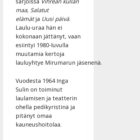
sarjoissa
Vihreän kullan
maa
,
Salatut
elämät
ja
Uusi päivä
.
Laulu-uraa hän ei
kokonaan jättänyt, vaan
esiintyi 1980-luvulla
muutamia kertoja
lauluyhtye Mirumarun jäsenenä.
Vuodesta 1964 Inga
Sulin on toiminut
laulamisen ja teatterin
ohella pedikyristinä ja
pitänyt omaa
kauneushoitolaa.