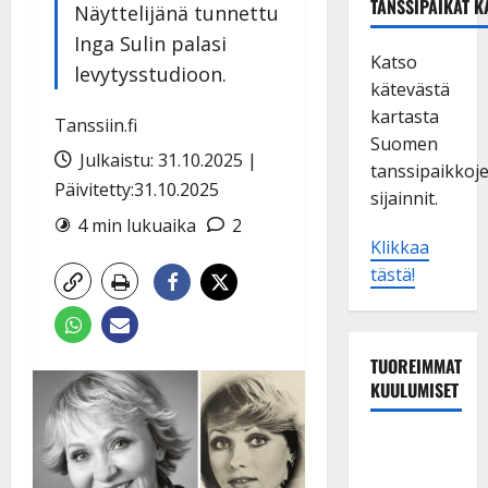
TANSSIPAIKAT K
Näyttelijänä tunnettu
Inga Sulin palasi
Katso
levytysstudioon.
kätevästä
kartasta
Tanssiin.fi
Suomen
Julkaistu: 31.10.2025 |
tanssipaikkoj
Päivitetty:31.10.2025
sijainnit.
4 min lukuaika
2
Klikkaa
tästä!
TUOREIMMAT
KUULUMISET
TTK-tähti
Anna