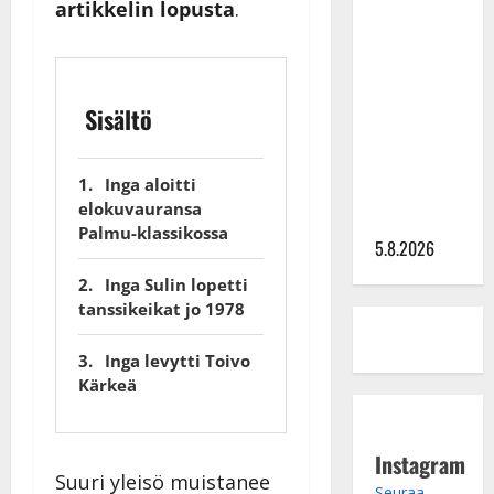
artikkelin lopusta
.
Lindeman
levytti:
”Kuvaa
osuvasti
Sisältö
uraani
pikkupojasta
Inga aloitti
näihin
elokuvauransa
päiviin”
Palmu-klassikossa
5.8.2026
Inga Sulin lopetti
tanssikeikat jo 1978
Inga levytti Toivo
Kärkeä
Instagram
Suuri yleisö muistanee
Seuraa