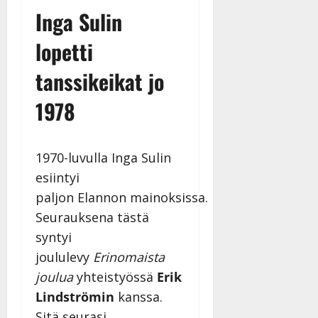
Inga Sulin
lopetti
tanssikeikat jo
1978
1970-luvulla Inga Sulin
esiintyi
paljon Elannon mainoksissa.
Seurauksena tästä
syntyi
joululevy
Erinomaista
joulua
yhteistyössä
Erik
Lindströmin
kanssa.
Sitä seurasi