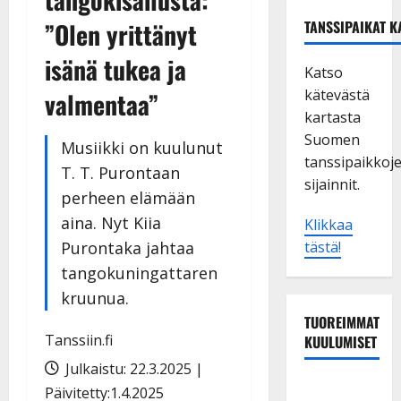
”Olen yrittänyt
TANSSIPAIKAT K
isänä tukea ja
Katso
kätevästä
valmentaa”
kartasta
Suomen
Musiikki on kuulunut
tanssipaikkoj
T. T. Purontaan
sijainnit.
perheen elämään
aina. Nyt Kiia
Klikkaa
Purontaka jahtaa
tästä!
tangokuningattaren
kruunua.
TUOREIMMAT
Tanssiin.fi
KUULUMISET
Julkaistu: 22.3.2025 |
Sopiiko
Päivitetty:1.4.2025