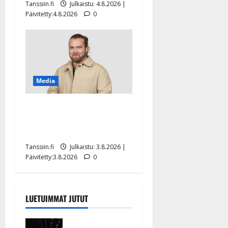
Tanssiin.fi
Julkaistu: 4.8.2026 |
Päivitetty:4.8.2026
0
Media
Teemu Roivainen kieroilee
tv:n Petollisissa – pelkää
putoavansa ensimmäisenä
Tanssiin.fi
Julkaistu: 3.8.2026 |
Päivitetty:3.8.2026
0
LUETUIMMAT JUTUT
Huikeat