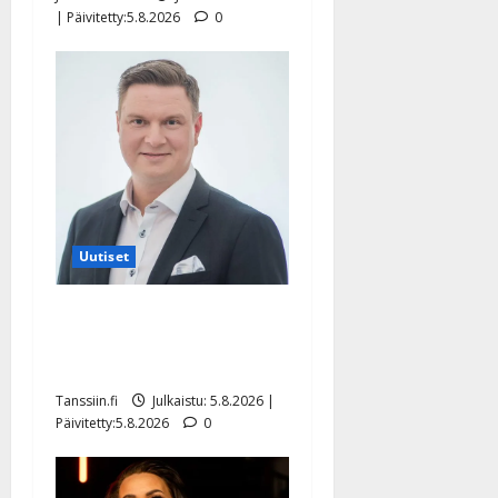
| Päivitetty:5.8.2026
0
Uutiset
Jukka Hallikainen, 50,
liikuttuu lapsenlapsistaan –
uusi laulu koskettaa syvältä
Tanssiin.fi
Julkaistu: 5.8.2026 |
Päivitetty:5.8.2026
0