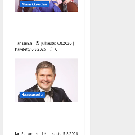
Musiikkivideo
Sopiiko Edith Piaf
tanssilavalle? Pirttijoki
näyttää mallia – video
Tanssiin.fi
Julkaistu: 6.8.2026 |
Päivitetty:6.8.2026
0
Haastattelu
Leif Lindeman levytti:
”Kuvaa osuvasti uraani
pikkupojasta näihin päiviin”
Jari Peltomäki
Julkaistu: 5.8.2026