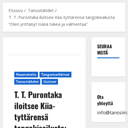
Etusivu
Tanssitähdet
T. T. Purontaka iloitsee Kiia-tyttärensä tangokisailusta:
”Olen yrittänyt isänä tukea ja valmentaa”
SEURAA
MEITÄ
Haastattelu
Tangomarkkinat
Tanssitähdet
Uutiset
T. T. Purontaka
Ota
iloitsee Kiia-
yhteyttä
info@tanssiin.f
tyttärensä
tangokisailusta: