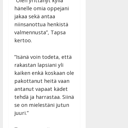
”Olen yrittänyt kyllä
hänelle omia oppejani
jakaa sekä antaa
niinsanottua henkistä
valmennusta”, Tapsa
kertoo.
”Isänä voin todeta, että
rakastan lapsiani yli
kaiken enkä koskaan ole
pakottanut heitä vaan
antanut vapaat kädet
tehdä ja harrastaa. Siinä
se on mielestäni jutun
juuri.”