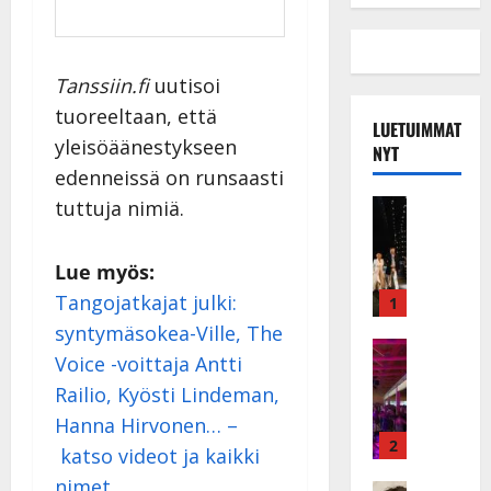
Tanssiin.fi
uutisoi
tuoreeltaan, että
LUETUIMMAT
yleisöäänestykseen
NYT
edenneissä on runsaasti
Musiikkiv
tuttuja nimiä.
H
u
Lue myös:
i
k
Tangojatkajat julki:
1
e
syntymäsokea-Ville, The
a
Keikat ja 
Voice -voittaja Antti
I
t
Railio, Kyösti Lindeman,
k
h
ä
y
Hanna Hirvonen… –
v
v
2
katso videot ja kaikki
ä
ä
nimet
Tanssitäh