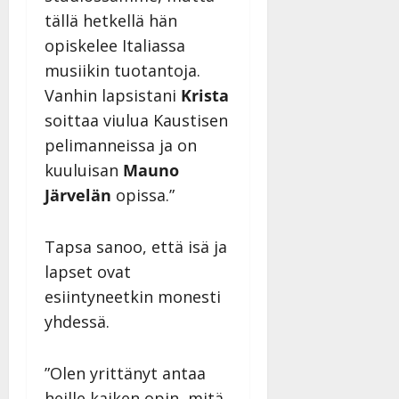
tällä hetkellä hän
opiskelee Italiassa
musiikin tuotantoja.
Vanhin lapsistani
Krista
soittaa viulua Kaustisen
pelimanneissa ja on
kuuluisan
Mauno
Järvelän
opissa.”
Tapsa sanoo, että isä ja
lapset ovat
esiintyneetkin monesti
yhdessä.
”Olen yrittänyt antaa
heille kaiken opin, mitä