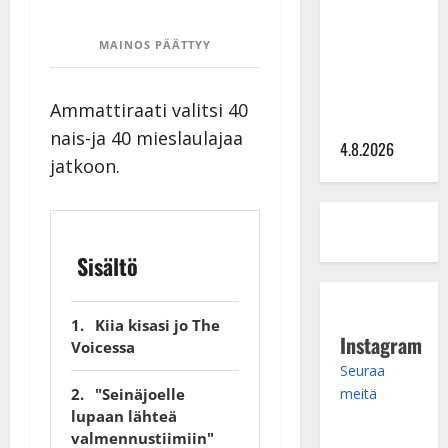
tangomatkan
hinta: 10
MAINOS PÄÄTTYY
000 eurolla
keikkoja
Ammattiraati valitsi 40
sivu suun
nais-ja 40 mieslaulajaa
4.8.2026
jatkoon.
Sisältö
Kiia kisasi jo The
Instagram
Voicessa
Seuraa
meitä
"Seinäjoelle
lupaan lähteä
valmennustiimiin"