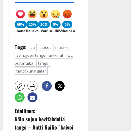
60%
20%
20%
0%
0%
Ihana
Hauska
Vau
Surullinen
Vihainen
Tags:
isä
lapset
musiikki
seinäjoen tangomarkkinat
t. t.
purontaka
tango
tangokuningatar
P
Edellinen:
Näin sujuu hevitähdeltä
o
tango – Antti Railio ”kaivoi