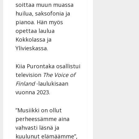
l
soittaa muun muassa
l
huilua, saksofonia ja
e
pianoa. Hän myös
i
s
opettaa laulua
o
Kokkolassa ja
k
Ylivieskassa.
i
i
t
Kiia Purontaka osallistui
o
television
The Voice of
s
Finland
-laulukisaan
Tanssiin.fi
vuonna 2023.
Julkaistu:
27.4.2025
”Musiikki on ollut
|
Päivitetty:
perheessämme aina
vahvasti läsnä ja
kuulunut elämäämme”,