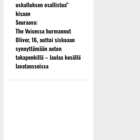
s
uskalluksen osallistua”
kisaan
t
Seuraava:
n
The Voicessa hurmannut
Oliver, 16, auttoi siskoaan
a
synnyttämään auton
v
takapenkillä – laulaa kesällä
lavatansseissa
i
g
a
t
i
o