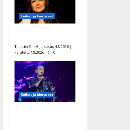
Keikat ja kiertueet
Saija Tuupanen ei toivu –
lääkäri: ”Vaakatasoon”
Tanssiin.fi
Julkaistu: 4.8.2026 |
Päivitetty:4.8.2026
0
Keikat ja kiertueet
Ilari Hämäläisen
tangomatkan hinta: 10 000
eurolla keikkoja sivu suun