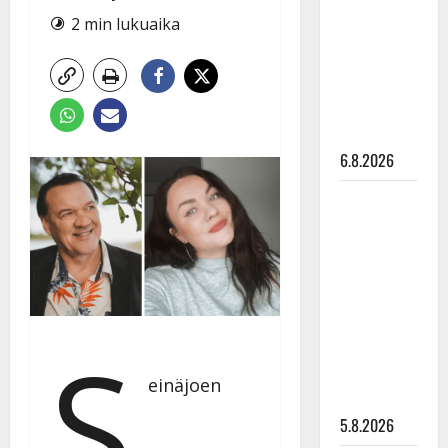
Edith Piaf
2 min lukuaika
tanssilavalle?
Pirttijoki
näyttää
mallia –
video
6.8.2026
Leif
Lindeman
levytti:
”Kuvaa
osuvasti
uraani
S
pikkupojasta
näihin
einäjoen
päiviin”
5.8.2026