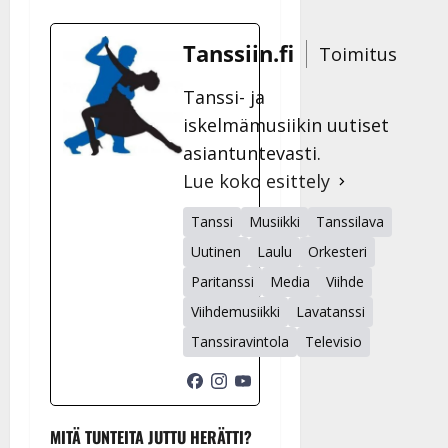
Tanssiin.fi
Toimitus
Tanssi- ja
iskelmämusiikin uutiset
asiantuntevasti.
Lue koko esittely
Tanssi
Musiikki
Tanssilava
Uutinen
Laulu
Orkesteri
Paritanssi
Media
Viihde
Viihdemusiikki
Lavatanssi
Tanssiravintola
Televisio
MITÄ TUNTEITA JUTTU HERÄTTI?