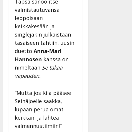
Tapsa sanoo itse
valmistautuvansa
leppoisaan
keikkakesään ja
singlejäkin julkaistaan
tasaiseen tahtiin, uusin
duetto
Anna-Mari
Hannosen
kanssa on
nimeltään
Se takaa
vapauden.
”Mutta jos Kiia pääsee
Seinäjoelle saakka,
lupaan perua omat
keikkani ja lähteä
valmennustiimiin!”