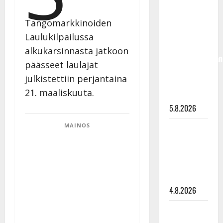
Jukka
Hallikainen,
Tangomarkkinoiden
50,
Laulukilpailussa
liikuttuu
alkukarsinnasta jatkoon
lapsenlapsistaan
päässeet laulajat
– uusi laulu
julkistettiin perjantaina
koskettaa
21. maaliskuuta.
syvältä
5.8.2026
MAINOS
Saija
Tuupanen ei
toivu –
lääkäri:
”Vaakatasoon”
4.8.2026
Ilari
Hämäläisen