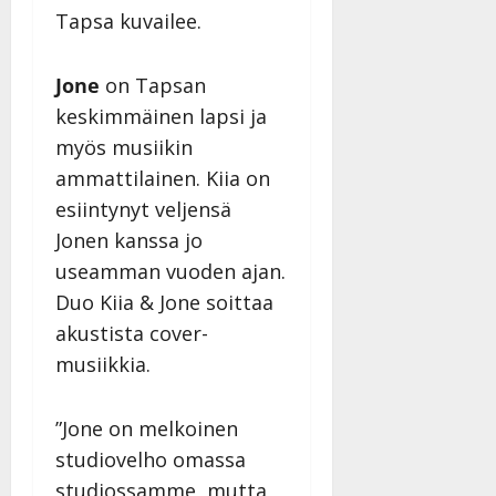
Tapsa kuvailee.
Jone
on Tapsan
keskimmäinen lapsi ja
myös musiikin
ammattilainen. Kiia on
esiintynyt veljensä
Jonen kanssa jo
useamman vuoden ajan.
Duo Kiia & Jone soittaa
akustista cover-
musiikkia.
”Jone on melkoinen
studiovelho omassa
studiossamme, mutta