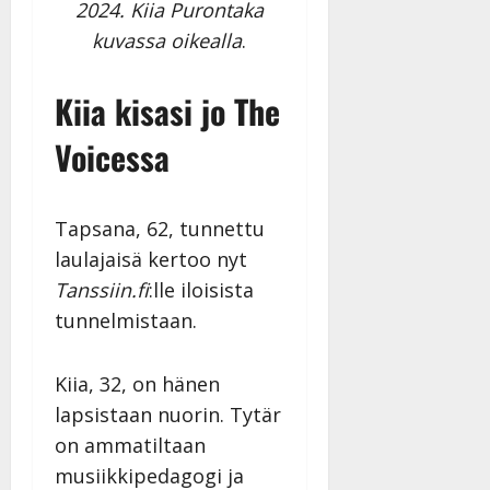
i
2024. Kiia Purontaka
i
a
|
d
a
kuvassa oikealla
.
t
Päivitetty:
e
n
r
o
t
i
k
Kiia kisasi jo The
i
…
o
n
”
o
Voicessa
a
s
Tanssiin.fi
h
t
ä
Julkaistu:
e
Tapsana, 62, tunnettu
i
20.8.2025
Tanssiin.fi
t
|
laulajaisä kertoo nyt
Päivitetty:
ä
Tanssiin.fi
:lle iloisista
Julkaistu:
ä
17.8.2025
tunnelmistaan.
n
|
–
Päivitetty:
D
Kiia, 32, on hänen
a
lapsistaan nuorin. Tytär
n
on ammatiltaan
n
y
musiikkipedagogi ja