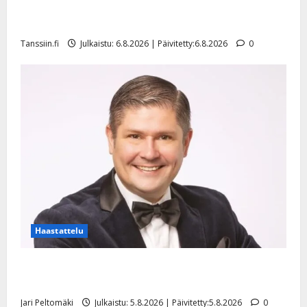
Sopiiko Edith Piaf tanssilavalle? Pirttijoki näyttää
mallia – video
Tanssiin.fi
Julkaistu: 6.8.2026 | Päivitetty:6.8.2026
0
Haastattelu
Leif Lindeman levytti: ”Kuvaa osuvasti uraani
pikkupojasta näihin päiviin”
Jari Peltomäki
Julkaistu: 5.8.2026 | Päivitetty:5.8.2026
0