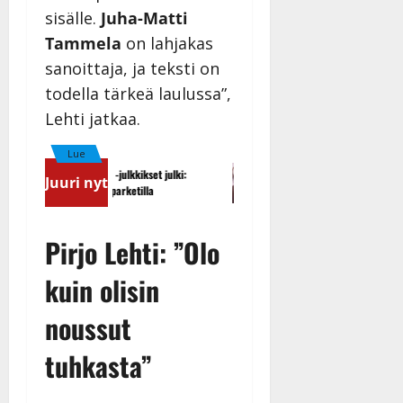
sisälle.
Juha-Matti
Tammela
on lahjakas
sanoittaja, ja teksti on
todella tärkeä laulussa”,
Lehti jatkaa.
Lue
Tanssii tähtien kanssa -julkkikset julki:
Sopiiko Edith Piaf tanssilavalle?
Juuri nyt
Anna Hanski liitää tv-parketilla
näyttää mallia – video
Pirjo Lehti: ”Olo
kuin olisin
noussut
tuhkasta”