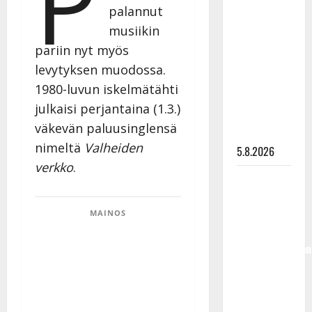
P
palannut
Lindeman
levytti:
musiikin
”Kuvaa
pariin nyt myös
osuvasti
levytyksen muodossa.
uraani
1980-luvun iskelmätähti
pikkupojasta
julkaisi perjantaina (1.3.)
näihin
väkevän paluusinglensä
päiviin”
nimeltä
Valheiden
5.8.2026
verkko
.
Jukka
Hallikainen,
50,
MAINOS
liikuttuu
lapsenlapsistaan
– uusi laulu
koskettaa
syvältä