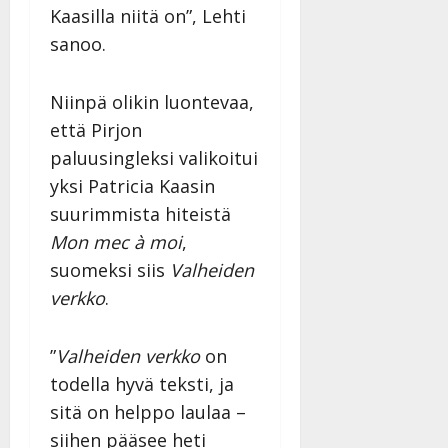
Kaasilla niitä on”, Lehti
sanoo.
Niinpä olikin luontevaa,
että Pirjon
paluusingleksi valikoitui
yksi Patricia Kaasin
suurimmista hiteistä
Mon mec à moi
,
suomeksi siis
Valheiden
verkko
.
”
Valheiden verkko
on
todella hyvä teksti, ja
sitä on helppo laulaa –
siihen pääsee heti