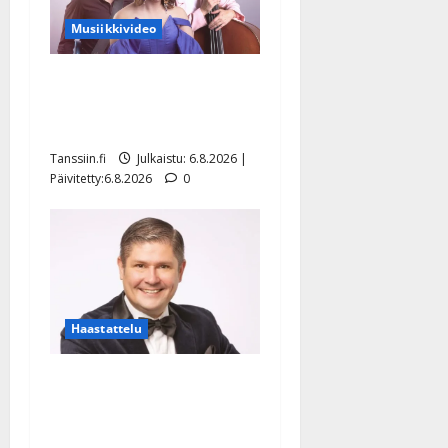
Musiikkivideo
Sopiiko Edith Piaf
tanssilavalle? Pirttijoki
näyttää mallia – video
Tanssiin.fi
Julkaistu: 6.8.2026 |
Päivitetty:6.8.2026
0
Haastattelu
Leif Lindeman levytti:
”Kuvaa osuvasti uraani
pikkupojasta näihin päiviin”