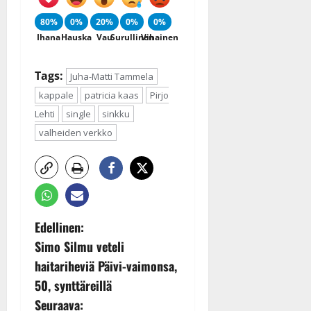
80%
0%
20%
0%
0%
Ihana
Hauska
Vau
Surullinen
Vihainen
Tags:
Juha-Matti Tammela
kappale
patricia kaas
Pirjo
Lehti
single
sinkku
valheiden verkko
P
Edellinen:
Simo Silmu veteli
o
haitariheviä Päivi-vaimonsa,
s
50, synttäreillä
Seuraava: