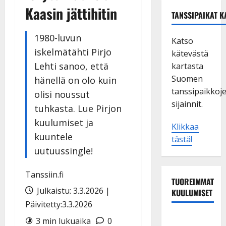
Kaasin jättihitin
TANSSIPAIKAT K
1980-luvun
Katso
iskelmätähti Pirjo
kätevästä
Lehti sanoo, että
kartasta
Suomen
hänellä on olo kuin
tanssipaikkoj
olisi noussut
sijainnit.
tuhkasta. Lue Pirjon
kuulumiset ja
Klikkaa
kuuntele
tästä!
uutuussingle!
Tanssiin.fi
TUOREIMMAT
Julkaistu: 3.3.2026 |
KUULUMISET
Päivitetty:3.3.2026
Tanssii
3 min lukuaika
0