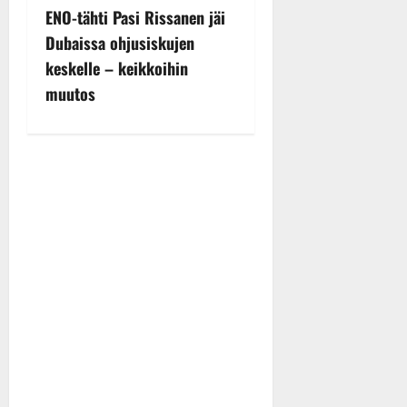
t
ENO-tähti Pasi Rissanen jäi
n
Dubaissa ohjusiskujen
keskelle – keikkoihin
a
muutos
v
i
g
a
t
i
o
n