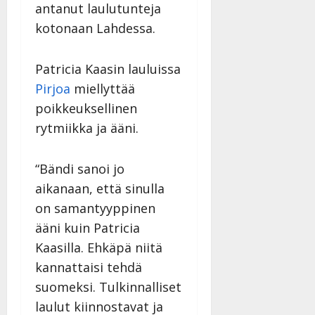
y
antanut laulutunteja
l
kotonaan Lahdessa.
l
e
i
Patricia Kaasin lauluissa
s
Pirjoa
miellyttää
o
poikkeuksellinen
k
rytmiikka ja ääni.
i
i
t
“Bändi sanoi jo
o
aikanaan, että sinulla
s
on samantyyppinen
Tanssiin.fi
ääni kuin Patricia
Julkaistu:
Kaasilla. Ehkäpä niitä
27.4.2025
kannattaisi tehdä
|
Päivitetty:
suomeksi. Tulkinnalliset
laulut kiinnostavat ja