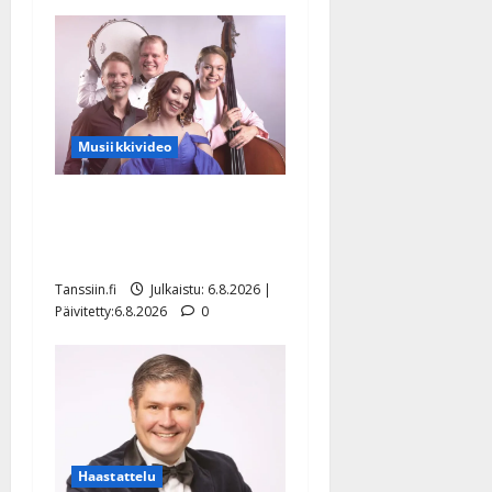
Musiikkivideo
Sopiiko Edith Piaf
tanssilavalle? Pirttijoki
näyttää mallia – video
Tanssiin.fi
Julkaistu: 6.8.2026 |
Päivitetty:6.8.2026
0
Haastattelu