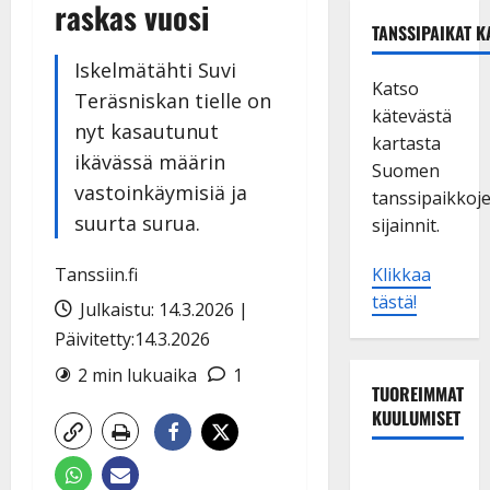
raskas vuosi
TANSSIPAIKAT K
Iskelmätähti Suvi
Katso
Teräsniskan tielle on
kätevästä
nyt kasautunut
kartasta
ikävässä määrin
Suomen
vastoinkäymisiä ja
tanssipaikkoj
suurta surua.
sijainnit.
Tanssiin.fi
Klikkaa
tästä!
Julkaistu: 14.3.2026 |
Päivitetty:14.3.2026
2 min lukuaika
1
TUOREIMMAT
KUULUMISET
Maikilta