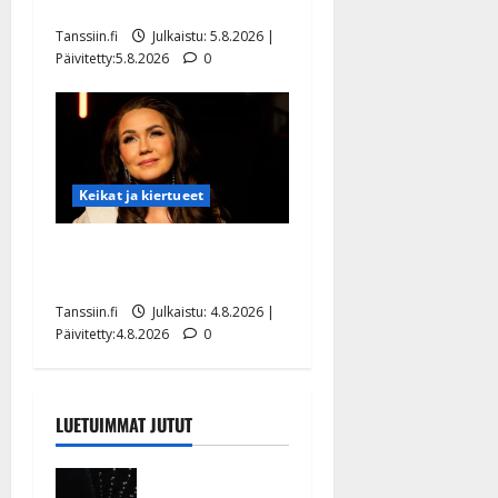
uusi laulu koskettaa syvältä
Tanssiin.fi
Julkaistu: 5.8.2026 |
Päivitetty:5.8.2026
0
Keikat ja kiertueet
Saija Tuupanen ei toivu –
lääkäri: ”Vaakatasoon”
Tanssiin.fi
Julkaistu: 4.8.2026 |
Päivitetty:4.8.2026
0
LUETUIMMAT JUTUT
Huikeat