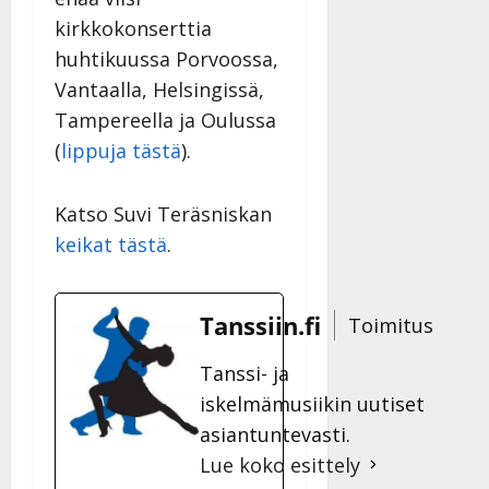
kirkkokonserttia
huhtikuussa Porvoossa,
Vantaalla, Helsingissä,
Tampereella ja Oulussa
(
lippuja tästä
).
Katso Suvi Teräsniskan
keikat tästä
.
Tanssiin.fi
Toimitus
Tanssi- ja
iskelmämusiikin uutiset
asiantuntevasti.
Lue koko esittely