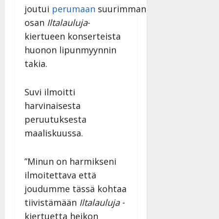
joutui
perumaan
suurimman
osan
Iltalauluja
-
kiertueen konserteista
huonon lipunmyynnin
takia.
Suvi ilmoitti
harvinaisesta
peruutuksesta
maaliskuussa.
”Minun on harmikseni
ilmoitettava että
joudumme tässä kohtaa
tiivistämään
Iltalauluja
-
kiertuetta heikon