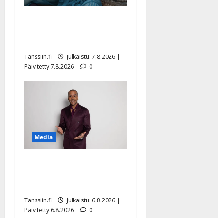
Maikilta pysäyttävä
ulostulo: ”Elämä toi eteeni
sellaisen yllätyksen…”
Tanssiin.fi
Julkaistu: 7.8.2026 |
Päivitetty:7.8.2026
0
Media
Tanssii tähtien kanssa -
julkkikset julki: Anna
Hanski liitää tv-parketilla
Tanssiin.fi
Julkaistu: 6.8.2026 |
Päivitetty:6.8.2026
0