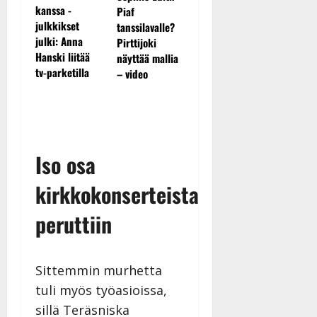
kanssa -
Piaf
levytti: ”Kuvaa
Jukka
julkkikset
tanssilavalle?
osuvasti uraani
Hallikai
julki: Anna
Pirttijoki
pikkupojasta
laisen
liikuttu
Hanski liitää
näyttää mallia
näihin päiviin”
n…”
lapsenla
tv-parketilla
– video
– uusi l
koskett
syvältä
Iso osa
kirkkokonserteista
peruttiin
Sittemmin murhetta
tuli myös työasioissa,
sillä Teräsniska