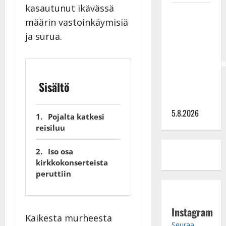
kasautunut ikävässä
Jukka
määrin vastoinkäymisiä
Hallikainen,
ja surua.
50,
liikuttuu
lapsenlapsistaan
– uusi laulu
Sisältö
koskettaa
syvältä
5.8.2026
Pojalta katkesi
reisiluu
Iso osa
kirkkokonserteista
peruttiin
Instagram
Kaikesta murheesta
Seuraa