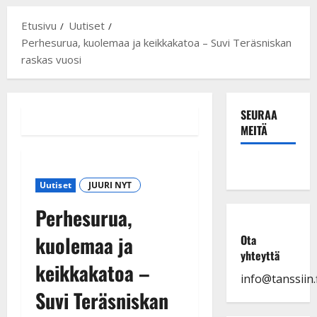
Etusivu
Uutiset
Perhesurua, kuolemaa ja keikkakatoa – Suvi Teräsniskan
raskas vuosi
SEURAA
MEITÄ
Uutiset
JUURI NYT
Perhesurua,
kuolemaa ja
Ota
yhteyttä
keikkakatoa –
info@tanssiin.f
Suvi Teräsniskan