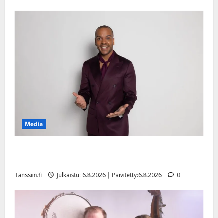
Media
Tanssii tähtien kanssa -julkkikset julki: Anna Hanski
liitää tv-parketilla
Tanssiin.fi
Julkaistu: 6.8.2026 | Päivitetty:6.8.2026
0