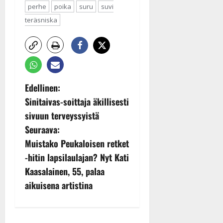
perhe
poika
suru
suvi
teräsniska
P
Edellinen:
Sinitaivas-soittaja äkillisesti
o
sivuun terveyssyistä
s
Seuraava:
Muistako Peukaloisen retket
t
-hitin lapsilaulajan? Nyt Kati
n
Kaasalainen, 55, palaa
aikuisena artistina
a
v