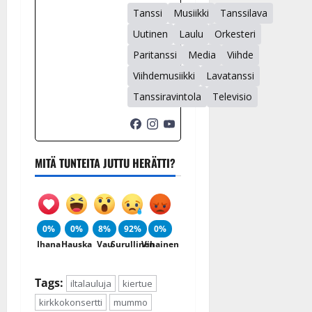
Tanssi
Musiikki
Tanssilava
Uutinen
Laulu
Orkesteri
Paritanssi
Media
Viihde
Viihdemusiikki
Lavatanssi
Tanssiravintola
Televisio
MITÄ TUNTEITA JUTTU HERÄTTI?
0%
0%
8%
92%
0%
Ihana
Hauska
Vau
Surullinen
Vihainen
Tags:
iltalauluja
kiertue
kirkkokonsertti
mummo