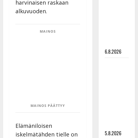
harvinaisen raskaan
Edith Piaf
alkuvuoden.
tanssilavalle?
Pirttijoki
näyttää
MAINOS
mallia –
video
6.8.2026
Leif
Lindeman
levytti:
”Kuvaa
osuvasti
uraani
MAINOS PÄÄTTYY
pikkupojasta
näihin
päiviin”
Elämäniloisen
5.8.2026
iskelmätähden tielle on