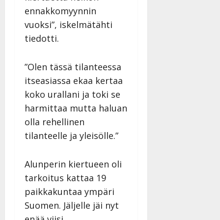
ennakkomyynnin
vuoksi”, iskelmätähti
tiedotti.
”Olen tässä tilanteessa
itseasiassa ekaa kertaa
koko urallani ja toki se
harmittaa mutta haluan
olla rehellinen
tilanteelle ja yleisölle.”
Alunperin kiertueen oli
tarkoitus kattaa 19
paikkakuntaa ympäri
Suomen. Jäljelle jäi nyt
enää viisi