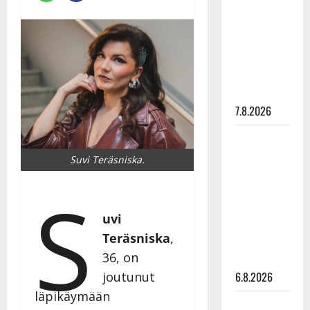
pysäyttävä
ulostulo:
”Elämä toi
eteeni
sellaisen
yllätyksen…”
7.8.2026
Tanssii
tähtien
Suvi Teräsniska.
kanssa -
S
julkkikset
julki: Anna
uvi
Hanski
Teräsniska
,
liitää tv-
36, on
parketilla
6.8.2026
joutunut
läpikäymään
Sopiiko