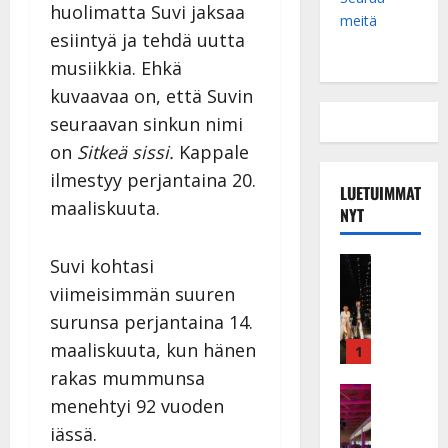
huolimatta Suvi jaksaa
meitä
esiintyä ja tehdä uutta
musiikkia. Ehkä
kuvaavaa on, että Suvin
seuraavan sinkun nimi
on
Sitkeä sissi.
Kappale
ilmestyy perjantaina 20.
LUETUIMMAT
maaliskuuta.
NYT
Musiikkiv
Suvi kohtasi
H
viimeisimmän suuren
u
surunsa perjantaina 14.
i
k
maaliskuuta, kun hänen
1
e
rakas mummunsa
a
Keikat ja 
menehtyi 92 vuoden
I
t
iässä.
k
h