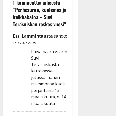
1 kommenttia aiheesta
“
Perhesurua, kuolemaa ja
keikkakatoa – Suvi
Teräsniskan raskas vuosi
”
Essi Lammintausta
sanoo:
15.3.2026 21:39
Päivämäärä väärin
Suvi
Teräsniskasta
kertovassa
jutussa, hänen
mummonsa kuoli
perjantaina 13
maaliskuuta, ei 14
maaliskuuta