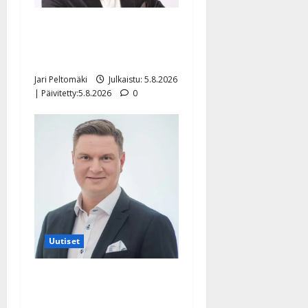
Leif Lindeman levytti:
”Kuvaa osuvasti uraani
pikkupojasta näihin päiviin”
Jari Peltomäki
Julkaistu: 5.8.2026
| Päivitetty:5.8.2026
0
Uutiset
Jukka Hallikainen, 50,
liikuttuu lapsenlapsistaan –