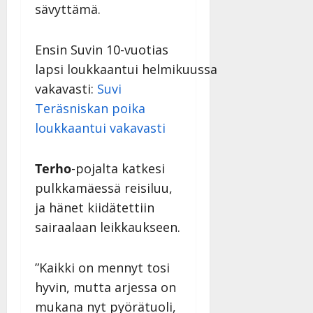
sävyttämä.
n
n
y
Ensin Suvin 10-vuotias
l
lapsi loukkaantui helmikuussa
l
e
vakavasti:
Suvi
i
Teräsniskan poika
s
loukkaantui vakavasti
o
k
i
Terho
-pojalta katkesi
i
pulkkamäessä reisiluu,
t
ja hänet kiidätettiin
o
s
sairaalaan leikkaukseen.
Tanssiin.fi
”Kaikki on mennyt tosi
Julkaistu:
hyvin, mutta arjessa on
27.4.2025
|
mukana nyt pyörätuoli,