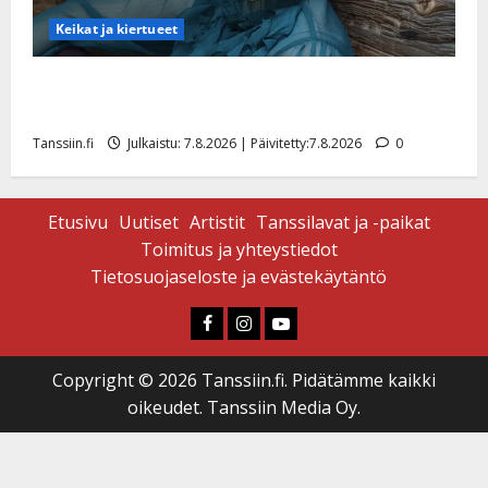
Keikat ja kiertueet
Maikilta pysäyttävä ulostulo: ”Elämä toi eteeni
sellaisen yllätyksen…”
Tanssiin.fi
Julkaistu: 7.8.2026 | Päivitetty:7.8.2026
0
Etusivu
Uutiset
Artistit
Tanssilavat ja -paikat
Toimitus ja yhteystiedot
Tietosuojaseloste ja evästekäytäntö
Faceboook
Instagram
Youtube
Copyright © 2026 Tanssiin.fi. Pidätämme kaikki
oikeudet. Tanssiin Media Oy.