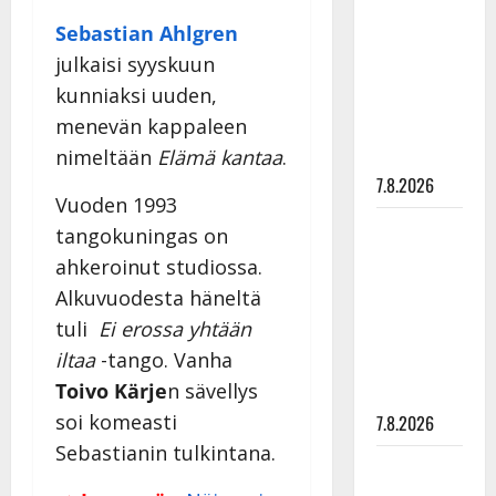
rakastaa
Sebastian Ahlgren
tanssia –
julkaisi syyskuun
suru
kunniaksi uuden,
tyttären
menevän kappaleen
syövästä
painaa
nimeltään
Elämä kantaa
.
7.8.2026
Vuoden 1993
Maikilta
tangokuningas on
pysäyttävä
ahkeroinut studiossa.
ulostulo:
Alkuvuodesta häneltä
”Elämä toi
tuli
Ei erossa yhtään
eteeni
iltaa
-tango. Vanha
sellaisen
Toivo Kärje
n sävellys
yllätyksen…”
soi komeasti
7.8.2026
Sebastianin tulkintana.
Tanssii
tähtien