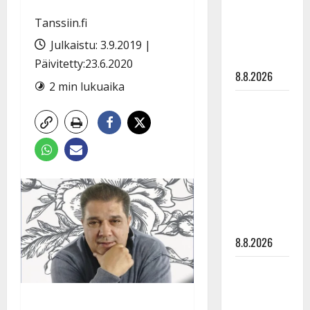
Raija
Tanssiin.fi
Mäntyniemi:
matka
Julkaistu: 3.9.2019 |
tyssäsi
Päivitetty:23.6.2020
8.8.2026
2 min lukuaika
Matti
Ruohonen
viettää taas
synttäreitään
täydessä
hiljaisuudessa
– tämä on
tilanne nyt
8.8.2026
TTK-tähti
Anna
Hanski