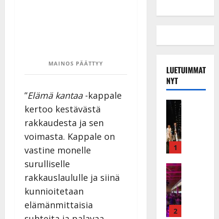
MAINOS PÄÄTTYY
LUETUIMMAT
NYT
”
Elämä kantaa
-kappale
Musiikkiv
kertoo kestävästä
H
rakkaudesta ja sen
u
i
voimasta. Kappale on
k
1
vastine monelle
e
surulliselle
a
Keikat ja 
rakkauslaululle ja siinä
I
t
k
h
kunnioitetaan
ä
y
elämänmittaisia
v
v
2
suhteita ja palavaa