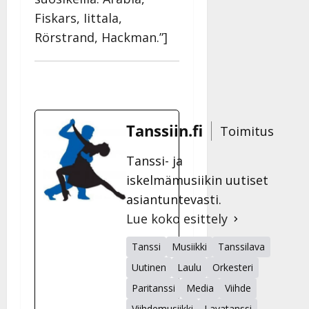
Fiskars, Iittala,
Rörstrand, Hackman.”]
Tanssiin.fi
Toimitus
Tanssi- ja
iskelmämusiikin uutiset
asiantuntevasti.
Lue koko esittely
Tanssi
Musiikki
Tanssilava
Uutinen
Laulu
Orkesteri
Paritanssi
Media
Viihde
Viihdemusiikki
Lavatanssi