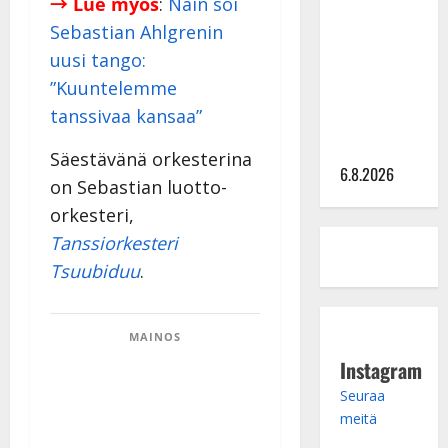
→ Lue myös
:
Näin soi
kanssa -
Sebastian Ahlgrenin
julkkikset
uusi tango:
julki: Anna
”Kuuntelemme
Hanski
tanssivaa kansaa”
liitää tv-
parketilla
Säestävänä orkesterina
6.8.2026
on Sebastian luotto-
orkesteri,
Tanssiorkesteri
Tsuubiduu
.
MAINOS
Instagram
Seuraa
meitä