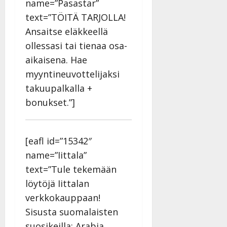
name=”Pasastar”
y
l
text=”TÖITÄ TARJOLLA!
l
Ansaitse eläkkeellä
e
ollessasi tai tienaa osa-
i
aikaisena. Hae
s
o
myyntineuvottelijaksi
k
takuupalkalla +
i
bonukset.”]
i
t
o
s
[eafl id=”15342″
Tanssiin.fi
name=”Iittala”
text=”Tule tekemään
Julkaistu:
löytöjä Iittalan
27.4.2025
|
verkkokauppaan!
Päivitetty:
Sisusta suomalaisten
suosikeilla: Arabia,