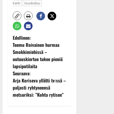
kärki
tsuubiduu
P
Edellinen:
Teemu Roivainen hurmaa
o
Smokkimiehissä –
s
uutuuskiertue tukee pieniä
lapsipotilaita
t
Seuraava:
n
Arja Koriseva yllätti tv:ssä –
paljasti ryhtyneensä
a
metsuriksi: ”Kohta rytisee”
v
i