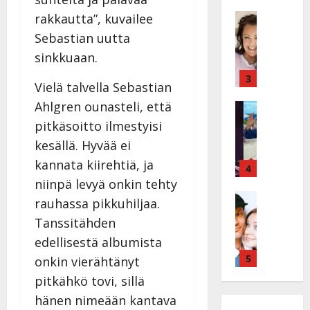
ä
ä
s
Tanssitäh
rakkautta”,
kuvailee
s
H
a
t
Sebastian uutta
e
i
i
sinkkuaan.
i
r
t
d
a
3
!
Vielä talvella Sebastian
i
u
T
Ahlgren ounasteli, että
P
Tanssitäh
s
o
T
a
k
m
pitkäsoitto ilmestyisi
ä
k
o
m
kesällä. Hyvää ei
m
a
h
i
kannata kiirehtiä, ja
ä
r
4
t
s
I
i
niinpä levyä onkin tehty
a
a
l
Haastatte
s
u
a
rauhassa pikkuhiljaa.
H
e
e
s
t
Tanssitähden
u
V
n
:
t
i
edellisestä albumista
a
j
s
e
k
i
5
a
o
onkin vierähtänyt
l
e
n
M
i
i
pitkähkö tovi, sillä
a
i
i
t
K
hänen nimeään kantava
r
o
k
t
a