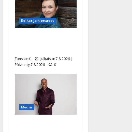
Keikat ja kiertueet
Maikilta pysäyttävä
ulostulo: ”Elämä toi eteeni
sellaisen yllätyksen…”
Tanssiin.fi
Julkaistu: 7.8.2026 |
Päivitetty:7.8.2026
0
Media
Tanssii tähtien kanssa -
julkkikset julki: Anna