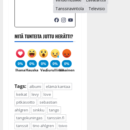
Tanssiravintola
Televisio
MITÄ TUNTEITA JUTTU HERÄTTI?
0%
0%
0%
0%
0%
Ihana
Hauska
Vau
Surullinen
Vihainen
Tags:
albumi
elämä kantaa
keikat
levy
love
pitkäsoitto
sebastian
ahlgren
sinkku
tango
tangokuningas
tanssiin.fi
tanssit
tino ahlgren
toivo