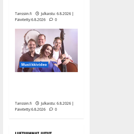
Hanski liitää tv-parketilla
Tanssiin.fi
Julkaistu: 6.8.2026 |
Päivitetty:6.8.2026
0
Musiikkivideo
Sopiiko Edith Piaf
tanssilavalle? Pirttijoki
näyttää mallia – video
Tanssiin.fi
Julkaistu: 6.8.2026 |
Päivitetty:6.8.2026
0
LUETUIMMAT JUTUT