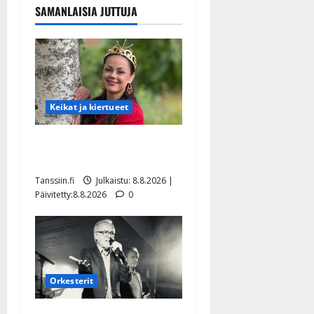
SAMANLAISIA JUTTUJA
Keikat ja kiertueet
Tangokuningatar Raija
Mäntyniemi: matka tyssäsi
Tanssiin.fi
Julkaistu: 8.8.2026 |
Päivitetty:8.8.2026
0
Orkesterit