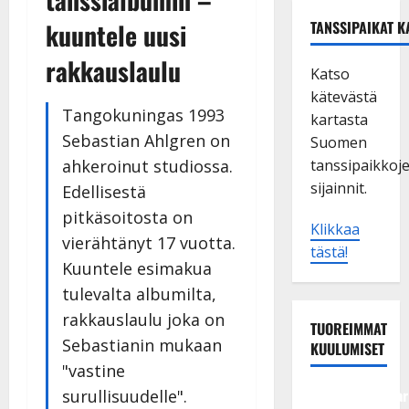
kuuntele uusi
TANSSIPAIKAT K
rakkauslaulu
Katso
kätevästä
Tangokuningas 1993
kartasta
Sebastian Ahlgren on
Suomen
ahkeroinut studiossa.
tanssipaikkoj
sijainnit.
Edellisestä
pitkäsoitosta on
Klikkaa
vierähtänyt 17 vuotta.
tästä!
Kuuntele esimakua
tulevalta albumilta,
rakkauslaulu joka on
TUOREIMMAT
Sebastianin mukaan
KUULUMISET
"vastine
Tangokuningatar
surullisuudelle".