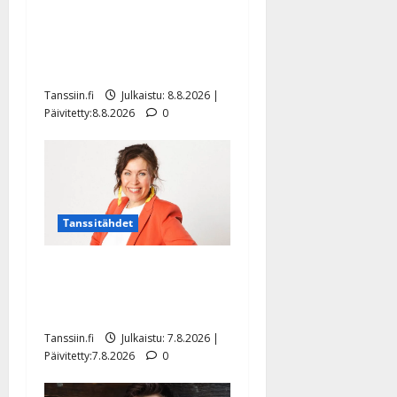
Matti Ruohonen viettää taas
synttäreitään täydessä
hiljaisuudessa – tämä on
tilanne nyt
Tanssiin.fi
Julkaistu: 8.8.2026 |
Päivitetty:8.8.2026
0
Tanssitähdet
TTK-tähti Anna Hanski
rakastaa tanssia – suru
tyttären syövästä painaa
Tanssiin.fi
Julkaistu: 7.8.2026 |
Päivitetty:7.8.2026
0