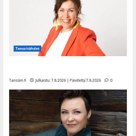
Tanssitähdet
TTK-tähti Anna Hanski rakastaa tanssia – suru
tyttären syövästä painaa
Tanssiin.fi
Julkaistu: 7.8.2026 | Päivitetty:7.8.2026
0