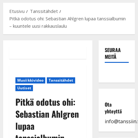
Etusivu
Tanssitähdet
Pitkä odotus ohi: Sebastian Ahlgren lupaa tanssialbumin
– kuuntele uusi rakkauslaulu
SEURAA
MEITÄ
Musiikkivideo
Tanssitähdet
Uutiset
Pitkä odotus ohi:
Ota
Sebastian Ahlgren
yhteyttä
info@tanssiin.f
lupaa
tanssialbumin –