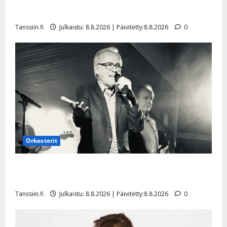
Tangokuningatar Raija Mäntyniemi: matka tyssäsi
Tanssiin.fi
Julkaistu: 8.8.2026 | Päivitetty:8.8.2026
0
Orkesterit
Matti Ruohonen viettää taas synttäreitään täydessä
hiljaisuudessa – tämä on tilanne nyt
Tanssiin.fi
Julkaistu: 8.8.2026 | Päivitetty:8.8.2026
0