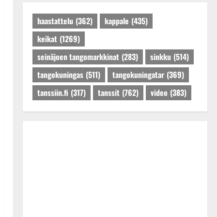
Päivitetty:27.4.2025
haastattelu
(362)
kappale
(435)
keikat
(1269)
seinäjoen tangomarkkinat
(283)
sinkku
(514)
tangokuningas
(511)
tangokuningatar
(369)
tanssiin.fi
(317)
tanssit
(762)
video
(383)