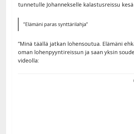
tunnetulle Johannekselle kalastusreissu kesäi
”Elämäni paras synttärilahja”
”Minä täällä jatkan lohensoutua. Elämäni eh
oman lohenpyyntireissun ja saan yksin soudel
videolla: