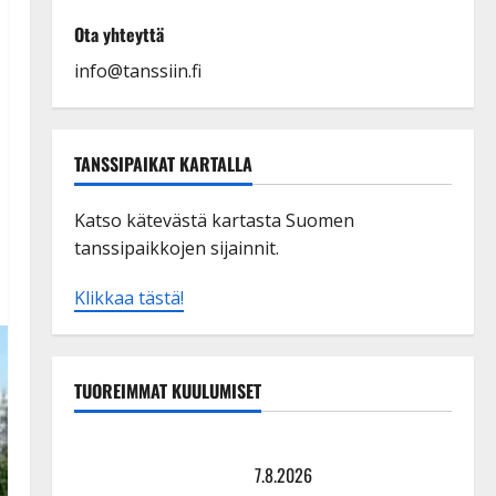
Ota yhteyttä
info@tanssiin.fi
TANSSIPAIKAT KARTALLA
Katso kätevästä kartasta Suomen
tanssipaikkojen sijainnit.
Klikkaa tästä!
TUOREIMMAT KUULUMISET
TTK-tähti Anna Hanski rakastaa tanssia – suru
tyttären syövästä painaa
7.8.2026