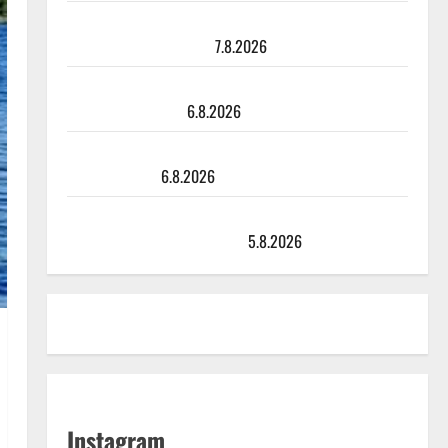
Maikilta pysäyttävä ulostulo: ”Elämä toi eteeni
sellaisen yllätyksen…”
7.8.2026
Tanssii tähtien kanssa -julkkikset julki: Anna Hanski
liitää tv-parketilla
6.8.2026
Sopiiko Edith Piaf tanssilavalle? Pirttijoki näyttää
mallia – video
6.8.2026
Leif Lindeman levytti: ”Kuvaa osuvasti uraani
pikkupojasta näihin päiviin”
5.8.2026
Instagram