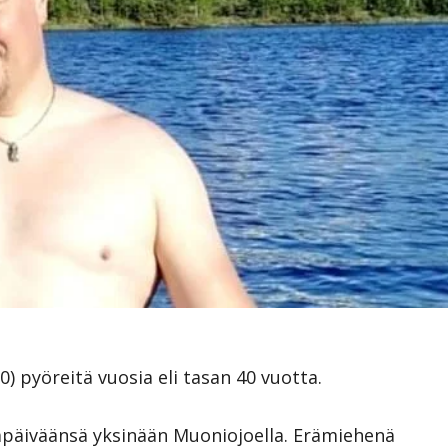
20) pyöreitä vuosia eli tasan 40 vuotta.
äpäiväänsä yksinään Muoniojoella. Erämiehenä