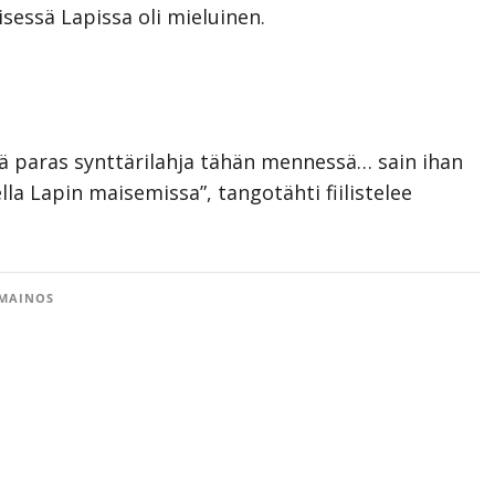
sessä Lapissa oli mieluinen.
kä paras synttärilahja tähän mennessä… sain ihan
la Lapin maisemissa”, tangotähti fiilistelee
MAINOS