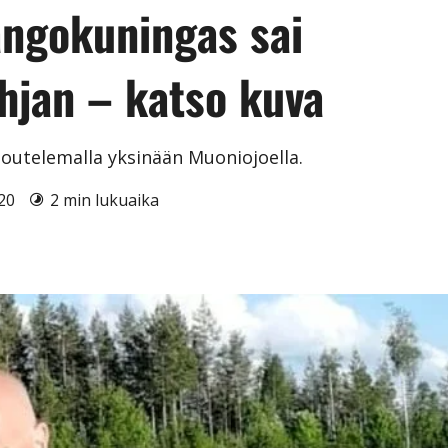
angokuningas sai
hjan – katso kuva
 soutelemalla yksinään Muoniojoella.
020
2 min lukuaika