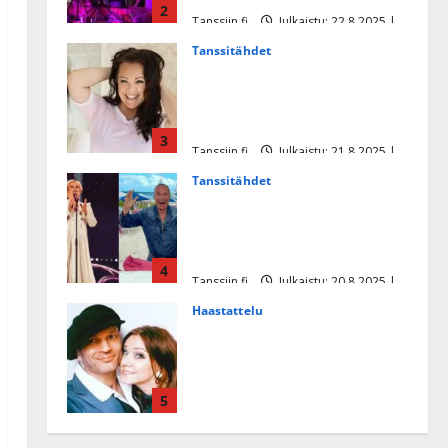
2
Tanssiin.fi
Julkaistu: 22.8.2025 |
Päivitetty:22.8.2025
Tanssitähdet
Heidi Pakarisen ja Mika
Pohjosen tytär kilpailee
missikisoissa
3
Tanssiin.fi
Julkaistu: 21.8.2025 |
Päivitetty:22.8.2025
Tanssitähdet
Tämä Ile Vainion runo Katri
Helenasta paisui hitiksi: ”Voi
tule Katri…”
4
Tanssiin.fi
Julkaistu: 20.8.2025 |
Päivitetty:22.8.2025
Haastattelu
Huikea rakkaustarina!
Dimitri Keiski ja Katja
juhlivat pian tinahäitään –
5
Dannylle iso kiitos
Tanssiin.fi
Julkaistu: 27.4.2025 |