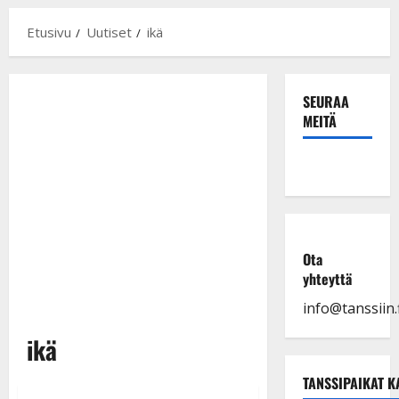
Etusivu
Uutiset
ikä
SEURAA
MEITÄ
Ota
yhteyttä
info@tanssiin.f
ikä
TANSSIPAIKAT K