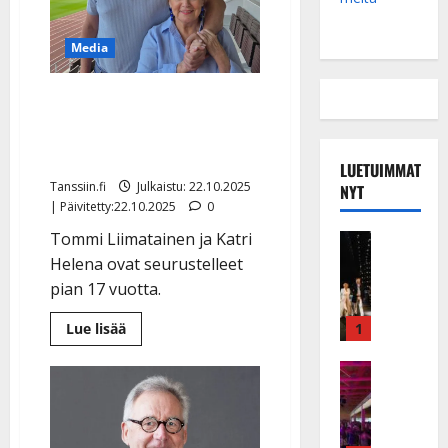
Media
IL: Tommi Liimatainen
kommentoi Katri Helenan
vanhenemista
LUETUIMMAT
Tanssiin.fi
Julkaistu: 22.10.2025
NYT
| Päivitetty:22.10.2025
0
Tommi Liimatainen ja Katri
Musiikkiv
H
Helena ovat seurustelleet
u
pian 17 vuotta.
i
k
Lue
1
Lue lisää
lisää
e
aiheesta
a
Keikat ja 
IL:
Tommi
I
t
Liimatainen
k
kommentoi
h
Katri
ä
y
Helenan