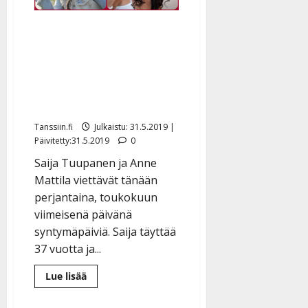
on
mukavia
Saija Tuupanen ja Anne
juttuja
tiedossa”
Mattila juhlivat
syntymäpäiviään: Anne
teki unelmavideon, Saija
prinsessana
Tanssiin.fi
Julkaistu: 31.5.2019 |
Päivitetty:31.5.2019
0
Saija Tuupanen ja Anne
Mattila viettävät tänään
perjantaina, toukokuun
viimeisenä päivänä
syntymäpäiviä. Saija täyttää
37 vuotta ja...
Lue
Lue lisää
lisää
aiheesta
Saija