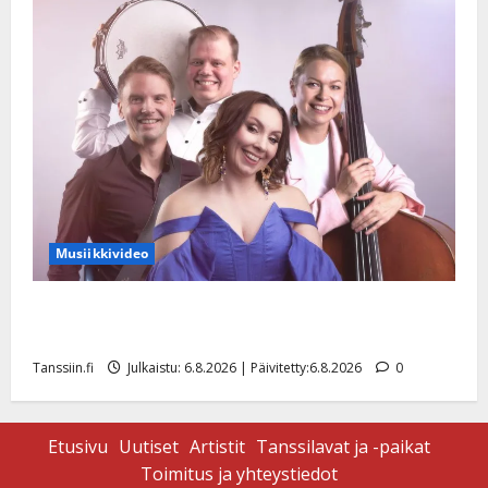
Musiikkivideo
Sopiiko Edith Piaf tanssilavalle? Pirttijoki näyttää
mallia – video
Tanssiin.fi
Julkaistu: 6.8.2026 | Päivitetty:6.8.2026
0
Etusivu
Uutiset
Artistit
Tanssilavat ja -paikat
Toimitus ja yhteystiedot