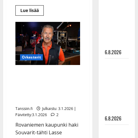
kanssa -
Lue
Lue lisää
julkkikset
lisää
aiheesta
julki: Anna
Eino
Grön,
Hanski
87,
liitää tv-
jatkaa
keikkailua:
parketilla
”Niin
kauan
6.8.2026
kuin
Orkesterit
ääni
kulkee
Sopiiko
ja
jalka
Edith Piaf
Tämän takia Lasse Hoikka
nousee”
tanssilavalle?
–
ei saanut
yllättää
Pirttijoki
nyt
musiikkineuvoksen
Tavastialla
näyttää
arvonimeä
mallia –
Tanssiin.fi
Julkaistu: 3.1.2026 |
video
Päivitetty:3.1.2026
2
6.8.2026
Rovaniemen kaupunki haki
Leif
Souvarit-tähti Lasse