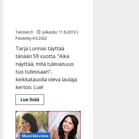
n
synttäreitään ilman
y
juhlia: ”Syksyllä on
l
mukavia juttuja tiedossa”
l
e
Tanssiin.fi
Julkaistu: 11.8.2019 |
i
Päivitetty:9.6.2022
s
Tarja Lunnas täyttää
o
tänään 59 vuotta. "Aika
k
näyttää, mitä tulevaisuus
i
tuo tullessaan",
i
t
keikkatauolla oleva laulaja
o
kertoo. Lue!
s
Lue
Lue lisää
Tanssiin.fi
lisää
aiheesta
Tarja
Julkaistu:
Lunnas
27.4.2025
viettää
synttäreitään
|
ilman
Päivitetty:
juhlia:
Musiikkivideo
”Syksyllä