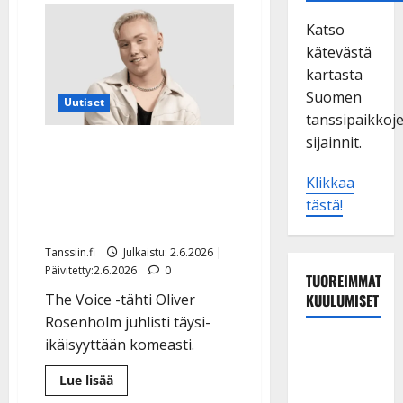
Katso
kätevästä
kartasta
Suomen
Uutiset
tanssipaikkoj
sijainnit.
The Voice of Finland -
voittaja Oliver Rosenholm
Klikkaa
täytti 18: samppanjaa ja
tästä!
sähköauto
Tanssiin.fi
Julkaistu: 2.6.2026 |
Päivitetty:2.6.2026
0
TUOREIMMAT
KUULUMISET
The Voice -tähti Oliver
Rosenholm juhlisti täysi-
ikäisyyttään komeasti.
TTK-tähti
Anna
Lue
Lue lisää
Hanski
lisää