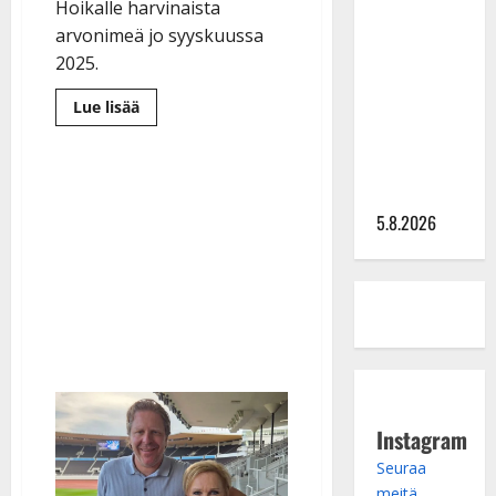
Lindeman
Hoikalle harvinaista
levytti:
arvonimeä jo syyskuussa
”Kuvaa
2025.
osuvasti
Lue
Lue lisää
uraani
lisää
pikkupojasta
aiheesta
Tämän
näihin
takia
Lasse
päiviin”
Hoikka
ei
5.8.2026
saanut
musiikkineuvoksen
arvonimeä
Instagram
Seuraa
meitä