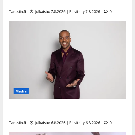
sellaisen yllätyksen…”
Tanssiin.fi
Julkaistu: 7.8.2026 | Päivitetty:7.8.2026
0
Media
Tanssii tähtien kanssa -julkkikset julki: Anna Hanski
liitää tv-parketilla
Tanssiin.fi
Julkaistu: 6.8.2026 | Päivitetty:6.8.2026
0