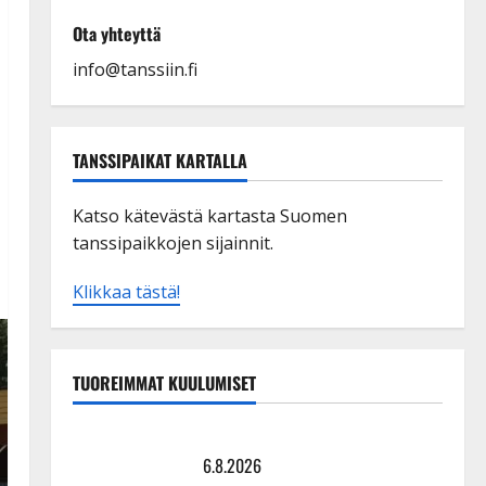
Ota yhteyttä
info@tanssiin.fi
TANSSIPAIKAT KARTALLA
Katso kätevästä kartasta Suomen
tanssipaikkojen sijainnit.
Klikkaa tästä!
TUOREIMMAT KUULUMISET
Tanssii tähtien kanssa -julkkikset julki: Anna Hanski
liitää tv-parketilla
6.8.2026