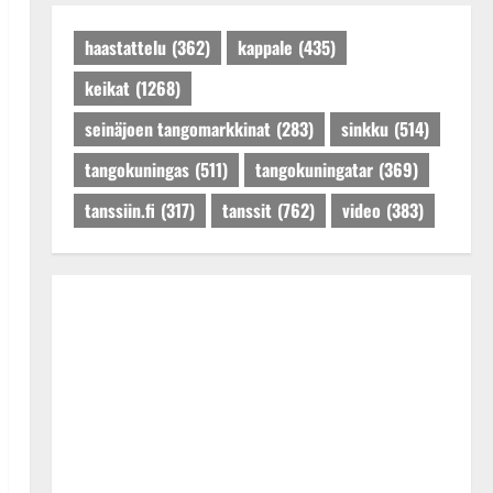
Päivitetty:27.4.2025
haastattelu
(362)
kappale
(435)
keikat
(1268)
seinäjoen tangomarkkinat
(283)
sinkku
(514)
tangokuningas
(511)
tangokuningatar
(369)
tanssiin.fi
(317)
tanssit
(762)
video
(383)