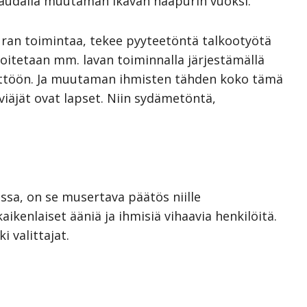
audalla muutaman ikävän naapurin vuoksi.
uran toimintaa, tekee pyyteetöntä talkootyötä
oitetaan mm. lavan toiminnalla järjestämällä
äyttöön. Ja muutaman ihmisten tähden koko tämä
viäjät ovat lapset. Niin sydämetöntä,
essa, on se musertava päätös niille
aikenlaiset ääniä ja ihmisiä vihaavia henkilöitä.
 valittajat.