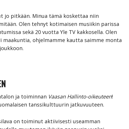
t jo pitkään. Minua tämä koskettaa niin
 mitään. Olen tehnyt kotimaisen musiikin parissa
pahtumissa sekä 20 vuotta Yle TV kakkosella. Olen
päri maakuntia, ohjelmamme kautta saimme monta
 joukkoon.
EN
talon ja toiminnan
Vaasan Hallinto-oikeuteen
!
uomalaisen tanssikulttuurin jatkuvuuteen.
ilava on toiminut aktiivisesti useamman