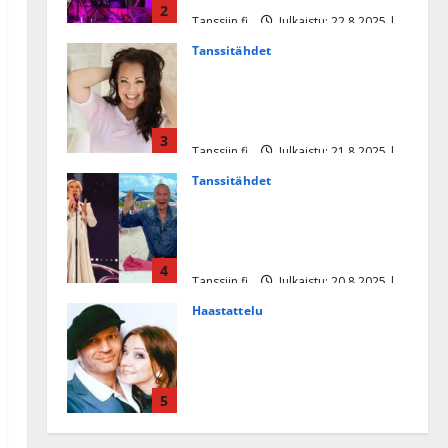
2
Tanssiin.fi
Julkaistu: 22.8.2025 |
Päivitetty:22.8.2025
Tanssitähdet
Heidi Pakarisen ja Mika
Pohjosen tytär kilpailee
missikisoissa
3
Tanssiin.fi
Julkaistu: 21.8.2025 |
Päivitetty:22.8.2025
Tanssitähdet
Tämä Ile Vainion runo Katri
Helenasta paisui hitiksi: ”Voi
tule Katri…”
4
Tanssiin.fi
Julkaistu: 20.8.2025 |
Päivitetty:22.8.2025
Haastattelu
Huikea rakkaustarina!
Dimitri Keiski ja Katja
juhlivat pian tinahäitään –
5
Dannylle iso kiitos
Tanssiin.fi
Julkaistu: 27.4.2025 |