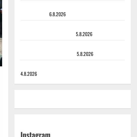
Sopiiko Edith Piaf tanssilavalle? Pirttijoki näyttää
mallia – video
6.8.2026
Leif Lindeman levytti: ”Kuvaa osuvasti uraani
pikkupojasta näihin päiviin”
5.8.2026
Jukka Hallikainen, 50, liikuttuu lapsenlapsistaan –
uusi laulu koskettaa syvältä
5.8.2026
Saija Tuupanen ei toivu – lääkäri: ”Vaakatasoon”
4.8.2026
Instagram