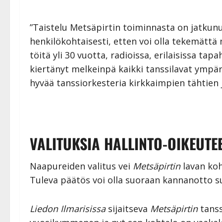
”Taistelu Metsäpirtin toiminnasta on jatkunu
henkilökohtaisesti, etten voi olla tekemättä
töitä yli 30 vuotta, radioissa, erilaisissa ta
kiertänyt melkeinpä kaikki tanssilavat ym
hyvää tanssiorkesteria kirkkaimpien tähtien
VALITUKSIA HALLINTO-OIKEUTE
Naapureiden valitus vei
Metsäpirtin
lavan koh
Tuleva päätös voi olla suoraan kannanotto s
Liedon Ilmarisissa
sijaitseva
Metsäpirtin
tanss