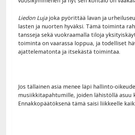
vuosikymmenen ja nyt sen kohtalo on vaakal
Liedon Luja
joka pyörittää lavan ja urheiluse
lasten ja nuorten hyväksi. Tämä toiminta rah
tansseja sekä vuokraamalla tiloja yksityisk
toiminta on vaarassa loppua, ja todelliset hä
ajattelematonta ja itsekästä toimintaa.
Jos tällainen asia menee läpi hallinto-oikeud
musiikkitapahtumille, joiden lähistöllä asuu k
Ennakkopäätöksenä tämä saisi liikkeelle kaikki