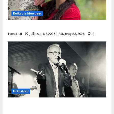
Keikat ja kiertueet
Tangokuningatar Raija Mäntyniemi: matka tyssäsi
Tanssiin.fi
Julkaistu: 8.8.2026 | Päivitetty:8.8.2026
0
Orkesterit
Matti Ruohonen viettää taas synttäreitään täydessä
hiljaisuudessa – tämä on tilanne nyt