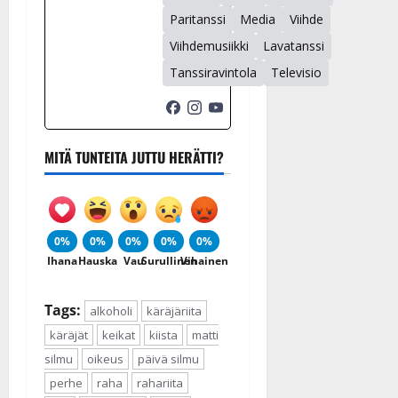
Paritanssi
Media
Viihde
Viihdemusiikki
Lavatanssi
Tanssiravintola
Televisio
MITÄ TUNTEITA JUTTU HERÄTTI?
0%
0%
0%
0%
0%
Ihana
Hauska
Vau
Surullinen
Vihainen
Tags:
alkoholi
käräjäriita
käräjät
keikat
kiista
matti
silmu
oikeus
päivä silmu
perhe
raha
rahariita