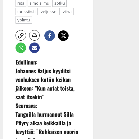
riita
simo silmu
sotku
tanssiin.fi
veljekset
viina
yölintu
P
Edellinen:
Johannes Vatjus kyyditsi
o
vanhuksen kotiin keikan
s
jälkeen: ”Kun autat toista,
saat itsekin”
t
Seuraava:
n
Tangoilla hurmannut Silla
Pöyry alkaa keikkailla ja
a
levyttää: ”Rohkaisen nuoria