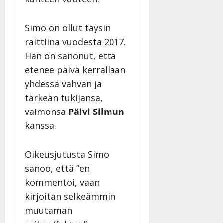
y
l
l
Simo on ollut täysin
e
raittiina vuodesta 2017.
i
Hän on sanonut, että
s
etenee päivä kerrallaan
o
k
yhdessä vahvan ja
i
tärkeän tukijansa,
i
vaimonsa
Päivi Silmun
t
kanssa.
o
s
Tanssiin.fi
Oikeusjutusta Simo
sanoo, että ”en
Julkaistu:
27.4.2025
kommentoi, vaan
|
kirjoitan selkeämmin
Päivitetty:
muutaman