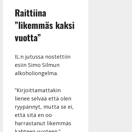
v
Julkaistu:
p
Päivitetty:
K
22.8.2025
i
Raittiina
i
a
|
d
a
t
Päivitetty:
e
”likemmäs kaksi
n
r
o
t
i
k
vuotta”
i
…
o
n
”
o
a
s
Tanssiin.fi
IL:n jutussa nostettiin
h
t
ä
esiin Simo Silmun
Julkaistu:
e
i
20.8.2025
alkoholiongelma.
Tanssiin.fi
t
|
Päivitetty:
ä
Julkaistu:
ä
”Kirjoittamattakin
17.8.2025
n
|
lienee selvää että olen
–
Päivitetty:
ryypännyt, mutta se ei,
D
että sitä en oo
a
n
harrastanut likemmäs
n
kahteen vuoteen.”