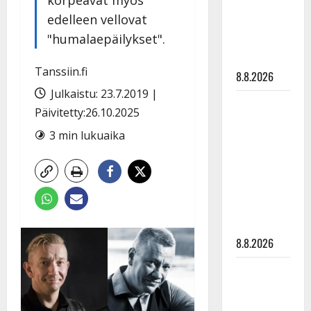
Raija
edelleen vellovat
Mäntyniemi:
"humalaepäilykset".
matka
tyssäsi
Tanssiin.fi
8.8.2026
Julkaistu: 23.7.2019 |
Matti
Päivitetty:26.10.2025
Ruohonen
3 min lukuaika
viettää taas
synttäreitään
täydessä
hiljaisuudessa
– tämä on
tilanne nyt
8.8.2026
TTK-tähti
Anna
Hanski