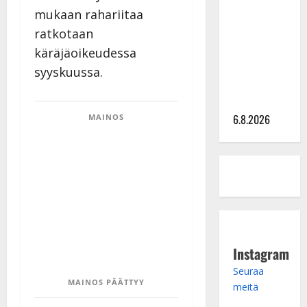
mukaan rahariitaa
kanssa -
julkkikset
ratkotaan
julki: Anna
käräjäoikeudessa
Hanski
syyskuussa.
liitää tv-
parketilla
6.8.2026
MAINOS
Instagram
Seuraa
MAINOS PÄÄTTYY
meitä