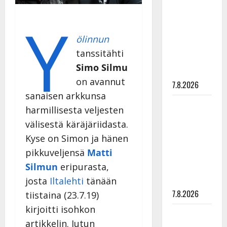
rakastaa
Y
tanssia –
suru
ölinnun
tyttären
tanssitähti
syövästä
Simo Silmu
painaa
on avannut
7.8.2026
sanaisen arkkunsa
Maikilta
harmillisesta veljesten
pysäyttävä
välisestä käräjäriidasta.
ulostulo:
Kyse on Simon ja hänen
”Elämä toi
pikkuveljensä
Matti
eteeni
Silmun
eripurasta,
sellaisen
yllätyksen…”
josta
Iltalehti
tänään
7.8.2026
tiistaina (23.7.19)
kirjoitti isohkon
Tanssii
artikkelin. Jutun
tähtien