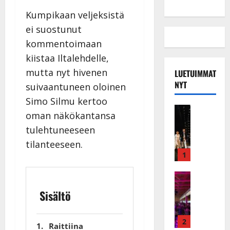
Kumpikaan veljeksistä
ei suostunut
kommentoimaan
kiistaa Iltalehdelle,
mutta nyt hivenen
LUETUIMMAT
NYT
suivaantuneen oloinen
Simo Silmu kertoo
Musiikkiv
oman näkökantansa
H
tulehtuneeseen
u
i
tilanteeseen.
k
1
e
a
Keikat ja 
I
t
Sisältö
k
h
ä
y
v
v
2
Raittiina