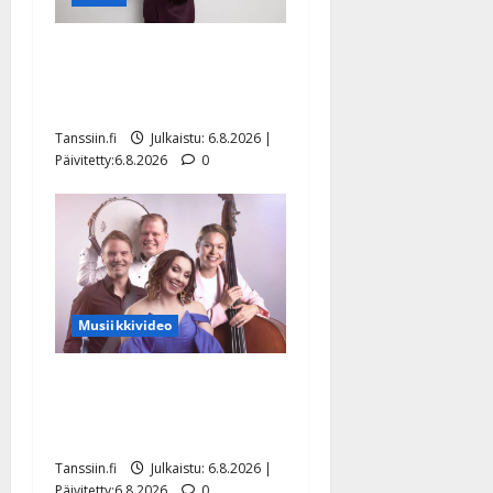
Tanssii tähtien kanssa -
julkkikset julki: Anna
Hanski liitää tv-parketilla
Tanssiin.fi
Julkaistu: 6.8.2026 |
Päivitetty:6.8.2026
0
Musiikkivideo
Sopiiko Edith Piaf
tanssilavalle? Pirttijoki
näyttää mallia – video
Tanssiin.fi
Julkaistu: 6.8.2026 |
Päivitetty:6.8.2026
0