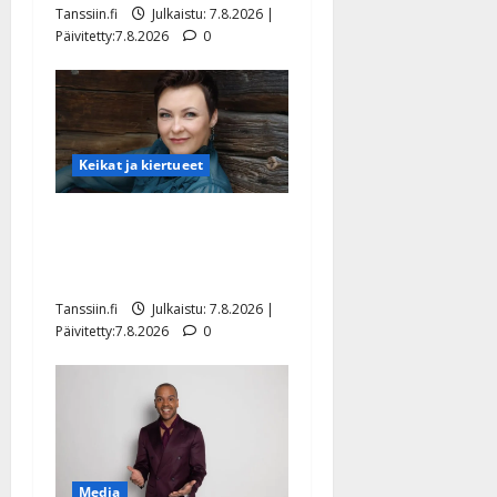
Tanssiin.fi
Julkaistu: 7.8.2026 |
Päivitetty:7.8.2026
0
Keikat ja kiertueet
Maikilta pysäyttävä
ulostulo: ”Elämä toi eteeni
sellaisen yllätyksen…”
Tanssiin.fi
Julkaistu: 7.8.2026 |
Päivitetty:7.8.2026
0
Media