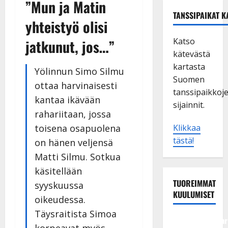
”Mun ja Matin
TANSSIPAIKAT K
yhteistyö olisi
Katso
jatkunut, jos…”
kätevästä
kartasta
Yölinnun Simo Silmu
Suomen
ottaa harvinaisesti
tanssipaikkoj
kantaa ikävään
sijainnit.
rahariitaan, jossa
toisena osapuolena
Klikkaa
tästä!
on hänen veljensä
Matti Silmu. Sotkua
käsitellään
TUOREIMMAT
syyskuussa
KUULUMISET
oikeudessa.
Täysraitista Simoa
Tangokuningatar
korpeavat myös