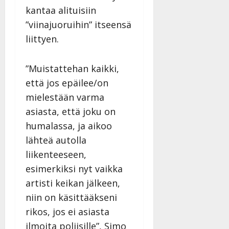
kantaa alituisiin
”viinajuoruihin” itseensä
liittyen.
”Muistattehan kaikki,
että jos epäilee/on
mielestään varma
asiasta, että joku on
humalassa, ja aikoo
lähteä autolla
liikenteeseen,
esimerkiksi nyt vaikka
artisti keikan jälkeen,
niin on käsittääkseni
rikos, jos ei asiasta
ilmoita poliisille”, Simo