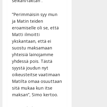
seikan/faktan”.
”Perimmäisin syy mun
ja Matin teiden
eroamiselle oli se, että
Matti ilmoitti
ykskantaan, että ei
suostu maksamaan
yhteisiä lainojamme
yhdessä pois. Tästä
syystä joudun nyt
oikeusteitse vaatimaan
Matilta omaa osuuttaan
sitä mukaa kun itse
maksan”, Simo kertoo.