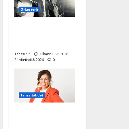
Orkesterit
Matti Ruohonen viettää taas
synttäreitään täydessä
hiljaisuudessa – tämä on
tilanne nyt
Tanssiin.fi
Julkaistu: 8.8.2026 |
Päivitetty:8.8.2026
0
Tanssitähdet
TTK-tähti Anna Hanski
rakastaa tanssia – suru
tyttären syövästä painaa