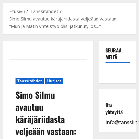
Etusivu
Tanssitähdet
Simo Silmu avautuu käräjäriidasta veljeään vastaan:
”Mun ja Matin yhteistyö olisi jatkunut, jos…”
SEURAA
MEITÄ
Tanssitähdet
Uutiset
Simo Silmu
avautuu
Ota
yhteyttä
käräjäriidasta
info@tanssiin.f
veljeään vastaan: