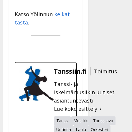
Katso Yölinnun
keikat
tästä
.
Tanssiin.fi
Toimitus
Tanssi- ja
iskelmämusiikin uutiset
asiantuntevasti.
Lue koko esittely
Tanssi
Musiikki
Tanssilava
Uutinen
Laulu
Orkesteri