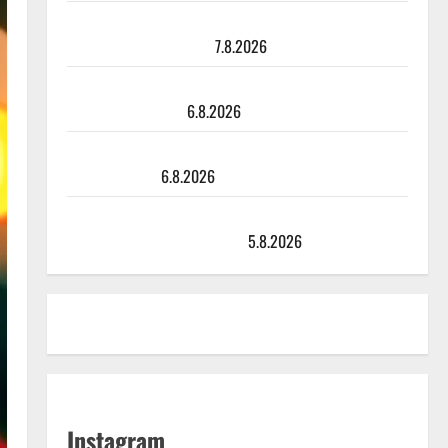
Maikilta pysäyttävä ulostulo: ”Elämä toi eteeni
sellaisen yllätyksen…”
7.8.2026
Tanssii tähtien kanssa -julkkikset julki: Anna Hanski
liitää tv-parketilla
6.8.2026
Sopiiko Edith Piaf tanssilavalle? Pirttijoki näyttää
mallia – video
6.8.2026
Leif Lindeman levytti: ”Kuvaa osuvasti uraani
pikkupojasta näihin päiviin”
5.8.2026
Instagram