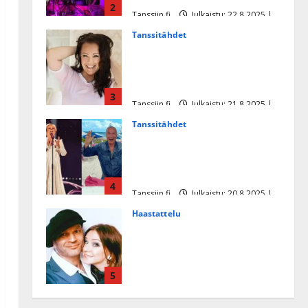
2
Tanssiin.fi
Julkaistu: 22.8.2025 |
Päivitetty:22.8.2025
Tanssitähdet
Heidi Pakarisen ja Mika
Pohjosen tytär kilpailee
missikisoissa
3
Tanssiin.fi
Julkaistu: 21.8.2025 |
Päivitetty:22.8.2025
Tanssitähdet
Tämä Ile Vainion runo Katri
Helenasta paisui hitiksi: ”Voi
tule Katri…”
4
Tanssiin.fi
Julkaistu: 20.8.2025 |
Päivitetty:22.8.2025
Haastattelu
Huikea rakkaustarina!
Dimitri Keiski ja Katja
juhlivat pian tinahäitään –
5
Dannylle iso kiitos
Tanssiin.fi
Julkaistu: 27.4.2025 |