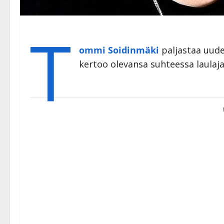
T
ommi Soidinmäki
paljastaa uud
kertoo olevansa suhteessa laulaj