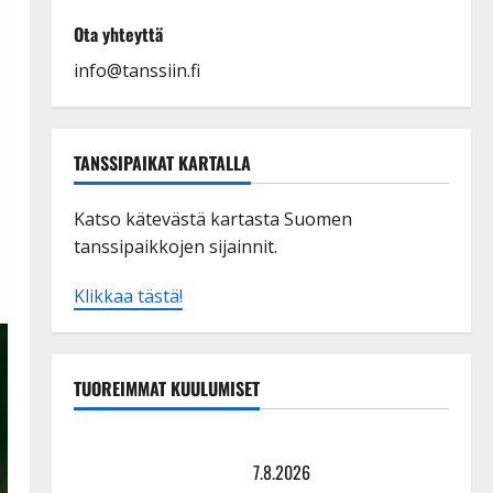
Ota yhteyttä
info@tanssiin.fi
TANSSIPAIKAT KARTALLA
Katso kätevästä kartasta Suomen
tanssipaikkojen sijainnit.
Klikkaa tästä!
TUOREIMMAT KUULUMISET
TTK-tähti Anna Hanski rakastaa tanssia – suru
tyttären syövästä painaa
7.8.2026