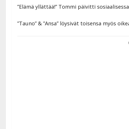
”Elämä yllättää!” Tommi päivitti sosiaalisess
”Tauno” & ”Ansa” löysivät toisensa myös oike