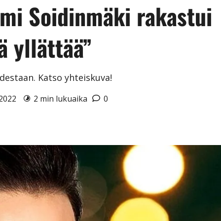
mmi Soidinmäki rakastui
ä yllättää”
destaan. Katso yhteiskuva!
0.2022
2 min lukuaika
0