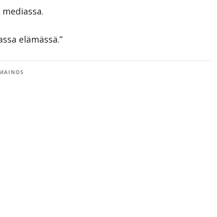
a mediassa.
assa elämässä.”
MAINOS