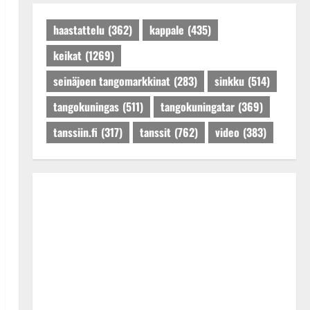
Päivitetty:27.4.2025
haastattelu
(362)
kappale
(435)
keikat
(1269)
seinäjoen tangomarkkinat
(283)
sinkku
(514)
tangokuningas
(511)
tangokuningatar
(369)
tanssiin.fi
(317)
tanssit
(762)
video
(383)