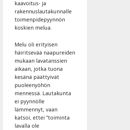
i
t
ä
kaavoitus- ja
-
v
u
Julkaistu:
j
rakennuslautakunnalle
Tanssiin.fi
a
l
21.8.2025
a
toimenpidepyynnön
t
e
|
v
Julkaistu:
p
Päivitetty:
K
koskien melua.
22.8.2025
i
i
a
|
d
a
t
Päivitetty:
e
Melu oli erityisen
n
r
o
t
häiritsevää naapureiden
i
k
i
…
mukaan lavatanssien
o
n
”
o
aikaan, jotka tuona
a
s
Tanssiin.fi
kesänä päättyivät
h
t
ä
puoleenyöhön
Julkaistu:
e
i
20.8.2025
mennessä. Lautakunta
Tanssiin.fi
t
|
ei pyynnölle
Päivitetty:
ä
Julkaistu:
lämmennyt, vaan
ä
17.8.2025
n
katsoi, ettei ”toiminta
|
–
Päivitetty:
lavalla ole
D