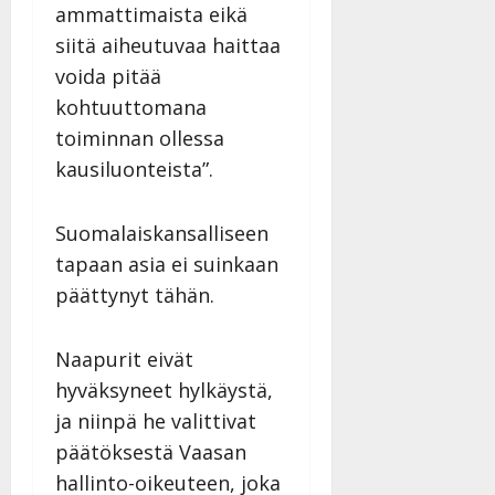
ammattimaista eikä
a
n
siitä aiheutuvaa haittaa
n
voida pitää
y
kohtuuttomana
l
toiminnan ollessa
l
e
kausiluonteista”.
i
s
Suomalaiskansalliseen
o
k
tapaan asia ei suinkaan
i
päättynyt tähän.
i
t
Naapurit eivät
o
s
hyväksyneet hylkäystä,
Tanssiin.fi
ja niinpä he valittivat
päätöksestä Vaasan
Julkaistu:
hallinto-oikeuteen, joka
27.4.2025