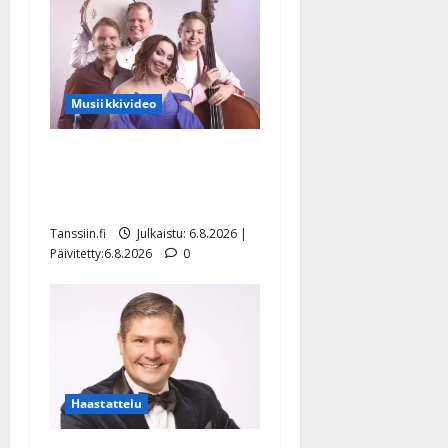
Musiikkivideo
Sopiiko Edith Piaf
tanssilavalle? Pirttijoki
näyttää mallia – video
Tanssiin.fi
Julkaistu: 6.8.2026 |
Päivitetty:6.8.2026
0
Haastattelu