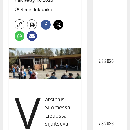
Anna
3 min lukuaika
Hanski
rakastaa
tanssia –
suru
tyttären
syövästä
painaa
7.8.2026
Maikilta
pysäyttävä
V
ulostulo:
”Elämä toi
arsinais-
eteeni
Suomessa
sellaisen
Liedossa
yllätyksen…”
7.8.2026
sijaitseva