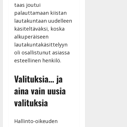
|
taas joutui
Päivitetty:
palauttamaan kiistan
lautakuntaan uudelleen
käsiteltäväksi, koska
alkuperäiseen
lautakuntakäsittelyyn
oli osallistunut asiassa
esteellinen henkilö.
Valituksia… ja
aina vain uusia
valituksia
Hallinto-oikeuden