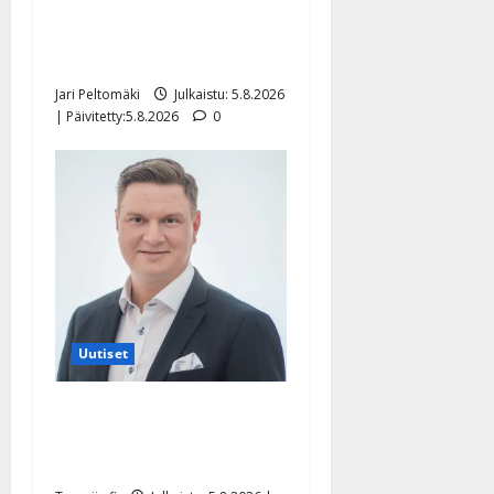
Leif Lindeman levytti:
”Kuvaa osuvasti uraani
pikkupojasta näihin päiviin”
Jari Peltomäki
Julkaistu: 5.8.2026
| Päivitetty:5.8.2026
0
Uutiset
Jukka Hallikainen, 50,
liikuttuu lapsenlapsistaan –
uusi laulu koskettaa syvältä