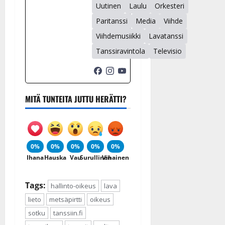
Uutinen
Laulu
Orkesteri
Paritanssi
Media
Viihde
Viihdemusiikki
Lavatanssi
Tanssiravintola
Televisio
MITÄ TUNTEITA JUTTU HERÄTTI?
0%
0%
0%
0%
0%
Ihana
Hauska
Vau
Surullinen
Vihainen
Tags:
hallinto-oikeus
lava
lieto
metsäpirtti
oikeus
sotku
tanssiin.fi