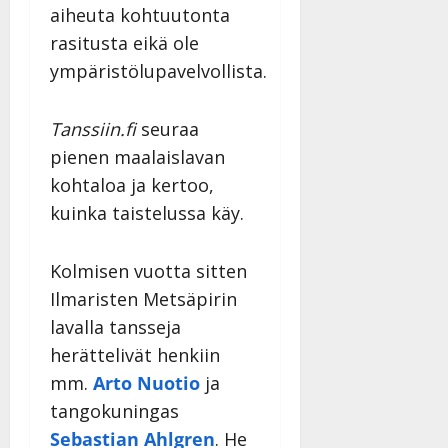
aiheuta kohtuutonta
rasitusta eikä ole
ympäristölupavelvollista.
Tanssiin.fi
seuraa
pienen maalaislavan
kohtaloa ja kertoo,
kuinka taistelussa käy.
Kolmisen vuotta sitten
Ilmaristen Metsäpirin
lavalla tansseja
herättelivät henkiin
mm.
Arto Nuotio
ja
tangokuningas
Sebastian Ahlgren
. He