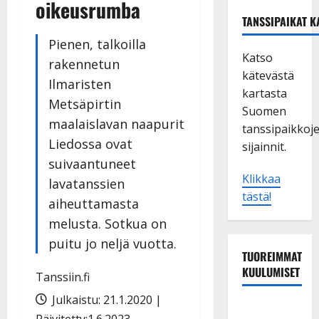
oikeusrumba
TANSSIPAIKAT K
Pienen, talkoilla
Katso
rakennetun
kätevästä
Ilmaristen
kartasta
Metsäpirtin
Suomen
maalaislavan naapurit
tanssipaikkoj
Liedossa ovat
sijainnit.
suivaantuneet
Klikkaa
lavatanssien
tästä!
aiheuttamasta
melusta. Sotkua on
puitu jo neljä vuotta.
TUOREIMMAT
KUULUMISET
Tanssiin.fi
Julkaistu: 21.1.2020 |
TTK-tähti
Päivitetty:1.6.2023