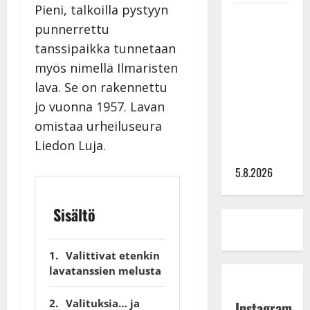
Pieni, talkoilla pystyyn
Leif
punnerrettu
Lindeman
tanssipaikka tunnetaan
levytti:
myös nimellä Ilmaristen
”Kuvaa
osuvasti
lava. Se on rakennettu
uraani
jo vuonna 1957. Lavan
pikkupojasta
omistaa urheiluseura
näihin
Liedon Luja.
päiviin”
5.8.2026
Sisältö
Valittivat etenkin
lavatanssien melusta
Valituksia… ja
Instagram