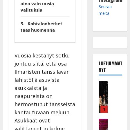
aina vain uusia
Seuraa
valituksia
meitä
Kohtalonhetket
taas huomenna
Vuosia kestänyt sotku
LUETUIMMAT
johtuu siitä, että osa
NYT
Ilmaristen tanssilavan
lähistöllä asuvista
Musiikkiv
asukkaista ja
H
u
naapureista on
i
hermostunut tansseista
k
1
kantautuvaan meluun.
e
Asukkaat ovat
a
Keikat ja 
I
t
valittaneet jo kolme