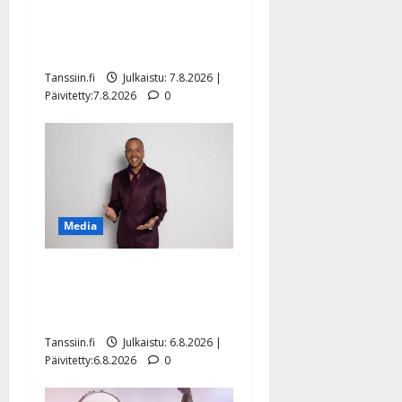
Maikilta pysäyttävä
ulostulo: ”Elämä toi eteeni
sellaisen yllätyksen…”
Tanssiin.fi
Julkaistu: 7.8.2026 |
Päivitetty:7.8.2026
0
Media
Tanssii tähtien kanssa -
julkkikset julki: Anna
Hanski liitää tv-parketilla
Tanssiin.fi
Julkaistu: 6.8.2026 |
Päivitetty:6.8.2026
0