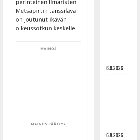
perinteinen Ilmaristen
Tanssii
Metsäpirtin tanssilava
tähtien
on joutunut ikävän
kanssa -
oikeussotkun keskelle.
julkkikset
julki: Anna
Hanski
MAINOS
liitää tv-
parketilla
6.8.2026
Sopiiko
Edith Piaf
tanssilavalle?
Pirttijoki
näyttää
mallia –
MAINOS PÄÄTTYY
video
6.8.2026