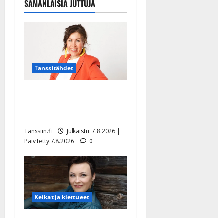
SAMANLAISIA JUTTUJA
Tanssitähdet
TTK-tähti Anna Hanski
rakastaa tanssia – suru
tyttären syövästä painaa
Tanssiin.fi
Julkaistu: 7.8.2026 |
Päivitetty:7.8.2026
0
Keikat ja kiertueet