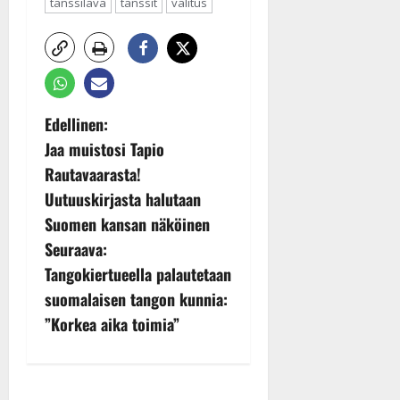
tanssilava
tanssit
valitus
P
Edellinen:
Jaa muistosi Tapio
o
Rautavaarasta!
s
Uutuuskirjasta halutaan
Suomen kansan näköinen
t
Seuraava:
n
Tangokiertueella palautetaan
suomalaisen tangon kunnia:
a
”Korkea aika toimia”
v
i