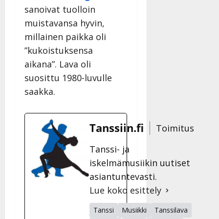
sanoivat tuolloin
muistavansa hyvin,
millainen paikka oli
”kukoistuksensa
aikana”. Lava oli
suosittu 1980-luvulle
saakka.
Tanssiin.fi
Toimitus
Tanssi- ja
iskelmämusiikin uutiset
asiantuntevasti.
Lue koko esittely
Tanssi
Musiikki
Tanssilava