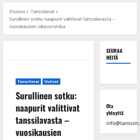
Etusivu
Tanssilavat
Surullinen sotku: naapurit valittivat tanssilavasta –
vuosikausien oikeusrumba
SEURAA
MEITÄ
Tanssilavat
Uutiset
Surullinen sotku:
naapurit valittivat
Ota
yhteyttä
tanssilavasta –
info@tanssiin.f
vuosikausien