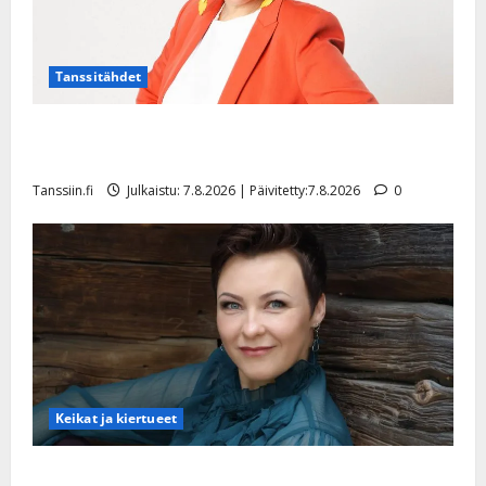
Tanssitähdet
TTK-tähti Anna Hanski rakastaa tanssia – suru
tyttären syövästä painaa
Tanssiin.fi
Julkaistu: 7.8.2026 | Päivitetty:7.8.2026
0
Keikat ja kiertueet
Maikilta pysäyttävä ulostulo: ”Elämä toi eteeni