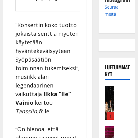
Seuraa
meitä
”Konsertin koko tuotto
jokaista senttiä myöten
käytetään
hyväntekeväisyyteen
Syöpäsäätiön
LUETUIMMAT
toiminnan tukemiseksi”,
NYT
musiikkialan
legendaarinen
Musiikkiv
vaikuttaja
Ilkka ”Ile”
H
u
Vainio
kertoo
i
Tanssiin.fi
:lle.
k
1
e
a
”On hienoa, että
Keikat ja 
I
t
olemme saaneet upeat