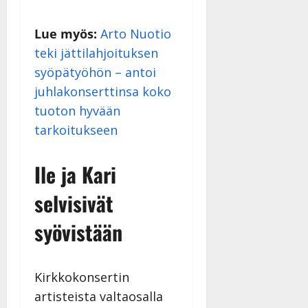
a
n
Lue myös:
Arto Nuotio
n
teki jättilahjoituksen
y
syöpätyöhön – antoi
l
l
juhlakonserttinsa koko
e
tuoton hyvään
i
tarkoitukseen
s
o
k
Ile ja Kari
i
i
selvisivät
t
o
syövistään
s
Tanssiin.fi
Kirkkokonsertin
Julkaistu:
artisteista valtaosalla
27.4.2025