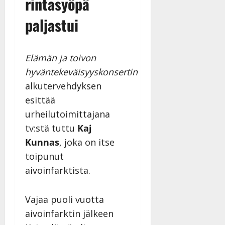
rintasyöpä
paljastui
Elämän ja toivon
hyväntekeväisyyskonsertin
alkutervehdyksen
esittää
urheilutoimittajana
tv:stä tuttu
Kaj
Kunnas
, joka on itse
toipunut
aivoinfarktista.
Vajaa puoli vuotta
aivoinfarktin jälkeen