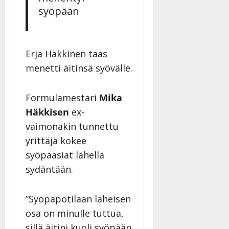
syöpään
Erja Häkkinen taas
menetti äitinsä syövälle.
Formulamestari
Mika
Häkkisen
ex-
vaimonakin tunnettu
yrittäjä kokee
syöpäasiat lähellä
sydäntään.
”Syöpäpotilaan läheisen
osa on minulle tuttua,
sillä äitini kuoli syöpään