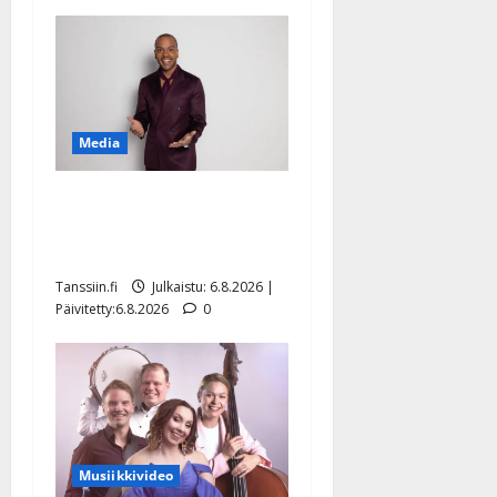
Media
Tanssii tähtien kanssa -
julkkikset julki: Anna
Hanski liitää tv-parketilla
Tanssiin.fi
Julkaistu: 6.8.2026 |
Päivitetty:6.8.2026
0
Musiikkivideo