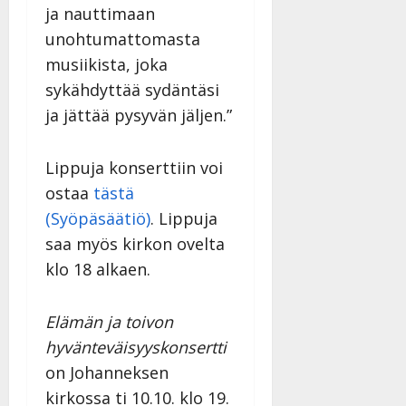
i
t
ä
-
ja nauttimaan
v
u
Julkaistu:
j
Tanssiin.fi
unohtumattomasta
a
l
21.8.2025
a
t
musiikista, joka
e
|
v
Julkaistu:
p
Päivitetty:
K
sykähdyttää sydäntäsi
22.8.2025
i
i
a
|
d
ja jättää pysyvän jäljen.”
a
t
Päivitetty:
e
n
r
o
t
i
Lippuja konserttiin voi
k
i
…
o
ostaa
tästä
n
”
o
(Syöpäsäätiö)
. Lippuja
a
s
Tanssiin.fi
h
saa myös kirkon ovelta
t
ä
Julkaistu:
klo 18 alkaen.
e
i
20.8.2025
Tanssiin.fi
t
|
Elämän ja toivon
Päivitetty:
ä
Julkaistu:
ä
hyvänteväisyyskonsertti
17.8.2025
n
|
on Johanneksen
–
Päivitetty:
kirkossa ti 10.10. klo 19.
D