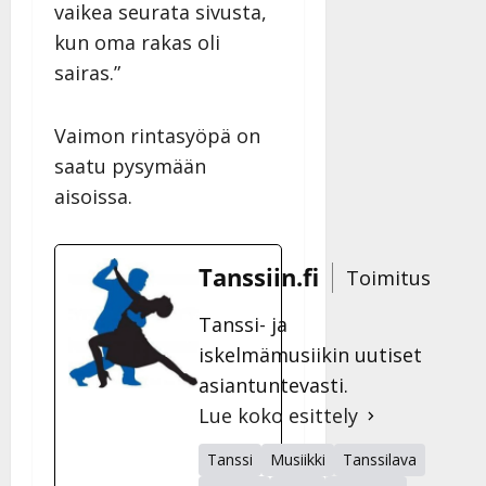
vaikea seurata sivusta,
kun oma rakas oli
sairas.”
Vaimon rintasyöpä on
saatu pysymään
aisoissa.
Tanssiin.fi
Toimitus
Tanssi- ja
iskelmämusiikin uutiset
asiantuntevasti.
Lue koko esittely
Tanssi
Musiikki
Tanssilava