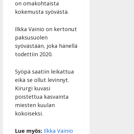
|
on omakohtaista
Päivitetty:
kokemusta syövästä.
Ilkka Vainio on kertonut
paksusuolen
syövästään, joka hänellä
todettiin 2020.
Syöpä saatiin leikattua
eikä se ollut levinnyt.
Kirurgi kuvasi
poistettua kasvainta
miesten kuulan
kokoiseksi.
Lue myös:
Ilkka Vainio