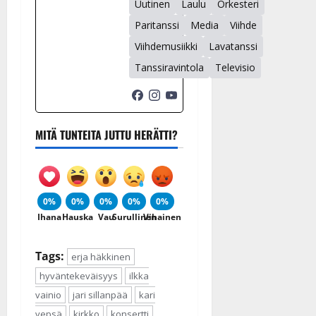
Uutinen
Laulu
Orkesteri
Paritanssi
Media
Viihde
Viihdemusiikki
Lavatanssi
Tanssiravintola
Televisio
MITÄ TUNTEITA JUTTU HERÄTTI?
0%
0%
0%
0%
0%
Ihana
Hauska
Vau
Surullinen
Vihainen
Tags:
erja häkkinen
hyväntekeväisyys
ilkka
vainio
jari sillanpää
kari
vepsä
kirkko
konsertti