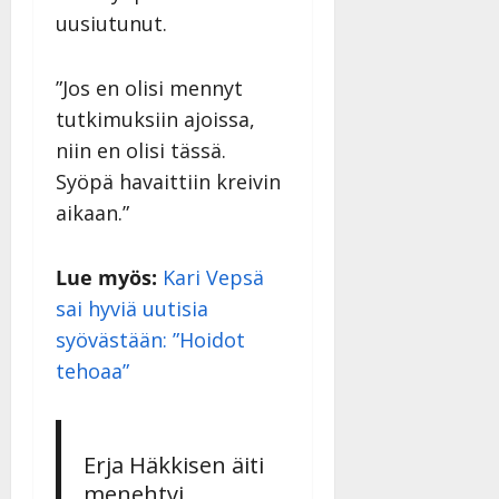
uusiutunut.
”Jos en olisi mennyt
tutkimuksiin ajoissa,
niin en olisi tässä.
Syöpä havaittiin kreivin
aikaan.”
Lue myös:
Kari Vepsä
sai hyviä uutisia
syövästään: ”Hoidot
tehoaa”
Erja Häkkisen äiti
menehtyi