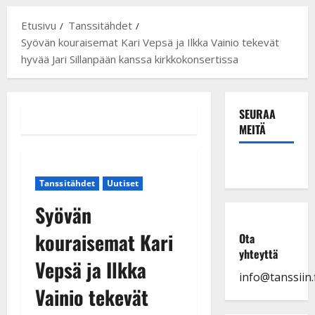
Etusivu
Tanssitähdet
Syövän kouraisemat Kari Vepsä ja Ilkka Vainio tekevät
hyvää Jari Sillanpään kanssa kirkkokonsertissa
SEURAA
MEITÄ
Tanssitähdet
Uutiset
Syövän
kouraisemat Kari
Ota
yhteyttä
Vepsä ja Ilkka
info@tanssiin.f
Vainio tekevät