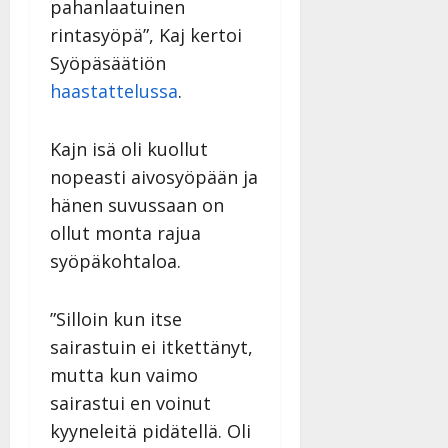
pahanlaatuinen
rintasyöpä”, Kaj kertoi
Syöpäsäätiön
haastattelussa
.
Kajn isä oli kuollut
nopeasti aivosyöpään ja
hänen suvussaan on
ollut monta rajua
syöpäkohtaloa.
”Silloin kun itse
sairastuin ei itkettänyt,
mutta kun vaimo
sairastui en voinut
kyyneleitä pidätellä. Oli