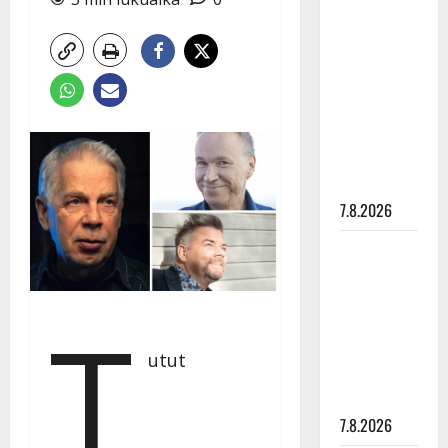
Anna
Hanski
rakastaa
tanssia –
suru
tyttären
syövästä
painaa
7.8.2026
Maikilta
pysäyttävä
ulostulo:
T
”Elämä toi
eteeni
utut
sellaisen
yllätyksen…”
7.8.2026