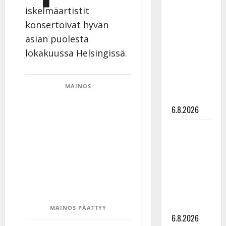
Tanssii
iskelmäartistit
tähtien
konsertoivat hyvän
kanssa -
asian puolesta
julkkikset
lokakuussa Helsingissä.
julki: Anna
Hanski
liitää tv-
MAINOS
parketilla
6.8.2026
Sopiiko
Edith Piaf
tanssilavalle?
Pirttijoki
näyttää
mallia –
video
MAINOS PÄÄTTYY
6.8.2026