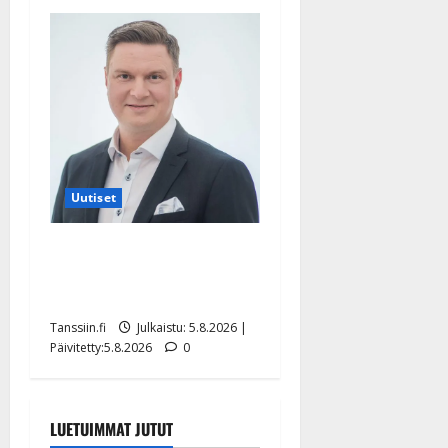
Uutiset
Jukka Hallikainen, 50,
liikuttuu lapsenlapsistaan –
uusi laulu koskettaa syvältä
Tanssiin.fi
Julkaistu: 5.8.2026 |
Päivitetty:5.8.2026
0
LUETUIMMAT JUTUT