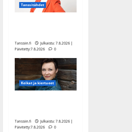
Tanssitähdet
TTK-tähti Anna Hanski
rakastaa tanssia – suru
tyttären syövästä painaa
Tanssiin.fi
Julkaistu: 7.8.2026 |
Päivitetty:7.8.2026
0
Keikat ja kiertueet
Maikilta pysäyttävä
ulostulo: ”Elämä toi eteeni
sellaisen yllätyksen…”
Tanssiin.fi
Julkaistu: 7.8.2026 |
Päivitetty:7.8.2026
0