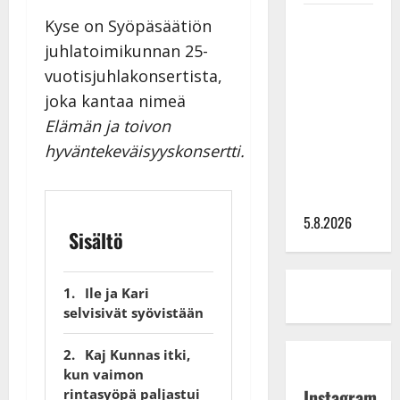
Leif
Kyse on Syöpäsäätiön
Lindeman
juhlatoimikunnan 25-
levytti:
vuotisjuhlakonsertista,
”Kuvaa
joka kantaa nimeä
osuvasti
Elämän ja toivon
uraani
hyväntekeväisyyskonsertti.
pikkupojasta
näihin
päiviin”
5.8.2026
Sisältö
Ile ja Kari
selvisivät syövistään
Kaj Kunnas itki,
kun vaimon
Instagram
rintasyöpä paljastui