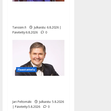
Sopiiko Edith Piaf
tanssilavalle? Pirttijoki
näyttää mallia – video
Tanssiin.fi
Julkaistu: 6.8.2026 |
Päivitetty:6.8.2026
0
Haastattelu
Leif Lindeman levytti:
”Kuvaa osuvasti uraani
pikkupojasta näihin päiviin”
Jari Peltomäki
Julkaistu: 5.8.2026
| Päivitetty:5.8.2026
0