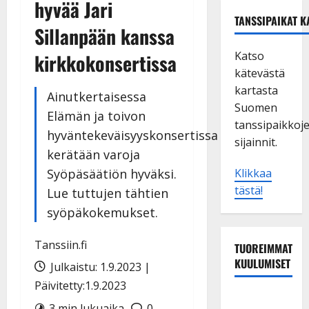
hyvää Jari
TANSSIPAIKAT K
Sillanpään kanssa
Katso
kirkkokonsertissa
kätevästä
kartasta
Ainutkertaisessa
Suomen
Elämän ja toivon
tanssipaikkoj
hyväntekeväisyyskonsertissa
sijainnit.
kerätään varoja
Syöpäsäätiön hyväksi.
Klikkaa
tästä!
Lue tuttujen tähtien
syöpäkokemukset.
Tanssiin.fi
TUOREIMMAT
KUULUMISET
Julkaistu: 1.9.2023 |
Päivitetty:1.9.2023
TTK-tähti
3 min lukuaika
0