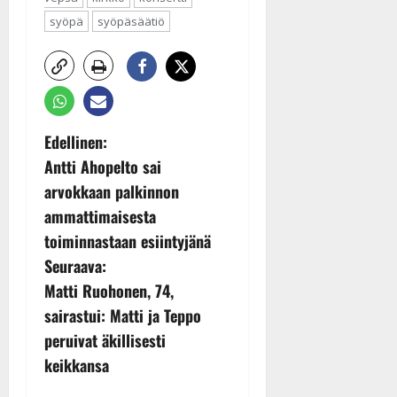
syöpä
syöpäsäätiö
P
Edellinen:
Antti Ahopelto sai
o
arvokkaan palkinnon
s
ammattimaisesta
toiminnastaan esiintyjänä
t
Seuraava:
n
Matti Ruohonen, 74,
sairastui: Matti ja Teppo
a
peruivat äkillisesti
v
keikkansa