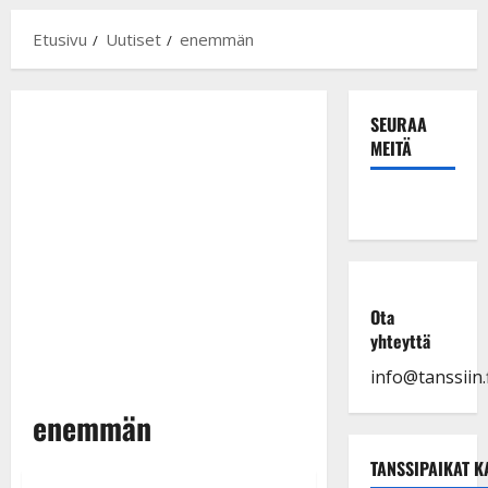
Etusivu
Uutiset
enemmän
SEURAA
MEITÄ
Ota
yhteyttä
info@tanssiin.f
enemmän
TANSSIPAIKAT K