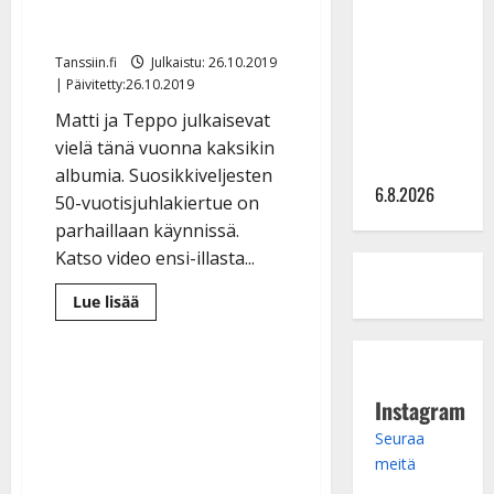
Sopiiko
uramme paras levy”
Edith Piaf
tanssilavalle?
Tanssiin.fi
Julkaistu: 26.10.2019
Pirttijoki
| Päivitetty:26.10.2019
näyttää
Matti ja Teppo julkaisevat
mallia –
vielä tänä vuonna kaksikin
video
albumia. Suosikkiveljesten
6.8.2026
50-vuotisjuhlakiertue on
parhaillaan käynnissä.
Katso video ensi-illasta...
Lue
Lue lisää
lisää
aiheesta
Matilta
ja
Tepolta
uutta
Instagram
musiikkia
juhlavuoden
Seuraa
kunniaksi
–
meitä
”tulee
uramme