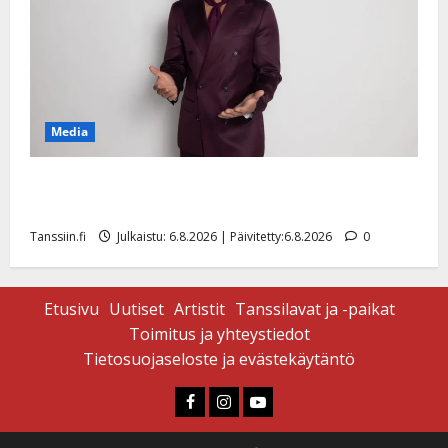
Media
Tanssii tähtien kanssa -julkkikset julki: Anna Hanski
liitää tv-parketilla
Tanssiin.fi
Julkaistu: 6.8.2026 | Päivitetty:6.8.2026
0
Etusivu
Uutiset
Artistit
Tanssilavat ja -paikat
Toimitus ja yhteystiedot
Tietosuojaseloste ja evästekäytäntö
Faceboook
Instagram
Youtube