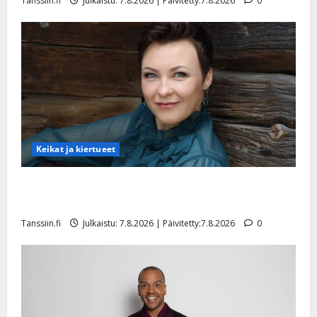
Tanssiin.fi
Julkaistu: 7.8.2026 | Päivitetty:7.8.2026
0
y
l
l
e
i
s
o
k
i
i
Keikat ja kiertueet
t
o
Maikilta pysäyttävä ulostulo: ”Elämä toi eteeni
s
sellaisen yllätyksen…”
Tanssiin.fi
Tanssiin.fi
Julkaistu: 7.8.2026 | Päivitetty:7.8.2026
0
Julkaistu:
27.4.2025
|
Päivitetty: