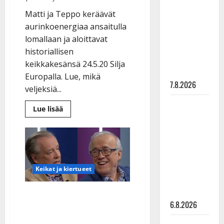
pysäyttävä
Matti ja Teppo keräävät
ulostulo:
aurinkoenergiaa ansaitulla
”Elämä toi
lomallaan ja aloittavat
eteeni
historiallisen
sellaisen
keikkakesänsä 24.5.20 Silja
yllätyksen…”
Europalla. Lue, mikä
7.8.2026
veljeksiä...
Tanssii
Lue
Lue lisää
lisää
tähtien
aiheesta
kanssa -
Matti
ja
julkkikset
Teppo
lähtivät
julki: Anna
lomalle
–
Hanski
Keikat ja kiertueet
palaavat
liitää tv-
keikoille
Suomen
parketilla
suurimmalla
Matilta ja Tepolta uutta
tanssiristeilyllä
6.8.2026
toukokuussa
musiikkia juhlavuoden
kunniaksi – ”tulee