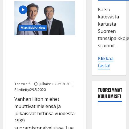
Katso
kätevästä
kartasta
Musiikkivideo
Suomen
tanssipaikkoj
Ilouutinen: Matin ja Tepon
sijainnit.
kaikki hitit ilmestyivät
nettiin – veljekset
Klikkaa
tästä!
haluavat olla ajan
hermolla
Tanssiin.fi
Julkaistu: 29.5.2020 |
TUOREIMMAT
Päivitetty:29.5.2020
KUULUMISET
Vanhan liiton miehet
muuttivat mielensä ja
Matti
julkaisivat hittinsä vuodesta
Ruohonen
1989
viettää taas
suoratoistopalveluissa. Lue