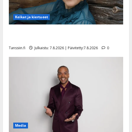
y
l
l
Keikat ja kiertueet
e
i
Maikilta pysäyttävä ulostulo: ”Elämä toi eteeni
s
sellaisen yllätyksen…”
o
Tanssiin.fi
Julkaistu: 7.8.2026 | Päivitetty:7.8.2026
0
k
i
i
t
o
s
Tanssiin.fi
Julkaistu:
27.4.2025
|
Päivitetty:
Media