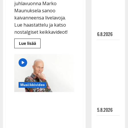
juhlavuonna Marko
Pirttijoki
Maunuksela sanoo
näyttää
kaivanneensa livelavoja.
mallia –
Lue haastattelu ja katso
video
nostalgiset keikkavideot!
6.8.2026
Lue
Lue lisää
Leif
lisää
aiheesta
Lindeman
Marko
Maunuksela
levytti:
palaa
”Kuvaa
sooloartistiksi:
”Haluan
osuvasti
laulaa
ja
uraani
esiintyä”
Musiikkivideo
–
pikkupojasta
vanha
näihin
orkesteri
7 vuoden odotus ohi –
taustalle
päiviin”
Marko Maunukselan
5.8.2026
juhlasinkku kannustaa
Jukka
vaalimaan rakkautta