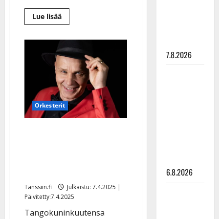
”Elämä toi
Lue
Lue lisää
eteeni
lisää
sellaisen
aiheesta
Marko
yllätyksen…”
Maunuksela
valaa
7.8.2026
uutuudellaan
uskoa
ja
Tanssii
jakaa
iloa:
tähtien
”Sydämeni
kanssa -
sykkii
kotimaiselle
Orkesterit
julkkikset
iskelmämusiikille”
julki: Anna
Marko Maunuksela palaa
Hanski
sooloartistiksi: ”Haluan
liitää tv-
laulaa ja esiintyä” – vanha
parketilla
orkesteri taustalle
6.8.2026
Tanssiin.fi
Julkaistu: 7.4.2025 |
Sopiiko
Päivitetty:7.4.2025
Edith Piaf
Tangokuninkuutensa
tanssilavalle?