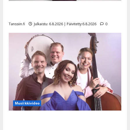
Tanssii tähtien kanssa -julkkikset julki: Anna Hanski
liitää tv-parketilla
Tanssiin.fi
Julkaistu: 6.8.2026 | Päivitetty:6.8.2026
0
Musiikkivideo
Sopiiko Edith Piaf tanssilavalle? Pirttijoki näyttää
mallia – video