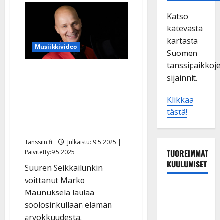
Katso
kätevästä
kartasta
Musiikkivideo
Suomen
tanssipaikkoj
Marko Maunuksela valaa
sijainnit.
uutuudellaan uskoa ja
jakaa iloa: ”Sydämeni
Klikkaa
tästä!
sykkii kotimaiselle
iskelmämusiikille”
Tanssiin.fi
Julkaistu: 9.5.2025 |
TUOREIMMAT
Päivitetty:9.5.2025
KUULUMISET
Suuren Seikkailunkin
voittanut Marko
Maikilta
Maunuksela laulaa
pysäyttävä
soolosinkullaan elämän
ulostulo:
arvokkuudesta.