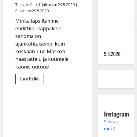
Hallikainen,
Tanssiin.fi
Julkaistu: 29.5.2020 |
50,
Päivitetty:29.5.2020
liikuttuu
Minkä lapsiltamme
lapsenlapsistaan
ehdittiin -kappaleen
– uusi laulu
sanoma on
koskettaa
ajankohtaisempi kuin
syvältä
koskaan. Lue Markon
5.8.2026
haastattelu ja kuuntele
kaunis uutuus!
Lue
Lue lisää
lisää
aiheesta
7
vuoden
odotus
ohi
–
Instagram
Marko
Maunukselan
juhlasinkku
Seuraa
kannustaa
meitä
vaalimaan
rakkautta