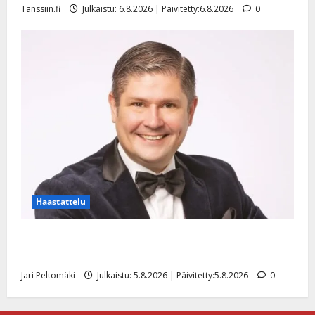
Tanssiin.fi
Julkaistu: 6.8.2026 | Päivitetty:6.8.2026
0
Haastattelu
Leif Lindeman levytti: ”Kuvaa osuvasti uraani
pikkupojasta näihin päiviin”
Jari Peltomäki
Julkaistu: 5.8.2026 | Päivitetty:5.8.2026
0