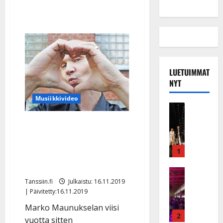
LUETUIMMAT
NYT
Musiikkivideo
Musiikkiv
H
Live-levy vihdoinkin ulos
u
– Marko Maunukselan ja
i
k
tyttären joululaulu
1
e
koskettaa
a
Keikat ja 
I
t
Tanssiin.fi
Julkaistu: 16.11.2019
k
| Päivitetty:16.11.2019
h
ä
y
Marko Maunukselan viisi
v
v
2
vuotta sitten