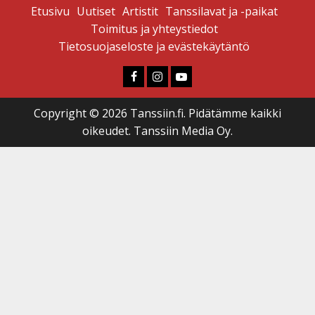
Etusivu
Uutiset
Artistit
Tanssilavat ja -paikat
Toimitus ja yhteystiedot
Tietosuojaseloste ja evästekäytäntö
Faceboook
Instagram
Youtube
Copyright © 2026 Tanssiin.fi. Pidätämme kaikki
oikeudet. Tanssiin Media Oy.