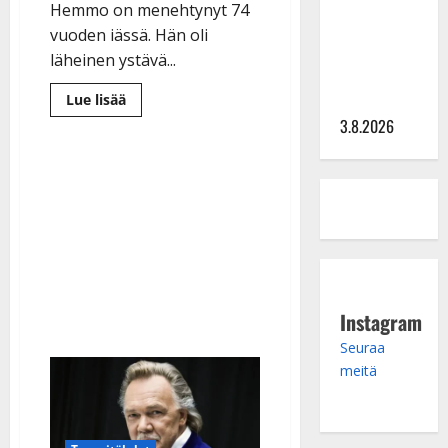
tv:n
Hemmo on menehtynyt 74
Petollisissa
vuoden iässä. Hän oli
– pelkää
läheinen ystävä...
putoavansa
Lue
ensimmäisenä
Lue lisää
lisää
3.8.2026
aiheesta
Kulkuriveli
Jami
Hemmo
on
kuollut
–
Kari
Tapion
sydänystävää
muistellaan
lämpimästi
Instagram
Seuraa
meitä