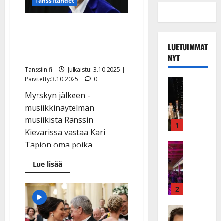
Tanssitähdet
He näyttelevät Kari
Tapiota kesän
LUETUIMMAT
suurmusikaalissa
NYT
Tanssiin.fi
Julkaistu: 3.10.2025 |
Päivitetty:3.10.2025
0
Musiikkiv
H
Myrskyn jälkeen -
u
musiikkinäytelmän
i
musiikista Ränssin
k
1
Kievarissa vastaa Kari
e
Tapion oma poika.
a
Keikat ja 
I
t
Lue
Lue lisää
k
h
lisää
ä
aiheesta
y
He
v
v
2
näyttelevät
Kari
ä
ä
Tapiota
s
Tanssitäh
s
kesän
suurmusikaalissa
H
a