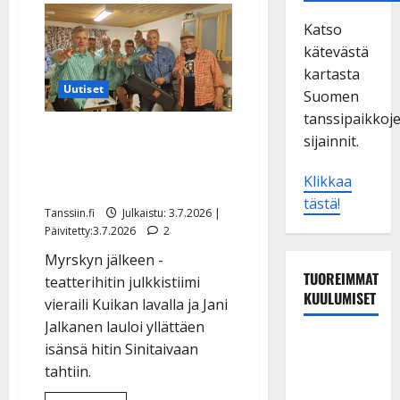
Katso
kätevästä
kartasta
Uutiset
Suomen
tanssipaikkoj
Kari Tapion poika yllätti
sijainnit.
tanssilavalla – video
Klikkaa
klassikkotulkinnasta
tästä!
Tanssiin.fi
Julkaistu: 3.7.2026 |
Päivitetty:3.7.2026
2
Myrskyn jälkeen -
TUOREIMMAT
teatterihitin julkkistiimi
KUULUMISET
vieraili Kuikan lavalla ja Jani
Jalkanen lauloi yllättäen
Leif
isänsä hitin Sinitaivaan
Lindeman
tahtiin.
levytti: