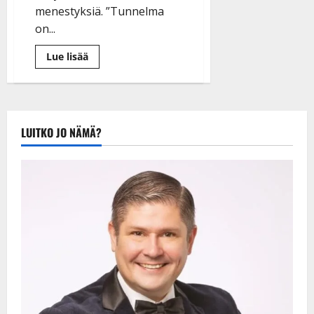
menestyksiä. ”Tunnelma
on...
Lue
Lue lisää
lisää
aiheesta
Juha
Vainion
juhlakonsertit
jättimenestys:
”Klassikoita
LUITKO JO NÄMÄ?
ja
yllätyksiä,
tunnelma
katossa”