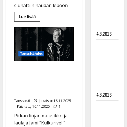
Tuupanen ei
siunattiin haudan lepoon.
toivu –
Lue
Lue lisää
lääkäri:
lisää
aiheesta
”Vaakatasoon”
Kulkuriveli
Jami
4.8.2026
haudattiin
–
Kari
Ilari
Tapion
Hämäläisen
poika
Tanssitähdet
suree:
tangomatkan
”Hyvää
taivasmatkaa,
hinta: 10
Kulkuriveli Jami Hemmo
varaisä”
000 eurolla
on kuollut – Kari Tapion
keikkoja
sydänystävää muistellaan
sivu suun
lämpimästi
4.8.2026
Tanssiin.fi
Julkaistu: 16.11.2025
Teemu
| Päivitetty:16.11.2025
1
Roivainen
Pitkän linjan muusikko ja
kieroilee
laulaja Jami ”Kulkuriveli”