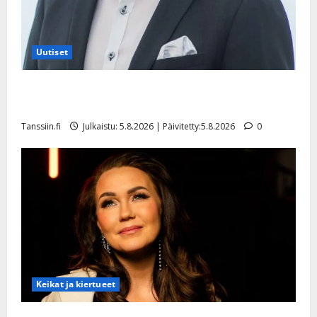
Uutiset
Jukka Hallikainen, 50, liikuttuu lapsenlapsistaan –
uusi laulu koskettaa syvältä
Tanssiin.fi
Julkaistu: 5.8.2026 | Päivitetty:5.8.2026
0
Keikat ja kiertueet