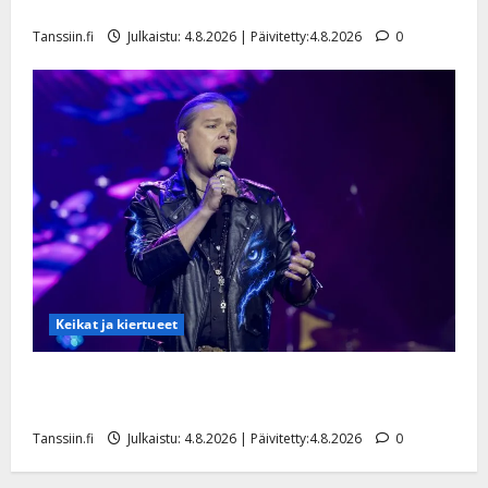
Saija Tuupanen ei toivu – lääkäri: ”Vaakatasoon”
Tanssiin.fi
Julkaistu: 4.8.2026 | Päivitetty:4.8.2026
0
Keikat ja kiertueet
Ilari Hämäläisen tangomatkan hinta: 10 000 eurolla
keikkoja sivu suun
Tanssiin.fi
Julkaistu: 4.8.2026 | Päivitetty:4.8.2026
0