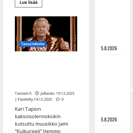
Lue
Lue lisää
”Kuvaa
lisää
osuvasti
aiheesta
Kari
uraani
Tapion
poika
pikkupojasta
yllätti
tanssilavalla
näihin
–
video
päiviin”
klassikkotulkinnasta
Tanssitähdet
5.8.2026
Kulkuriveli Jami
Jukka
Hallikainen,
haudattiin – Kari Tapion
50,
poika suree: ”Hyvää
liikuttuu
taivasmatkaa, varaisä”
lapsenlapsistaan
Tanssiin.fi
Julkaistu: 19.12.2025
– uusi laulu
| Päivitetty:19.12.2025
0
koskettaa
Kari Tapion
syvältä
kaksoisolennoksikin
5.8.2026
kutsuttu muusikko Jami
Saija
"Kulkuriveli" Hemmo