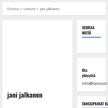
Etusivu
Uutiset
jani jalkanen
SEURAA
MEITÄ
Ota
yhteyttä
info@tanssiin.f
jani jalkanen
TANSSIPAIKAT K