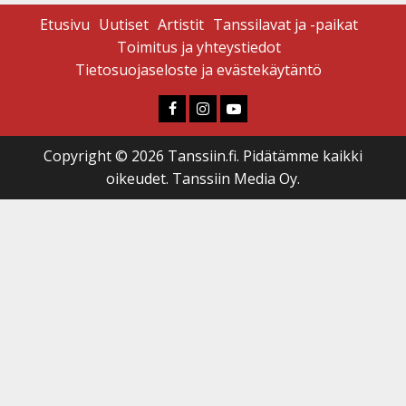
Etusivu
Uutiset
Artistit
Tanssilavat ja -paikat
Toimitus ja yhteystiedot
Tietosuojaseloste ja evästekäytäntö
Faceboook
Instagram
Youtube
Copyright © 2026 Tanssiin.fi. Pidätämme kaikki
oikeudet. Tanssiin Media Oy.