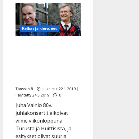
l
Kari
e
Tapion
ennen
i
julkaisematon
kappale
s
julki
o
Keikat ja kiertueet
–
elokuvan
k
soundtrackilla
i
myös
Juha Vainion
Arttu
i
Wiskari
juhlakonsertit
t
jättimenestys:
o
s
”Klassikoita ja yllätyksiä,
Tanssiin.fi
tunnelma katossa”
Tanssiin.fi
Julkaistu: 22.1.2019 |
Julkaistu:
Päivitetty:24.5.2019
0
27.4.2025
|
Juha Vainio 80v.
Päivitetty:
juhlakonsertit alkoivat
viime viikonloppuna
Turusta ja Huittisista, ja
esitykset olivat suuria