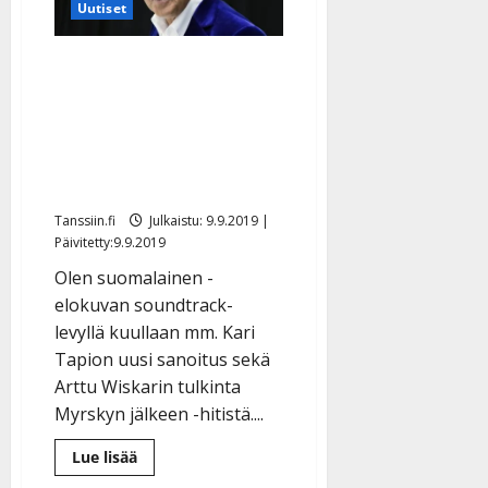
Uutiset
a
t
Päivitetty:
e
n
r
o
t
Kari Tapion ennen
i
k
i
…
julkaisematon kappale
o
n
”
o
julki – elokuvan
a
s
Tanssiin.fi
soundtrackilla myös
h
t
ä
Arttu Wiskari
Julkaistu:
e
i
20.8.2025
Tanssiin.fi
Tanssiin.fi
Julkaistu: 9.9.2019 |
t
|
Päivitetty:9.9.2019
Päivitetty:
ä
Julkaistu:
ä
Olen suomalainen -
17.8.2025
n
elokuvan soundtrack-
|
–
Päivitetty:
levyllä kuullaan mm. Kari
D
Tapion uusi sanoitus sekä
a
Arttu Wiskarin tulkinta
n
Myrskyn jälkeen -hitistä....
n
y
Lue
Lue lisää
l
lisää
aiheesta