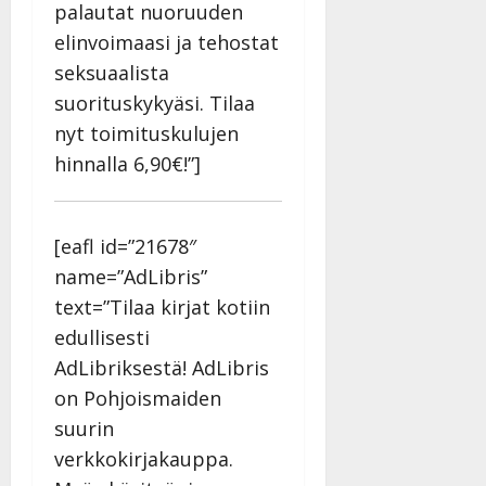
palautat nuoruuden
elinvoimaasi ja tehostat
seksuaalista
suorituskykyäsi. Tilaa
nyt toimituskulujen
hinnalla 6,90€!”]
[eafl id=”21678″
name=”AdLibris”
text=”Tilaa kirjat kotiin
edullisesti
AdLibriksestä! AdLibris
on Pohjoismaiden
suurin
verkkokirjakauppa.