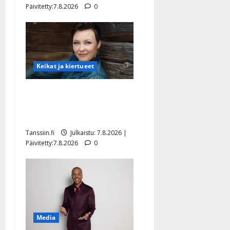
Päivitetty:7.8.2026
0
Keikat ja kiertueet
Maikilta pysäyttävä
ulostulo: ”Elämä toi eteeni
sellaisen yllätyksen…”
Tanssiin.fi
Julkaistu: 7.8.2026 |
Päivitetty:7.8.2026
0
Media