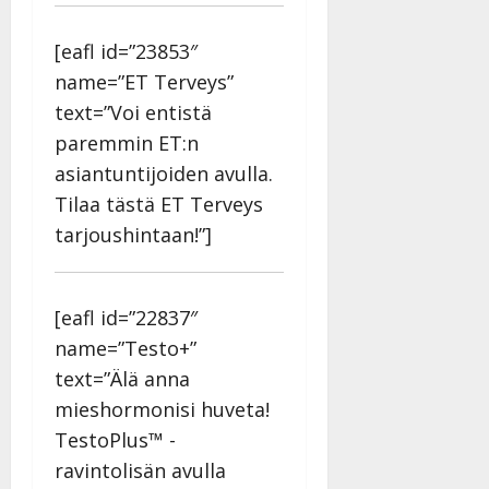
[eafl id=”23853″
name=”ET Terveys”
text=”Voi entistä
paremmin ET:n
asiantuntijoiden avulla.
Tilaa tästä ET Terveys
tarjoushintaan!”]
[eafl id=”22837″
name=”Testo+”
text=”Älä anna
mieshormonisi huveta!
TestoPlus™ -
ravintolisän avulla