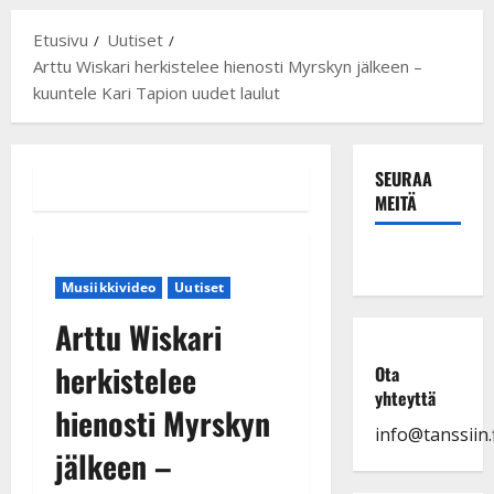
Etusivu
Uutiset
Arttu Wiskari herkistelee hienosti Myrskyn jälkeen –
kuuntele Kari Tapion uudet laulut
SEURAA
MEITÄ
Musiikkivideo
Uutiset
Arttu Wiskari
herkistelee
Ota
yhteyttä
hienosti Myrskyn
info@tanssiin.f
jälkeen –