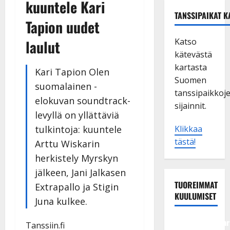
kuuntele Kari
TANSSIPAIKAT K
Tapion uudet
Katso
laulut
kätevästä
kartasta
Kari Tapion Olen
Suomen
suomalainen -
tanssipaikkoj
elokuvan soundtrack-
sijainnit.
levyllä on yllättäviä
tulkintoja: kuuntele
Klikkaa
tästä!
Arttu Wiskarin
herkistely Myrskyn
jälkeen, Jani Jalkasen
TUOREIMMAT
Extrapallo ja Stigin
KUULUMISET
Juna kulkee.
Tangokuningatar
Tanssiin.fi