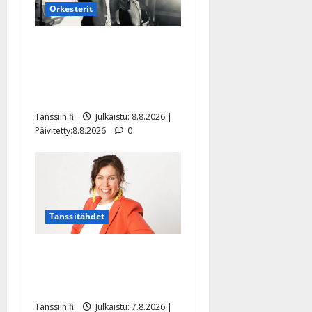
Orkesterit
Matti Ruohonen viettää taas
synttäreitään täydessä
hiljaisuudessa – tämä on
tilanne nyt
Tanssiin.fi
Julkaistu: 8.8.2026 |
Päivitetty:8.8.2026
0
Tanssitähdet
TTK-tähti Anna Hanski
rakastaa tanssia – suru
tyttären syövästä painaa
Tanssiin.fi
Julkaistu: 7.8.2026 |