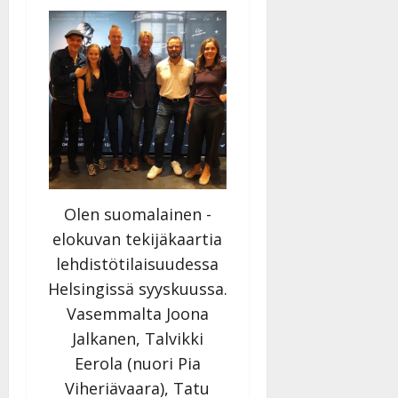
y
l
l
e
i
s
o
k
i
i
t
Olen suomalainen -
o
elokuvan tekijäkaartia
s
lehdistötilaisuudessa
Tanssiin.fi
Helsingissä syyskuussa.
Julkaistu:
Vasemmalta Joona
27.4.2025
Jalkanen, Talvikki
|
Päivitetty:
Eerola (nuori Pia
Viheriävaara), Tatu