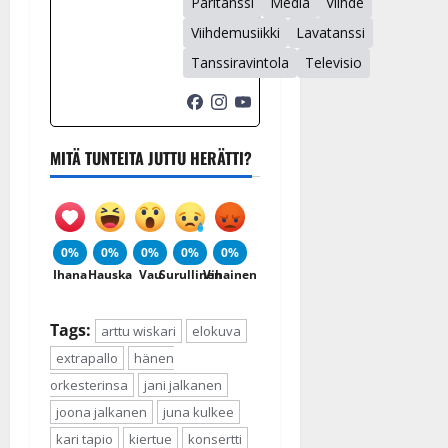
Paritanssi
Media
Viihde
Viihdemusiikki
Lavatanssi
Tanssiravintola
Televisio
MITÄ TUNTEITA JUTTU HERÄTTI?
0%
0%
0%
0%
0%
Ihana
Hauska
Vau
Surullinen
Vihainen
Tags:
arttu wiskari
elokuva
extrapallo
hänen
orkesterinsa
jani jalkanen
joona jalkanen
juna kulkee
kari tapio
kiertue
konsertti