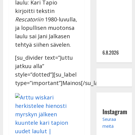
laulu: Kari Tapio
kanssa -
kirjoitti tekstin
julkkikset
Rescatoriin
1980-luvulla,
julki: Anna
ja lopullisen muotonsa
Hanski
la
ulu sai Jani Jalkasen
liitää tv-
tehtyä siihen sävelen.
parketilla
6.8.2026
[su_divider text=”Juttu
jatkuu alla”
style=”dotted”][su_label
type=”important”]Mainos[/su_label]
Instagram
Seuraa
meitä