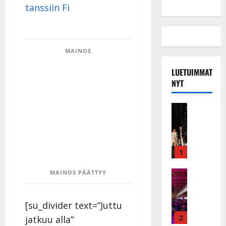
MAINOS
LUETUIMMAT
NYT
Musiikkiv
H
u
i
k
1
e
a
Keikat ja 
MAINOS PÄÄTTYY
I
t
k
h
[su_divider text=”Juttu
ä
y
v
v
2
jatkuu alla”