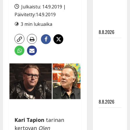
Raija
Julkaistu: 14.9.2019 |
Mäntyniemi:
Päivitetty:14.9.2019
matka
3 min lukuaika
tyssäsi
8.8.2026
Matti
Ruohonen
viettää taas
synttäreitään
täydessä
hiljaisuudessa
– tämä on
tilanne nyt
8.8.2026
TTK-tähti
Kari Tapion
tarinan
Anna
Hanski
kertovan
Olen