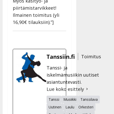
Myös käsityö- ja
piirtämistarvikkeet!
Ilmainen toimitus (yli
16,90€ tilauksiin).”]
Tanssiin.fi
Toimitus
Tanssi- ja
iskelmämusiikin uutiset
asiantuntevasti.
Lue koko esittely
Tanssi
Musiikki
Tanssilava
Uutinen
Laulu
Orkesteri