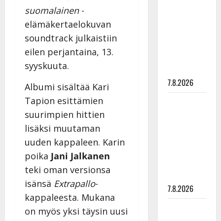
rakastaa
suomalainen
-
tanssia –
elämäkertaelokuvan
suru
soundtrack julkaistiin
tyttären
eilen perjantaina, 13.
syövästä
syyskuuta.
painaa
7.8.2026
Albumi sisältää Kari
Tapion esittämien
Maikilta
pysäyttävä
suurimpien hittien
ulostulo:
lisäksi muutaman
”Elämä toi
uuden kappaleen. Karin
eteeni
poika
Jani Jalkanen
sellaisen
teki oman versionsa
yllätyksen…”
isänsä
Extrapallo
-
7.8.2026
kappaleesta. Mukana
Tanssii
on myös yksi täysin uusi
tähtien