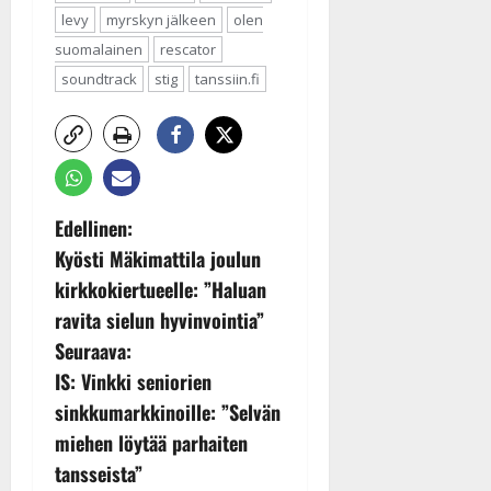
levy
myrskyn jälkeen
olen
suomalainen
rescator
soundtrack
stig
tanssiin.fi
P
Edellinen:
Kyösti Mäkimattila joulun
o
kirkkokiertueelle: ”Haluan
s
ravita sielun hyvinvointia”
Seuraava:
t
IS: Vinkki seniorien
n
sinkkumarkkinoille: ”Selvän
miehen löytää parhaiten
a
tansseista”