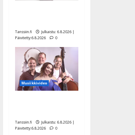
Tanssii tähtien kanssa -
julkkikset julki: Anna
Hanski liitää tv-parketilla
Tanssiin.fi
Julkaistu: 6.8.2026 |
Päivitetty:6.8.2026
0
Musiikkivideo
Sopiiko Edith Piaf
tanssilavalle? Pirttijoki
näyttää mallia – video
Tanssiin.fi
Julkaistu: 6.8.2026 |
Päivitetty:6.8.2026
0