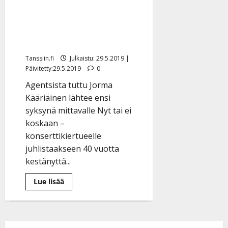
kannustaa elämään
n
hetkessä: ”Kollegojen
y
kuolemat koskettivat” –
l
l
juhlakiertue syksyllä
e
Tanssiin.fi
Julkaistu: 29.5.2019 |
i
Päivitetty:29.5.2019
0
s
Agentsista tuttu Jorma
o
k
Kääriäinen lähtee ensi
i
syksynä mittavalle Nyt tai ei
i
koskaan –
t
konserttikiertueelle
o
juhlistaakseen 40 vuotta
s
kestänyttä...
Tanssiin.fi
Lue
Lue lisää
Julkaistu:
lisää
aiheesta
27.4.2025
Jorma
|
Kääriäinen
kannustaa
Päivitetty:
elämään