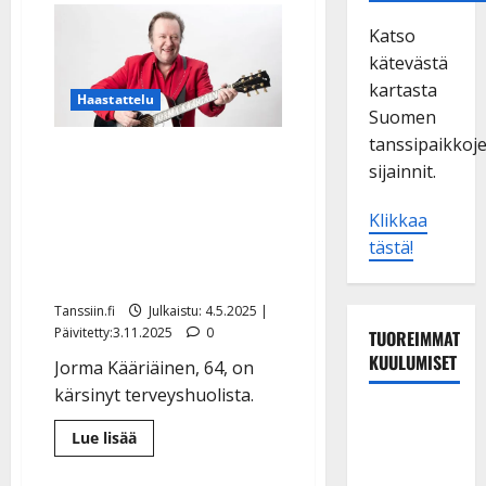
Katso
kätevästä
kartasta
Haastattelu
Suomen
tanssipaikkoj
Julkisuudesta kadonnut
sijainnit.
Jorma Kääriäinen sai
taiteilijaeläkkeen – näin
Klikkaa
iskelmälegenda kertoo
tästä!
voinnistaan
Tanssiin.fi
Julkaistu: 4.5.2025 |
Päivitetty:3.11.2025
0
TUOREIMMAT
KUULUMISET
Jorma Kääriäinen, 64, on
kärsinyt terveyshuolista.
TTK-tähti
Lue
Lue lisää
Anna
lisää
aiheesta
Hanski
Julkisuudesta