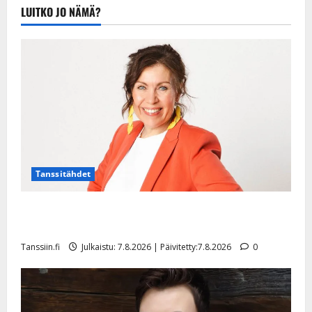
hetkessä:
LUITKO JO NÄMÄ?
”Kollegojen
kuolemat
koskettivat”
–
juhlakiertue
syksyllä
Tanssitähdet
TTK-tähti Anna Hanski rakastaa tanssia – suru
tyttären syövästä painaa
Tanssiin.fi
Julkaistu: 7.8.2026 | Päivitetty:7.8.2026
0