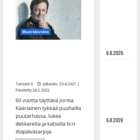
katosi
kanssa -
Jorma
Kääriäinen?
julkkikset
Kesän
keikat
julki: Anna
peruttiin
yllättäen
Hanski
Musiikkivideo
liitää tv-
parketilla
Jorma Kääriäinen täyttää
6.8.2026
60 – nauttii nyt elämän
Sopiiko
pienistä iloista: ”Saan
Edith Piaf
tehdä, mitä tykkään”
tanssilavalle?
Tanssiin.fi
Julkaistu: 29.4.2021 |
Pirttijoki
Päivitetty:28.5.2022
näyttää
60 vuotta täyttävä Jorma
mallia –
Kääriäinen tykkää puuhailla
video
puutarhassa, lukea
6.8.2026
dekkareita ja katsella tv:n
iltapäiväsarjoja.
Leif