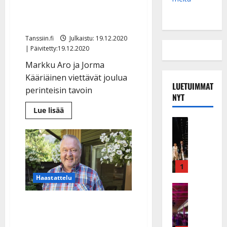
vol.8 Markku Aro, Jorma
Kääriäinen
Tanssiin.fi
Julkaistu: 19.12.2020
| Päivitetty:19.12.2020
Markku Aro ja Jorma
Kääriäinen viettävät joulua
LUETUIMMAT
perinteisin tavoin
NYT
Lue
Lue lisää
lisää
Musiikkiv
aiheesta
Jouluiset
H
artistiterveiset
u
vol.8
Markku
i
Aro,
k
Jorma
1
Kääriäinen
e
Haastattelu
a
Keikat ja 
I
t
Finlandersin jättänyt Jussi
k
h
Lammela paljastaa:
ä
y