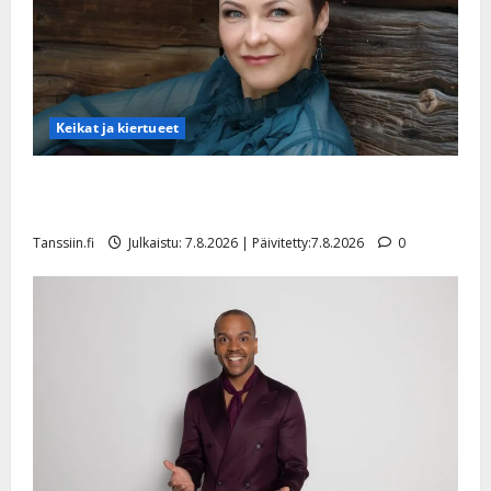
Keikat ja kiertueet
Maikilta pysäyttävä ulostulo: ”Elämä toi eteeni
sellaisen yllätyksen…”
Tanssiin.fi
Julkaistu: 7.8.2026 | Päivitetty:7.8.2026
0