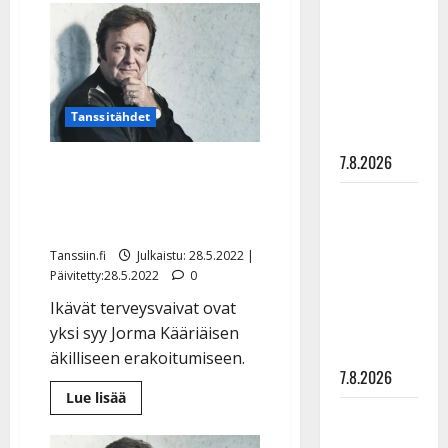
rakastaa
kadonnut
Jorma
tanssia –
Kääriäinen
sai
suru
taiteilijaeläkkeen
–
tyttären
näin
iskelmälegenda
syövästä
Tanssitähdet
kertoo
painaa
voinnistaan
7.8.2026
Minne katosi Jorma
Kääriäinen? Kesän keikat
Maikilta
peruttiin yllättäen
pysäyttävä
ulostulo:
Tanssiin.fi
Julkaistu: 28.5.2022 |
”Elämä toi
Päivitetty:28.5.2022
0
eteeni
Ikävät terveysvaivat ovat
sellaisen
yksi syy Jorma Kääriäisen
yllätyksen…”
äkilliseen erakoitumiseen.
7.8.2026
Lue
Lue lisää
lisää
Tanssii
aiheesta
Minne
tähtien