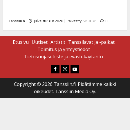
Sopiiko Edith Piaf tanssilavalle? Pirttijoki näyttää
mallia – video
Tanssiin.fi
Julkaistu: 6.8.2026 | Päivitetty:6.8.2026
0
Etusivu
Uutiset
Artistit
Tanssilavat ja -paikat
Toimitus ja yhteystiedot
Tietosuojaseloste ja evästekäytäntö
Faceboook
Instagram
Youtube
Copyright © 2026 Tanssiin.fi. Pidätämme kaikki
oikeudet. Tanssiin Media Oy.