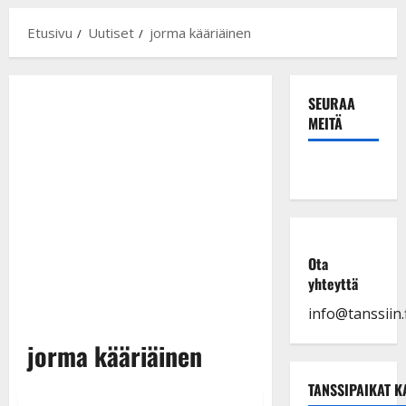
Etusivu
Uutiset
jorma kääriäinen
SEURAA
MEITÄ
Ota
yhteyttä
info@tanssiin.f
jorma kääriäinen
TANSSIPAIKAT K