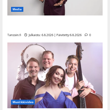
Media
Tanssii tähtien kanssa -julkkikset julki: Anna Hanski
liitää tv-parketilla
Tanssiin.fi
Julkaistu: 6.8.2026 | Päivitetty:6.8.2026
0
Musiikkivideo