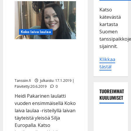
Katso
kätevästä
kartasta
Suomen
Koko laiva laulaa
tanssipaikkoj
sijainnit.
Heidi Pakarinen tykkää
talvesta: ”Ja kohtahan
Klikkaa
tässä on kevät” – katso
tästä!
video
Tanssiin.fi
Julkaistu: 17.1.2019 |
Päivitetty:20.6.2019
0
TUOREIMMAT
Heidi Pakarinen laulatti
KUULUMISET
vuoden ensimmäisellä Koko
laiva laulaa -risteilyllä laivan
Maikilta
täyteistä yleisöä Silja
pysäyttävä
Europalla. Katso
ulostulo: