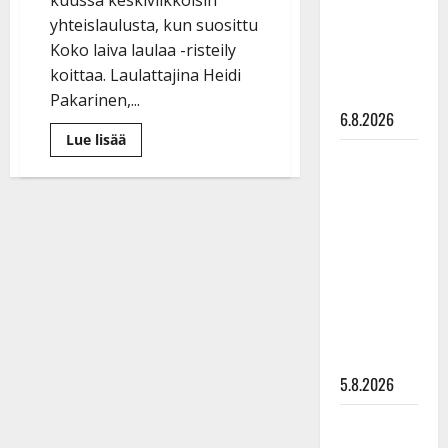
Pirttijoki
yhteislaulusta, kun suosittu
näyttää
Koko laiva laulaa -risteily
mallia –
koittaa. Laulattajina Heidi
video
Pakarinen,...
6.8.2026
Lue
Lue lisää
lisää
Leif
aiheesta
Koko
Lindeman
laiva
levytti:
laulaa
-
”Kuvaa
risteilyllä
tanssitaan
osuvasti
ja
lauletaan
uraani
pikkupojasta
näihin
päiviin”
5.8.2026
Jukka