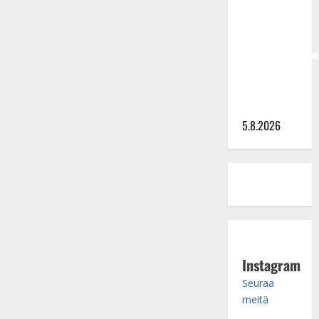
Hallikainen,
50,
liikuttuu
lapsenlapsistaan
– uusi laulu
koskettaa
syvältä
5.8.2026
Instagram
Seuraa
meitä