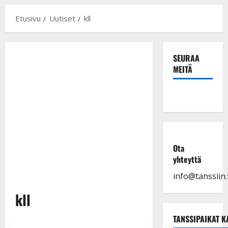
Etusivu
Uutiset
kll
SEURAA
MEITÄ
Ota
yhteyttä
info@tanssiin.f
kll
TANSSIPAIKAT K