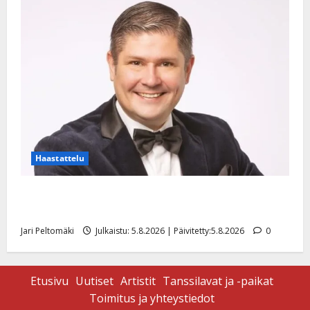
Haastattelu
Leif Lindeman levytti: ”Kuvaa osuvasti uraani
pikkupojasta näihin päiviin”
Jari Peltomäki
Julkaistu: 5.8.2026 | Päivitetty:5.8.2026
0
Etusivu
Uutiset
Artistit
Tanssilavat ja -paikat
Toimitus ja yhteystiedot