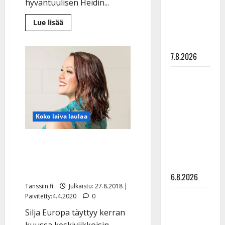
hyväntuulisen Heidin...
”Elämä toi
eteeni
Lue
Lue lisää
lisää
sellaisen
aiheesta
yllätyksen…”
Heidi
Pakarinen
7.8.2026
tykkää
talvesta:
”Ja
Tanssii
kohtahan
tässä
tähtien
on
kevät”
kanssa -
–
julkkikset
katso
Koko laiva laulaa
video
julki: Anna
Hanski
Koko laiva laulaa -
liitää tv-
risteilyllä tanssitaan ja
parketilla
lauletaan
6.8.2026
Tanssiin.fi
Julkaistu: 27.8.2018 |
Sopiiko
Päivitetty:4.4.2020
0
Edith Piaf
Silja Europa täyttyy kerran
tanssilavalle?
kuussa keskiviikkoisin