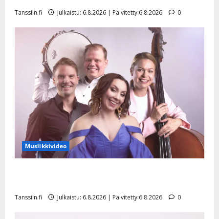
y
Tanssiin.fi
Julkaistu: 6.8.2026 | Päivitetty:6.8.2026
0
l
l
e
i
s
o
k
i
i
t
o
s
Musiikkivideo
Tanssiin.fi
Julkaistu:
Sopiiko Edith Piaf tanssilavalle? Pirttijoki näyttää
27.4.2025
mallia – video
|
Päivitetty:
Tanssiin.fi
Julkaistu: 6.8.2026 | Päivitetty:6.8.2026
0