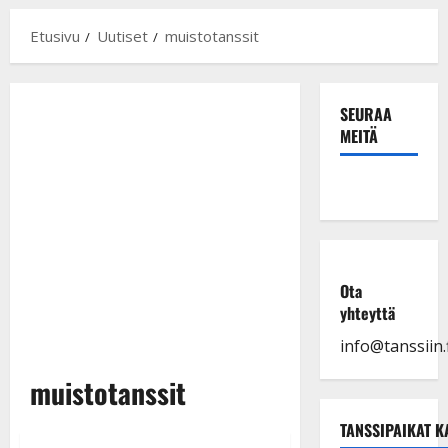
Etusivu
Uutiset
muistotanssit
SEURAA
MEITÄ
Ota
yhteyttä
info@tanssiin.f
muistotanssit
TANSSIPAIKAT K