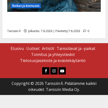
Keikat ja kiertueet
Maikilta pysäyttävä ulostulo: ”Elämä toi eteeni
sellaisen yllätyksen…”
Tanssiin.fi
Julkaistu: 7.8.2026 | Päivitetty:7.8.2026
0
Etusivu
Uutiset
Artistit
Tanssilavat ja -paikat
Toimitus ja yhteystiedot
Tietosuojaseloste ja evästekäytäntö
Faceboook
Instagram
Youtube
Copyright © 2026 Tanssiin.fi. Pidätämme kaikki
oikeudet. Tanssiin Media Oy.