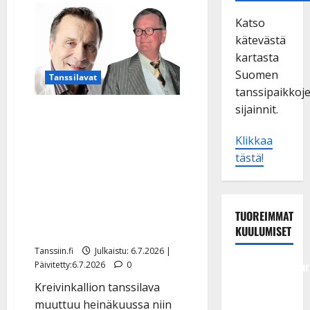
Katso
kätevästä
kartasta
Suomen
Tanssilavat
tanssipaikkoj
sijainnit.
Reijo Taipaleen ja Pekka
Hartosen muistoksi
Klikkaa
tanssitaan –
tästä!
Kreivinkalliolla
kunnioitetaan
suomalaisen iskelmän
TUOREIMMAT
mestareita
KUULUMISET
Tanssiin.fi
Julkaistu: 6.7.2026 |
Tangokuningatar
Päivitetty:6.7.2026
0
Raija
Kreivinkallion tanssilava
Mäntyniemi:
muuttuu heinäkuussa niin