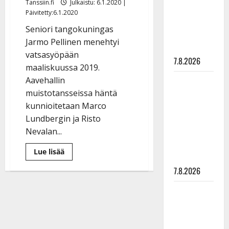
Tanssiin.fi
Julkaistu: 6.1.2020 |
suru
Päivitetty:6.1.2020
tyttären
Seniori tangokuningas
syövästä
Jarmo Pellinen menehtyi
painaa
vatsasyöpään
7.8.2026
maaliskuussa 2019.
Aavehallin
Maikilta
muistotansseissa häntä
pysäyttävä
kunnioitetaan Marco
ulostulo:
Lundbergin ja Risto
”Elämä toi
Nevalan...
eteeni
sellaisen
Lue
Lue lisää
yllätyksen…”
lisää
aiheesta
7.8.2026
Syöpään
kuolleelle
Jarmo
Tanssii
Pelliselle
muistotanssit
tähtien
–
kanssa -
tähdet
mukana