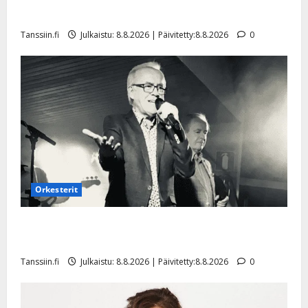
a
t
Päivitetty:
e
Tangokuningatar Raija Mäntyniemi: matka tyssäsi
n
r
o
Tanssiin.fi
Julkaistu: 8.8.2026 | Päivitetty:8.8.2026
0
t
i
k
i
…
o
n
”
o
a
s
Tanssiin.fi
h
t
ä
Julkaistu:
e
i
20.8.2025
Tanssiin.fi
t
|
Päivitetty:
ä
Julkaistu:
ä
17.8.2025
n
Orkesterit
|
–
Päivitetty:
D
Matti Ruohonen viettää taas synttäreitään täydessä
a
hiljaisuudessa – tämä on tilanne nyt
n
Tanssiin.fi
Julkaistu: 8.8.2026 | Päivitetty:8.8.2026
0
n
y
l