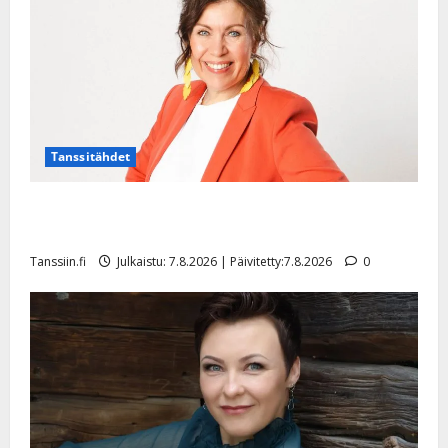
l
e
i
s
o
k
i
i
Tanssitähdet
t
o
TTK-tähti Anna Hanski rakastaa tanssia – suru
s
tyttären syövästä painaa
Tanssiin.fi
Tanssiin.fi
Julkaistu: 7.8.2026 | Päivitetty:7.8.2026
0
Julkaistu:
27.4.2025
|
Päivitetty: