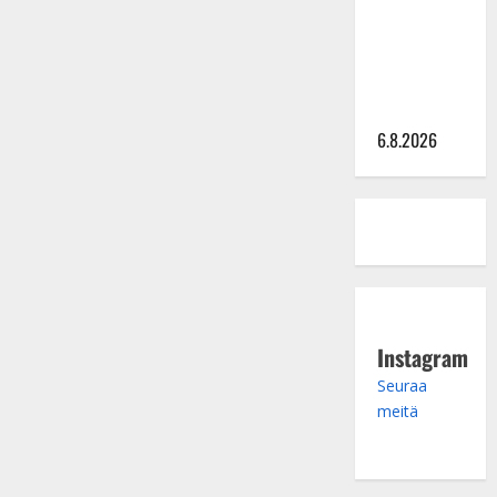
julkkikset
tukemassa
julki: Anna
Hanski
liitää tv-
parketilla
6.8.2026
Instagram
Seuraa
meitä