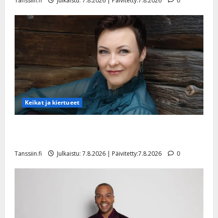
Tanssiin.fi
Julkaistu: 7.8.2026 | Päivitetty:7.8.2026
0
y
l
l
e
i
s
o
k
i
i
Keikat ja kiertueet
t
o
Maikilta pysäyttävä ulostulo: ”Elämä toi eteeni
s
sellaisen yllätyksen…”
Tanssiin.fi
Tanssiin.fi
Julkaistu: 7.8.2026 | Päivitetty:7.8.2026
0
Julkaistu:
27.4.2025
|
Päivitetty: