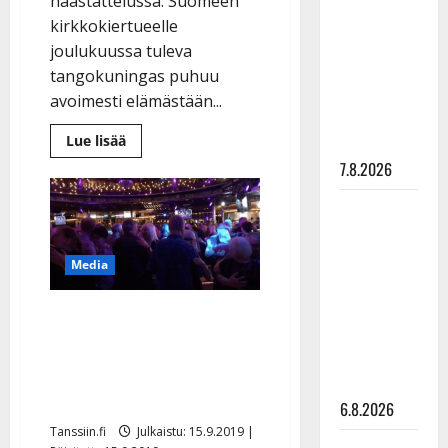
haastattelussa. Suomeen
pysäyttävä
kirkkokiertueelle
ulostulo:
joulukuussa tuleva
”Elämä toi
tangokuningas puhuu
eteeni
avoimesti elämästään...
sellaisen
Lue
Lue lisää
yllätyksen…”
lisää
7.8.2026
aiheesta
Jari
Sillanpää
Tanssii
paljasti
ensirakkautensa
tähtien
radiossa:
”Hän
kanssa -
Media
oli
ekalla
julkkikset
luokalla…”
julki: Anna
IS: Vinkki seniorien
Hanski
sinkkumarkkinoille:
liitää tv-
”Selvän miehen löytää
parketilla
parhaiten tansseista”
6.8.2026
Tanssiin.fi
Julkaistu: 15.9.2019 |