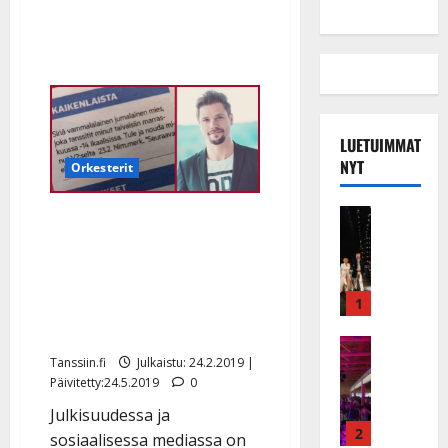
LUETUIMMAT
NYT
Orkesterit
Musiikkiv
”Jumalaista miestä”
H
V2:sta etsinyt nainen
u
pettyi – Taikakuun Juha
i
k
Metsäperäkin huhuili
1
e
lavalla
a
Keikat ja 
Tanssiin.fi
Julkaistu: 24.2.2019 |
I
t
Päivitetty:24.5.2019
0
k
h
ä
y
Julkisuudessa ja
v
v
2
sosiaalisessa mediassa on