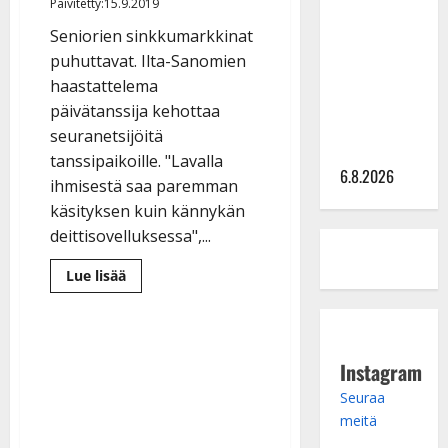
Sopiiko
Päivitetty:15.9.2019
Edith Piaf
Seniorien sinkkumarkkinat
tanssilavalle?
puhuttavat. Ilta-Sanomien
Pirttijoki
haastattelema
näyttää
päivätanssija kehottaa
mallia –
seuranetsijöitä
video
tanssipaikoille. "Lavalla
6.8.2026
ihmisestä saa paremman
käsityksen kuin kännykän
deittisovelluksessa",...
Lue
Lue lisää
lisää
aiheesta
IS:
Vinkki
seniorien
sinkkumarkkinoille:
Instagram
”Selvän
miehen
Seuraa
löytää
parhaiten
meitä
tansseista”