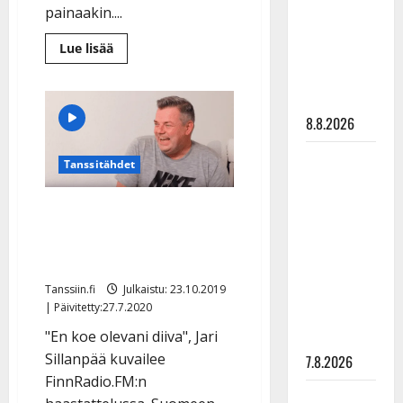
synttäreitään
painaakin....
täydessä
Lue
Lue lisää
hiljaisuudessa
lisää
aiheesta
– tämä on
Kaiken
takana
tilanne nyt
on
8.8.2026
nainen:
Matti
ja
TTK-tähti
Teppo
Tanssitähdet
juhlivat
Anna
iloisina
vaimojensa
Hanski
Jari Sillanpää paljasti
kanssa
Linnassa
rakastaa
ensirakkautensa radiossa:
tanssia –
”Hän oli ekalla luokalla…”
suru
Tanssiin.fi
Julkaistu: 23.10.2019
tyttären
| Päivitetty:27.7.2020
syövästä
"En koe olevani diiva", Jari
painaa
Sillanpää kuvailee
7.8.2026
FinnRadio.FM:n
Maikilta