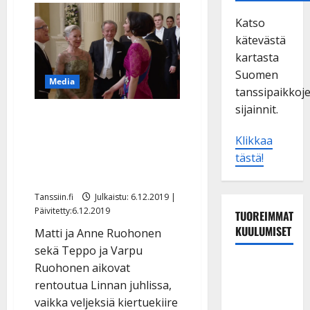
Katso
kätevästä
kartasta
Suomen
Media
tanssipaikkoj
sijainnit.
Kaiken takana on nainen:
Matti ja Teppo juhlivat
Klikkaa
iloisina vaimojensa kanssa
tästä!
Linnassa
Tanssiin.fi
Julkaistu: 6.12.2019 |
Päivitetty:6.12.2019
TUOREIMMAT
KUULUMISET
Matti ja Anne Ruohonen
sekä Teppo ja Varpu
Matti
Ruohonen aikovat
Ruohonen
rentoutua Linnan juhlissa,
viettää taas
vaikka veljeksiä kiertuekiire