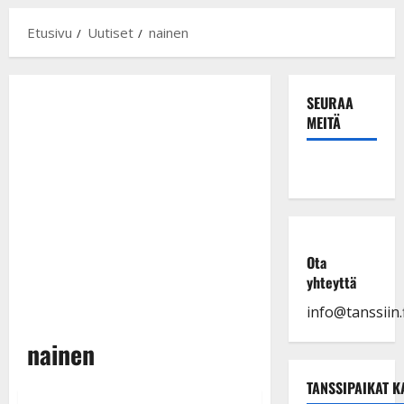
Etusivu
Uutiset
nainen
SEURAA
MEITÄ
Ota
yhteyttä
info@tanssiin.f
nainen
TANSSIPAIKAT K