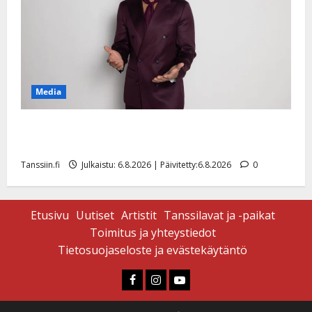
Media
Tanssii tähtien kanssa -julkkikset julki: Anna Hanski
liitää tv-parketilla
Tanssiin.fi
Julkaistu: 6.8.2026 | Päivitetty:6.8.2026
0
Etusivu
Uutiset
Artistit
Tanssilavat ja -paikat
Toimitus ja yhteystiedot
Tietosuojaseloste ja evästekäytäntö
Faceboook
Instagram
Youtube