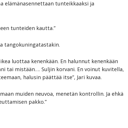
a elämänasennettaan tunteikkaaksi ja
keen tunteiden kautta.”
ta tangokuningatastakin.
 vaikea luottaa kenenkään. En halunnut kenenkään
i tai mistään…. Suljin korvani. En voinut kuvitella,
teemaan, halusin päättää itse”, Jari kuvaa.
komaan muiden neuvoa, menetän kontrollin. Ja ehkä
euttamisen pakko.”