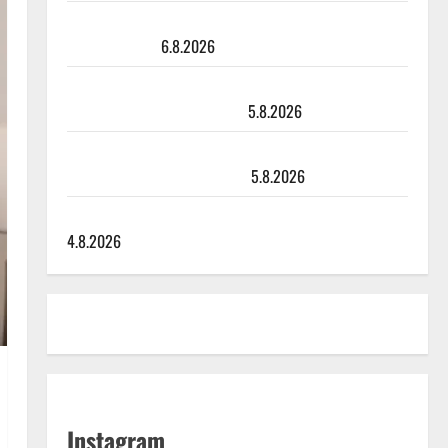
Sopiiko Edith Piaf tanssilavalle? Pirttijoki näyttää
mallia – video
6.8.2026
Leif Lindeman levytti: ”Kuvaa osuvasti uraani
pikkupojasta näihin päiviin”
5.8.2026
Jukka Hallikainen, 50, liikuttuu lapsenlapsistaan –
uusi laulu koskettaa syvältä
5.8.2026
Saija Tuupanen ei toivu – lääkäri: ”Vaakatasoon”
4.8.2026
Instagram