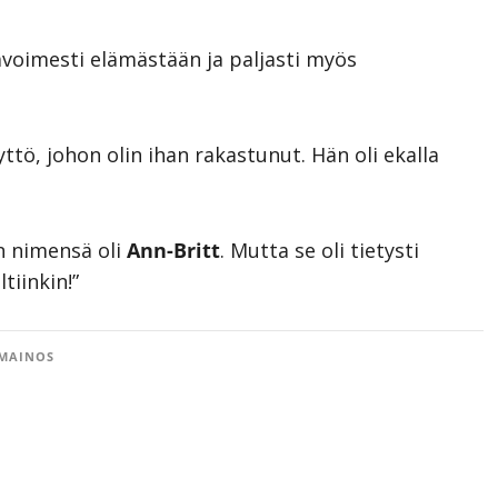
 avoimesti elämästään ja paljasti myös
tyttö, johon olin ihan rakastunut. Hän oli ekalla
n nimensä oli
Ann-Britt
. Mutta se oli tietysti
tiinkin!”
MAINOS