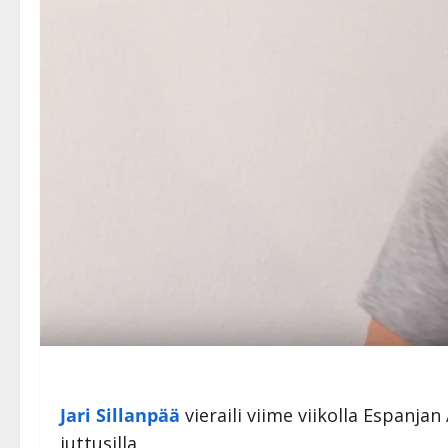
Jari Sillanpää
vieraili viime viikolla Espanj
juttusilla.