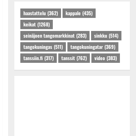
Päivitetty:27.4.2025
haastattelu
(362)
kappale
(435)
keikat
(1268)
seinäjoen tangomarkkinat
(283)
sinkku
(514)
tangokuningas
(511)
tangokuningatar
(369)
tanssiin.fi
(317)
tanssit
(762)
video
(383)