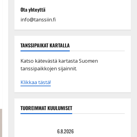
Ota yhteyttä
info@tanssiin.fi
TANSSIPAIKAT KARTALLA
Katso kätevästä kartasta Suomen
tanssipaikkojen sijainnit.
Klikkaa tästä!
TUOREIMMAT KUULUMISET
Tanssii tähtien kanssa -julkkikset julki: Anna Hanski
liitää tv-parketilla
6.8.2026