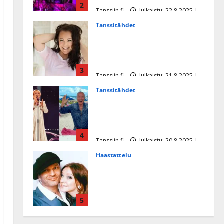
2
Tanssiin.fi
Julkaistu: 22.8.2025 |
Päivitetty:22.8.2025
Tanssitähdet
Heidi Pakarisen ja Mika
Pohjosen tytär kilpailee
missikisoissa
3
Tanssiin.fi
Julkaistu: 21.8.2025 |
Päivitetty:22.8.2025
Tanssitähdet
Tämä Ile Vainion runo Katri
Helenasta paisui hitiksi: ”Voi
tule Katri…”
4
Tanssiin.fi
Julkaistu: 20.8.2025 |
Päivitetty:22.8.2025
Haastattelu
Huikea rakkaustarina!
Dimitri Keiski ja Katja
juhlivat pian tinahäitään –
5
Dannylle iso kiitos
Tanssiin.fi
Julkaistu: 27.4.2025 |