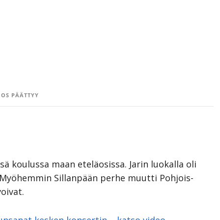
OS PÄÄTTYY
ä koulussa maan eteläosissa. Jarin luokalla oli
3. Myöhemmin Sillanpään perhe muutti Pohjois-
oivat.
lunsanat kesken konsertin – katso video