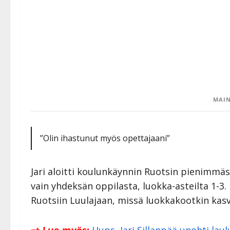
MAIN
”Olin ihastunut myös opettajaani”
Jari aloitti koulunkäynnin Ruotsin pienimmäss
vain yhdeksän oppilasta, luokka-asteilta 1-
Ruotsiin Luulajaan, missä luokkakootkin kasv
→ Lue myös:
Hups, Jari Sillanpää unohti lau