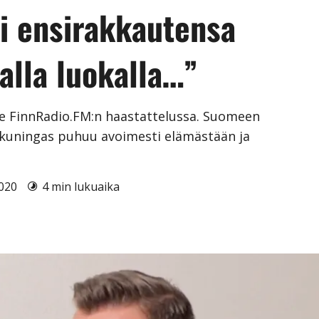
ti ensirakkautensa
alla luokalla…”
ilee FinnRadio.FM:n haastattelussa. Suomeen
okuningas puhuu avoimesti elämästään ja
2020
4 min lukuaika