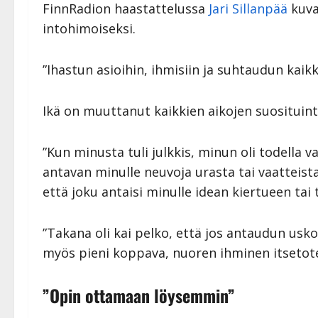
FinnRadion haastattelussa
Jari Sillanpää
kuva
intohimoiseksi.
”Ihastun asioihin, ihmisiin ja suhtaudun kaik
Ikä on muuttanut kaikkien aikojen suosituin
”Kun minusta tuli julkkis, minun oli todella
antavan minulle neuvoja urasta tai vaatteistan
että joku antaisi minulle idean kiertueen tai 
”Takana oli kai pelko, että jos antaudun us
myös pieni koppava, nuoren ihminen itsetot
”Opin ottamaan löysemmin”