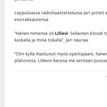
Leppoisassa radiohaastattelussa Jari jutteli
ensirakkautensa.
”Hänen nimensä oli
Lillevi
. Sellainen blondi 
luokalla ja minä tokalla”, Jari nauraa.
”Olin kyllä ihastunut myös opettajaani, häne
platonista. Lillevin kanssa me sentään pussail