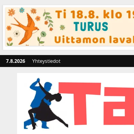
Skip
to
content
7.8.2026
Yhteystiedot