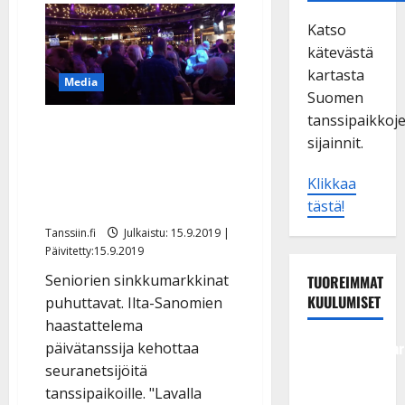
Katso
kätevästä
kartasta
Media
Suomen
tanssipaikkoj
IS: Vinkki seniorien
sijainnit.
sinkkumarkkinoille:
”Selvän miehen löytää
Klikkaa
parhaiten tansseista”
tästä!
Tanssiin.fi
Julkaistu: 15.9.2019 |
Päivitetty:15.9.2019
Seniorien sinkkumarkkinat
TUOREIMMAT
KUULUMISET
puhuttavat. Ilta-Sanomien
haastattelema
Tangokuningatar
päivätanssija kehottaa
Raija
seuranetsijöitä
Mäntyniemi:
tanssipaikoille. "Lavalla