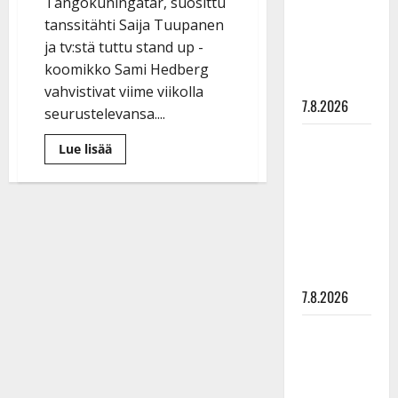
Tangokuningatar, suosittu
suru
tanssitähti Saija Tuupanen
tyttären
ja tv:stä tuttu stand up -
syövästä
koomikko Sami Hedberg
painaa
vahvistivat viime viikolla
7.8.2026
seurustelevansa....
Maikilta
Lue
Lue lisää
lisää
pysäyttävä
aiheesta
ulostulo:
Saija
Tuupanen
”Elämä toi
ja
Sami
eteeni
Hedberg
hempeinä
sellaisen
yhdessä:
”Onnellinen”
yllätyksen…”
–
7.8.2026
katso
kuva
Tanssii
tähtien
kanssa -