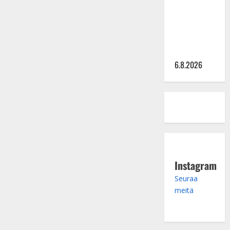
julkkikset
julki: Anna
Hanski
liitää tv-
parketilla
6.8.2026
Instagram
Seuraa
meitä