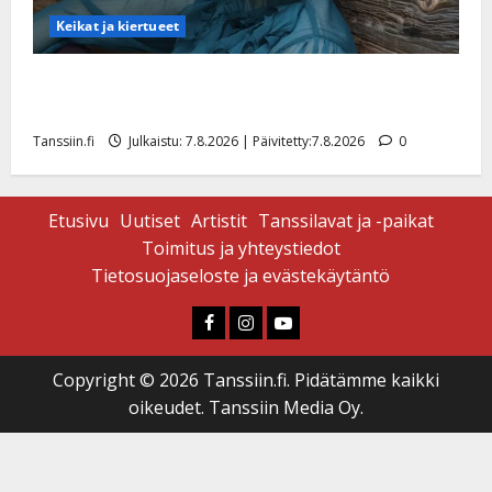
Keikat ja kiertueet
Maikilta pysäyttävä ulostulo: ”Elämä toi eteeni
sellaisen yllätyksen…”
Tanssiin.fi
Julkaistu: 7.8.2026 | Päivitetty:7.8.2026
0
Etusivu
Uutiset
Artistit
Tanssilavat ja -paikat
Toimitus ja yhteystiedot
Tietosuojaseloste ja evästekäytäntö
Faceboook
Instagram
Youtube
Copyright © 2026 Tanssiin.fi. Pidätämme kaikki
oikeudet. Tanssiin Media Oy.