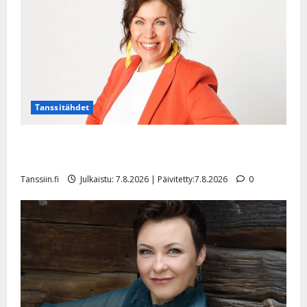
l
e
i
s
o
k
i
i
Tanssitähdet
t
o
TTK-tähti Anna Hanski rakastaa tanssia – suru
s
tyttären syövästä painaa
Tanssiin.fi
Tanssiin.fi
Julkaistu: 7.8.2026 | Päivitetty:7.8.2026
0
Julkaistu:
27.4.2025
|
Päivitetty: