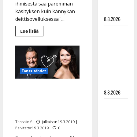
matka
ihmisestä saa paremman
tyssäsi
käsityksen kuin kännykän
8.8.2026
deittisovelluksessa",...
Matti
Lue
Lue lisää
lisää
Ruohonen
aiheesta
IS:
viettää taas
Vinkki
seniorien
synttäreitään
sinkkumarkkinoille:
”Selvän
täydessä
miehen
hiljaisuudessa
löytää
Tanssitähdet
parhaiten
– tämä on
tansseista”
tilanne nyt
Saija Tuupanen ja Sami
8.8.2026
Hedberg hempeinä
yhdessä: ”Onnellinen” –
TTK-tähti
katso kuva
Anna
Hanski
Tanssiin.fi
Julkaistu: 19.3.2019 |
rakastaa
Päivitetty:19.3.2019
0
tanssia –