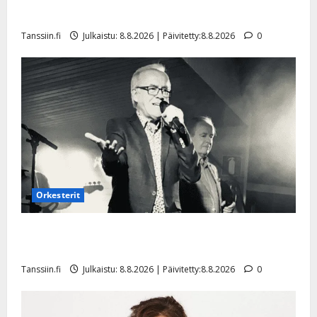
a
t
Päivitetty:
e
Tangokuningatar Raija Mäntyniemi: matka tyssäsi
n
r
o
Tanssiin.fi
Julkaistu: 8.8.2026 | Päivitetty:8.8.2026
0
t
i
k
i
…
o
n
”
o
a
s
Tanssiin.fi
h
t
ä
Julkaistu:
e
i
20.8.2025
Tanssiin.fi
t
|
Päivitetty:
ä
Julkaistu:
ä
17.8.2025
n
Orkesterit
|
–
Päivitetty:
D
Matti Ruohonen viettää taas synttäreitään täydessä
a
hiljaisuudessa – tämä on tilanne nyt
n
Tanssiin.fi
Julkaistu: 8.8.2026 | Päivitetty:8.8.2026
0
n
y
l