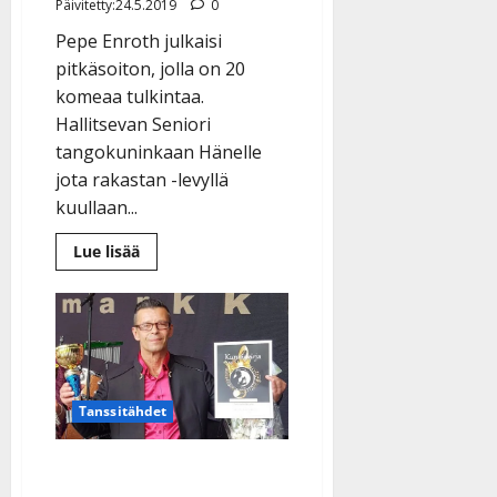
e
Päivitetty:24.5.2019
0
i
Pepe Enroth julkaisi
s
pitkäsoiton, jolla on 20
o
komeaa tulkintaa.
k
i
Hallitsevan Seniori
i
tangokuninkaan Hänelle
t
jota rakastan -levyllä
o
kuullaan...
s
Lue
Lue lisää
Tanssiin.fi
lisää
aiheesta
Julkaistu:
Pepe
Enroth
27.4.2025
julkaisi
|
levyllisen
aitoa
Päivitetty:
tanssimusiikkia
–
kuuntele
Tanssitähdet
Uudistunut Tangoseniori-