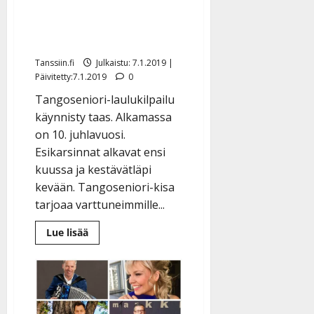
kisa alkaa helmikuussa –
Pepe Enrothille haetaan
seuraajaa
Tanssiin.fi
Julkaistu: 7.1.2019 |
Päivitetty:7.1.2019
0
Tangoseniori-laulukilpailu
käynnisty taas. Alkamassa
on 10. juhlavuosi.
Esikarsinnat alkavat ensi
kuussa ja kestävätläpi
kevään. Tangoseniori-kisa
tarjoaa varttuneimmille...
Lue
Lue lisää
lisää
aiheesta
Uudistunut
Tangoseniori-
kisa
alkaa
helmikuussa
–