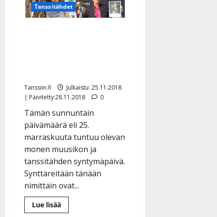
Pepe
Tanssitähdet
Enrothille
haetaan
seuraajaa
Melkoinen juhlasuma:
Tänään synttäreitä
viettivät Reeta, Pepe,
Antti, Jukka…
Tanssiin.fi
Julkaistu: 25.11.2018
| Päivitetty:28.11.2018
0
Tämän sunnuntain
päivämäärä eli 25.
marraskuuta tuntuu olevan
monen muusikon ja
tanssitähden syntymäpäivä.
Synttäreitään tänään
nimittäin ovat...
Lue
Lue lisää
lisää