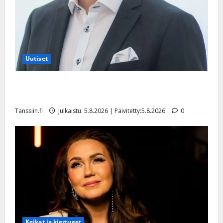
Uutiset
Jukka Hallikainen, 50, liikuttuu lapsenlapsistaan –
uusi laulu koskettaa syvältä
Tanssiin.fi
Julkaistu: 5.8.2026 | Päivitetty:5.8.2026
0
Keikat ja kiertueet