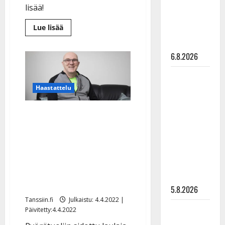
Pirttijoki
lisää!
näyttää
Lue
Lue lisää
mallia –
lisää
aiheesta
video
Jari
Grek,
6.8.2026
60,
kiittää:
Leif
”Lapseni
ovat
Lindeman
Haastattelu
suurin
saavutukseni”
levytti:
–
katso
Halvaantunut Jari Grek
”Kuvaa
juhlavideo
osuvasti
iloitsee
uraani
juhlakonsertistaan:
pikkupojasta
huipputähdet
näihin
kunnioittavat 60 vuotta
päiviin”
täyttävää laulajaa
5.8.2026
Tanssiin.fi
Julkaistu: 4.4.2022 |
Jukka
Päivitetty:4.4.2022
Hallikainen,