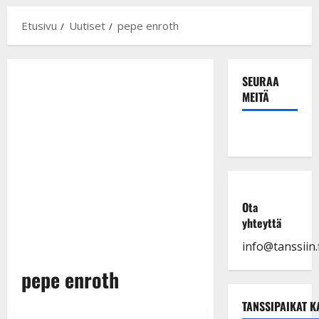
Etusivu
Uutiset
pepe enroth
SEURAA
MEITÄ
Ota
yhteyttä
info@tanssiin.f
pepe enroth
TANSSIPAIKAT K