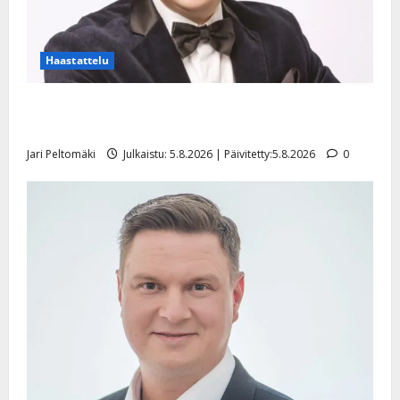
Haastattelu
Leif Lindeman levytti: ”Kuvaa osuvasti uraani
pikkupojasta näihin päiviin”
Jari Peltomäki
Julkaistu: 5.8.2026 | Päivitetty:5.8.2026
0