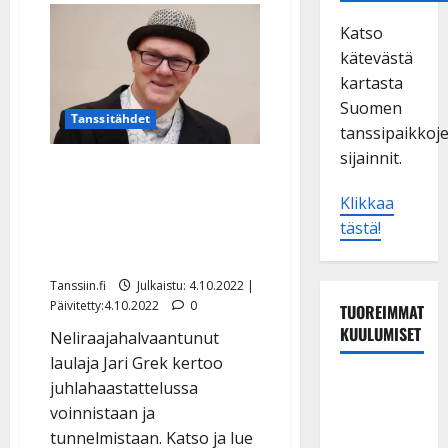
Katso
kätevästä
kartasta
Suomen
Tanssitähdet
tanssipaikkoj
sijainnit.
Jari Grek, 60, kiittää:
”Lapseni ovat suurin
Klikkaa
saavutukseni” – katso
tästä!
juhlavideo
Tanssiin.fi
Julkaistu: 4.10.2022 |
Päivitetty:4.10.2022
0
TUOREIMMAT
KUULUMISET
Neliraajahalvaantunut
laulaja Jari Grek kertoo
Sopiiko
juhlahaastattelussa
Edith Piaf
voinnistaan ja
tanssilavalle?
tunnelmistaan. Katso ja lue