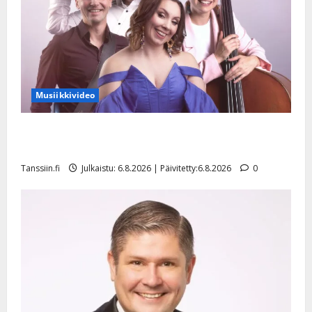
Musiikkivideo
Sopiiko Edith Piaf tanssilavalle? Pirttijoki näyttää
mallia – video
Tanssiin.fi
Julkaistu: 6.8.2026 | Päivitetty:6.8.2026
0