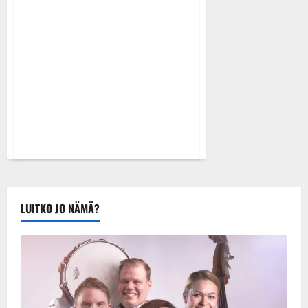
aiheesta
Melkoinen
juhlasuma:
Tänään
synttäreitä
viettivät
Reeta,
Pepe,
Antti,
Jukka…
LUITKO JO NÄMÄ?