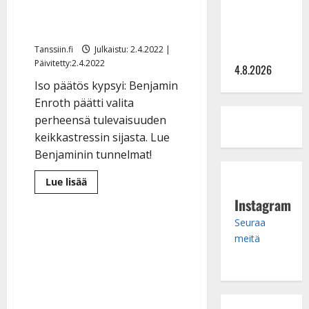
hinta: 10
mikä on elämässä
000 eurolla
tärkeintä”
keikkoja
Tanssiin.fi
Julkaistu: 2.4.2022 |
sivu suun
Päivitetty:2.4.2022
4.8.2026
Iso päätös kypsyi: Benjamin
Enroth päätti valita
perheensä tulevaisuuden
keikkastressin sijasta. Lue
Benjaminin tunnelmat!
Lue
Lue lisää
lisää
aiheesta
Instagram
Benjamin
Enroth
Seuraa
lopettaa
meitä
–
vaihtaa
keikkailun
tehdastyöhön:
”Päätin,
mikä
on
elämässä