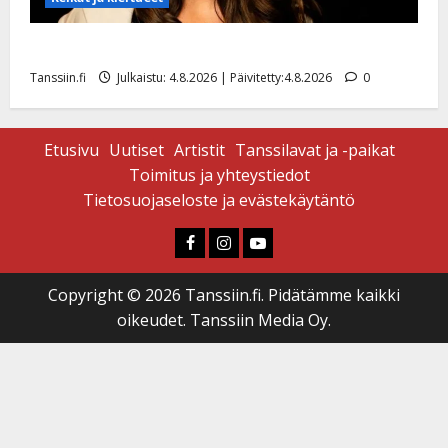
Saija Tuupanen ei toivu – lääkäri: ”Vaakatasoon”
Tanssiin.fi
Julkaistu: 4.8.2026 | Päivitetty:4.8.2026
0
Etusivu
Uutiset
Artistit
Tanssilavat ja -paikat
Toimitus ja yhteystiedot
Tietosuojaseloste ja evästekäytäntö
Faceboook
Instagram
Youtube
Copyright © 2026 Tanssiin.fi. Pidätämme kaikki
oikeudet. Tanssiin Media Oy.