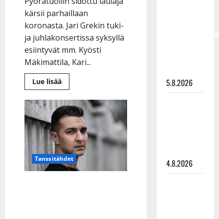
Pyörätuoliin sidottu laulaja
50,
kärsii parhaillaan
liikuttuu
koronasta. Jari Grekin tuki-
lapsenlapsistaan
ja juhlakonsertissa syksyllä
– uusi laulu
esiintyvät mm. Kyösti
koskettaa
Mäkimattila, Kari...
syvältä
Lue
Lue lisää
5.8.2026
lisää
aiheesta
Saija
Halvaantunut
Jari
Tuupanen ei
Grek
iloitsee
toivu –
juhlakonsertistaan:
huipputähdet
lääkäri:
kunnioittavat
60
”Vaakatasoon”
vuotta
Tanssitähdet
4.8.2026
täyttävää
laulajaa
Ilari
Benjamin Enroth lopettaa
Hämäläisen
– vaihtaa keikkailun
tangomatkan
tehdastyöhön: ”Päätin,