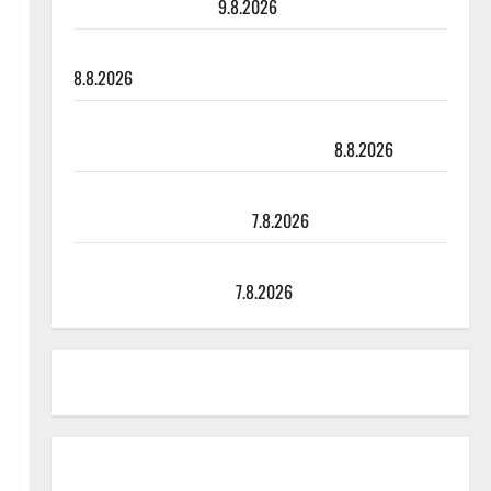
viimeisistä vuosista
9.8.2026
Tangokuningatar Raija Mäntyniemi: matka tyssäsi
8.8.2026
Matti Ruohonen viettää taas synttäreitään täydessä
hiljaisuudessa – tämä on tilanne nyt
8.8.2026
TTK-tähti Anna Hanski rakastaa tanssia – suru
tyttären syövästä painaa
7.8.2026
Maikilta pysäyttävä ulostulo: ”Elämä toi eteeni
sellaisen yllätyksen…”
7.8.2026