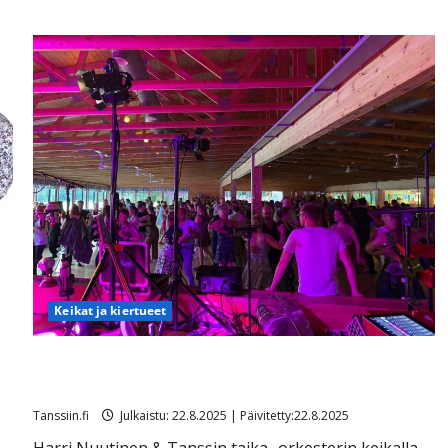
Keikat ja kiertueet
Ikävä sairauskohtaus: soittaja tuupertui kesken
tanssikeikan Särkässä
Tanssiin.fi
Julkaistu: 22.8.2025 | Päivitetty:22.8.2025
Harri Nuutinen & Tanssin taika -orkesterin keikalla