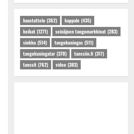
Tanssiin.fi
Julkaistu: 27.4.2025 |
Päivitetty:27.4.2025
haastattelu
(362)
kappale
(435)
keikat
(1271)
seinäjoen tangomarkkinat
(283)
sinkku
(514)
tangokuningas
(511)
tangokuningatar
(370)
tanssiin.fi
(317)
tanssit
(762)
video
(383)