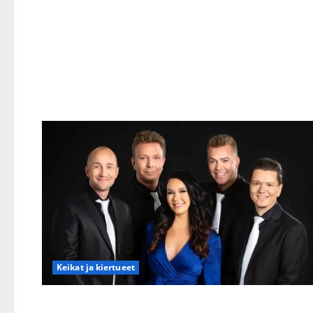
Keikat ja kiertueet
eXmiehet kurimuksessa – soittajatoveri riensi apuun