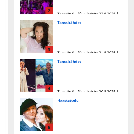
tanssikeikan Särkässä
2
Tanssiin.fi
Julkaistu: 22.8.2025 |
Päivitetty:22.8.2025
Tanssitähdet
Heidi Pakarisen ja Mika
Pohjosen tytär kilpailee
missikisoissa
3
Tanssiin.fi
Julkaistu: 21.8.2025 |
Päivitetty:22.8.2025
Tanssitähdet
Tämä Ile Vainion runo Katri
Helenasta paisui hitiksi: ”Voi
tule Katri…”
4
Tanssiin.fi
Julkaistu: 20.8.2025 |
Päivitetty:22.8.2025
Haastattelu
Huikea rakkaustarina!
Dimitri Keiski ja Katja
juhlivat pian tinahäitään –
5
Dannylle iso kiitos