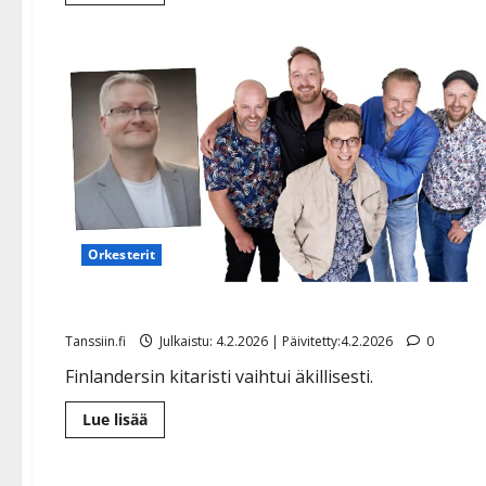
lisää
aiheesta
Sinitaivas-
soittaja
äkillisesti
sivuun
terveyssyistä
Orkesterit
Finlanders-orkesterissa muutos: haikeat jäähyväiset
Tanssiin.fi
Julkaistu: 4.2.2026 | Päivitetty:4.2.2026
0
Finlandersin kitaristi vaihtui äkillisesti.
Lue
Lue lisää
lisää
aiheesta
Finlanders-
orkesterissa