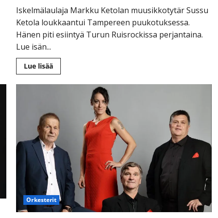
Iskelmälaulaja Markku Ketolan muusikkotytär Sussu
Ketola loukkaantui Tampereen puukotuksessa.
Hänen piti esiintyä Turun Ruisrockissa perjantaina.
Lue isän...
Lue
Lue lisää
lisää
aiheesta
Markku
Ketola
järkyttyi
veriteosta:
”Puukottaja
iski
tytärtäni
oikeaan
käteen”
Orkesterit