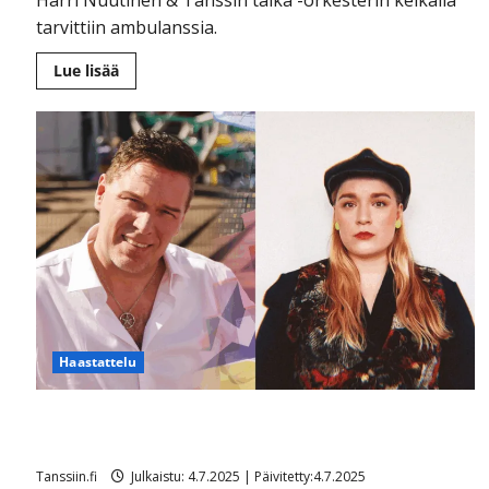
tarvittiin ambulanssia.
Lue
Lue lisää
lisää
aiheesta
Ikävä
sairauskohtaus:
soittaja
tuupertui
kesken
tanssikeikan
Särkässä
Haastattelu
Markku Ketola järkyttyi veriteosta: ”Puukottaja iski
tytärtäni oikeaan käteen”
Tanssiin.fi
Julkaistu: 4.7.2025 | Päivitetty:4.7.2025