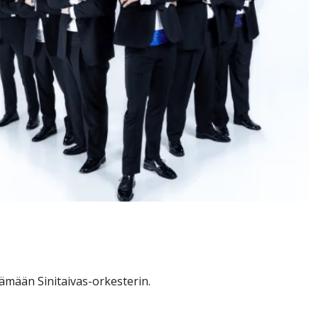
esti sivuun terveyssyistä
tämään Sinitaivas-orkesterin.