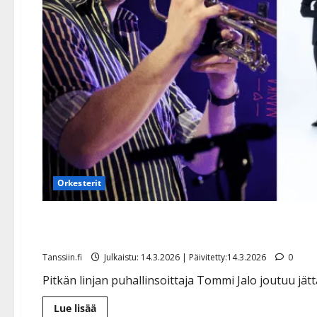
Orkesterit
Sinitaivas-soittaja äkillis
Tanssiin.fi
Julkaistu: 14.3.2026 | Päivitetty:14.3.2026
0
Pitkän linjan puhallinsoittaja Tommi Jalo joutuu jät
Lue
Lue lisää