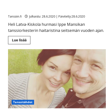
Hanuristi-Heli jätti kaiholla Ippe Mansikan orkesterin:
”Elämäni parasta aikaa”
Tanssiin.fi
Julkaistu: 28.6.2020 | Päivitetty:28.6.2020
Heli Latva-Kiskola hurmasi Ippe Mansikan
tanssiorkesterin haitaristina seitsemän vuoden ajan.
Lue
Lue lisää
lisää
aiheesta
Hanuristi-
Heli
jätti
kaiholla
Ippe
Mansikan
orkesterin:
”Elämäni
parasta
aikaa”
Tanssitähdet