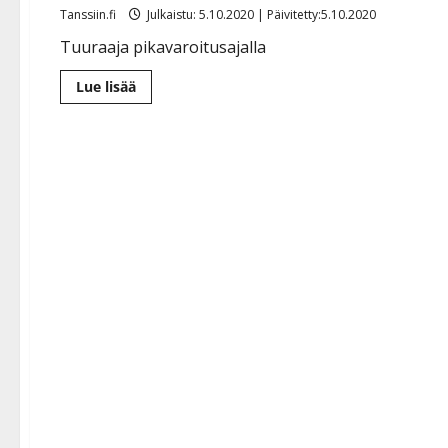
Tanssiin.fi
Julkaistu: 5.10.2020 | Päivitetty:5.10.2020
Tuuraaja pikavaroitusajalla
Lue
Lue lisää
lisää
aiheesta
eXmiehet
kurimuksessa
–
soittajatoveri
riensi
apuun