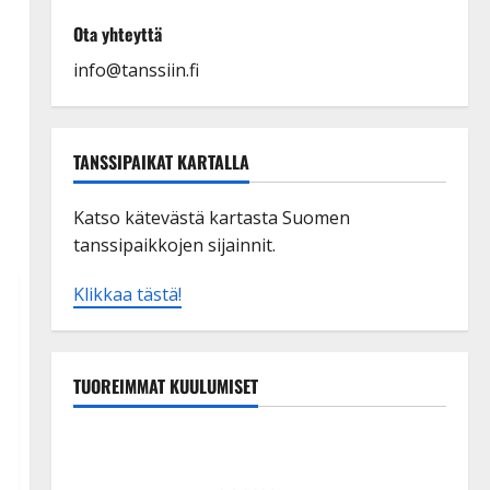
Ota yhteyttä
info@tanssiin.fi
TANSSIPAIKAT KARTALLA
Katso kätevästä kartasta Suomen
tanssipaikkojen sijainnit.
Klikkaa tästä!
TUOREIMMAT KUULUMISET
Esko Rahkonen olisi täyttänyt 90 vuotta – Arto
Rahkonen kävi haudalla ja kertoo iskelmälegendan