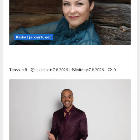
Keikat ja kiertueet
Maikilta pysäyttävä ulostulo: ”Elämä toi eteeni
sellaisen yllätyksen…”
Tanssiin.fi
Julkaistu: 7.8.2026 | Päivitetty:7.8.2026
0