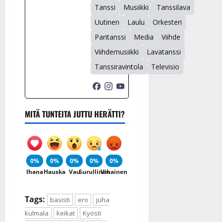
Tanssi
Musiikki
Tanssilava
Uutinen
Laulu
Orkesteri
Paritanssi
Media
Viihde
Viihdemusiikki
Lavatanssi
Tanssiravintola
Televisio
MITÄ TUNTEITA JUTTU HERÄTTI?
0%
0%
0%
0%
0%
Ihana
Hauska
Vau
Surullinen
Vihainen
Tags:
basisti
ero
juha
kulmala
keikat
Kyösti