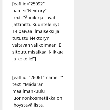
[eafl id=”25092″
name=”Nextory”
text=”Äänikirjat ovat
jättihitti. Kuuntele nyt
14 päivää ilmaiseksi ja
tutustu Nextoryn
valtavan valikoimaan. Ei
sitoutumisaikaa. Klikkaa
ja kokeile!”]
[eafl id=”26061″ name=””
text=”Mádaran
maailmankuulu
luonnonkosmetiikka on
ihoystävällistä,