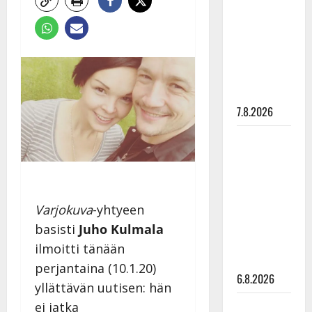
pysäyttävä
ulostulo:
”Elämä toi
eteeni
sellaisen
yllätyksen…”
7.8.2026
Tanssii
tähtien
kanssa -
julkkikset
julki: Anna
Varjokuva
-yhtyeen
Hanski
basisti
Juho Kulmala
liitää tv-
ilmoitti tänään
parketilla
perjantaina (10.1.20)
6.8.2026
yllättävän uutisen: hän
Sopiiko
ei jatka