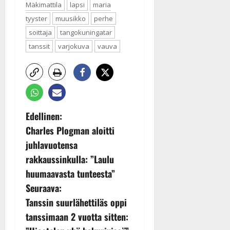
Mäkimattila
lapsi
maria
tyyster
muusikko
perhe
soittaja
tangokuningatar
tanssit
varjokuva
vauva
P
Edellinen:
Charles Plogman aloitti
o
juhlavuotensa
s
rakkaussinkulla: ”Laulu
huumaavasta tunteesta”
t
Seuraava:
n
Tanssin suurlähettiläs oppi
tanssimaan 2 vuotta sitten:
a