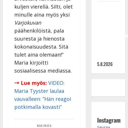
kuljen vierellä. Silti, olet
Jukka
Hallikainen,
minulle aina myös yksi
50,
Varjokuvan
liikuttuu
päähenkilöistä, pala
lapsenlapsistaan
suuresta ja hienosta
– uusi laulu
kokonaisuudesta. Sitä
koskettaa
tulet aina olemaan!”
syvältä
Maria kirjoitti
5.8.2026
sosiaalisessa mediassa.
→ Lue myös:
VIDEO:
Maria Tyyster laulaa
vauvalleen: ”Hän reagoi
potkimalla kovasti”
Instagram
MAINOS
Seuraa