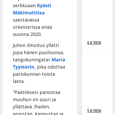
Edith Piaf
serkkuaan
Kyösti
tanssilavalle?
Mäkimattilaa
Pirttijoki
säestävässä
näyttää
orkesterissa enää
mallia –
vuonna 2020.
video
6.8.2026
Juhon ilmoitus yllätti
jopa hänen puolisonsa,
Leif
Lindeman
tangokuningatar
Maria
levytti:
Tyysterin
, joka odottaa
”Kuvaa
pariskunnan toista
osuvasti
lasta.
uraani
pikkupojasta
”Päätöksesi panostaa
näihin
muuhun on suuri ja
päiviin”
yllättävä. Ihailen,
5.8.2026
arvostan, kannustan ja