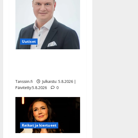
Uutiset
Jukka Hallikainen, 50,
liikuttuu lapsenlapsistaan –
uusi laulu koskettaa syvältä
Tanssiin.fi
Julkaistu: 5.8.2026 |
Päivitetty:5.8.2026
0
Keikat ja kiertueet