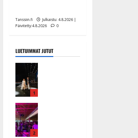
Saija Tuupanen ei toivu –
lääkäri: ”Vaakatasoon”
Tanssiin.fi
Julkaistu: 4.8.2026 |
Päivitetty:4.8.2026
0
LUETUIMMAT JUTUT
Huikeat
hyvästit!
Tommi
saatteli
Katri
1
Helenan
Ikävä
lavalta
sairauskohta
viimeisen
us: soittaja
kerran –
tuupertui
kuva- ja
kesken
2
videokooste