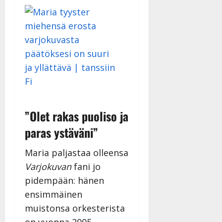
Päivitetty:
”Olet rakas puoliso ja
paras ystäväni”
Maria paljastaa olleensa
Varjokuvan
fani jo
pidempään: hänen
ensimmäinen
muistonsa orkesterista
on vuonna 2005