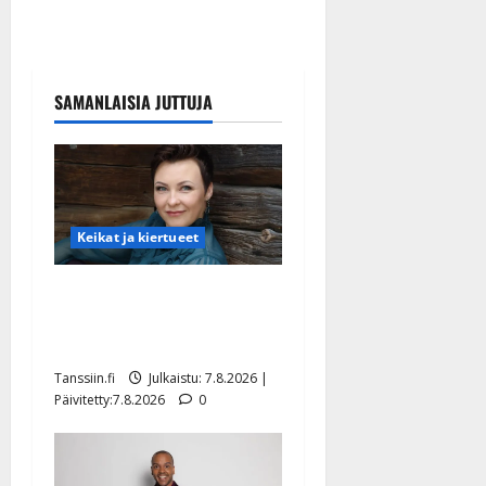
SAMANLAISIA JUTTUJA
Keikat ja kiertueet
Maikilta pysäyttävä
ulostulo: ”Elämä toi eteeni
sellaisen yllätyksen…”
Tanssiin.fi
Julkaistu: 7.8.2026 |
Päivitetty:7.8.2026
0