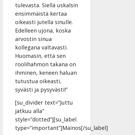
n
tulevasta. Siellä uskalsin
n
ensimmäistä kertaa
y
oikeasti jutella sinulle.
l
Edelleen ujona, koska
l
e
arvostin sinua
i
kollegana valtavasti.
s
Huomasin, että sen
o
roolihahmon takana on
k
i
ihminen, keneen haluan
i
tutustua oikeasti,
t
syvästi ja pysyvästi!”
o
s
[su_divider text=”Juttu
Tanssiin.fi
jatkuu alla”
Julkaistu:
style=”dotted”][su_label
27.4.2025
type=”important”]Mainos[/su_label]
|