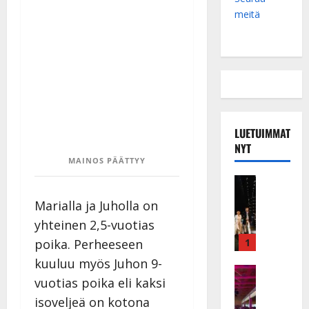
meitä
LUETUIMMAT
NYT
MAINOS PÄÄTTYY
Musiikkiv
H
Marialla ja Juholla on
u
yhteinen 2,5-vuotias
i
k
1
poika. Perheeseen
e
kuuluu myös Juhon 9-
a
Keikat ja 
vuotias poika eli kaksi
I
t
k
h
isoveljeä on kotona