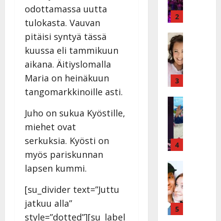
ä
y
odottamassa uutta
v
v
2
tulokasta. Vauvan
ä
ä
pitäisi syntyä tässä
s
Tanssitäh
s
H
a
t
kuussa eli tammikuun
e
i
i
aikana. Äitiyslomalla
i
r
t
Maria on heinäkuun
d
a
3
!
i
u
tangomarkkinoille asti.
T
P
Tanssitäh
s
o
T
a
Juho on sukua Kyöstille,
k
m
ä
k
o
m
miehet ovat
m
a
h
i
serkuksia. Kyösti on
ä
r
4
t
s
myös pariskunnan
I
i
a
a
l
Haastatte
s
u
lapsen kummi.
a
H
e
e
s
t
u
V
n
:
[su_divider text=”Juttu
t
i
a
j
s
e
jatkuu alla”
k
i
5
a
o
l
style=”dotted”][su_label
e
n
M