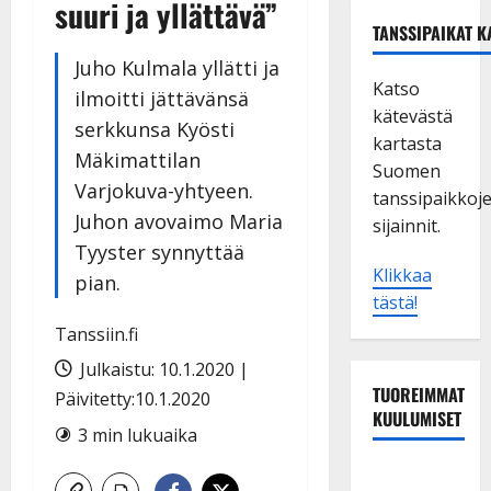
suuri ja yllättävä”
TANSSIPAIKAT K
Juho Kulmala yllätti ja
Katso
ilmoitti jättävänsä
kätevästä
serkkunsa Kyösti
kartasta
Mäkimattilan
Suomen
Varjokuva-yhtyeen.
tanssipaikkoj
Juhon avovaimo Maria
sijainnit.
Tyyster synnyttää
Klikkaa
pian.
tästä!
Tanssiin.fi
Julkaistu: 10.1.2020 |
TUOREIMMAT
Päivitetty:10.1.2020
KUULUMISET
3 min lukuaika
Maikilta