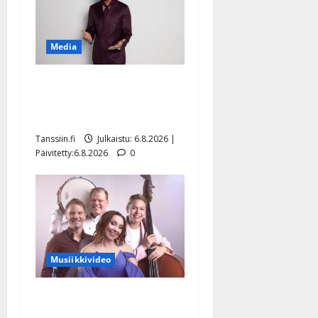
Media
Tanssii tähtien kanssa -
julkkikset julki: Anna
Hanski liitää tv-parketilla
Tanssiin.fi
Julkaistu: 6.8.2026 |
Päivitetty:6.8.2026
0
Musiikkivideo
Sopiiko Edith Piaf
tanssilavalle? Pirttijoki