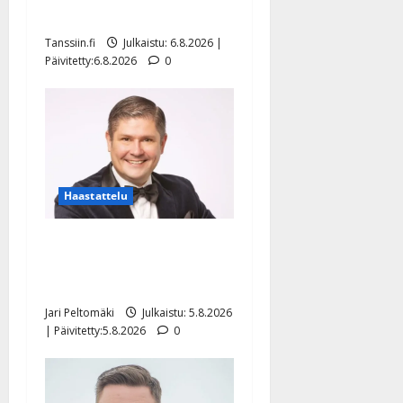
näyttää mallia – video
Tanssiin.fi
Julkaistu: 6.8.2026 |
Päivitetty:6.8.2026
0
Haastattelu
Leif Lindeman levytti:
”Kuvaa osuvasti uraani
pikkupojasta näihin päiviin”
Jari Peltomäki
Julkaistu: 5.8.2026
| Päivitetty:5.8.2026
0