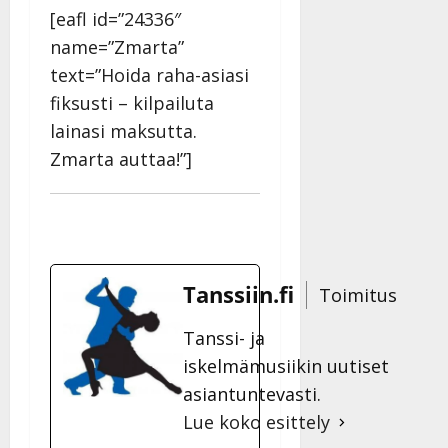
[eafl id=”24336″
name=”Zmarta”
text=”Hoida raha-asiasi
fiksusti – kilpailuta
lainasi maksutta.
Zmarta auttaa!”]
Tanssiin.fi
Toimitus
Tanssi- ja
iskelmämusiikin uutiset
asiantuntevasti.
Lue koko esittely