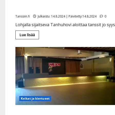
ovensa
Tanssiin.fi
Julkaistu: 14.8.2024 | Päivitetty:14.8.2024
0
Lohjalla sijaitseva Tanhuhovi aloittaa tanssit jo sy
Lue
Lue lisää
lisää
aiheesta
Legendaarinen
tanssipaikka
Tanhuhovi
avaa
uudelleen
ovensa
Keikat ja kiertueet
Uudenmaan tanssit jäähylle kolmeksi viikoksi – uusi