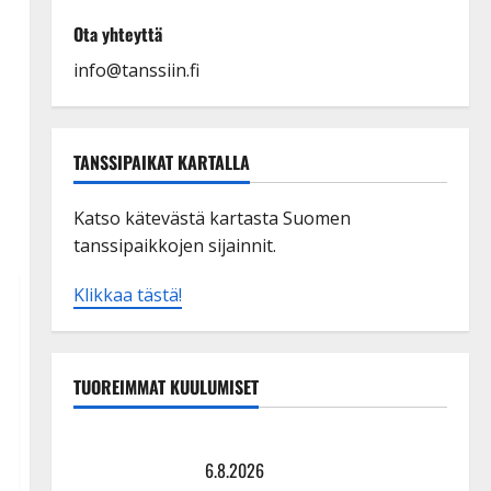
Ota yhteyttä
info@tanssiin.fi
TANSSIPAIKAT KARTALLA
Katso kätevästä kartasta Suomen
tanssipaikkojen sijainnit.
Klikkaa tästä!
TUOREIMMAT KUULUMISET
Tanssii tähtien kanssa -julkkikset julki: Anna Hanski
liitää tv-parketilla
6.8.2026