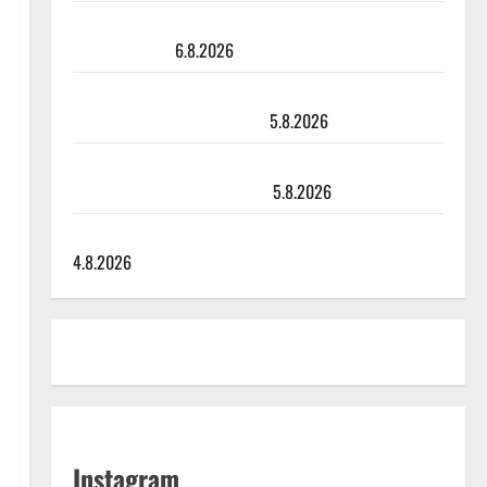
Sopiiko Edith Piaf tanssilavalle? Pirttijoki näyttää
mallia – video
6.8.2026
Leif Lindeman levytti: ”Kuvaa osuvasti uraani
pikkupojasta näihin päiviin”
5.8.2026
Jukka Hallikainen, 50, liikuttuu lapsenlapsistaan –
uusi laulu koskettaa syvältä
5.8.2026
Saija Tuupanen ei toivu – lääkäri: ”Vaakatasoon”
4.8.2026
Instagram