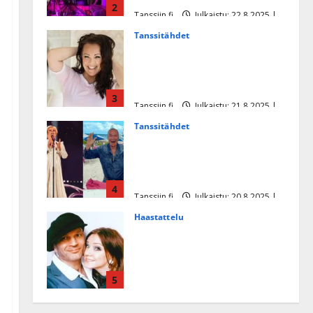
2
Tanssiin.fi
Julkaistu: 22.8.2025 |
Päivitetty:22.8.2025
Tanssitähdet
Heidi Pakarisen ja Mika
Pohjosen tytär kilpailee
missikisoissa
3
Tanssiin.fi
Julkaistu: 21.8.2025 |
Päivitetty:22.8.2025
Tanssitähdet
Tämä Ile Vainion runo Katri
Helenasta paisui hitiksi: ”Voi
tule Katri…”
4
Tanssiin.fi
Julkaistu: 20.8.2025 |
Päivitetty:22.8.2025
Haastattelu
Huikea rakkaustarina!
Dimitri Keiski ja Katja
juhlivat pian tinahäitään –
5
Dannylle iso kiitos
Tanssiin.fi
Julkaistu: 27.4.2025 |