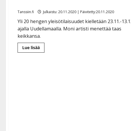
rajoitus sulkee Ruusulinnan ja Tanhuhovin
Tanssiin.fi
Julkaistu: 20.11.2020 | Päivitetty:20.11.2020
Yli 20 hengen yleisötilaisuudet kielletään 23.11.-13.1
ajalla Uudellamaalla. Moni artisti menettää taas
keikkansa.
Lue
Lue lisää
lisää
aiheesta
Uudenmaan
tanssit
jäähylle
kolmeksi
viikoksi
–
uusi
rajoitus
sulkee
Ruusulinnan
ja
Tanhuhovin