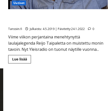
Uutiset
Katso Reijo Taipaleen harvinainen keikkadokumentti:
”Minusta pidetään vielä”
Tanssiin.fi
Julkaistu: 4.5.2019 | Päivitetty:24.1.2022
0
Viime viikon perjantaina menehtynyttä
laulajalegenda Reijo Taipaletta on muistettu monin
tavoin. Nyt Yleisradio on tuonut näytille vuonna...
Lue
Lue lisää
lisää
aiheesta
Katso
Reijo
Taipaleen
harvinainen
keikkadokumentti:
”Minusta
pidetään
vielä”