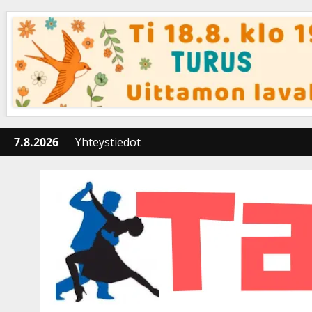
Skip
to
content
7.8.2026
Yhteystiedot