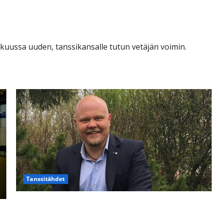
yskuussa uuden, tanssikansalle tutun vetäjän voimin.
Tanssitähdet
Johannes Vatjus kyyditsi vanhuksen kotiin keikan
jälkeen: ”Kun autat toista, saat itsekin”