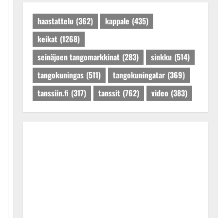
Päivitetty:27.4.2025
haastattelu
(362)
kappale
(435)
keikat
(1268)
seinäjoen tangomarkkinat
(283)
sinkku
(514)
tangokuningas
(511)
tangokuningatar
(369)
tanssiin.fi
(317)
tanssit
(762)
video
(383)