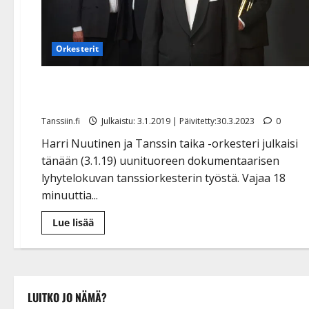
Orkesterit
Dokumentti näyttää tanssiorkesterin arjen: Harri
Nuutinen ja Tanssin taika elokuvatähtinä Tanhuhovis
Tanssiin.fi
Julkaistu: 3.1.2019 | Päivitetty:30.3.2023
0
Harri Nuutinen ja Tanssin taika -orkesteri julkaisi
tänään (3.1.19) uunituoreen dokumentaarisen
lyhytelokuvan tanssiorkesterin työstä. Vajaa 18
minuuttia...
Lue
Lue lisää
lisää
aiheesta
Dokumentti
näyttää
tanssiorkesterin
arjen:
Harri
LUITKO JO NÄMÄ?
Nuutinen
ja