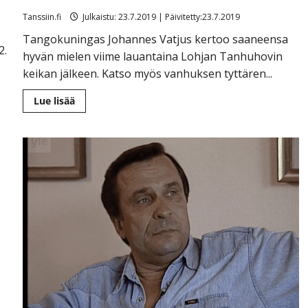
Tanssiin.fi
Julkaistu: 23.7.2019 | Päivitetty:23.7.2019
Tangokuningas Johannes Vatjus kertoo saaneensa
2.
hyvän mielen viime lauantaina Lohjan Tanhuhovin
keikan jälkeen. Katso myös vanhuksen tyttären...
Lue
Lue lisää
lisää
aiheesta
Johannes
Vatjus
kyyditsi
vanhuksen
kotiin
keikan
jälkeen:
”Kun
autat
toista,
saat
itsekin”