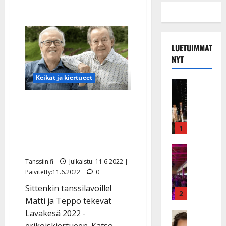
LUETUIMMAT
NYT
Keikat ja kiertueet
Musiikkiv
H
Mahtavaa: Matti ja Teppo
u
i
nousevat myös
k
1
tanssilavoille – Lavakesä-
e
kiertue tulee
a
Keikat ja 
I
t
Tanssiin.fi
Julkaistu: 11.6.2022 |
k
h
Päivitetty:11.6.2022
0
ä
y
Sittenkin tanssilavoille!
v
v
2
Matti ja Teppo tekevät
ä
ä
Lavakesä 2022 -
s
Tanssitäh
s
H
a
erikoiskiertueen. Katso