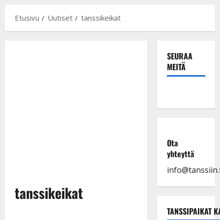
Etusivu
Uutiset
tanssikeikat
SEURAA
MEITÄ
Ota
yhteyttä
info@tanssiin.f
tanssikeikat
TANSSIPAIKAT K