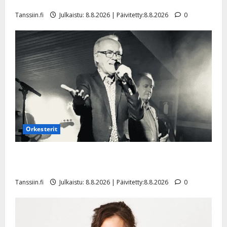
Tangokuningatar Raija Mäntyniemi: matka tyssäsi
l
e
Tanssiin.fi
Julkaistu: 8.8.2026 | Päivitetty:8.8.2026
0
i
s
o
k
i
i
t
o
s
Tanssiin.fi
Orkesterit
Julkaistu:
Matti Ruohonen viettää taas synttäreitään täydessä
27.4.2025
hiljaisuudessa – tämä on tilanne nyt
|
Päivitetty:
Tanssiin.fi
Julkaistu: 8.8.2026 | Päivitetty:8.8.2026
0