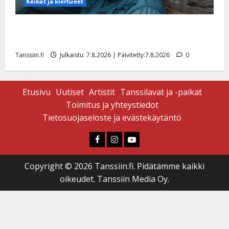
Keikat ja kiertueet
Maikilta pysäyttävä ulostulo: ”Elämä toi eteeni
sellaisen yllätyksen…”
Tanssiin.fi
Julkaistu: 7.8.2026 | Päivitetty:7.8.2026
0
Etusivu
Uutiset
Artistit
Tanssilavat ja -paikat
Toimitus ja yhteystiedot
Tietosuojaseloste ja evästekäytäntö
Faceboook
Instagram
Youtube
Copyright © 2026 Tanssiin.fi. Pidätämme kaikki
oikeudet. Tanssiin Media Oy.