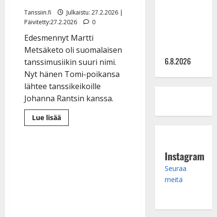
julkkikset
julki: Anna
Tanssiin.fi
Julkaistu: 27.2.2026 |
Päivitetty:27.2.2026
0
Hanski
liitää tv-
Edesmennyt Martti
parketilla
Metsäketo oli suomalaisen
6.8.2026
tanssimusiikin suuri nimi.
Nyt hänen Tomi-poikansa
lähtee tanssikeikoille
Johanna Rantsin kanssa.
Lue
Lue lisää
lisää
aiheesta
Tomi
Metsäketo
seuraa
Instagram
Martti-
isänsä
Seuraa
jalanjälkiä
tanssilavoille
meitä