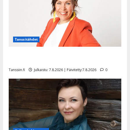
Tanssitähdet
TTK-tähti Anna Hanski rakastaa tanssia – suru
tyttären syövästä painaa
Tanssiin.fi
Julkaistu: 7.8.2026 | Päivitetty:7.8.2026
0