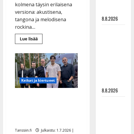
matka
kolmena täysin erilaisena
tyssäsi
versiona: akustisena,
8.8.2026
tangona ja melodisena
rockina....
Matti
Ruohonen
Lue
Lue lisää
lisää
viettää taas
aiheesta
Tangoprinssi
synttäreitään
Ilari
Hämäläinen
täydessä
yllättää:
hiljaisuudessa
tähtää
tanssilavoille
– tämä on
–
tanssilevykin
Keikat ja kiertueet
tilanne nyt
tulollaan
8.8.2026
Tanssikansan toiveet
TTK-tähti
todeksi: Topias-poika
Anna
lähtee Jarkko Yli-Sikkilän
Hanski
lavakeikoille
rakastaa
Tanssiin.fi
Julkaistu: 1.7.2026 |
tanssia –