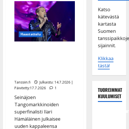
Katso
kätevästä
kartasta
Suomen
Haastattelu
tanssipaikkoj
sijainnit.
Tangoprinssi Ilari
Hämäläinen yllättää:
Klikkaa
tähtää tanssilavoille –
tästä!
tanssilevykin tulollaan
Tanssiin.fi
Julkaistu: 14.7.2026 |
Päivitetty:17.7.2026
1
TUOREIMMAT
KUULUMISET
Seinäjoen
Tangomarkkinoiden
Tangokuningatar
superfinalisti Ilari
Raija
Hämäläinen julkaisee
Mäntyniemi:
uuden kappaleensa