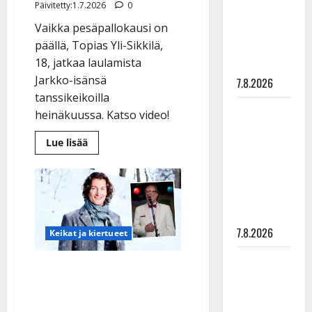
Päivitetty:1.7.2026
0
suru
Vaikka pesäpallokausi on
tyttären
päällä, Topias Yli-Sikkilä,
syövästä
18, jatkaa laulamista
painaa
Jarkko-isänsä
7.8.2026
tanssikeikoilla
Maikilta
heinäkuussa. Katso video!
pysäyttävä
Lue
Lue lisää
ulostulo:
lisää
”Elämä toi
aiheesta
Tanssikansan
eteeni
toiveet
todeksi:
sellaisen
Topias-
poika
yllätyksen…”
lähtee
Jarkko
7.8.2026
Keikat ja kiertueet
Yli-
Sikkilän
Tanssii
lavakeikoille
Tomi Metsäketo seuraa
tähtien
Martti-isänsä jalanjälkiä
kanssa -
tanssilavoille