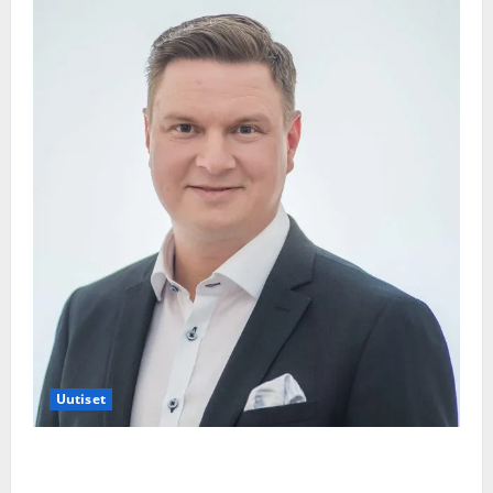
Uutiset
Jukka Hallikainen, 50, liikuttuu lapsenlapsistaan –
uusi laulu koskettaa syvältä