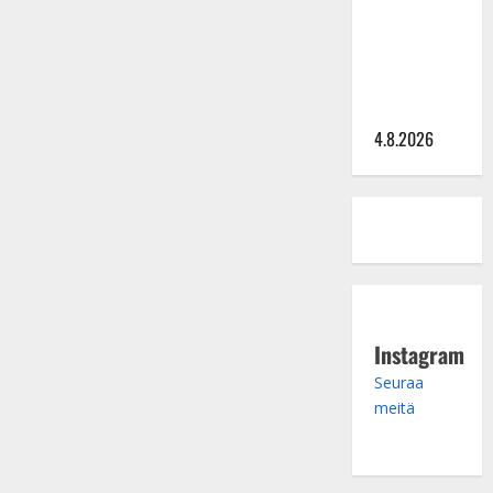
Saija
Tuupanen ei
toivu –
lääkäri:
”Vaakatasoon”
4.8.2026
Instagram
Seuraa
meitä