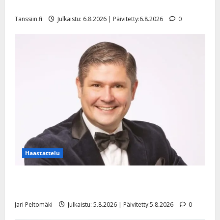
l
mallia – video
e
Tanssiin.fi
Julkaistu: 6.8.2026 | Päivitetty:6.8.2026
0
i
s
o
k
i
i
t
o
s
Tanssiin.fi
Julkaistu:
27.4.2025
Haastattelu
|
Päivitetty:
Leif Lindeman levytti: ”Kuvaa osuvasti uraani
pikkupojasta näihin päiviin”
Jari Peltomäki
Julkaistu: 5.8.2026 | Päivitetty:5.8.2026
0