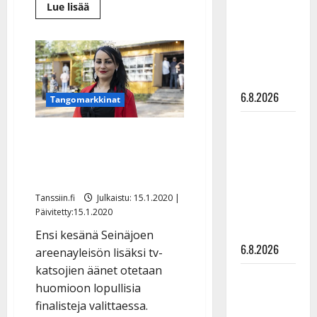
Lue
julkkikset
Lue lisää
lisää
julki: Anna
aiheesta
Kaiho
Hanski
teki
Paula
liitää tv-
Koivuniemen
klassikosta
parketilla
upean
6.8.2026
tangon
Tangomarkkinat
–
kuuntele
Sopiiko
Tangoilla iso muutos
Edith Piaf
äänestykseen – myös tv-
tanssilavalle?
katsojat mukaan
Pirttijoki
näyttää
Tanssiin.fi
Julkaistu: 15.1.2020 |
mallia –
Päivitetty:15.1.2020
video
Ensi kesänä Seinäjoen
6.8.2026
areenayleisön lisäksi tv-
katsojien äänet otetaan
Leif
huomioon lopullisia
Lindeman
finalisteja valittaessa.
levytti: