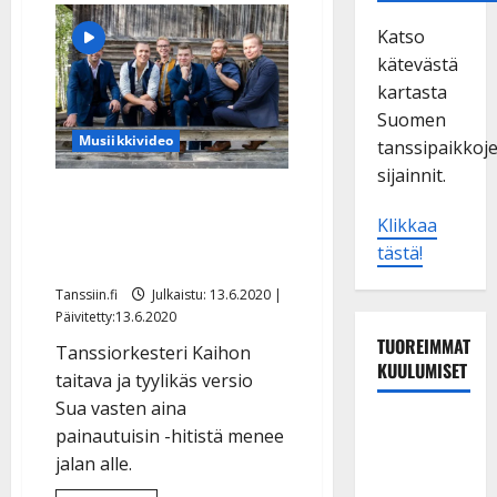
Katso
kätevästä
kartasta
Suomen
Musiikkivideo
tanssipaikkoj
sijainnit.
Kaiho teki Paula
Klikkaa
Koivuniemen klassikosta
tästä!
upean tangon – kuuntele
Tanssiin.fi
Julkaistu: 13.6.2020 |
Päivitetty:13.6.2020
TUOREIMMAT
Tanssiorkesteri Kaihon
KUULUMISET
taitava ja tyylikäs versio
Sua vasten aina
Tanssii
painautuisin -hitistä menee
tähtien
jalan alle.
kanssa -