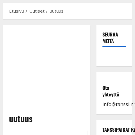
Etusivu
Uutiset
uutuus
SEURAA
MEITÄ
Ota
yhteyttä
info@tanssiin.f
uutuus
TANSSIPAIKAT K