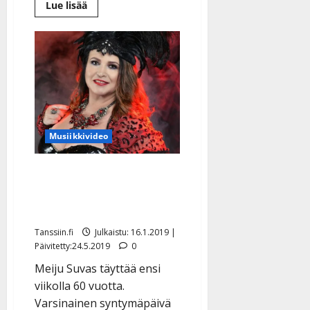
Lue
Lue lisää
lisää
aiheesta
Heikki
Koskelo
iloitsee
uudesta
sinkustaan:
”Haluan
värisyttää
ja
kutkuttaa”
–
kuuntele
Musiikkivideo
60 vuotta täyttävä Meiju
Suvas julkaisi menevän
uutuussinkun – kuuntele
Tanssiin.fi
Julkaistu: 16.1.2019 |
Päivitetty:24.5.2019
0
Meiju Suvas täyttää ensi
viikolla 60 vuotta.
Varsinainen syntymäpäivä