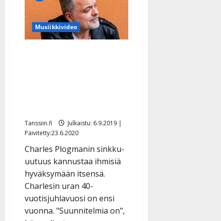
”Uusi
musiikki
otettu
kivasti
Musiikkivideo
vastaan”
–
kuuntele
pirteä
Charles Plogman
sinkku
valmistautuu
juhlavuoteen – uusi
sinkku on ”lohduttava ja
kannustava”
Tanssiin.fi
Julkaistu: 6.9.2019 |
Päivitetty:23.6.2020
Charles Plogmanin sinkku-
uutuus kannustaa ihmisiä
hyväksymään itsensä.
Charlesin uran 40-
vuotisjuhlavuosi on ensi
vuonna. "Suunnitelmia on",