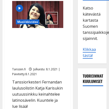
Katso
kätevästä
kartasta
Musiikkivideo
Suomen
tanssipaikkoj
Katja Karisukin uutuus
sijainnit.
kutsuu seinäruusutkin
parketille: ”Jättää
Klikkaa
lämpimän
tästä!
kokovartalokokemuksen”
Tanssiin.fi
Julkaistu: 8.1.2021 |
Päivitetty:8.1.2021
TUOREIMMAT
KUULUMISET
Tanssiorkesteri Fernandan
laulusolistin Katja Karisukin
Tanssii
uutuussinkku keinahtelee
tähtien
latinosävelin. Kuuntele ja
kanssa -
lue lisää!