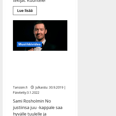
tekijät. Kuuntele!
Lue
Lue lisää
lisää
aiheesta
Maarit
Peltoniemi
julkaisi
modernin
ja
rohkean
tangon:
Musiikkivideo
”Pistää
vipinää
tanssijalkaan”
Jestas, mikä korvamato-
klassikko: Sami
Rosholmin uutuus on
oikea retro-bugg
Tanssiin.fi
Julkaistu: 30.9.2019 |
Päivitetty:3.1.2022
Sami Rosholmin No
justiinsa juu -kappale saa
hyvälle tuulelle ja