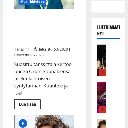
Musiikkivideo
Antti Ahopelto innostui
uutuussinkustaan: ”Vahva
LUETUIMMAT
melodia vakuutti
NYT
hetkessä”
Musiikkiv
Tanssiin.fi
Julkaistu: 5.6.2020 |
H
Päivitetty:5.6.2020
u
Suosittu tanssittaja kertoo
i
uuden Orion-kappaleensa
k
1
e
mielenkiintoisen
a
Keikat ja 
syntytarinan. Kuuntele ja
I
t
lue!
k
h
ä
y
Lue
Lue lisää
lisää
v
v
2
aiheesta
ä
ä
Antti
Ahopelto
s
Tanssitäh
s
innostui
H
a
uutuussinkustaan: