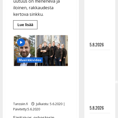
uutuus on menenevä ja
”Kuvaa
iloinen, rakkaudesta
osuvasti
kertova sinkku.
uraani
pikkupojasta
Lue
Lue lisää
lisää
näihin
aiheesta
Eija
päiviin”
Kantola
iloitsee:
5.8.2026
”Vihdoin
uusi,
oma
Jukka
kappale”
Musiikkivideo
Hallikainen,
–
kuuntele
50,
ja
ihastu
Kyösti sanoitti Sinitaivaan
liikuttuu
herkän uutuuden ja
lapsenlapsistaan
– uusi laulu
iloitsee kauniista
koskettaa
tulkinnasta – kuuntele
syvältä
Tanssiin.fi
Julkaistu: 5.6.2020 |
5.8.2026
Päivitetty:5.6.2020
Sinitaivas-orkesterin