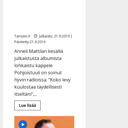
Anneli Mattila iloitsee:
”Uusi musiikki otettu
kivasti vastaan” –
kuuntele pirteä sinkku
Tanssiin.fi
Julkaistu: 21.9.2019 |
Päivitetty:21.9.2019
Anneli Mattilan kesällä
julkaistusta albumista
lohkaistu kappele
Pohjoistuuli on soinut
hyvin radioissa. "Koko levy
kuulostaa täydellisesti
itseltäni",...
Lue
Lue lisää
lisää
aiheesta
Anneli
Mattila
iloitsee: