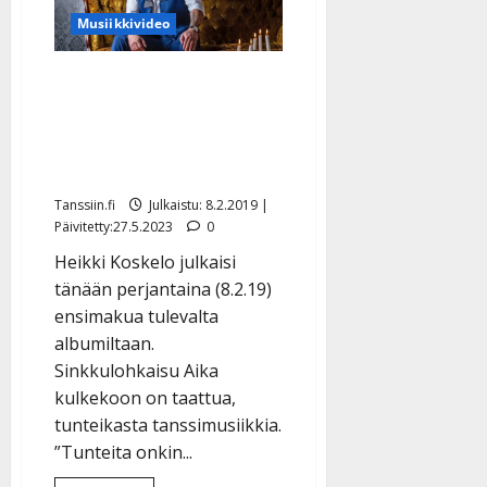
Markon
&
Musiikkivideo
Jukan
iloinen
vuosipäiväuutuus
Heikki Koskelo iloitsee
uudesta sinkustaan:
”Haluan värisyttää ja
kutkuttaa” – kuuntele
Tanssiin.fi
Julkaistu: 8.2.2019 |
Päivitetty:27.5.2023
0
Heikki Koskelo julkaisi
tänään perjantaina (8.2.19)
ensimakua tulevalta
albumiltaan.
Sinkkulohkaisu Aika
kulkekoon on taattua,
tunteikasta tanssimusiikkia.
”Tunteita onkin...