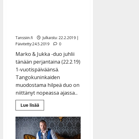
Nyt juodaan Samppanjaa
– kuuntele Markon &
Jukan iloinen
vuosipäiväuutuus
Tanssiin.fi
Julkaistu: 22.2.2019 |
Päivitetty:24.5.2019
0
Marko & Jukka -duo juhlii
tänään perjantaina (22.2.19)
1-vuotispäiväänsä.
Tangokuninkaiden
muodostama hilpeä duo on
niittänyt nopeassa ajassa...
Lue
Lue lisää
lisää
aiheesta
Nyt
juodaan
Samppanjaa
–
kuuntele