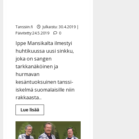
Ippe Mansikan uutuus vie
rantasaunan löylyihin –
kuuntele kesäinen sinkku
Tanssiin.fi
Julkaistu: 30.4.2019 |
Päivitetty:24.5.2019
0
Ippe Mansikalta ilmestyi
huhtikuussa uusi sinkku,
joka on sangen
tarkkanäköinen ja
hurmavan
kesäntuoksuinen tanssi-
iskelmä suomalaisille niin
rakkaasta...
Lue
Lue lisää
lisää
aiheesta
Ippe
Mansikan
uutuus
vie