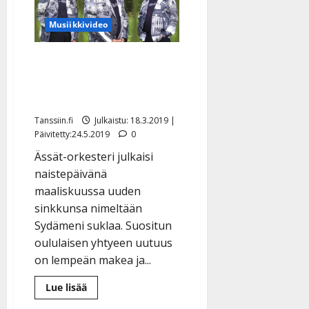
rantasaunan
löylyihin
–
Musiikkivideo
kuuntele
kesäinen
sinkku
Ässien uutuus on
suklaisen makea
tanssikappale – kuuntele
Tanssiin.fi
Julkaistu: 18.3.2019 |
Päivitetty:24.5.2019
0
Ässät-orkesteri julkaisi
naistepäivänä
maaliskuussa uuden
sinkkunsa nimeltään
Sydämeni suklaa. Suositun
oululaisen yhtyeen uutuus
on lempeän makea ja...
Lue
Lue lisää
lisää
aiheesta