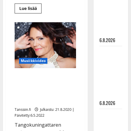
julkkikset
Lue
Lue lisää
julki: Anna
lisää
aiheesta
Hanski
Katja
Karisukin
liitää tv-
uutuus
parketilla
kutsuu
seinäruusutkin
6.8.2026
parketille:
”Jättää
lämpimän
Sopiiko
kokovartalokokemuksen”
Edith Piaf
Musiikkivideo
tanssilavalle?
Pirttijoki
Eija Kantola iloitsee:
näyttää
”Vihdoin uusi, oma
mallia –
kappale” – kuuntele ja
video
ihastu
6.8.2026
Tanssiin.fi
Julkaistu: 21.8.2020 |
Leif
Päivitetty:6.5.2022
Lindeman
Tangokuningattaren
levytti: