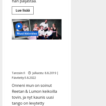
hän paljastaa.
Lue
Lue lisää
lisää
aiheesta
Charles
Plogman
valmistautuu
juhlavuoteen
–
Musiikkivideo
uusi
sinkku
on
Reetan ja Lumon
”lohduttava
ja
uutuussinkku on herkkä
kannustava”
tango: ”Herättää suuria
tunteita” – kuuntele
Tanssiin.fi
Julkaistu: 8.8.2019 |
Päivitetty:5.8.2022
Onneni mun on soinut
Reetan & Lumon keikoilla
tovin, ja nyt kaunis uusi
tango on levytetty