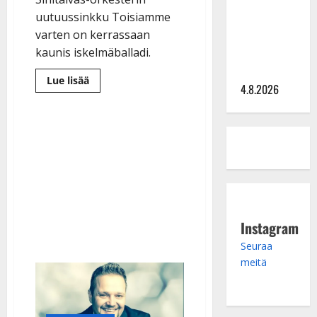
Saija
uutuussinkku Toisiamme
Tuupanen ei
varten on kerrassaan
toivu –
kaunis iskelmäballadi.
lääkäri:
”Vaakatasoon”
Lue
Lue lisää
4.8.2026
lisää
aiheesta
Kyösti
sanoitti
Sinitaivaan
herkän
uutuuden
ja
iloitsee
kauniista
tulkinnasta
–
kuuntele
Instagram
Seuraa
meitä