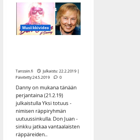
Ässien
uutuus
on
suklaisen
makea
tanssikappale
Musiikkivideo
–
kuuntele
Danny yllättää Matti
Nykäsen jalanjäljillä
uutuusrallissa – kuuntele
Tanssiin.fi
Julkaistu: 22.2.2019 |
Päivitetty:24.5.2019
0
Danny on mukana tänään
perjantaina (21.2.19)
julkaistulla Yksi totuus -
nimisen räppiryhmän
uutuussinkulla. Don Juan -
sinkku jatkaa vantaalaisten
räppäreiden...