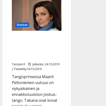
Joonas
l
Erkkilä
e
iloitsee
kasvaneesta
i
suosiosta
s
–
kuuntele
o
puhutteleva
Uutiset
k
uutuussinkku
i
Maarit Peltoniemi julkaisi
i
t
modernin ja rohkean
o
tangon: ”Pistää vipinää
s
tanssijalkaan”
Tanssiin.fi
Tanssiin.fi
Julkaistu: 24.10.2019
| Päivitetty:24.10.2019
Julkaistu:
27.4.2025
Tangoprinsessa Maarit
|
Peltoniemen uutuus on
Päivitetty:
nykyaikainen ja
ennakkoluuloton Joskus-
tango. Takana ovat kovat