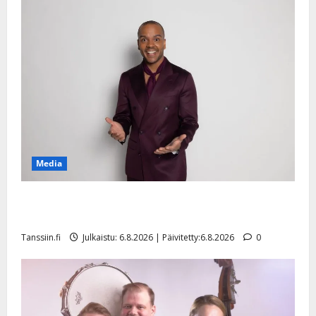
Media
Tanssii tähtien kanssa -julkkikset julki: Anna Hanski
liitää tv-parketilla
Tanssiin.fi
Julkaistu: 6.8.2026 | Päivitetty:6.8.2026
0