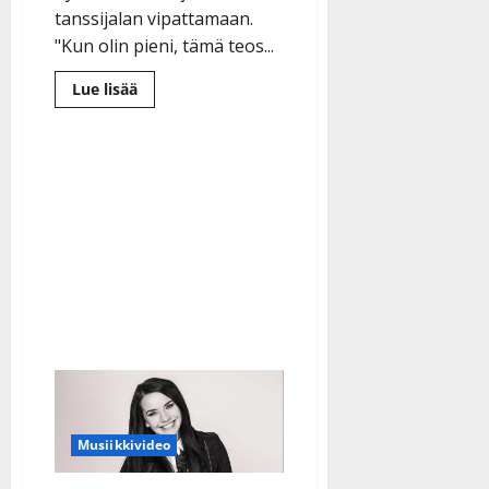
tanssijalan vipattamaan.
"Kun olin pieni, tämä teos...
Lue
Lue lisää
lisää
aiheesta
Jestas,
mikä
korvamato-
klassikko:
Sami
Rosholmin
uutuus
on
oikea
retro-
bugg
Musiikkivideo