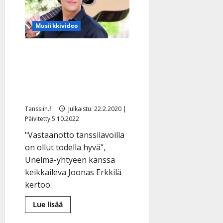
a
t
Päivitetty:
e
n
r
o
Musiikkivideo
t
i
k
i
…
o
n
Joonas Erkkilä iloitsee
”
o
a
kasvaneesta suosiosta –
s
Tanssiin.fi
h
t
kuuntele puhutteleva
ä
Julkaistu:
e
uutuussinkku
i
20.8.2025
Tanssiin.fi
t
|
Tanssiin.fi
Julkaistu: 22.2.2020 |
Päivitetty:
ä
Päivitetty:5.10.2022
Julkaistu:
ä
17.8.2025
"Vastaanotto tanssilavoilla
n
|
on ollut todella hyvä",
–
Päivitetty:
Unelma-yhtyeen kanssa
D
a
keikkaileva Joonas Erkkilä
n
kertoo.
n
y
Lue
Lue lisää
lisää
l
aiheesta