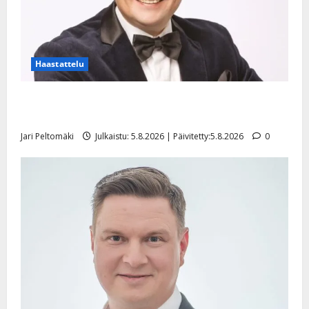
Haastattelu
Leif Lindeman levytti: ”Kuvaa osuvasti uraani
pikkupojasta näihin päiviin”
Jari Peltomäki
Julkaistu: 5.8.2026 | Päivitetty:5.8.2026
0