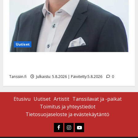
Uutiset
Jukka Hallikainen, 50, liikuttuu lapsenlapsistaan –
uusi laulu koskettaa syvältä
Tanssiin.fi
Julkaistu: 5.8.2026 | Päivitetty:5.8.2026
0
Etusivu
Uutiset
Artistit
Tanssilavat ja -paikat
Toimitus ja yhteystiedot
Tietosuojaseloste ja evästekäytäntö
Faceboook
Instagram
Youtube