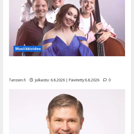
Musiikkivideo
Sopiiko Edith Piaf tanssilavalle? Pirttijoki näyttää
mallia – video
Tanssiin.fi
Julkaistu: 6.8.2026 | Päivitetty:6.8.2026
0