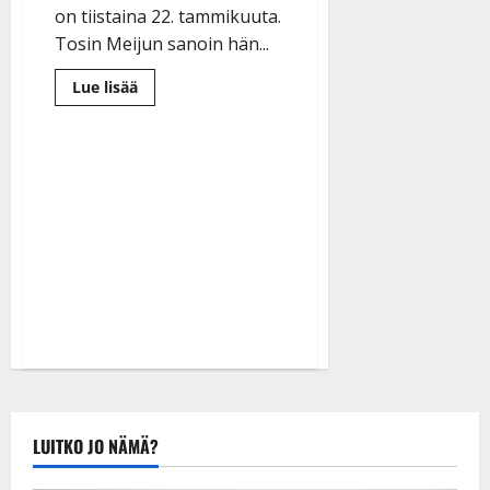
on tiistaina 22. tammikuuta.
Tosin Meijun sanoin hän...
Lue
Lue lisää
lisää
aiheesta
60
vuotta
täyttävä
Meiju
Suvas
julkaisi
menevän
uutuussinkun
–
kuuntele
LUITKO JO NÄMÄ?