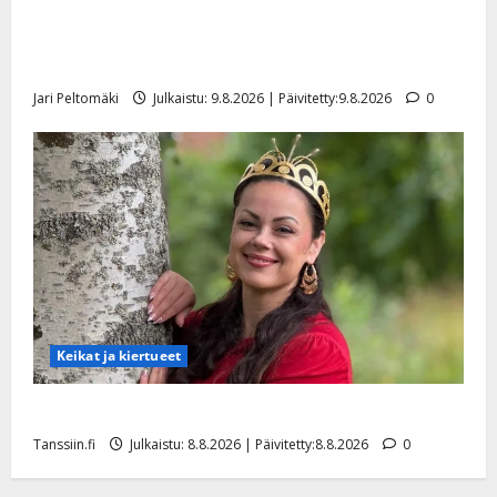
Esko Rahkonen olisi täyttänyt 90 vuotta – Arto
Rahkonen kävi haudalla ja kertoo iskelmälegendan
viimeisistä vuosista
Jari Peltomäki
Julkaistu: 9.8.2026 | Päivitetty:9.8.2026
0
Keikat ja kiertueet
Tangokuningatar Raija Mäntyniemi: matka tyssäsi
Tanssiin.fi
Julkaistu: 8.8.2026 | Päivitetty:8.8.2026
0