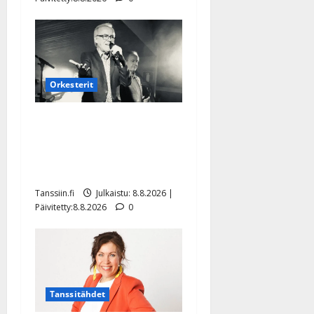
Orkesterit
Matti Ruohonen viettää taas
synttäreitään täydessä
hiljaisuudessa – tämä on
tilanne nyt
Tanssiin.fi
Julkaistu: 8.8.2026 |
Päivitetty:8.8.2026
0
Tanssitähdet