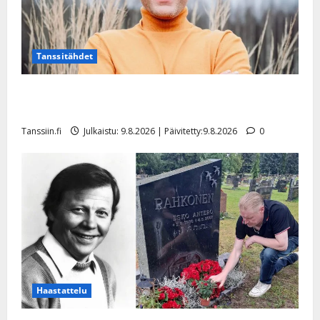
Tanssitähdet
Tangokuningas Aki Samuli meni naimisiin – hääkuva
julki
Tanssiin.fi
Julkaistu: 9.8.2026 | Päivitetty:9.8.2026
0
Haastattelu