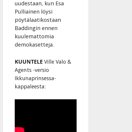
Päivitetty:
uudestaan, kun Esa
D
Pulliainen löysi
a
n
pöytälaatikostaan
n
Baddingin ennen
y
kuulemattomia
l
demokasetteja.
l
e
i
KUUNTELE
Ville Valo &
s
Agents -versio
o
k
Ikkunaprinsessa-
i
kappaleesta:
i
t
o
s
Tanssiin.fi
Julkaistu: