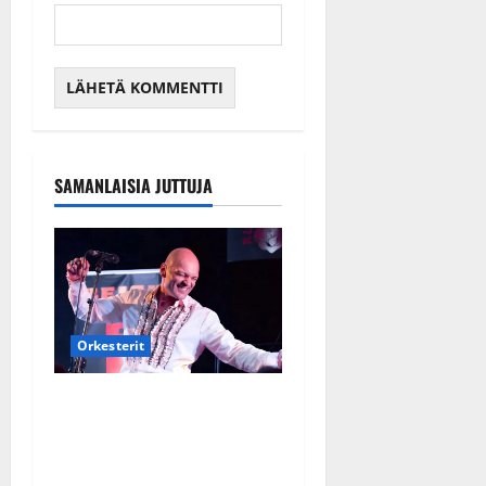
SAMANLAISIA JUTTUJA
Orkesterit
Dimitri Keiski laihtui –
vastaa nyt fanien huoleen
jaksamisestaan: ”Mikään ei
ole ikuista”