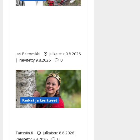
Esko Rahkonen olisi
täyttänyt 90 vuotta – Arto
Rahkonen kävi haudalla ja
kertoo iskelmälegendan
viimeisistä vuosista
Jari Peltomäki
Julkaistu: 9.8.2026
| Päivitetty:9.8.2026
0
Keikat ja kiertueet
Tangokuningatar Raija
Mäntyniemi: matka tyssäsi
Tanssiin.fi
Julkaistu: 8.8.2026 |
Päivitetty:8.8.2026
0