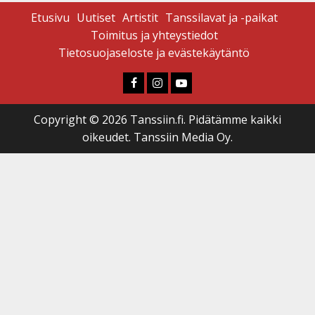
Etusivu
Uutiset
Artistit
Tanssilavat ja -paikat
Toimitus ja yhteystiedot
Tietosuojaseloste ja evästekäytäntö
Faceboook
Instagram
Youtube
Copyright © 2026 Tanssiin.fi. Pidätämme kaikki
oikeudet. Tanssiin Media Oy.