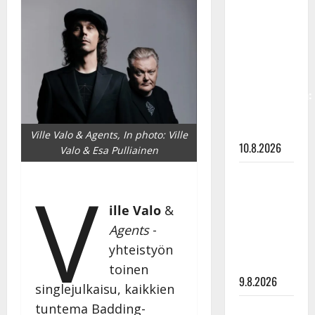
Keiski
laihtui –
vastaa nyt
fanien
huoleen
jaksamisestaan:
”Mikään ei
ole ikuista”
Ville Valo & Agents, In photo: Ville
10.8.2026
Valo & Esa Pulliainen
Tangokuningas
V
Aki Samuli
ille
Valo
&
meni
naimisiin –
Agents
-
hääkuva
yhteistyön
julki
toinen
9.8.2026
singlejulkaisu, kaikkien
tuntema Badding-
Esko