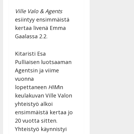
l
i
s
a
Tanssiin.fi
i
t
ä
Ville Valo & Agents
-
v
u
Julkaistu:
j
esiintyy ensimmäistä
Tanssiin.fi
a
l
21.8.2025
a
kertaa livenä Emma
t
e
|
v
Julkaistu:
p
Päivitetty:
K
Gaalassa 2.2.
22.8.2025
i
i
a
|
d
a
t
Päivitetty:
e
Kitaristi Esa
n
r
o
t
Pulliaisen luotsaaman
i
k
i
…
Agentsin ja viime
o
n
”
o
vuonna
a
s
Tanssiin.fi
lopettaneen
HIM
in
h
t
ä
keulakuvan Ville Valon
Julkaistu:
e
i
20.8.2025
yhteistyö alkoi
Tanssiin.fi
t
|
ensimmäistä kertaa jo
Päivitetty:
ä
Julkaistu:
20 vuotta sitten.
ä
17.8.2025
n
Yhteistyö käynnistyi
|
–