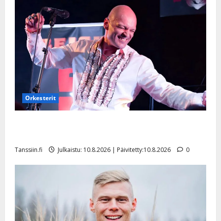
Orkesterit
Dimitri Keiski laihtui – vastaa nyt fanien huoleen
jaksamisestaan: ”Mikään ei ole ikuista”
Tanssiin.fi
Julkaistu: 10.8.2026 | Päivitetty:10.8.2026
0