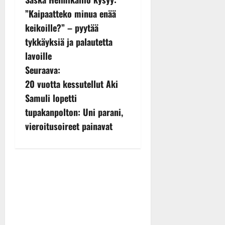
o
”Kaipaatteko minua enää
s
keikoille?” – pyytää
tykkäyksiä ja palautetta
t
lavoille
n
Seuraava:
20 vuotta kessutellut Aki
a
Samuli lopetti
v
tupakanpolton: Uni parani,
vieroitusoireet painavat
i
g
a
t
i