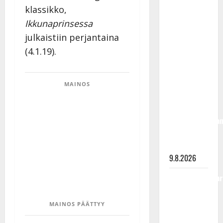
Rahkonen
klassikko,
olisi
Ikkunaprinsessa
täyttänyt
julkaistiin perjantaina
90 vuotta –
(4.1.19).
Arto
Rahkonen
kävi
MAINOS
haudalla ja
kertoo
iskelmälegenda
viimeisistä
vuosista
9.8.2026
Tangokuningatar
Raija
Mäntyniemi:
MAINOS PÄÄTTYY
matka