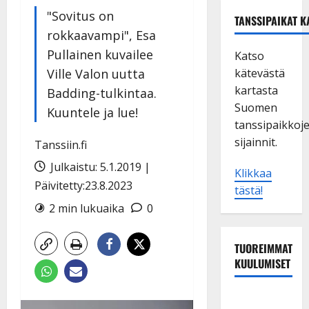
"Sovitus on
TANSSIPAIKAT K
rokkaavampi", Esa
Pullainen kuvailee
Katso
Ville Valon uutta
kätevästä
kartasta
Badding-tulkintaa.
Suomen
Kuuntele ja lue!
tanssipaikkoj
sijainnit.
Tanssiin.fi
Julkaistu: 5.1.2019 |
Klikkaa
Päivitetty:23.8.2023
tästä!
2 min lukuaika
0
TUOREIMMAT
KUULUMISET
Dimitri