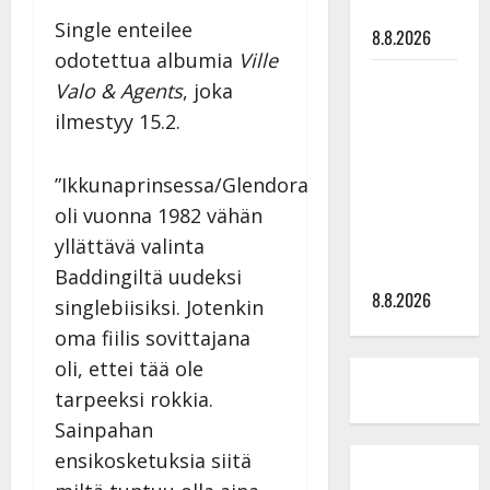
tyssäsi
Single enteilee
8.8.2026
odotettua albumia
Ville
Matti
Valo & Agents
, joka
Ruohonen
ilmestyy 15.2.
viettää taas
synttäreitään
”Ikkunaprinsessa/Glendora
täydessä
oli vuonna 1982 vähän
hiljaisuudessa
– tämä on
yllättävä valinta
tilanne nyt
Baddingiltä uudeksi
8.8.2026
singlebiisiksi. Jotenkin
oma fiilis sovittajana
oli, ettei tää ole
tarpeeksi rokkia.
Sainpahan
ensikosketuksia siitä