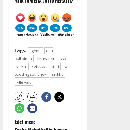
MITÄ TUNTEITA JUTTU HERÄTTI?
0%
0%
0%
0%
0%
Ihana
Hauska
Vau
Surullinen
Vihainen
Tags:
agents
esa
pulliainen
ikkunaprinsessa
keikat
keikkakalenteri
rauli
badding somerjoki
sinkku
ville valo
P
Edellinen:
Saska Helmikallio kysyy: