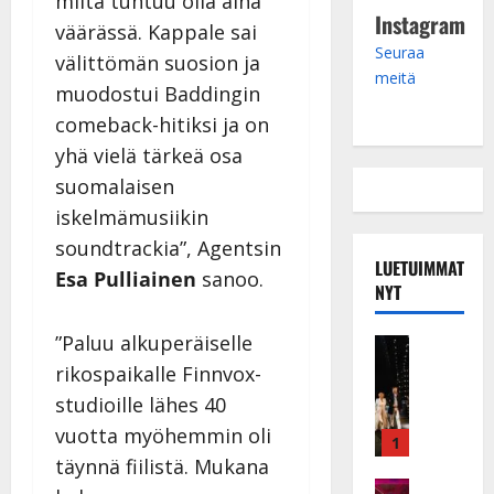
miltä tuntuu olla aina
Instagram
väärässä. Kappale sai
Seuraa
välittömän suosion ja
meitä
muodostui Baddingin
comeback-hitiksi ja on
yhä vielä tärkeä osa
suomalaisen
iskelmämusiikin
soundtrackia”, Agentsin
LUETUIMMAT
Esa
Pulliainen
sanoo.
NYT
”Paluu alkuperäiselle
Musiikkiv
H
rikospaikalle Finnvox-
u
studioille lähes 40
i
vuotta myöhemmin oli
k
1
e
täynnä fiilistä. Mukana
a
Keikat ja 