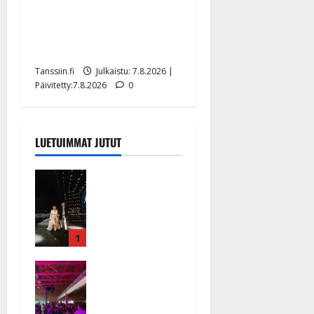
TTK-tähti Anna Hanski
rakastaa tanssia – suru
tyttären syövästä painaa
Tanssiin.fi
Julkaistu: 7.8.2026 |
Päivitetty:7.8.2026
0
LUETUIMMAT JUTUT
Huikeat
hyvästit!
Tommi
saatteli
Katri
1
Helenan
Ikävä
lavalta
sairauskohta
viimeisen
us: soittaja
kerran –