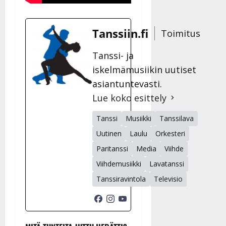
27.4.2025
|
Päivitetty:
Tanssiin.fi
Toimitus
Tanssi- ja
iskelmämusiikin uutiset
asiantuntevasti.
Lue koko esittely
Tanssi
Musiikki
Tanssilava
Uutinen
Laulu
Orkesteri
Paritanssi
Media
Viihde
Viihdemusiikki
Lavatanssi
Tanssiravintola
Televisio