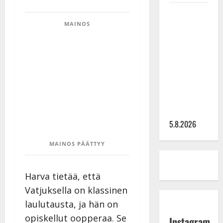
Leif
Lindeman
MAINOS
levytti:
”Kuvaa
osuvasti
uraani
pikkupojasta
näihin
päiviin”
5.8.2026
MAINOS PÄÄTTYY
Harva tietää, että
Vatjuksella on klassinen
laulutausta, ja hän on
opiskellut oopperaa. Se
Instagram