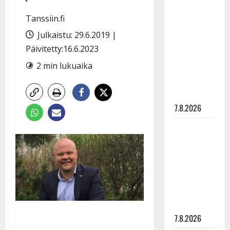
Anna
Hanski
Tanssiin.fi
rakastaa
Julkaistu: 29.6.2019 |
tanssia –
Päivitetty:16.6.2023
suru
2 min lukuaika
tyttären
syövästä
painaa
7.8.2026
Maikilta
pysäyttävä
ulostulo:
”Elämä toi
eteeni
sellaisen
yllätyksen…”
7.8.2026