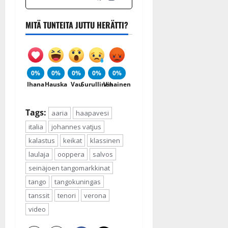
MITÄ TUNTEITA JUTTU HERÄTTI?
0%
0%
0%
0%
0%
Ihana
Hauska
Vau
Surullinen
Vihainen
Tags:
aaria
haapavesi
italia
johannes vatjus
kalastus
keikat
klassinen
laulaja
ooppera
salvos
seinäjoen tangomarkkinat
tango
tangokuningas
tanssit
tenori
verona
video