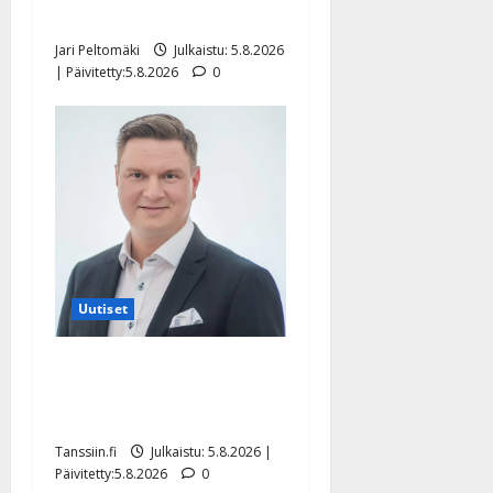
pikkupojasta näihin päiviin”
Jari Peltomäki
Julkaistu: 5.8.2026
| Päivitetty:5.8.2026
0
Uutiset
Jukka Hallikainen, 50,
liikuttuu lapsenlapsistaan –
uusi laulu koskettaa syvältä
Tanssiin.fi
Julkaistu: 5.8.2026 |
Päivitetty:5.8.2026
0