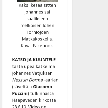
Kaksi kesää sitten
Johannes sai
saalikseen
melkoisen lohen
Torniojoen
Matkakoskella.
Kuva: Facebook.
KATSO JA KUUNTELE
tästä upea katkelma
Johannes Vatjuksen
Nessun Dorma
-aarian
(säveltäjä
Giacomo
Puccini
) tulkinnasta
Haapaveden kirkosta
28.6.19. Video on