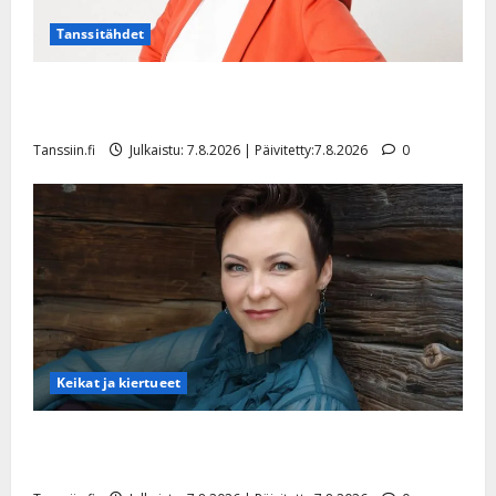
Tanssitähdet
TTK-tähti Anna Hanski rakastaa tanssia – suru
tyttären syövästä painaa
Tanssiin.fi
Julkaistu: 7.8.2026 | Päivitetty:7.8.2026
0
Keikat ja kiertueet
Maikilta pysäyttävä ulostulo: ”Elämä toi eteeni
sellaisen yllätyksen…”