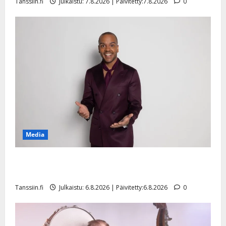
Tanssiin.fi
Julkaistu: 7.8.2026 | Päivitetty:7.8.2026
0
Media
Tanssii tähtien kanssa -julkkikset julki: Anna Hanski
liitää tv-parketilla
Tanssiin.fi
Julkaistu: 6.8.2026 | Päivitetty:6.8.2026
0