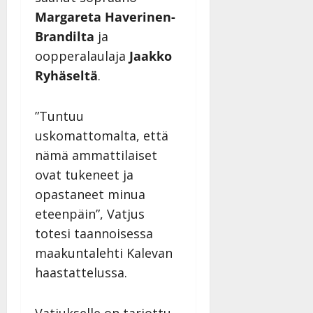
Margareta Haverinen-
Brandilta
ja
oopperalaulaja
Jaakko
Ryhäseltä
.
”Tuntuu
uskomattomalta, että
nämä ammattilaiset
ovat tukeneet ja
opastaneet minua
eteenpäin”, Vatjus
totesi taannoisessa
maakuntalehti Kalevan
haastattelussa.
Vatjukselle on tarjottu