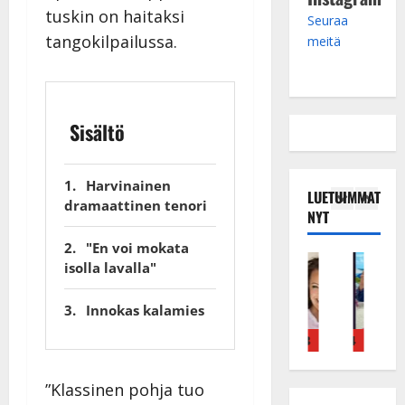
tuskin on haitaksi
Seuraa
tangokilpailussa.
meitä
Sisältö
Harvinainen
LUETUIMMAT
dramaattinen tenori
NYT
"En voi mokata
Tanssitähdet
Haastattelu
Musiikkivideo
Keikat ja kiertueet
Tanssitähdet
Tans
isolla lavalla"
T
H
H
I
H
T
ä
u
u
k
e
ä
Innokas kalamies
m
i
i
ä
i
m
ä
k
k
v
d
ä
4
5
1
2
3
4
5
I
e
e
ä
i
I
l
a
a
s
P
l
”Klassinen pohja tuo
e
r
t
a
a
e