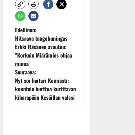
P
Edellinen:
Hitsaava tangokuningas
o
Erkki Räsänen avautuu:
s
”Korkein Miärämies ohjaa
minua”
t
Seuraava:
n
Nyt soi haitari Komiasti:
kuuntele kurttua kurittavan
a
kiharapään Kesäillan valssi
v
i
g