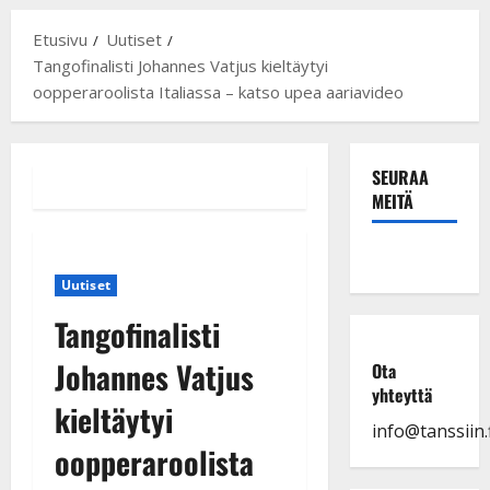
Etusivu
Uutiset
Tangofinalisti Johannes Vatjus kieltäytyi
oopperaroolista Italiassa – katso upea aariavideo
SEURAA
MEITÄ
Uutiset
Tangofinalisti
Johannes Vatjus
Ota
yhteyttä
kieltäytyi
info@tanssiin.f
oopperaroolista