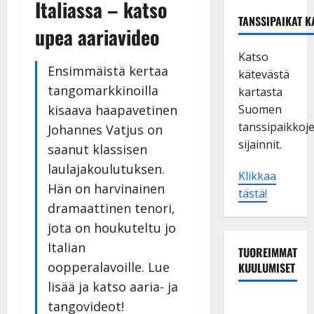
Italiassa – katso
TANSSIPAIKAT K
upea aariavideo
Katso
Ensimmäistä kertaa
kätevästä
tangomarkkinoilla
kartasta
kisaava haapavetinen
Suomen
tanssipaikkoj
Johannes Vatjus on
sijainnit.
saanut klassisen
laulajakoulutuksen.
Klikkaa
Hän on harvinainen
tästä!
dramaattinen tenori,
jota on houkuteltu jo
Italian
TUOREIMMAT
oopperalavoille. Lue
KUULUMISET
lisää ja katso aaria- ja
TTK-tähti
tangovideot!