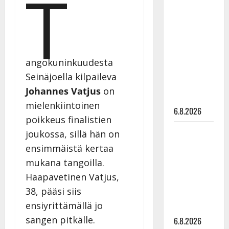
T
Tanssii
tähtien
kanssa -
julkkikset
julki: Anna
angokuninkuudesta
Hanski
Seinäjoella kilpaileva
liitää tv-
Johannes Vatjus
on
parketilla
mielenkiintoinen
6.8.2026
poikkeus finalistien
Sopiiko
joukossa, sillä hän on
Edith Piaf
ensimmäistä kertaa
tanssilavalle?
mukana tangoilla.
Pirttijoki
Haapavetinen Vatjus,
näyttää
38, pääsi siis
mallia –
ensiyrittämällä jo
video
sangen pitkälle.
6.8.2026