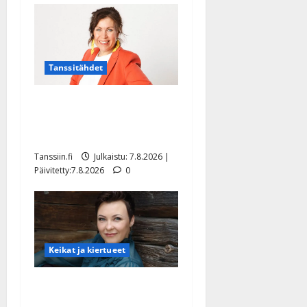
Tanssitähdet
TTK-tähti Anna Hanski
rakastaa tanssia – suru
tyttären syövästä painaa
Tanssiin.fi
Julkaistu: 7.8.2026 |
Päivitetty:7.8.2026
0
Keikat ja kiertueet
Maikilta pysäyttävä
ulostulo: ”Elämä toi eteeni