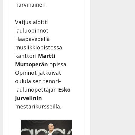
harvinainen.
Vatjus aloitti
lauluopinnot
Haapavedellä
musiikkiopistossa
kanttori
Martti
Murtoperän
opissa.
Opinnot jatkuivat
oululaisen tenori-
laulunopettajan
Esko
Jurvelinin
mestarikursseilla.