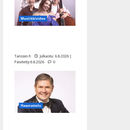
Musiikkivideo
Sopiiko Edith Piaf
tanssilavalle? Pirttijoki
näyttää mallia – video
Tanssiin.fi
Julkaistu: 6.8.2026 |
Päivitetty:6.8.2026
0
Haastattelu
Leif Lindeman levytti:
”Kuvaa osuvasti uraani