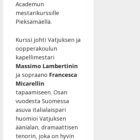
Päivitetty:22.8.2025
Academun
y
-
l
j
mestarikurssille
l
a
Pieksämäellä.
e
v
i
i
s
d
Kurssi johti Vatjuksen ja
o
e
oopperakoulun
k
o
kapellimestari
i
k
Massimo Lambertinin
i
o
t
o
ja sopraano
Francesca
o
s
Micarellin
s
t
tapaamiseen. Osan
e
Tanssiin.fi
vuodesta Suomessa
Tanssiin.fi
Julkaistu:
asuva italialaispari
27.4.2025
Julkaistu:
huomioi Vatjuksen
|
17.8.2025
Päivitetty:27.4.2025
äänialan, dramaattisen
|
Päivitetty:19.8.2025
tenorin, joka on hyvin