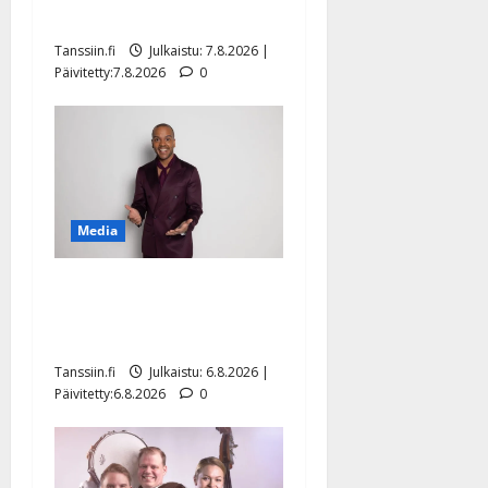
sellaisen yllätyksen…”
Tanssiin.fi
Julkaistu: 7.8.2026 |
Päivitetty:7.8.2026
0
Media
Tanssii tähtien kanssa -
julkkikset julki: Anna
Hanski liitää tv-parketilla
Tanssiin.fi
Julkaistu: 6.8.2026 |
Päivitetty:6.8.2026
0