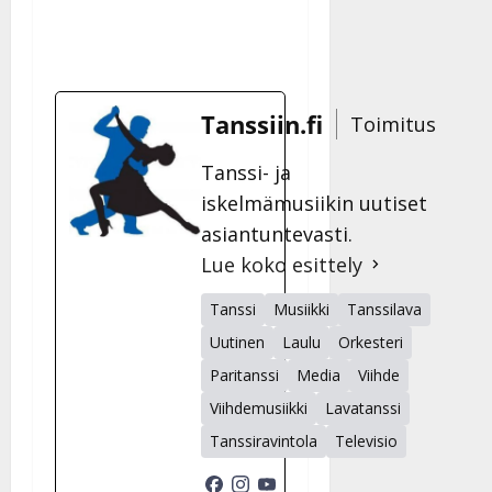
Tanssiin.fi
Toimitus
Tanssi- ja
iskelmämusiikin uutiset
asiantuntevasti.
Lue koko esittely
Tanssi
Musiikki
Tanssilava
Uutinen
Laulu
Orkesteri
Paritanssi
Media
Viihde
Viihdemusiikki
Lavatanssi
Tanssiravintola
Televisio