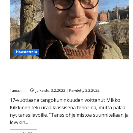
Haastattelu
Yllätys! Mikko Kilkkinen palaa liki 20 vuoden jälkeen
tanssimusiikin pariin – tältä tangokuningas nykyään
kuulostaa
Tanssiin.fi
Julkaistu: 3.2.2022 | Päivitetty:3.2.2022
17-vuotiaana tangokuninkuuden voittanut Mikko
Kilkkinen teki uraa klassisena tenorina, mutta palaa
nyt tanssilavoille. "Tanssiohjelmistoa suunnitellaan ja
levykin...