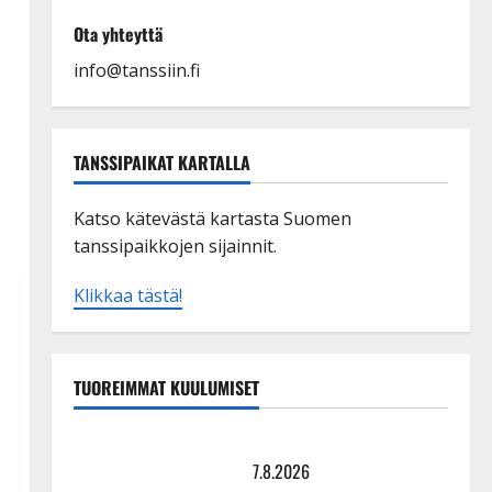
Ota yhteyttä
info@tanssiin.fi
TANSSIPAIKAT KARTALLA
Katso kätevästä kartasta Suomen
tanssipaikkojen sijainnit.
Klikkaa tästä!
TUOREIMMAT KUULUMISET
TTK-tähti Anna Hanski rakastaa tanssia – suru
tyttären syövästä painaa
7.8.2026