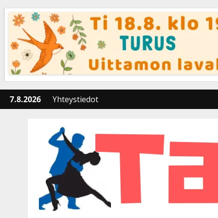
Skip
to
content
7.8.2026
Yhteystiedot