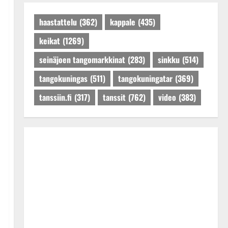
Päivitetty:27.4.2025
haastattelu
(362)
kappale
(435)
keikat
(1269)
seinäjoen tangomarkkinat
(283)
sinkku
(514)
tangokuningas
(511)
tangokuningatar
(369)
tanssiin.fi
(317)
tanssit
(762)
video
(383)