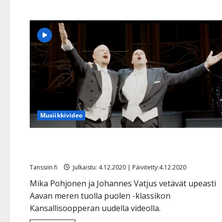
Musiikkivideo
Vau! Tangotenorit kajauttavat komeasti
klassikkotangon – katso ja vaikutu
Tanssiin.fi
Julkaistu: 4.12.2020 | Päivitetty:4.12.2020
Mika Pohjonen ja Johannes Vatjus vetävät upeasti
Aavan meren tuolla puolen -klassikon
Kansallisoopperan uudella videolla.