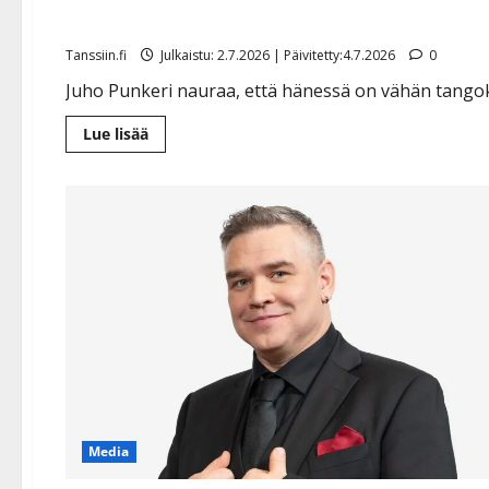
oopperatenori: ”Isoveljeni
Tanssiin.fi
Julkaistu: 2.7.2026 | Päivitetty:4.7.2026
0
Juho Punkeri nauraa, että hänessä on vähän tangok
Lue
Lue lisää
lisää
aiheesta
Tangofinalisti
Juho
Punkeri
on
kanttori
ja
oopperatenori:
”Isoveljeni
on
tangoprinssi”
Media