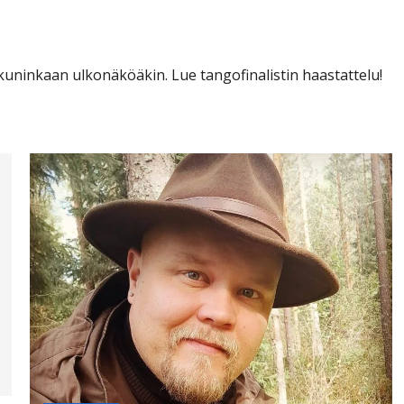
 on tangoprinssi”
uninkaan ulkonäköäkin. Lue tangofinalistin haastattelu!