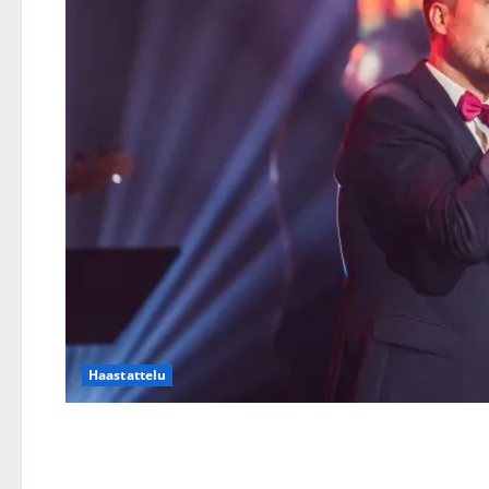
Haastattelu
Tangofinalisti Juho Punker