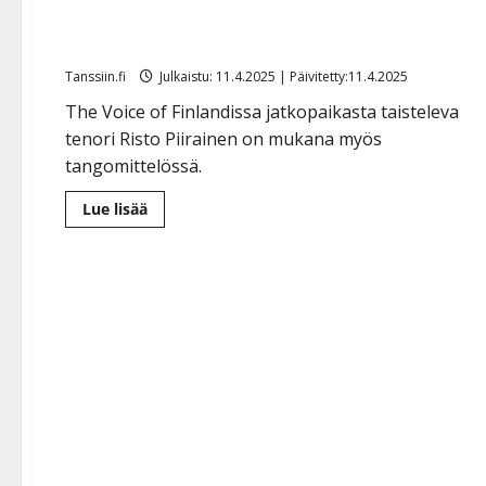
The Voicessa vakuuttanut Risto Piirainen tähtää
tangokuninkaaksi – Matin ja Tepon veli opettajana
Tanssiin.fi
Julkaistu: 11.4.2025 | Päivitetty:11.4.2025
The Voice of Finlandissa jatkopaikasta taisteleva
tenori Risto Piirainen on mukana myös
tangomittelössä.
Lue
Lue lisää
lisää
aiheesta
The
Voicessa
vakuuttanut
Risto
Piirainen
tähtää
tangokuninkaaksi
–
Matin
ja
Tepon
veli
opettajana