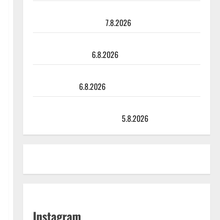
Maikilta pysäyttävä ulostulo: ”Elämä toi eteeni
sellaisen yllätyksen…”
7.8.2026
Tanssii tähtien kanssa -julkkikset julki: Anna Hanski
liitää tv-parketilla
6.8.2026
Sopiiko Edith Piaf tanssilavalle? Pirttijoki näyttää
mallia – video
6.8.2026
Leif Lindeman levytti: ”Kuvaa osuvasti uraani
pikkupojasta näihin päiviin”
5.8.2026
Instagram