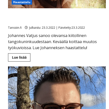
Haastattelu
Oopperaan kotiutunut Johannes Vatjus tykkää yhä
tanssittaa – luvassa muutosten tuulia
Tanssiin.fi
Julkaistu: 23.3.2022 | Päivitetty:23.3.2022
Johannes Vatjus sanoo olevansa kiitollinen
tangokuninkuudestaan. Keväällä koittaa muutos
työkuvioissa. Lue Johanneksen haastattelu!
Lue
Lue lisää
lisää
aiheesta
Oopperaan
kotiutunut
Johannes
Vatjus
tykkää
yhä
tanssittaa
–
luvassa
muutosten
tuulia