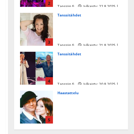
2
Tanssiin.fi
Julkaistu: 22.8.2025 |
Päivitetty:22.8.2025
Tanssitähdet
Heidi Pakarisen ja Mika
Pohjosen tytär kilpailee
missikisoissa
3
Tanssiin.fi
Julkaistu: 21.8.2025 |
Päivitetty:22.8.2025
Tanssitähdet
Tämä Ile Vainion runo Katri
Helenasta paisui hitiksi: ”Voi
tule Katri…”
4
Tanssiin.fi
Julkaistu: 20.8.2025 |
Päivitetty:22.8.2025
Haastattelu
Huikea rakkaustarina!
Dimitri Keiski ja Katja
juhlivat pian tinahäitään –
5
Dannylle iso kiitos
Tanssiin.fi
Julkaistu: 27.4.2025 |