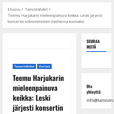
Etusivu
Tanssitähdet
Teemu Harjukarin mieleenpainuva keikka: Leski järjesti
konsertin edesmenneen miehensä kunniaksi
SEURAA
MEITÄ
Tanssitähdet
Uutiset
Teemu Harjukarin
mieleenpainuva
Ota
yhteyttä
keikka: Leski
info@tanssiin.f
järjesti konsertin