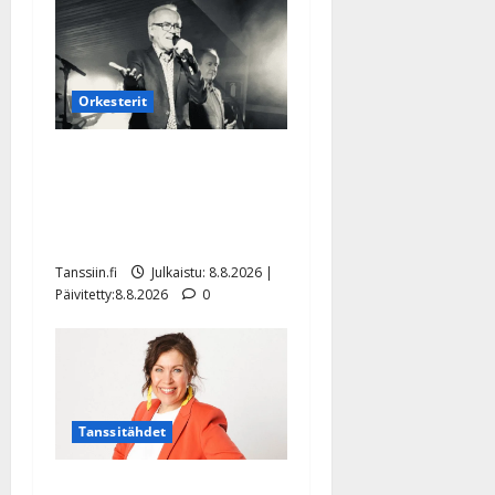
Orkesterit
Matti Ruohonen viettää taas
synttäreitään täydessä
hiljaisuudessa – tämä on
tilanne nyt
Tanssiin.fi
Julkaistu: 8.8.2026 |
Päivitetty:8.8.2026
0
Tanssitähdet
TTK-tähti Anna Hanski