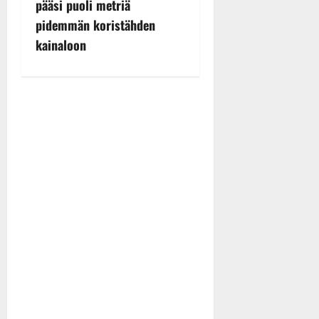
pääsi puoli metriä
a
pidemmän koristähden
v
kainaloon
i
g
a
t
i
o
n