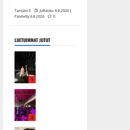
näyttää mallia – video
Tanssiin.fi
Julkaistu: 6.8.2026 |
Päivitetty:6.8.2026
0
LUETUIMMAT JUTUT
Huikeat
hyvästit!
Tommi
saatteli
Katri
1
Helenan
Ikävä
lavalta
sairauskohta
viimeisen
us: soittaja
kerran –
tuupertui
kuva- ja
kesken
2
videokooste
tanssikeikan
Tanssiin.fi