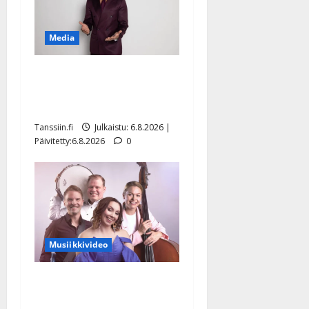
Media
Tanssii tähtien kanssa -
julkkikset julki: Anna
Hanski liitää tv-parketilla
Tanssiin.fi
Julkaistu: 6.8.2026 |
Päivitetty:6.8.2026
0
Musiikkivideo
Sopiiko Edith Piaf
tanssilavalle? Pirttijoki