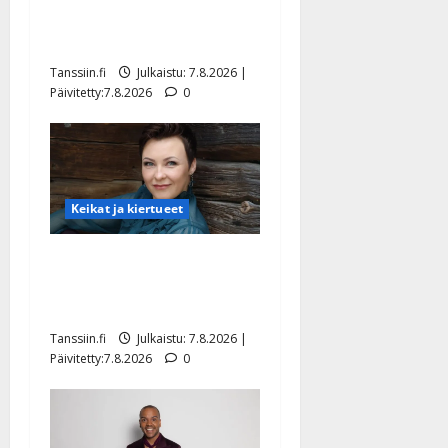
rakastaa tanssia – suru
tyttären syövästä painaa
Tanssiin.fi
Julkaistu: 7.8.2026 |
Päivitetty:7.8.2026
0
Keikat ja kiertueet
Maikilta pysäyttävä
ulostulo: ”Elämä toi eteeni
sellaisen yllätyksen…”
Tanssiin.fi
Julkaistu: 7.8.2026 |
Päivitetty:7.8.2026
0