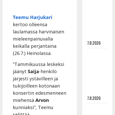
rakastaa
tanssia –
suru
Teemu Harjukari
tyttären
kertoo olleensa
syövästä
laulamassa harvinaisen
painaa
mieleenpainuvalla
7.8.2026
keikalla perjantaina
Maikilta
(26.7.) Heinolassa.
pysäyttävä
”Tammikuussa leskeksi
ulostulo:
jäänyt
Saija
-henkilö
”Elämä toi
järjesti ystävilleen ja
eteeni
sellaisen
tukijoilleen kotonaan
yllätyksen…”
konsertin edesmenneen
7.8.2026
miehensä
Arvon
kunniaksi”, Teemu
Tanssii
selittää.
tähtien