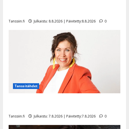
Matti Ruohonen viettää taas synttäreitään täydessä
hiljaisuudessa – tämä on tilanne nyt
Tanssiin.fi
Julkaistu: 8.8.2026 | Päivitetty:8.8.2026
0
Tanssitähdet
TTK-tähti Anna Hanski rakastaa tanssia – suru
tyttären syövästä painaa
Tanssiin.fi
Julkaistu: 7.8.2026 | Päivitetty:7.8.2026
0