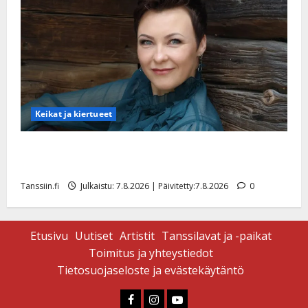
Keikat ja kiertueet
Maikilta pysäyttävä ulostulo: ”Elämä toi eteeni
sellaisen yllätyksen…”
Tanssiin.fi
Julkaistu: 7.8.2026 | Päivitetty:7.8.2026
0
Etusivu
Uutiset
Artistit
Tanssilavat ja -paikat
Toimitus ja yhteystiedot
Tietosuojaseloste ja evästekäytäntö
Faceboook
Instagram
Youtube