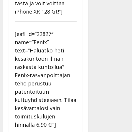
v
Julkaistu:
tästä ja voit voittaa
p
Päivitetty:
K
22.8.2025
i
iPhone XR 128 Gt!”]
i
a
|
d
a
t
Päivitetty:
e
n
r
o
t
i
k
[eafl id=”22827″
i
…
o
name=”Fenix”
n
”
o
text=”Haluatko heti
a
s
Tanssiin.fi
h
kesäkuntoon ilman
t
ä
Julkaistu:
e
raskasta kuntoilua?
i
20.8.2025
Tanssiin.fi
Fenix-rasvanpolttajan
t
|
Päivitetty:
ä
teho perustuu
Julkaistu:
ä
patentoituun
17.8.2025
n
|
kuituyhdisteeseen. Tilaa
–
Päivitetty:
kesävartalosi vain
D
a
toimituskulujen
n
hinnalla 6,90 €!”]
n