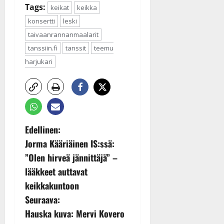
Tags:
keikat
keikka
konsertti
leski
taivaanrannanmaalarit
tanssiin.fi
tanssit
teemu
harjukari
P
Edellinen:
Jorma Kääriäinen IS:ssä:
o
”Olen hirveä jännittäjä” –
s
lääkkeet auttavat
keikkakuntoon
t
Seuraava:
n
Hauska kuva: Mervi Kovero