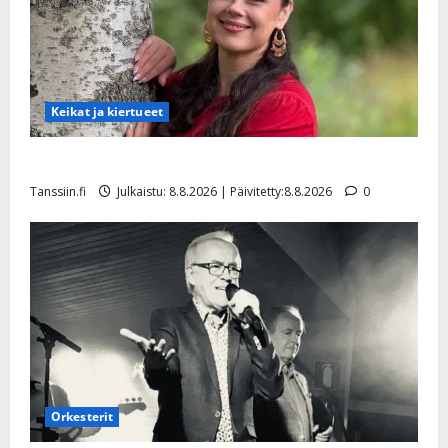
Keikat ja kiertueet
Tangokuningatar Raija Mäntyniemi: matka tyssäsi
Tanssiin.fi
Julkaistu: 8.8.2026 | Päivitetty:8.8.2026
0
Orkesterit