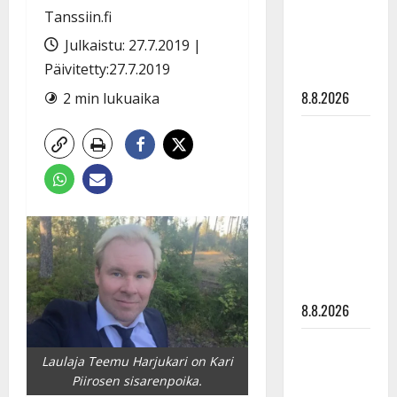
Raija
Tanssiin.fi
Mäntyniemi:
Julkaistu: 27.7.2019 |
matka
Päivitetty:27.7.2019
tyssäsi
8.8.2026
2 min lukuaika
Matti
Ruohonen
viettää taas
synttäreitään
täydessä
hiljaisuudessa
– tämä on
tilanne nyt
8.8.2026
TTK-tähti
Laulaja Teemu Harjukari on Kari
Anna
Piirosen sisarenpoika.
Hanski