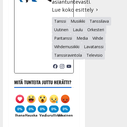
asiantuntevasti.
Lue koko esittely
Tanssi
Musiikki
Tanssilava
Uutinen
Laulu
Orkesteri
Paritanssi
Media
Viihde
Viihdemusiikki
Lavatanssi
Tanssiravintola
Televisio
MITÄ TUNTEITA JUTTU HERÄTTI?
0%
0%
0%
0%
0%
Ihana
Hauska
Vau
Surullinen
Vihainen