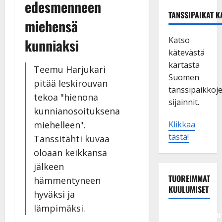
edesmenneen
TANSSIPAIKAT K
miehensä
Katso
kunniaksi
kätevästä
kartasta
Teemu Harjukari
Suomen
pitää leskirouvan
tanssipaikkoj
tekoa "hienona
sijainnit.
kunnianosoituksena
miehelleen".
Klikkaa
tästä!
Tanssitähti kuvaa
oloaan keikkansa
jälkeen
TUOREIMMAT
hämmentyneen
KUULUMISET
hyväksi ja
lämpimäksi.
Tangokuningatar