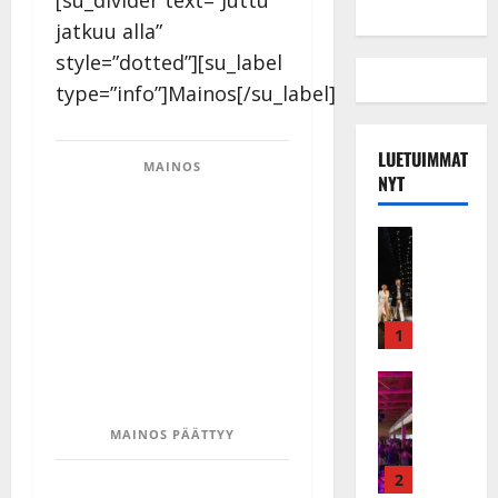
[su_divider text=”Juttu
jatkuu alla”
style=”dotted”][su_label
type=”info”]Mainos[/su_label]
LUETUIMMAT
MAINOS
NYT
Musiikkiv
H
u
i
k
1
e
a
Keikat ja 
I
t
k
h
MAINOS PÄÄTTYY
ä
y
v
v
2