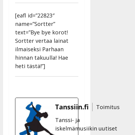
y
l
[eafl id=”22823″
l
e
name=”Sortter”
i
text=”Bye bye korot!
s
Sortter vertaa lainat
o
ilmaiseksi Parhaan
k
i
hinnan takuulla! Hae
i
heti tästä!”]
t
o
s
Tanssiin.fi
Julkaistu:
Tanssiin.fi
Toimitus
27.4.2025
|
Tanssi- ja
Päivitetty:
iskelmämusiikin uutiset