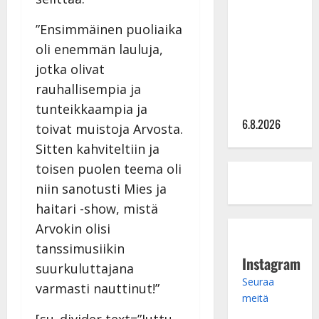
kanssa -
”Ensimmäinen puoliaika
julkkikset
oli enemmän lauluja,
julki: Anna
jotka olivat
Hanski
liitää tv-
rauhallisempia ja
parketilla
tunteikkaampia ja
6.8.2026
toivat muistoja Arvosta.
Sitten kahviteltiin ja
toisen puolen teema oli
niin sanotusti Mies ja
haitari -show, mistä
Arvokin olisi
tanssimusiikin
Instagram
suurkuluttajana
Seuraa
varmasti nauttinut!”
meitä