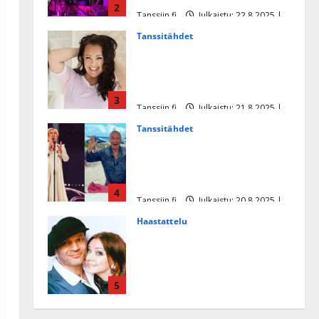
2
Tanssiin.fi
Julkaistu: 22.8.2025 |
Päivitetty:22.8.2025
Tanssitähdet
Heidi Pakarisen ja Mika
Pohjosen tytär kilpailee
missikisoissa
3
Tanssiin.fi
Julkaistu: 21.8.2025 |
Päivitetty:22.8.2025
Tanssitähdet
Tämä Ile Vainion runo Katri
Helenasta paisui hitiksi: ”Voi
tule Katri…”
4
Tanssiin.fi
Julkaistu: 20.8.2025 |
Päivitetty:22.8.2025
Haastattelu
Huikea rakkaustarina!
Dimitri Keiski ja Katja
juhlivat pian tinahäitään –
5
Dannylle iso kiitos
Tanssiin.fi
Julkaistu: 27.4.2025 |