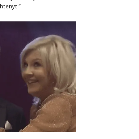
ähtenyt.”