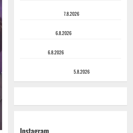
Maikilta pysäyttävä ulostulo: ”Elämä toi eteeni
sellaisen yllätyksen…”
7.8.2026
Tanssii tähtien kanssa -julkkikset julki: Anna Hanski
liitää tv-parketilla
6.8.2026
Sopiiko Edith Piaf tanssilavalle? Pirttijoki näyttää
mallia – video
6.8.2026
Leif Lindeman levytti: ”Kuvaa osuvasti uraani
pikkupojasta näihin päiviin”
5.8.2026
Instagram