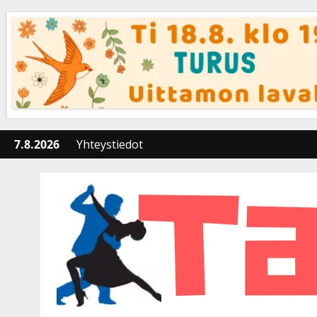
Skip
to
content
7.8.2026
Yhteystiedot