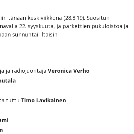
iin tänään keskiviikkona (28.8.19). Suositun
avalla 22. syyskuuta, ja parkettien pukuloistoa ja
an sunnuntai-iltaisin.
ja ja radiojuontaja
Veronica Verho
outala
sta tuttu
Timo Lavikainen
emi
n