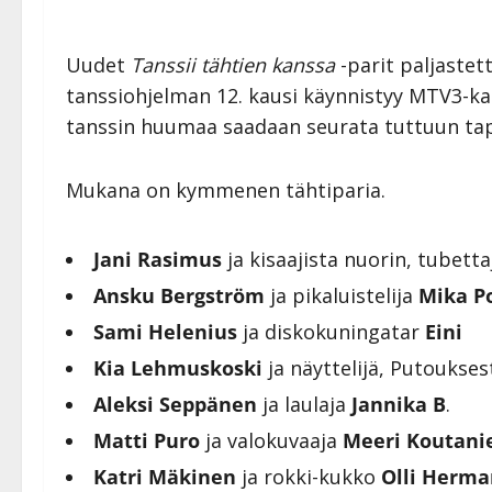
Uudet
Tanssii tähtien kanssa
-parit paljastett
tanssiohjelman 12. kausi käynnistyy MTV3-kan
tanssin huumaa saadaan seurata tuttuun tapa
Mukana on kymmenen tähtiparia.
Jani Rasimus
ja kisaajista nuorin, tubetta
Ansku Bergström
ja pikaluistelija
Mika P
Sami Helenius
ja diskokuningatar
Eini
Kia Lehmuskoski
ja näyttelijä, Putoukse
Aleksi Seppänen
ja laulaja
Jannika B
.
Matti Puro
ja valokuvaaja
Meeri Koutani
Katri Mäkinen
ja rokki-kukko
Olli Herma