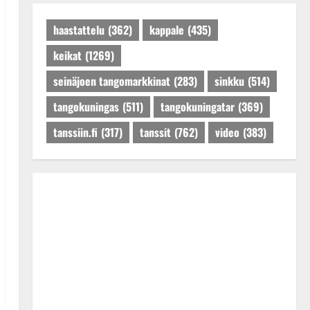
Päivitetty:27.4.2025
haastattelu
(362)
kappale
(435)
keikat
(1269)
seinäjoen tangomarkkinat
(283)
sinkku
(514)
tangokuningas
(511)
tangokuningatar
(369)
tanssiin.fi
(317)
tanssit
(762)
video
(383)