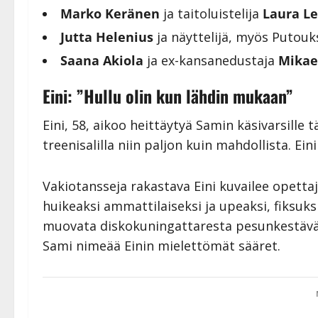
Marko Keränen
ja taitoluistelija
Laura Le
Jutta Helenius
ja näyttelijä, myös Putou
Saana Akiola
ja ex-kansanedustaja
Mikae
Eini: ”Hullu olin kun lähdin mukaan”
Eini, 58, aikoo heittäytyä Samin käsivarsille t
treenisalilla niin paljon kuin mahdollista. Ei
Vakiotansseja rakastava Eini kuvailee opetta
huikeaksi ammattilaiseksi ja upeaksi, fiksuk
muovata diskokuningattaresta pesunkestävä v
Sami nimeää Einin mielettömät sääret.