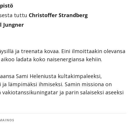
pistö
ksesta tuttu
Christoffer Strandberg
l Jungner
äysillä ja treenata kovaa. Eini ilmoittaakin olevansa
ni aikoo ladata koko naisenergiansa kehiin.
jaansa Sami Heleniusta kultakimpaleeksi,
si ja lämpimäksi ihmiseksi. Samin missiona on
akiotanssikuningatar ja parin salaiseksi aseeksi
MAINOS