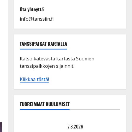
Ota yhteyttä
info@tanssiin.fi
TANSSIPAIKAT KARTALLA
Katso kätevästä kartasta Suomen
tanssipaikkojen sijainnit.
Klikkaa tästä!
TUOREIMMAT KUULUMISET
TTK-tähti Anna Hanski rakastaa tanssia – suru
tyttären syövästä painaa
7.8.2026