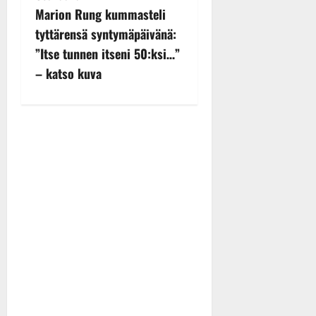
n
Marion Rung kummasteli
tyttärensä syntymäpäivänä:
a
”Itse tunnen itseni 50:ksi…”
v
– katso kuva
i
g
a
t
i
o
n