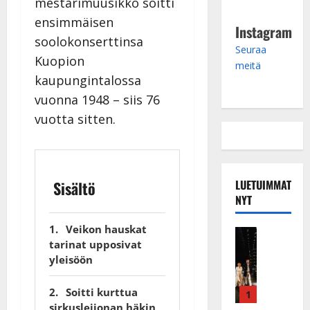
mestarimuusikko soitti
ensimmäisen
Instagram
soolokonserttinsa
Seuraa
Kuopion
meitä
kaupungintalossa
vuonna 1948 – siis 76
vuotta sitten.
LUETUIMMAT
Sisältö
NYT
Veikon hauskat
Musiikkiv
tarinat upposivat
H
yleisöön
u
i
Soitti kurttua
k
1
sirkusleijonan häkin
e