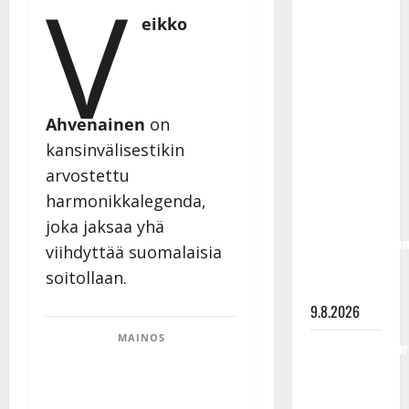
V
Esko
eikko
Rahkonen
olisi
täyttänyt
90 vuotta –
Ahvenainen
on
Arto
kansinvälisestikin
Rahkonen
kävi
arvostettu
haudalla ja
harmonikkalegenda,
kertoo
joka jaksaa yhä
iskelmälegenda
viihdyttää suomalaisia
viimeisistä
soitollaan.
vuosista
9.8.2026
MAINOS
Tangokuningatar
Raija
Mäntyniemi: