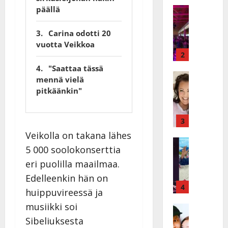
päällä
a
Keikat ja 
I
t
k
h
Carina odotti 20
ä
y
vuotta Veikkoa
v
v
2
ä
ä
"Saattaa tässä
s
Tanssitäh
s
mennä vielä
H
a
t
pitkäänkin"
e
i
i
i
r
t
d
a
3
!
i
u
T
Veikolla on takana lähes
P
Tanssitäh
s
o
5 000 soolokonserttia
T
a
k
m
eri puolilla maailmaa.
ä
k
o
m
m
a
h
Edelleenkin hän on
i
ä
r
4
t
s
huippuvireessä ja
I
i
a
a
musiikki soi
l
Haastatte
s
u
a
H
e
Sibeliuksesta
e
s
t