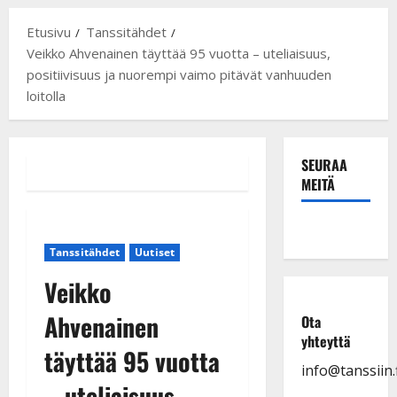
Etusivu
Tanssitähdet
Veikko Ahvenainen täyttää 95 vuotta – uteliaisuus,
positiivisuus ja nuorempi vaimo pitävät vanhuuden
loitolla
SEURAA
MEITÄ
Tanssitähdet
Uutiset
Veikko
Ahvenainen
Ota
yhteyttä
täyttää 95 vuotta
info@tanssiin.f
– uteliaisuus,