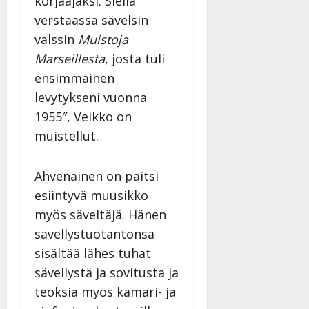
korjaajaksi. Siellä
verstaassa sävelsin
valssin
Muistoja
Marseillesta
, josta tuli
ensimmäinen
levytykseni vuonna
1955″, Veikko on
muistellut.
Ahvenainen on paitsi
esiintyvä muusikko
myös säveltäjä. Hänen
sävellystuotantonsa
sisältää lähes tuhat
sävellystä ja sovitusta ja
teoksia myös kamari- ja