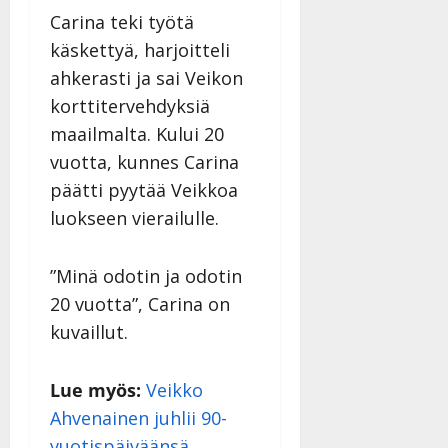
Carina teki työtä
käskettyä, harjoitteli
ahkerasti ja sai Veikon
korttitervehdyksiä
maailmalta. Kului 20
vuotta, kunnes Carina
päätti pyytää Veikkoa
luokseen vierailulle.
”Minä odotin ja odotin
20 vuotta”, Carina on
kuvaillut.
Lue myös:
Veikko
Ahvenainen juhlii 90-
vuotispäiväänsä