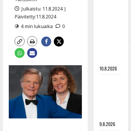
Dimitri
Julkaistu: 11.8.2024 |
Keiski
Päivitetty:11.8.2024
laihtui –
vastaa nyt
4 min lukuaika
0
fanien
huoleen
jaksamisestaan:
”Mikään ei
ole ikuista”
10.8.2026
Tangokuningas
Aki Samuli
meni
naimisiin –
hääkuva
julki
9.8.2026