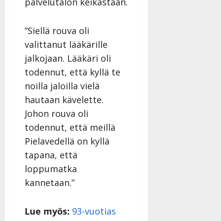
n
palvelutalon keikastaan.
|
–
Päivitetty:
D
”Siellä rouva oli
a
valittanut lääkärille
n
n
jalkojaan. Lääkäri oli
y
todennut, että kyllä te
l
noilla jaloilla vielä
l
e
hautaan kävelette.
i
Johon rouva oli
s
todennut, että meillä
o
Pielavedellä on kyllä
k
i
tapana, että
i
loppumatka
t
kannetaan.”
o
s
Tanssiin.fi
Lue myös:
93-vuotias