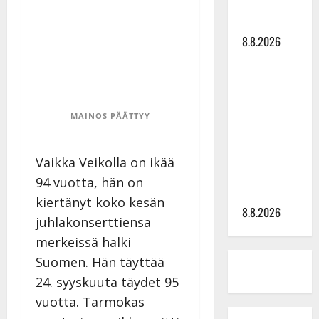
matka
tyssäsi
8.8.2026
Matti
Ruohonen
viettää taas
MAINOS PÄÄTTYY
synttäreitään
täydessä
hiljaisuudessa
Vaikka Veikolla on ikää
– tämä on
94 vuotta, hän on
tilanne nyt
kiertänyt koko kesän
8.8.2026
juhlakonserttiensa
merkeissä halki
Suomen. Hän täyttää
24. syyskuuta täydet 95
vuotta. Tarmokas