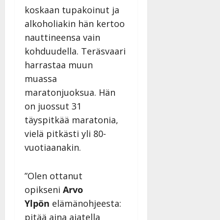
koskaan tupakoinut ja
alkoholiakin hän kertoo
nauttineensa vain
kohduudella. Teräsvaari
harrastaa muun
muassa
maratonjuoksua. Hän
on juossut 31
täyspitkää maratonia,
vielä pitkästi yli 80-
vuotiaanakin.
”Olen ottanut
opikseni
Arvo
Ylpön
elämänohjeesta:
pitää aina ajatella