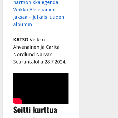
harmonikkalegenda
Julkaistu:
Veikko Ahvenainen
27.4.2025
|
jaksaa – julkaisi uuden
Päivitetty:
albumin
KATSO
Veikko
Ahvenainen ja Carita
Nordlund Narvan
Seurantalolla 28.7.2024:
Soitti kurttua