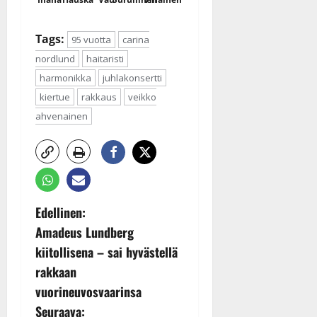
Tags:
95 vuotta
carina
nordlund
haitaristi
harmonikka
juhlakonsertti
kiertue
rakkaus
veikko
ahvenainen
P
Edellinen:
Amadeus Lundberg
o
kiitollisena – sai hyvästellä
s
rakkaan
vuorineuvosvaarinsa
t
Seuraava: