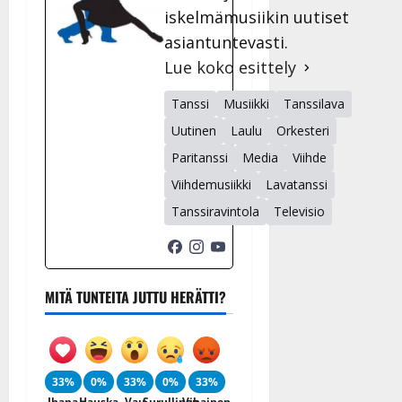
iskelmämusiikin uutiset
asiantuntevasti.
Lue koko esittely
Tanssi
Musiikki
Tanssilava
Uutinen
Laulu
Orkesteri
Paritanssi
Media
Viihde
Viihdemusiikki
Lavatanssi
Tanssiravintola
Televisio
MITÄ TUNTEITA JUTTU HERÄTTI?
33%
0%
33%
0%
33%
Ihana
Hauska
Vau
Surullinen
Vihainen