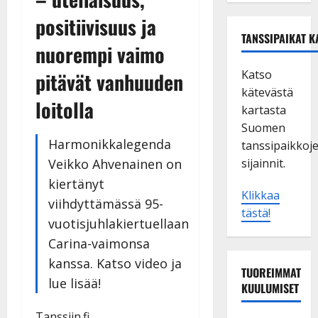
positiivisuus ja
TANSSIPAIKAT K
nuorempi vaimo
Katso
pitävät vanhuuden
kätevästä
loitolla
kartasta
Suomen
Harmonikkalegenda
tanssipaikkoj
Veikko Ahvenainen on
sijainnit.
kiertänyt
Klikkaa
viihdyttämässä 95-
tästä!
vuotisjuhlakiertuellaan
Carina-vaimonsa
kanssa. Katso video ja
TUOREIMMAT
lue lisää!
KUULUMISET
Tanssiin.fi