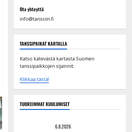
Ota yhteyttä
info@tanssiin.fi
TANSSIPAIKAT KARTALLA
Katso kätevästä kartasta Suomen
tanssipaikkojen sijainnit.
Klikkaa tästä!
TUOREIMMAT KUULUMISET
Tanssii tähtien kanssa -julkkikset julki: Anna Hanski
liitää tv-parketilla
6.8.2026