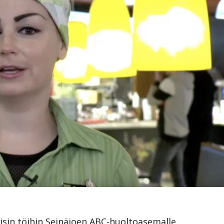
sin töihin Seinäjoen ABC-huoltoasemalle