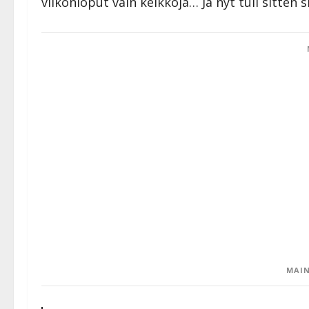
viikonloput vain keikkoja… Ja nyt tuli sitten
MAIN