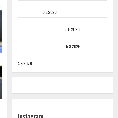
Sopiiko Edith Piaf tanssilavalle? Pirttijoki näyttää
mallia – video
6.8.2026
Leif Lindeman levytti: ”Kuvaa osuvasti uraani
pikkupojasta näihin päiviin”
5.8.2026
Jukka Hallikainen, 50, liikuttuu lapsenlapsistaan –
uusi laulu koskettaa syvältä
5.8.2026
Saija Tuupanen ei toivu – lääkäri: ”Vaakatasoon”
4.8.2026
Instagram