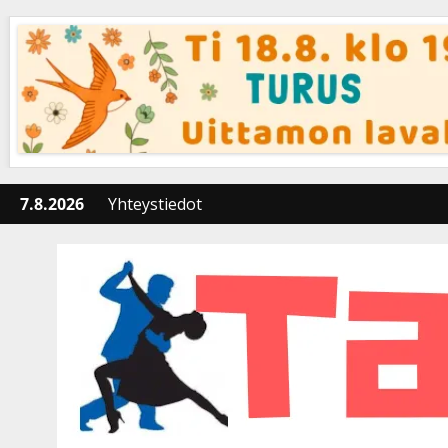
Skip
to
content
7.8.2026
Yhteystiedot