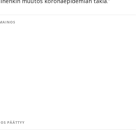
 siihenkin muutos koronaepidemian takia.”
MAINOS
OS PÄÄTTYY