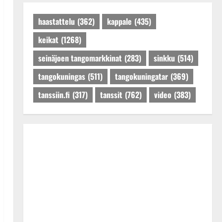
Päivitetty:27.4.2025
haastattelu
(362)
kappale
(435)
keikat
(1268)
seinäjoen tangomarkkinat
(283)
sinkku
(514)
tangokuningas
(511)
tangokuningatar
(369)
tanssiin.fi
(317)
tanssit
(762)
video
(383)