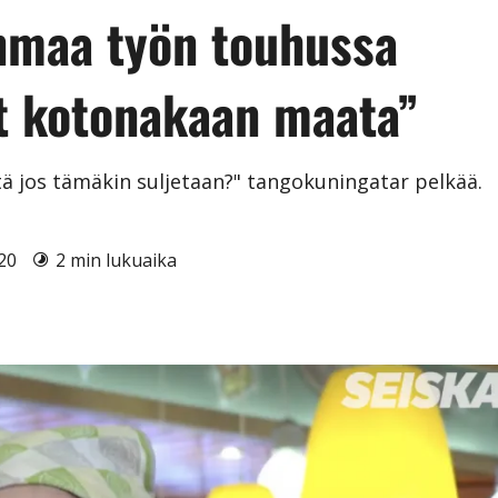
nmaa työn touhussa
ut kotonakaan maata”
tä jos tämäkin suljetaan?" tangokuningatar pelkää.
020
2 min lukuaika