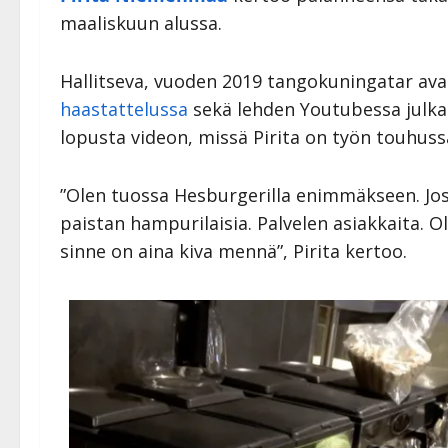
maaliskuun alussa.
Hallitseva, vuoden 2019 tangokuningatar ava
haastattelussa
sekä lehden Youtubessa julkai
lopusta videon, missä Pirita on työn touhus
”Olen tuossa Hesburgerilla enimmäkseen. Josk
paistan hampurilaisia. Palvelen asiakkaita. O
sinne on aina kiva mennä”, Pirita kertoo.