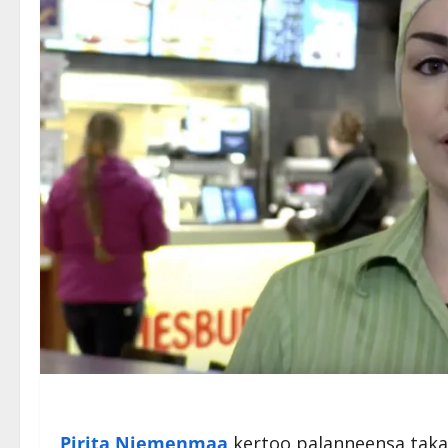
Pirita Niemenmaa
kertoo palanneensa takai