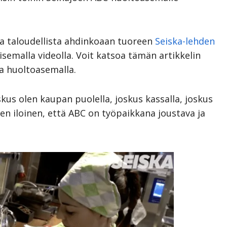
a taloudellista ahdinkoaan tuoreen
Seiska-lehden
semalla videolla. Voit katsoa tämän artikkelin
sa huoltoasemalla.
us olen kaupan puolella, joskus kassalla, joskus
len iloinen, että ABC on työpaikkana joustava ja