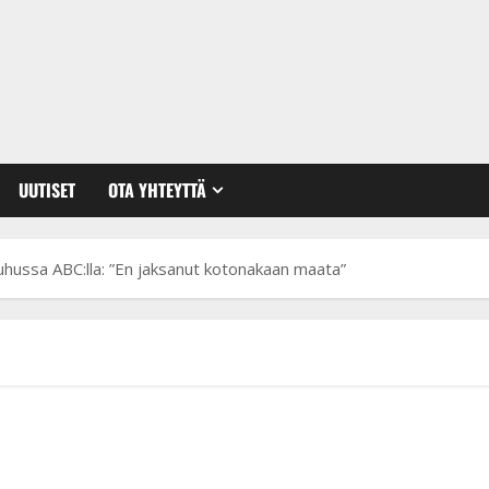
UUTISET
OTA YHTEYTTÄ
hussa ABC:lla: ”En jaksanut kotonakaan maata”