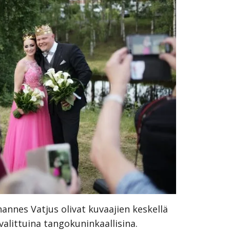
nnes Vatjus olivat kuvaajien keskellä
alittuina tangokuninkaallisina.