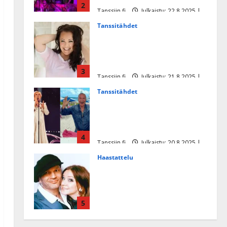
2
Tanssiin.fi
Julkaistu: 22.8.2025 |
Päivitetty:22.8.2025
Tanssitähdet
Heidi Pakarisen ja Mika
Pohjosen tytär kilpailee
missikisoissa
3
Tanssiin.fi
Julkaistu: 21.8.2025 |
Päivitetty:22.8.2025
Tanssitähdet
Tämä Ile Vainion runo Katri
Helenasta paisui hitiksi: ”Voi
tule Katri…”
4
Tanssiin.fi
Julkaistu: 20.8.2025 |
Päivitetty:22.8.2025
Haastattelu
Huikea rakkaustarina!
Dimitri Keiski ja Katja
juhlivat pian tinahäitään –
5
Dannylle iso kiitos
Tanssiin.fi
Julkaistu: 27.4.2025 |