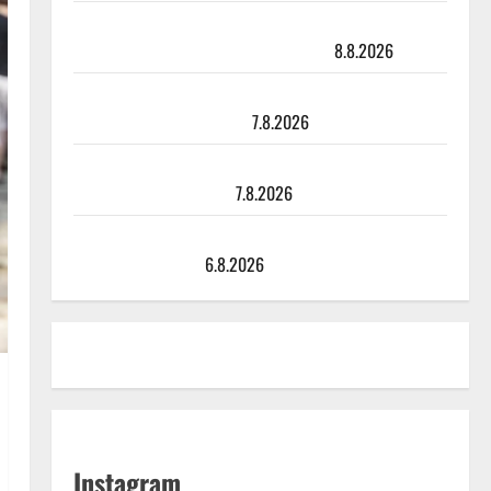
Matti Ruohonen viettää taas synttäreitään täydessä
hiljaisuudessa – tämä on tilanne nyt
8.8.2026
TTK-tähti Anna Hanski rakastaa tanssia – suru
tyttären syövästä painaa
7.8.2026
Maikilta pysäyttävä ulostulo: ”Elämä toi eteeni
sellaisen yllätyksen…”
7.8.2026
Tanssii tähtien kanssa -julkkikset julki: Anna Hanski
liitää tv-parketilla
6.8.2026
Instagram