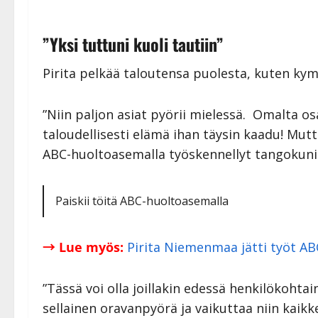
”Yksi tuttuni kuoli tautiin”
Pirita pelkää taloutensa puolesta, kuten kym
”Niin paljon asiat pyörii mielessä. Omalta osa
taloudellisesti elämä ihan täysin kaadu! Mutt
ABC-huoltoasemalla työskennellyt tangokun
Paiskii töitä ABC-huoltoasemalla
→ Lue myös:
Pirita Niemenmaa jätti työt AB
”Tässä voi olla joillakin edessä henkilökohta
sellainen oravanpyörä ja vaikuttaa niin kaik