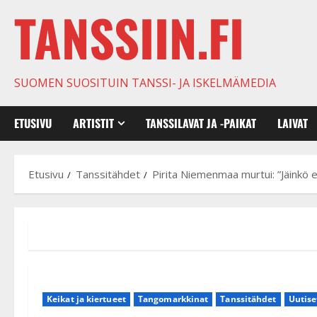
TANSSIIN.FI
SUOMEN SUOSITUIN TANSSI- JA ISKELMÄMEDIA
ETUSIVU
ARTISTIT
TANSSILAVAT JA -PAIKAT
LAIVAT
Etusivu
Tanssitähdet
Pirita Niemenmaa murtui: ”Jäinkö 
Keikat ja kiertueet
Tangomarkkinat
Tanssitähdet
Uutise