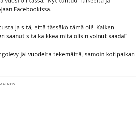
ä vuosi oli tässä. Nyt tuntuu haikeelta ja
ojaan Facebookissa.
usta ja sitä, että tässäkö tämä oli! Kaiken
 saanut sitä kaikkea mitä olisin voinut saada!”
ngolevy jäi vuodelta tekemättä, samoin kotipaikan
MAINOS