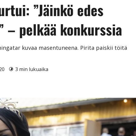
rtui: ”Jäinkö edes
 – pelkää konkurssia
ningatar kuvaa masentuneena. Pirita paiskii töitä
020
3 min lukuaika