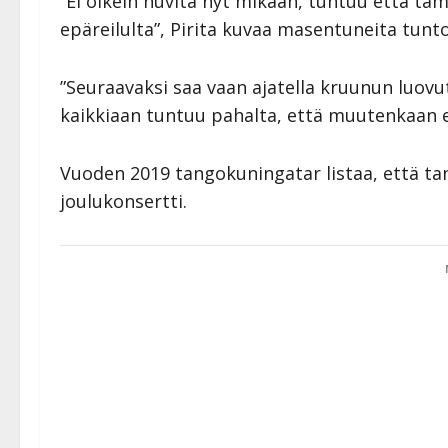
”Ei oikein huvita nyt mikään, tuntuu että täm
epäreilulta”, Pirita kuvaa masentuneita tunt
”Seuraavaksi saa vaan ajatella kruunun luovut
kaikkiaan tuntuu pahalta, että muutenkaan en
Vuoden 2019 tangokuningatar listaa, että ta
joulukonsertti.