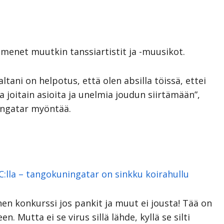
menet muutkin tanssiartistit ja -muusikot.
ltani on helpotus, että olen absilla töissä, ettei
a joitain asioita ja unelmia joudun siirtämään”,
ingatar myöntää.
C:lla – tangokuningatar on sinkku koirahullu
inen konkurssi jos pankit ja muut ei jousta! Tää on
keen.
Mutta ei se virus sillä lähde, kyllä se silti