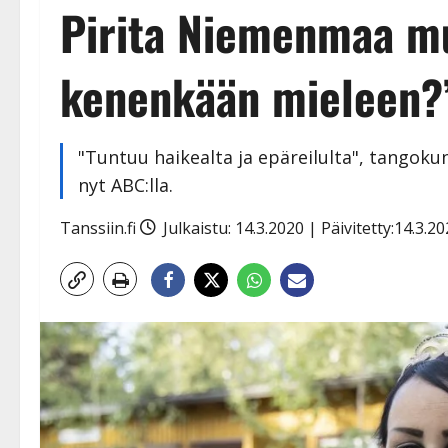
Pirita Niemenmaa mu
kenenkään mieleen?”
"Tuntuu haikealta ja epäreilulta", tangoku
nyt ABC:lla.
Tanssiin.fi
Julkaistu: 14.3.2020 | Päivitetty:14.3.2