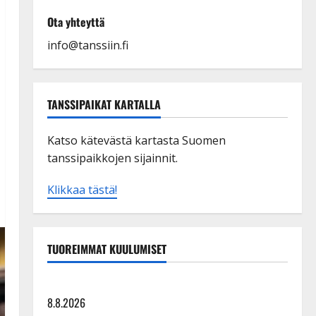
Ota yhteyttä
info@tanssiin.fi
TANSSIPAIKAT KARTALLA
Katso kätevästä kartasta Suomen
tanssipaikkojen sijainnit.
Klikkaa tästä!
TUOREIMMAT KUULUMISET
Tangokuningatar Raija Mäntyniemi: matka tyssäsi
8.8.2026