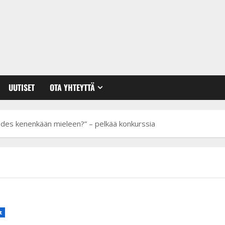
UUTISET
OTA YHTEYTTÄ
edes kenenkään mieleen?” – pelkää konkurssia
t