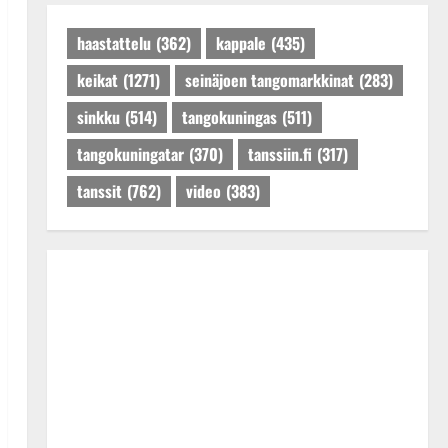
Päivitetty:27.4.2025
haastattelu
(362)
kappale
(435)
keikat
(1271)
seinäjoen tangomarkkinat
(283)
sinkku
(514)
tangokuningas
(511)
tangokuningatar
(370)
tanssiin.fi
(317)
tanssit
(762)
video
(383)