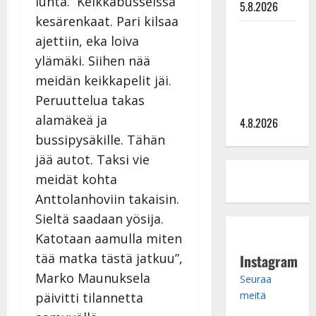
lunta. Keikkabusseissa
5.8.2026
kesärenkaat. Pari kilsaa
Saija
ajettiin, eka loiva
Tuupanen ei
ylämäki. Siihen nää
toivu –
meidän keikkapelit jäi.
lääkäri:
Peruuttelua takas
”Vaakatasoon”
alamäkeä ja
4.8.2026
bussipysäkille. Tähän
jää autot. Taksi vie
meidät kohta
Anttolanhoviin takaisin.
Sieltä saadaan yösija.
Katotaan aamulla miten
tää matka tästä jatkuu”,
Instagram
Marko Maunuksela
Seuraa
meitä
päivitti tilannetta