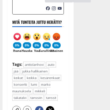
MITÄ TUNTEITA JUTTU HERÄTTI?
0%
0%
0%
0%
0%
Ihana
Hauska
Vau
Surullinen
Vihainen
Tags:
anttolanhovi
auto
jää
jukka hallikainen
keikat
keikka
kesärenkaat
konsertti
lumi
marko
maunuksela
mikkeli
takatalvi
tanssiin
tanssit