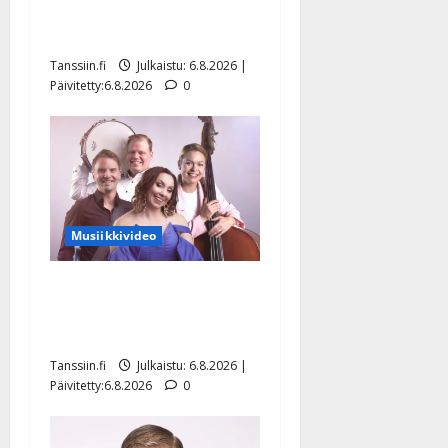
julkkikset julki: Anna
Hanski liitää tv-parketilla
Tanssiin.fi
Julkaistu: 6.8.2026 |
Päivitetty:6.8.2026
0
Musiikkivideo
Sopiiko Edith Piaf
tanssilavalle? Pirttijoki
näyttää mallia – video
Tanssiin.fi
Julkaistu: 6.8.2026 |
Päivitetty:6.8.2026
0