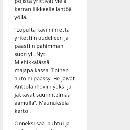
pojista yrittivät vielä
e
v
i
i
kerran liikkeelle lähtöä
s
d
yöllä.
o
e
k
o
”Lopulta kävi niin että
i
k
yritettiin uudelleen ja
i
o
t
o
päästiin pahimman
o
s
suon yli. Nyt
s
t
Miehikkälässä
e
Tanssiin.fi
majapaikassa. Toinen
Tanssiin.fi
auto ei päässy. He jäivät
Julkaistu:
27.4.2025
Julkaistu:
Anttolanhoviin yöksi ja
|
17.8.2025
jatkavat suunnitelmaa
Päivitetty:27.4.2025
|
Päivitetty:19.8.2025
aamulla”, Maunuksela
kertoi.
Onneksi sää lauhtui ja