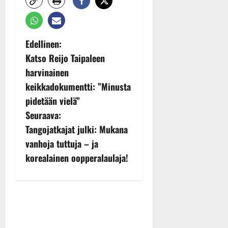
P
Edellinen:
Katso Reijo Taipaleen
o
harvinainen
s
keikkadokumentti: ”Minusta
pidetään vielä”
t
Seuraava:
n
Tangojatkajat julki: Mukana
vanhoja tuttuja – ja
a
korealainen oopperalaulaja!
v
i
g