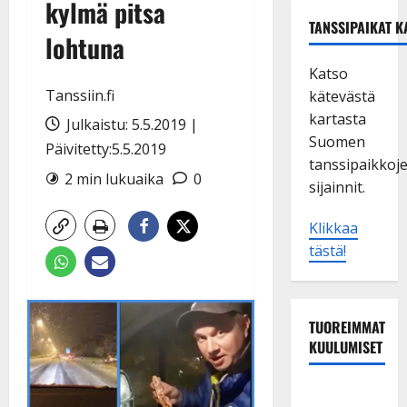
kylmä pitsa
TANSSIPAIKAT K
lohtuna
Katso
Tanssiin.fi
kätevästä
kartasta
Julkaistu: 5.5.2019 |
Suomen
Päivitetty:5.5.2019
tanssipaikkoj
2 min lukuaika
0
sijainnit.
Klikkaa
tästä!
TUOREIMMAT
KUULUMISET
Tanssii