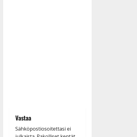
Vastaa
Sähköpostiosoitettasi ei
julkaista.
Pakolliset kentät