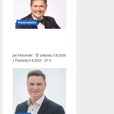
Haastattelu
Leif Lindeman levytti:
”Kuvaa osuvasti uraani
pikkupojasta näihin päiviin”
Jari Peltomäki
Julkaistu: 5.8.2026
| Päivitetty:5.8.2026
0