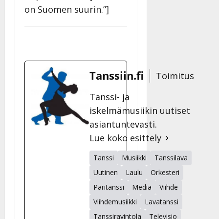
on Suomen suurin.”]
Tanssiin.fi
Toimitus
Tanssi- ja
iskelmämusiikin uutiset
asiantuntevasti.
Lue koko esittely
Tanssi
Musiikki
Tanssilava
Uutinen
Laulu
Orkesteri
Paritanssi
Media
Viihde
Viihdemusiikki
Lavatanssi
Tanssiravintola
Televisio