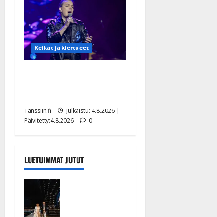
Keikat ja kiertueet
Ilari Hämäläisen
tangomatkan hinta: 10 000
eurolla keikkoja sivu suun
Tanssiin.fi
Julkaistu: 4.8.2026 |
Päivitetty:4.8.2026
0
LUETUIMMAT JUTUT
Huikeat
hyvästit!
Tommi
saatteli