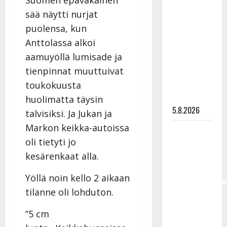
Suomen epävakainen
Lindeman
sää näytti nurjat
levytti:
puolensa, kun
”Kuvaa
Anttolassa alkoi
osuvasti
aamuyöllä lumisade ja
uraani
tienpinnat muuttuivat
pikkupojasta
näihin
toukokuusta
päiviin”
huolimatta täysin
5.8.2026
talvisiksi. Ja Jukan ja
Markon keikka-autoissa
Jukka
oli tietyti jo
Hallikainen,
50,
kesärenkaat alla.
liikuttuu
Yöllä noin kello 2 aikaan
lapsenlapsistaan
tilanne oli lohduton.
– uusi laulu
koskettaa
”5 cm
syvältä