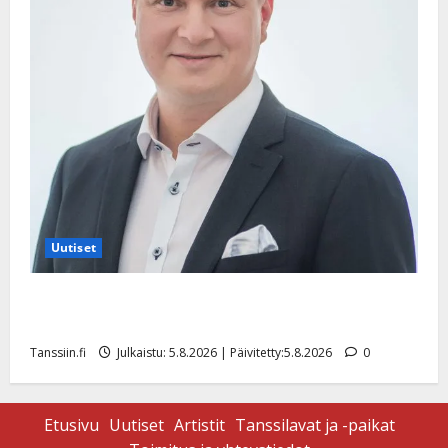
Uutiset
Jukka Hallikainen, 50, liikuttuu lapsenlapsistaan –
uusi laulu koskettaa syvältä
Tanssiin.fi
Julkaistu: 5.8.2026 | Päivitetty:5.8.2026
0
Etusivu
Uutiset
Artistit
Tanssilavat ja -paikat