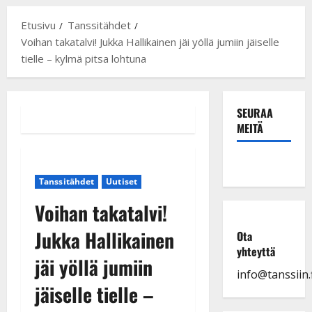
Etusivu
Tanssitähdet
Voihan takatalvi! Jukka Hallikainen jäi yöllä jumiin jäiselle
tielle – kylmä pitsa lohtuna
SEURAA
MEITÄ
Tanssitähdet
Uutiset
Voihan takatalvi!
Jukka Hallikainen
Ota
yhteyttä
jäi yöllä jumiin
info@tanssiin.f
jäiselle tielle –