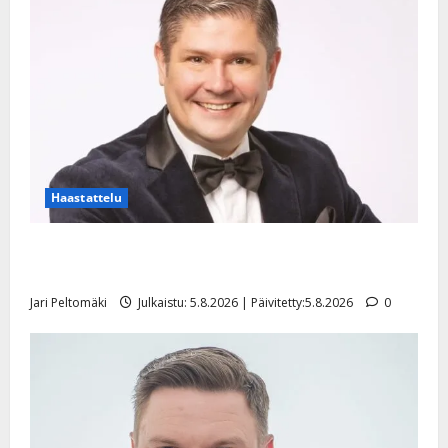
Haastattelu
Leif Lindeman levytti: ”Kuvaa osuvasti uraani
pikkupojasta näihin päiviin”
Jari Peltomäki
Julkaistu: 5.8.2026 | Päivitetty:5.8.2026
0