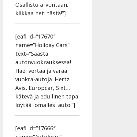
Osallistu arvontaan,
klikkaa heti tästä!”]
[eafl id=”17670″
name=”Holiday Cars”
text=”Säästä
autonvuokrauksessa!
Hae, vertaa ja varaa
vuokra-autoja. Hertz,
Avis, Europcar, Sixt…
kätevä ja edullinen tapa
löytää lomallesi auto.”]
[eafl id=”17666″
name=”AutoJerry”