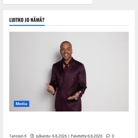
tule Katri…”
Tanssiin.fi
Julkaistu:
LUITKO JO NÄMÄ?
20.8.2025 |
Päivitetty:22.8.2025
Media
Tanssii tähtien kanssa -julkkikset julki: Anna Hanski
liitää tv-parketilla
Tanssiin.fi
Julkaistu: 6.8.2026 | Päivitetty:6.8.2026
0