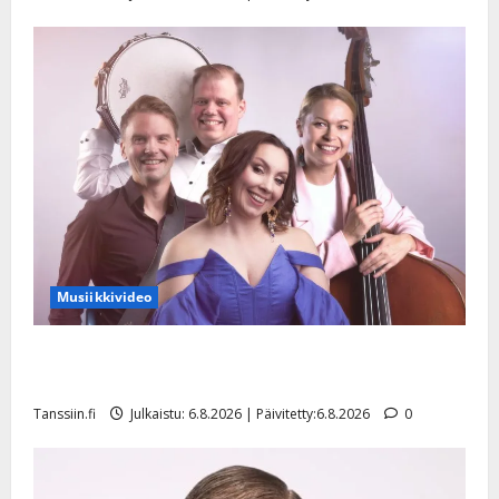
Musiikkivideo
Sopiiko Edith Piaf tanssilavalle? Pirttijoki näyttää
mallia – video
Tanssiin.fi
Julkaistu: 6.8.2026 | Päivitetty:6.8.2026
0