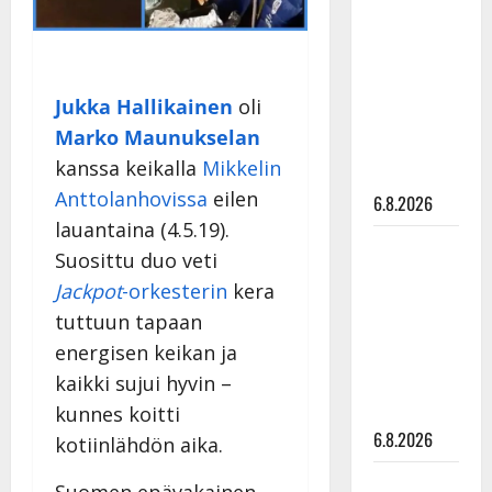
tähtien
kanssa -
julkkikset
julki: Anna
Jukka Hallikainen
oli
Hanski
Marko Maunukselan
liitää tv-
kanssa keikalla
Mikkelin
parketilla
Anttolanhovissa
eilen
6.8.2026
lauantaina (4.5.19).
Sopiiko
Suosittu duo veti
Edith Piaf
Jackpot
-orkesterin
kera
tanssilavalle?
tuttuun tapaan
Pirttijoki
energisen keikan ja
näyttää
kaikki sujui hyvin –
mallia –
video
kunnes koitti
6.8.2026
kotiinlähdön aika.
Leif