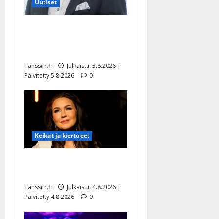
Uutiset
Jukka Hallikainen, 50,
liikuttuu lapsenlapsistaan –
uusi laulu koskettaa syvältä
Tanssiin.fi
Julkaistu: 5.8.2026 |
Päivitetty:5.8.2026
0
Keikat ja kiertueet
Saija Tuupanen ei toivu –
lääkäri: ”Vaakatasoon”
Tanssiin.fi
Julkaistu: 4.8.2026 |
Päivitetty:4.8.2026
0