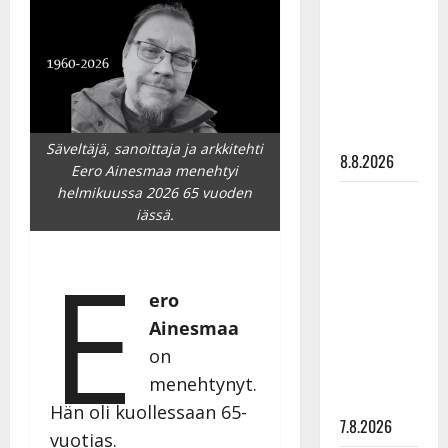
viettää taas
synttäreitään
täydessä
hiljaisuudessa
– tämä on
tilanne nyt
Säveltäjä, sanoittaja ja arkkitehti
8.8.2026
Eero Ainesmaa menehtyi
helmikuussa 2026 65 vuoden
TTK-tähti
iässä.
Anna
Hanski
E
rakastaa
ero
tanssia –
suru
Ainesmaa
tyttären
on
syövästä
menehtynyt.
painaa
Hän oli kuollessaan 65-
7.8.2026
vuotias.