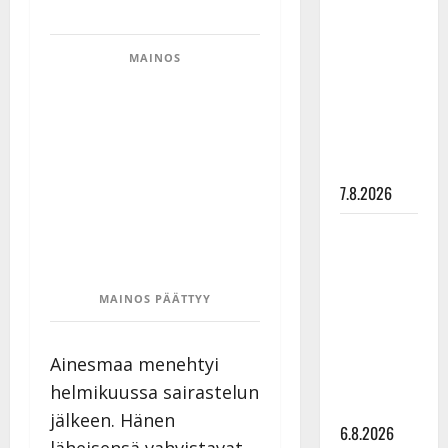
Maikilta
pysäyttävä
MAINOS
ulostulo:
”Elämä toi
eteeni
sellaisen
yllätyksen…”
7.8.2026
Tanssii
tähtien
kanssa -
MAINOS PÄÄTTYY
julkkikset
julki: Anna
Hanski
Ainesmaa menehtyi
liitää tv-
helmikuussa sairastelun
parketilla
jälkeen. Hänen
6.8.2026