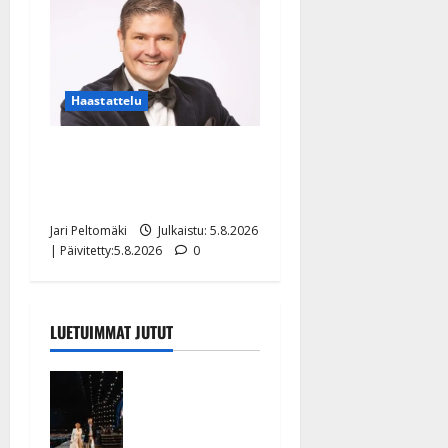
Haastattelu
Leif Lindeman levytti:
”Kuvaa osuvasti uraani
pikkupojasta näihin päiviin”
Jari Peltomäki
Julkaistu: 5.8.2026
| Päivitetty:5.8.2026
0
LUETUIMMAT JUTUT
Huikeat
hyvästit!
Tommi
saatteli