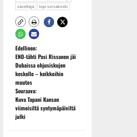
säveltäjä
topi sorsakoski
P
Edellinen:
ENO-tähti Pasi Rissanen jäi
o
Dubaissa ohjusiskujen
s
keskelle – keikkoihin
muutos
t
Seuraava:
n
Kuva Tapani Kansan
viimeisiltä syntymäpäiviltä
a
julki
v