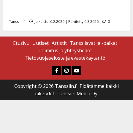
Tanssii tähtien kanssa -julkkikset julki: Anna Hanski
liitää tv-parketilla
Tanssiin.fi
Julkaistu: 6.8.2026 | Päivitetty:6.8.2026
0
Etusivu
Uutiset
Artistit
Tanssilavat ja -paikat
Toimitus ja yhteystiedot
Tietosuojaseloste ja evästekäytäntö
Faceboook
Instagram
Youtube
Copyright © 2026 Tanssiin.fi. Pidätämme kaikki
oikeudet. Tanssiin Media Oy.