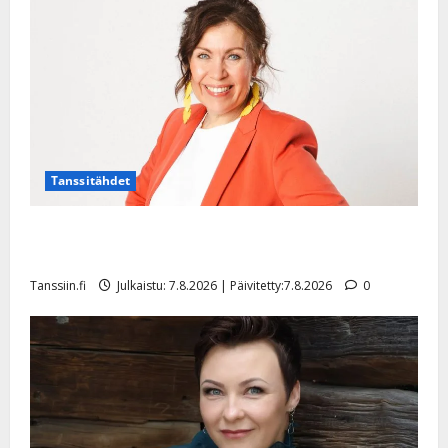
Tanssitähdet
TTK-tähti Anna Hanski rakastaa tanssia – suru
tyttären syövästä painaa
Tanssiin.fi
Julkaistu: 7.8.2026 | Päivitetty:7.8.2026
0