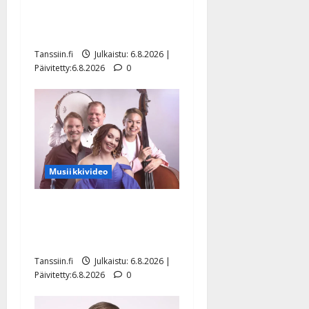
Tanssii tähtien kanssa -
julkkikset julki: Anna
Hanski liitää tv-parketilla
Tanssiin.fi
Julkaistu: 6.8.2026 |
Päivitetty:6.8.2026
0
Musiikkivideo
Sopiiko Edith Piaf
tanssilavalle? Pirttijoki
näyttää mallia – video
Tanssiin.fi
Julkaistu: 6.8.2026 |
Päivitetty:6.8.2026
0