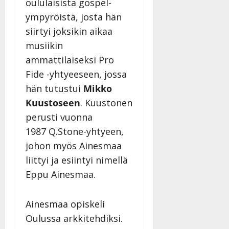
l
21.8.2025
oululaisista gospel-
a
t
e
|
v
Julkaistu:
ympyröistä, josta hän
p
Päivitetty:
K
22.8.2025
i
siirtyi joksikin aikaa
i
a
|
d
a
musiikin
t
Päivitetty:
e
n
r
ammattilaiseksi Pro
o
t
i
k
Fide -yhtyeeseen, jossa
i
…
o
hän tutustui
Mikko
n
”
o
a
Kuustoseen
. Kuustonen
s
Tanssiin.fi
h
t
perusti vuonna
ä
Julkaistu:
e
1987 Q.Stone-yhtyeen,
i
20.8.2025
Tanssiin.fi
johon myös Ainesmaa
t
|
Päivitetty:
ä
liittyi ja esiintyi nimellä
Julkaistu:
ä
17.8.2025
Eppu Ainesmaa.
n
|
–
Päivitetty:
D
Ainesmaa opiskeli
a
Oulussa arkkitehdiksi.
n