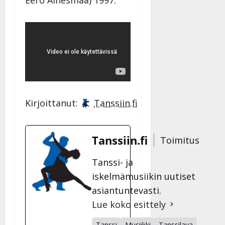
Eero Ainesmaa) 1997:
Kirjoittanut:
Tanssiin.fi
Tanssiin.fi
Toimitus
Tanssi- ja
iskelmämusiikin uutiset
asiantuntevasti.
Lue koko esittely
Tanssi
Musiikki
Tanssilava