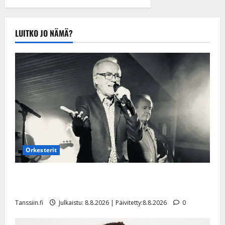
tule Katri…”
Tanssiin.fi
Julkaistu:
LUITKO JO NÄMÄ?
20.8.2025 |
Päivitetty:22.8.2025
Orkesterit
Matti Ruohonen viettää taas synttäreitään täydessä
hiljaisuudessa – tämä on tilanne nyt
Tanssiin.fi
Julkaistu: 8.8.2026 | Päivitetty:8.8.2026
0