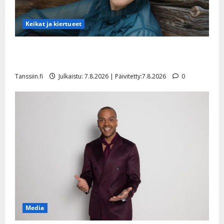
Keikat ja kiertueet
Maikilta pysäyttävä ulostulo: ”Elämä toi eteeni
sellaisen yllätyksen…”
Tanssiin.fi
Julkaistu: 7.8.2026 | Päivitetty:7.8.2026
0
Media