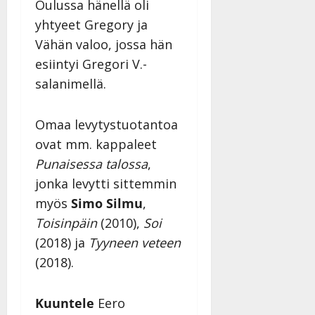
Oulussa hänellä oli
n
yhtyeet Gregory ja
y
l
Vähän valoo, jossa hän
l
esiintyi Gregori V.-
e
salanimellä.
i
s
o
Omaa levytystuotantoa
k
ovat mm. kappaleet
i
Punaisessa talossa
,
i
t
jonka levytti sittemmin
o
myös
Simo Silmu
,
s
Toisinpäin
(2010),
Soi
Tanssiin.fi
(2018) ja
Tyyneen veteen
Julkaistu:
(2018).
27.4.2025
|
Päivitetty:
Kuuntele
Eero