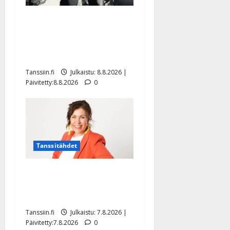
Matti Ruohonen viettää taas
synttäreitään täydessä
hiljaisuudessa – tämä on
tilanne nyt
Tanssiin.fi
Julkaistu: 8.8.2026 |
Päivitetty:8.8.2026
0
Tanssitähdet
TTK-tähti Anna Hanski
rakastaa tanssia – suru
tyttären syövästä painaa
Tanssiin.fi
Julkaistu: 7.8.2026 |
Päivitetty:7.8.2026
0