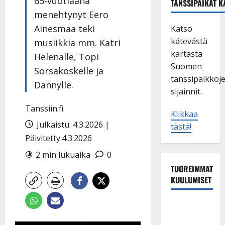
65-vuotiaana
TANSSIPAIKAT K
menehtynyt Eero
Ainesmaa teki
Katso
kätevästä
musiikkia mm. Katri
kartasta
Helenalle, Topi
Suomen
Sorsakoskelle ja
tanssipaikkoj
Dannylle.
sijainnit.
Tanssiin.fi
Klikkaa
Julkaistu: 4.3.2026 |
tästä!
Päivitetty:4.3.2026
2 min lukuaika
0
TUOREIMMAT
KUULUMISET
Matti
Ruohonen