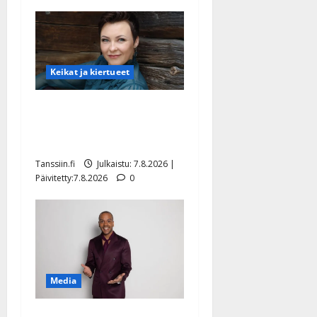
Keikat ja kiertueet
Maikilta pysäyttävä
ulostulo: ”Elämä toi eteeni
sellaisen yllätyksen…”
Tanssiin.fi
Julkaistu: 7.8.2026 |
Päivitetty:7.8.2026
0
Media