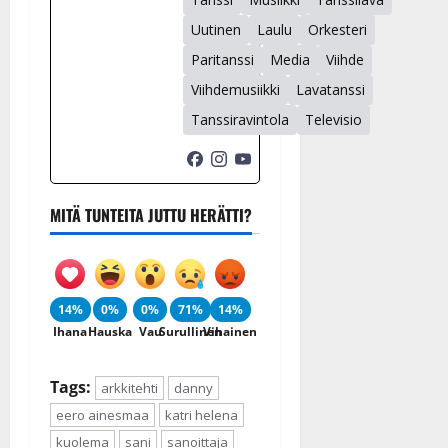
Uutinen
Laulu
Orkesteri
Paritanssi
Media
Viihde
Viihdemusiikki
Lavatanssi
Tanssiravintola
Televisio
MITÄ TUNTEITA JUTTU HERÄTTI?
14%
0%
0%
71%
14%
Ihana
Hauska
Vau
Surullinen
Vihainen
Tags:
arkkitehti
danny
eero ainesmaa
katri helena
kuolema
sani
sanoittaja