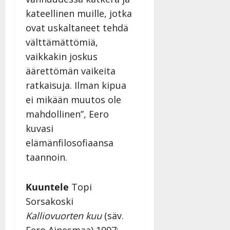
kateellinen muille, jotka
ovat uskaltaneet tehdä
välttämättömiä,
vaikkakin joskus
äärettömän vaikeita
ratkaisuja. Ilman kipua
ei mikään muutos ole
mahdollinen”, Eero
kuvasi
elämänfilosofiaansa
taannoin.
Kuuntele
Topi
Sorsakoski
Kalliovuorten kuu
(säv.