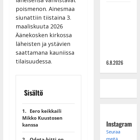
läheisensä vahvistavat
Sopiiko
poismenon. Ainesmaa
Edith Piaf
siunattiin tiistaina 3.
tanssilavalle?
maaliskuuta 2026
Pirttijoki
Äänekosken kirkossa
näyttää
läheisten ja ystävien
mallia –
saattamana kauniissa
video
tilaisuudessa.
6.8.2026
Sisältö
Eero keikkaili
Mikko Kuustosen
Instagram
kanssa
Seuraa
meitä
Odota-hitti on