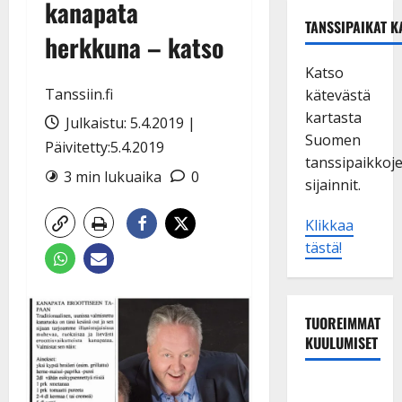
kanapata
TANSSIPAIKAT K
herkkuna – katso
Katso
Tanssiin.fi
kätevästä
kartasta
Julkaistu: 5.4.2019 |
Suomen
Päivitetty:5.4.2019
tanssipaikkoj
3 min lukuaika
0
sijainnit.
Klikkaa
tästä!
TUOREIMMAT
KUULUMISET
Matti