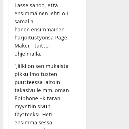
Päivitetty:
Lasse sanoo, että
ensimmäinen lehti oli
samalla
hänen ensimmäinen
harjoitustyönsä Page
Maker –taitto-
ohjelmalla.
”Jälki on sen mukaista:
pikkuilmoitusten
puutteessa laitoin
takasivulle mm. oman
Epiphone –kitarani
myyntiin sivun
täytteeksi. Heti
ensimmäisessä