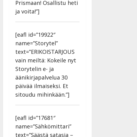
Prismaan! Osallistu heti
ja voita!”]
[eafl id=”19922″
name=”Storytel”
text=”ERIKOISTARJOUS
vain meiltä: Kokeile nyt
Storytelin e- ja
äänikirjapalvelua 30
päivää ilmaiseksi. Et
sitoudu mihinkään.”]
[eafl id=”17681″
name=”Sähkömittari”
text=”Säästä satasia –