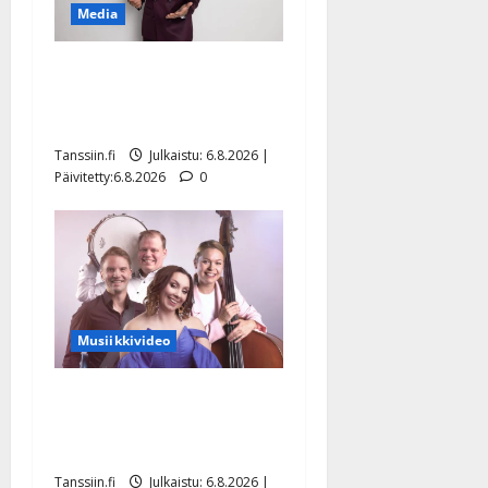
Media
Tanssii tähtien kanssa -
julkkikset julki: Anna
Hanski liitää tv-parketilla
Tanssiin.fi
Julkaistu: 6.8.2026 |
Päivitetty:6.8.2026
0
Musiikkivideo
Sopiiko Edith Piaf
tanssilavalle? Pirttijoki
näyttää mallia – video
Tanssiin.fi
Julkaistu: 6.8.2026 |