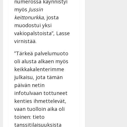
numerossa käynnistyi
myös
Jussin
keittonurkka
, josta
muodostui yksi
vakiopalstoista”, Lasse
virnistää.
”Tärkeä palvelumuoto
oli alusta alkaen myös
keikkakalenterimme
julkaisu, jota tämän
päivän netin
infotulvaan tottuneet
kenties ihmettelevät,
vaan tuolloin aika oli
toinen: tieto
tanssitilaisuuksista