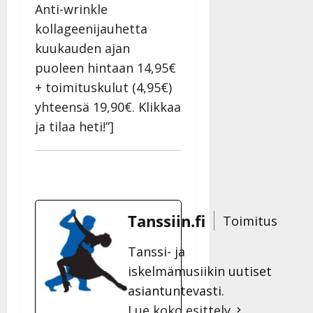
Anti-wrinkle
kollageenijauhetta
kuukauden ajan
puoleen hintaan 14,95€
+ toimituskulut (4,95€)
yhteensä 19,90€. Klikkaa
ja tilaa heti!”]
Tanssiin.fi
Toimitus
Tanssi- ja
iskelmämusiikin uutiset
asiantuntevasti.
Lue koko esittely