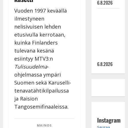
6.8.2026
Vuoden 1997 keväällä
Sopiiko
ilmestyneen
Edith Piaf
nelisivuisen lehden
tanssilavalle?
etusivulla kerrotaan,
Pirttijoki
näyttää
kuinka Finlanders
mallia –
tulevana kesänä
video
esiintyy MTV3:n
6.8.2026
Tulisuudelma
-
ohjelmassa ympäri
Suomen sekä Karuselli-
tenavatähtikilpailussa
ja Raision
Tangosemifinaaleissa.
Instagram
MAINOS
Seuraa