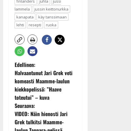
finlanders
juhla
jussi
lammela
jussin keittonurkka
kanapata
käy tanssimaan
lehti
resepti
ruoka
P
Edellinen:
Halvaantunut Jari Grek veti
o
komeasti Maamme-laulun
s
kiekkopelissä: ”Haave
toteutui” – kuva
t
Seuraava:
n
VIDEO: Näin hienosti Jari
Grek tulkitsi Maamme-
a
laulun Tappara-pelissä