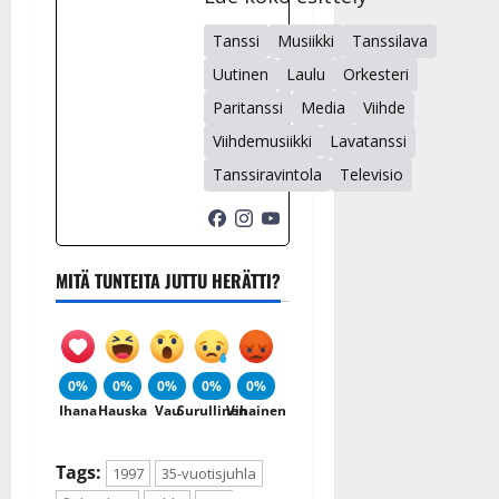
Tanssi
Musiikki
Tanssilava
Uutinen
Laulu
Orkesteri
Paritanssi
Media
Viihde
Viihdemusiikki
Lavatanssi
Tanssiravintola
Televisio
MITÄ TUNTEITA JUTTU HERÄTTI?
0%
0%
0%
0%
0%
Ihana
Hauska
Vau
Surullinen
Vihainen
Tags:
1997
35-vuotisjuhla