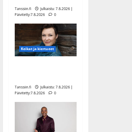
tyttären syövästä painaa
Tanssiin.fi
Julkaistu: 7.8.2026 |
Päivitetty:7.8.2026
0
Keikat ja kiertueet
Maikilta pysäyttävä
ulostulo: ”Elämä toi eteeni
sellaisen yllätyksen…”
Tanssiin.fi
Julkaistu: 7.8.2026 |
Päivitetty:7.8.2026
0