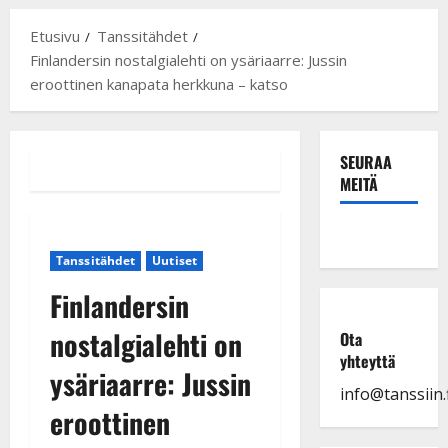
Etusivu
Tanssitähdet
Finlandersin nostalgialehti on ysäriaarre: Jussin
eroottinen kanapata herkkuna – katso
SEURAA
MEITÄ
Tanssitähdet
Uutiset
Finlandersin
nostalgialehti on
Ota
yhteyttä
ysäriaarre: Jussin
info@tanssiin.f
eroottinen