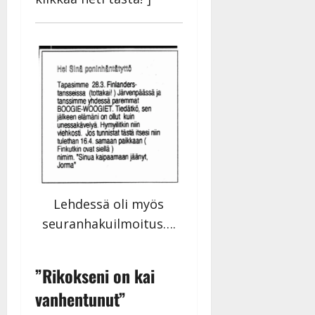
n
n
y
l
l
e
i
s
o
k
i
i
t
Lehdessä oli myös
o
seuranhakuilmoitus….
s
Tanssiin.fi
”Rikokseni on kai
Julkaistu:
27.4.2025
vanhentunut”
|