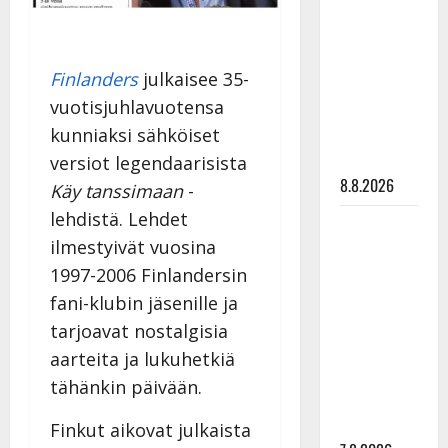
Ruohonen
viettää taas
synttäreitään
Finlanders
julkaisee 35-
täydessä
vuotisjuhlavuotensa
hiljaisuudessa
– tämä on
kunniaksi sähköiset
tilanne nyt
versiot legendaarisista
8.8.2026
Käy tanssimaan
-
lehdistä. Lehdet
TTK-tähti
ilmestyivät vuosina
Anna
Hanski
1997-2006 Finlandersin
rakastaa
fani-klubin jäsenille ja
tanssia –
tarjoavat nostalgisia
suru
aarteita ja lukuhetkiä
tyttären
tähänkin päivään.
syövästä
painaa
Finkut aikovat julkaista