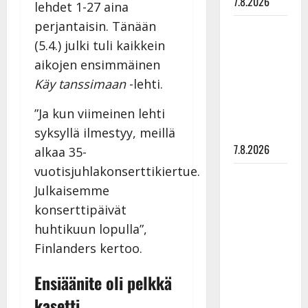
7.8.2026
lehdet 1-27 aina
perjantaisin. Tänään
Maikilta
(5.4.) julki tuli kaikkein
pysäyttävä
ulostulo:
aikojen ensimmäinen
”Elämä toi
Käy tanssimaan
-lehti.
eteeni
”Ja kun viimeinen lehti
sellaisen
yllätyksen…”
syksyllä ilmestyy, meillä
7.8.2026
alkaa 35-
vuotisjuhlakonserttikiertue.
Tanssii
Julkaisemme
tähtien
konserttipäivät
kanssa -
julkkikset
huhtikuun lopulla”,
julki: Anna
Finlanders kertoo.
Hanski
Ensiäänite oli pelkkä
liitää tv-
parketilla
kasetti