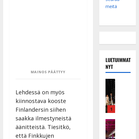
meitä
LUETUIMMAT
NYT
MAINOS PÄÄTTYY
Musiikkiv
H
Lehdessä on myös
u
kiinnostava kooste
i
k
Finlandersin siihen
1
e
saakka ilmestyneistä
a
Keikat ja 
äänitteistä. Tiesitkö,
I
t
k
että Finkkujen
h