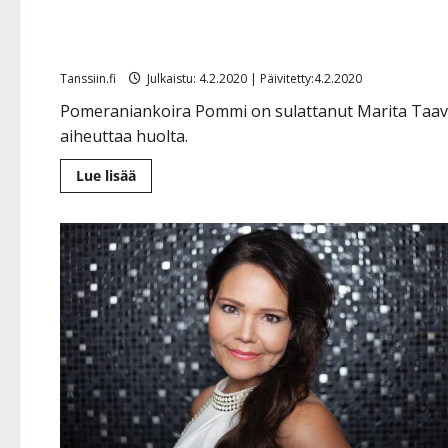
pelkää pikkuhauvansa puo
Tanssiin.fi
Julkaistu: 4.2.2020 | Päivitetty:4.2.2020
Pomeraniankoira Pommi on sulattanut Marita Taavit
aiheuttaa huolta.
Lue
Lue lisää
lisää
aiheesta
Pommi-
koira
on
Marita
Taavitsaisen
keikkakaveri
–
pelkää
pikkuhauvansa
puolesta