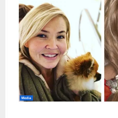
Media
Pommi-koira on Marita Taa