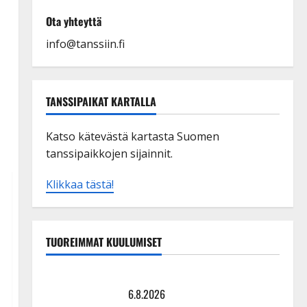
Ota yhteyttä
info@tanssiin.fi
TANSSIPAIKAT KARTALLA
Katso kätevästä kartasta Suomen
tanssipaikkojen sijainnit.
Klikkaa tästä!
TUOREIMMAT KUULUMISET
Tanssii tähtien kanssa -julkkikset julki: Anna Hanski
liitää tv-parketilla
6.8.2026