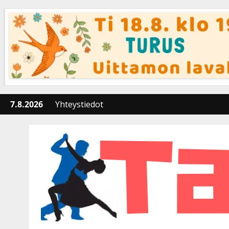
Skip
to
content
7.8.2026
Yhteystiedot