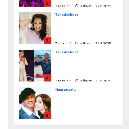
2
Tanssiin.fi
Julkaistu: 22.8.2025 |
Päivitetty:22.8.2025
Tanssitähdet
Heidi Pakarisen ja Mika
Pohjosen tytär kilpailee
missikisoissa
3
Tanssiin.fi
Julkaistu: 21.8.2025 |
Päivitetty:22.8.2025
Tanssitähdet
Tämä Ile Vainion runo Katri
Helenasta paisui hitiksi: ”Voi
tule Katri…”
4
Tanssiin.fi
Julkaistu: 20.8.2025 |
Päivitetty:22.8.2025
Haastattelu
Huikea rakkaustarina!
Dimitri Keiski ja Katja
juhlivat pian tinahäitään –
5
Dannylle iso kiitos
Tanssiin.fi
Julkaistu: 27.4.2025 |