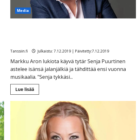
Media
Markku Aro laulavasta tyttärestään Avussa: ”Senja on
kiltti ja ihana tättähäärä” – puraisi kerran isää
sormeen
Tanssiin.fi
Julkaistu: 7.12.2019 | Päivitetty:7.12.2019
Markku Aron lukiota käyvä tytär Senja Puurtinen
astelee isänsä jalanjälkiä ja tähdittää ensi vuonna
musikaalia. "Senja tykkäsi...
Lue
Lue lisää
lisää
aiheesta
Markku
Aro
laulavasta
tyttärestään
Avussa:
”Senja
on
kiltti
ja