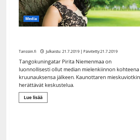
Media
Suhde vai ei? Miesystävä esittäytyi Seiskassa – Pirit
Niemenmaa puhuu vain tapailusta
Tanssiin.fi
Julkaistu: 21.7.2019 | Päivitetty:21.7.2019
Tangokuningatar Pirita Niemenmaa on
luonnollisesti ollut median mielenkiinnon kohteena
kruunauksensa jälkeen. Kaunottaren mieskuviotkin
herättävät keskustelua.
Lue
Lue lisää
lisää
aiheesta
Suhde
vai
ei?
Miesystävä
esittäytyi
Seiskassa
–