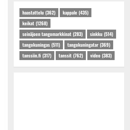
Päivitetty:27.4.2025
haastattelu
(362)
kappale
(435)
keikat
(1268)
seinäjoen tangomarkkinat
(283)
sinkku
(514)
tangokuningas
(511)
tangokuningatar
(369)
tanssiin.fi
(317)
tanssit
(762)
video
(383)