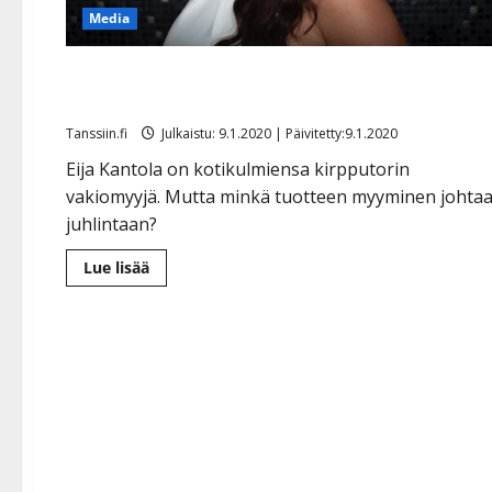
Media
Viva: Eija Kantola on kirppishaukka: ”Mieluummin
kiertoon kuin roskiin”
Tanssiin.fi
Julkaistu: 9.1.2020 | Päivitetty:9.1.2020
Eija Kantola on kotikulmiensa kirpputorin
vakiomyyjä. Mutta minkä tuotteen myyminen johta
juhlintaan?
Lue
Lue lisää
lisää
aiheesta
Viva:
Eija
Kantola
on
kirppishaukka:
”Mieluummin
kiertoon
kuin
roskiin”