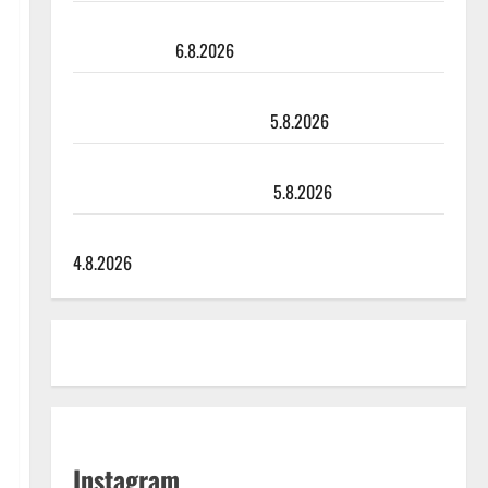
Sopiiko Edith Piaf tanssilavalle? Pirttijoki näyttää
mallia – video
6.8.2026
Leif Lindeman levytti: ”Kuvaa osuvasti uraani
pikkupojasta näihin päiviin”
5.8.2026
Jukka Hallikainen, 50, liikuttuu lapsenlapsistaan –
uusi laulu koskettaa syvältä
5.8.2026
Saija Tuupanen ei toivu – lääkäri: ”Vaakatasoon”
4.8.2026
Instagram