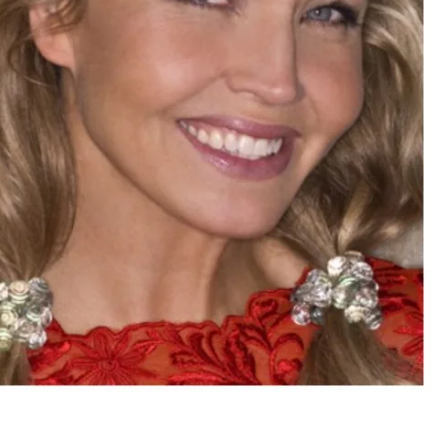
vitsaisen keikkakaveri –