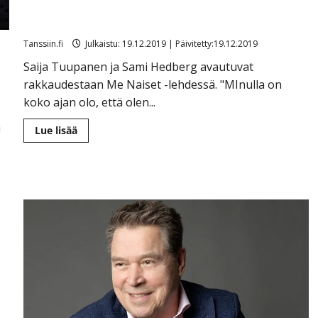
Me Naiset: Rakkauden vuosipäivä lähestyy – Sami
hemmottelee Saijaa ”ihanalla yöpalalla”
Tanssiin.fi
Julkaistu: 19.12.2019 | Päivitetty:19.12.2019
Saija Tuupanen ja Sami Hedberg avautuvat
rakkaudestaan Me Naiset -lehdessä. "MInulla on
koko ajan olo, että olen...
a
Lue
Lue lisää
lisää
aiheesta
Me
Naiset:
Rakkauden
vuosipäivä
lähestyy
–
Sami
hemmottelee
Saijaa
”ihanalla
yöpalalla”