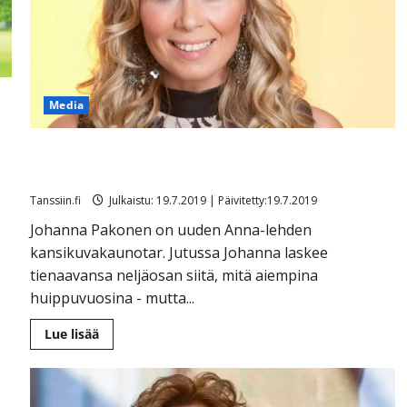
ihana
tättähäärä”
–
puraisi
kerran
isää
sormeen
a
Media
Vaikka Johanna Pakosen ”tulot romahtivat”, keikkailu
on elämäntapa – kaunistaa Annan kantta
Tanssiin.fi
Julkaistu: 19.7.2019 | Päivitetty:19.7.2019
Johanna Pakonen on uuden Anna-lehden
kansikuvakaunotar. Jutussa Johanna laskee
tienaavansa neljäosan siitä, mitä aiempina
huippuvuosina - mutta...
Lue
Lue lisää
lisää
aiheesta
Vaikka
Johanna
Pakosen