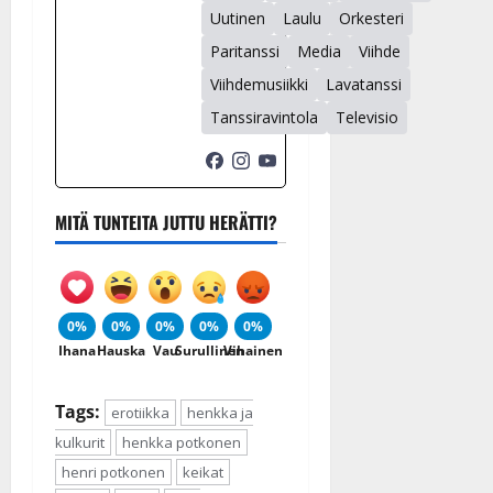
Uutinen
Laulu
Orkesteri
Paritanssi
Media
Viihde
Viihdemusiikki
Lavatanssi
Tanssiravintola
Televisio
MITÄ TUNTEITA JUTTU HERÄTTI?
0%
0%
0%
0%
0%
Ihana
Hauska
Vau
Surullinen
Vihainen
Tags:
erotiikka
henkka ja
kulkurit
henkka potkonen
henri potkonen
keikat