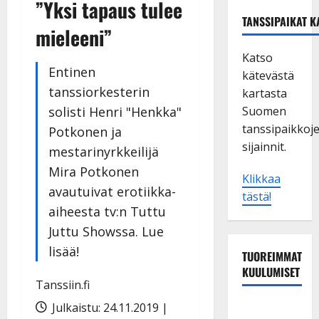
”Yksi tapaus tulee
TANSSIPAIKAT K
mieleeni”
Katso
Entinen
kätevästä
tanssiorkesterin
kartasta
solisti Henri "Henkka"
Suomen
tanssipaikkoj
Potkonen ja
sijainnit.
mestarinyrkkeilijä
Mira Potkonen
Klikkaa
avautuivat erotiikka-
tästä!
aiheesta tv:n Tuttu
Juttu Showssa. Lue
lisää!
TUOREIMMAT
KUULUMISET
Tanssiin.fi
Julkaistu: 24.11.2019 |
TTK-tähti