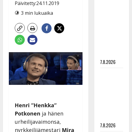
Anna
Päivitetty:24.11.2019
Hanski
3 min lukuaika
rakastaa
tanssia –
suru
tyttären
syövästä
painaa
7.8.2026
Maikilta
pysäyttävä
ulostulo:
”Elämä toi
eteeni
Henri ”Henkka”
sellaisen
Potkonen
ja hänen
yllätyksen…”
urheilijavaimonsa,
7.8.2026
nyrkkeilijämestari
Mira