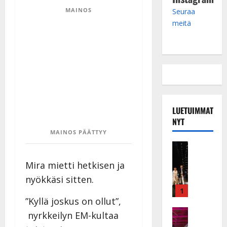
MAINOS
Seuraa
meitä
LUETUIMMAT
NYT
MAINOS PÄÄTTYY
Musiikkiv
H
Mira mietti hetkisen ja
u
i
nyökkäsi sitten.
k
1
e
”Kyllä joskus on ollut”,
a
Keikat ja 
nyrkkeilyn EM-kultaa
I
t