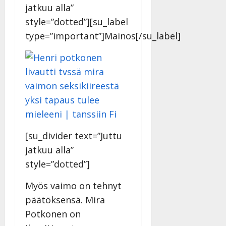
|
jatkuu alla”
Päivitetty:
style=”dotted”][su_label
type=”important”]Mainos[/su_label]
[su_divider text=”Juttu
jatkuu alla”
style=”dotted”]
Myös vaimo on tehnyt
päätöksensä. Mira
Potkonen on