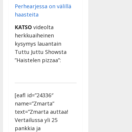
Perhearjessa on välillä
haasteita
KATSO
videolta
herkkuaiheinen
kysymys lauantain
Tuttu Juttu Showsta
”Haistelen pizzaa”:
[eafl id=”24336″
name=”Zmarta”
text=”Zmarta auttaa!
Vertailussa yli 25
pankkia ja