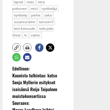
lapset
mies
mira
potkonen
mtv3
nyrkkeilijä
nyrkkeily
perhe
seksi
susanna laine
tanssiin.fi
timo koivusalo
tuttu juttu
show
tv
vaimo
P
Edellinen:
Kaunista tulkintaa: katso
o
Senja Myllerin esitykset
s
isoisänsä Reijo Taipaleen
muistokonsertissa
t
Seuraava:
Marco Lundberg laihtui