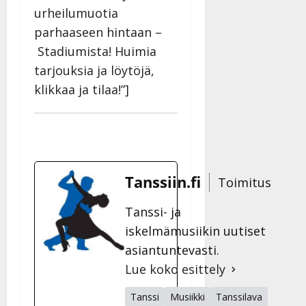
urheilumuotia
parhaaseen hintaan –
Stadiumista! Huimia
tarjouksia ja löytöjä,
klikkaa ja tilaa!”]
Tanssiin.fi
Toimitus
Tanssi- ja
iskelmämusiikin uutiset
asiantuntevasti.
Lue koko esittely
Tanssi
Musiikki
Tanssilava