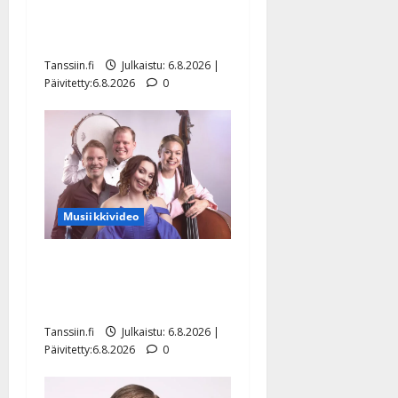
julkkikset julki: Anna
Hanski liitää tv-parketilla
Tanssiin.fi
Julkaistu: 6.8.2026 |
Päivitetty:6.8.2026
0
Musiikkivideo
Sopiiko Edith Piaf
tanssilavalle? Pirttijoki
näyttää mallia – video
Tanssiin.fi
Julkaistu: 6.8.2026 |
Päivitetty:6.8.2026
0