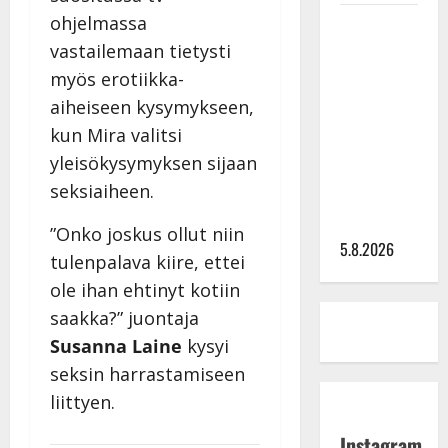
ohjelmassa
Leif
Lindeman
vastailemaan tietysti
levytti:
myös erotiikka-
”Kuvaa
aiheiseen kysymykseen,
osuvasti
kun Mira valitsi
uraani
yleisökysymyksen sijaan
pikkupojasta
seksiaiheen.
näihin
päiviin”
”Onko joskus ollut niin
5.8.2026
tulenpalava kiire, ettei
ole ihan ehtinyt kotiin
saakka?” juontaja
Susanna Laine
kysyi
seksin harrastamiseen
liittyen.
Instagram