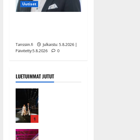
Uutiset
Jukka Hallikainen, 50,
liikuttuu lapsenlapsistaan –
uusi laulu koskettaa syvältä
Tanssiin.fi
Julkaistu: 5.8.2026 |
Päivitetty:5.8.2026
0
LUETUIMMAT JUTUT
Huikeat
hyvästit!
Tommi
saatteli
Katri
1
Helenan
Ikävä
lavalta
sairauskohta