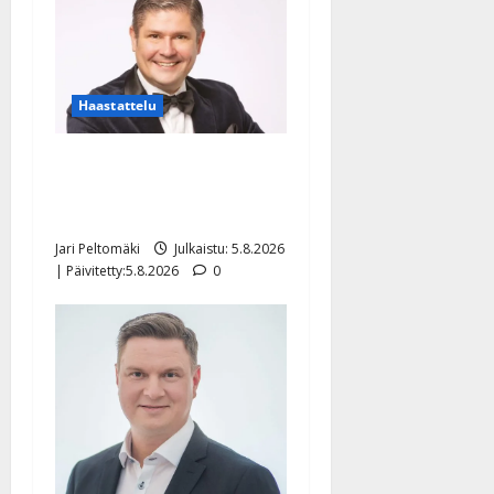
Haastattelu
Leif Lindeman levytti:
”Kuvaa osuvasti uraani
pikkupojasta näihin päiviin”
Jari Peltomäki
Julkaistu: 5.8.2026
| Päivitetty:5.8.2026
0