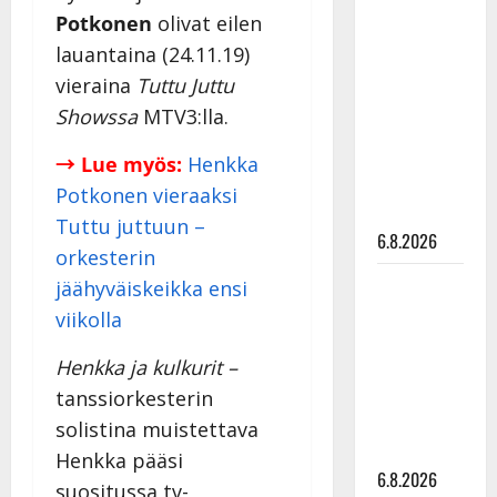
Tanssii
Potkonen
olivat eilen
tähtien
lauantaina (24.11.19)
kanssa -
vieraina
Tuttu Juttu
julkkikset
Showssa
MTV3:lla.
julki: Anna
Hanski
→ Lue myös:
Henkka
liitää tv-
Potkonen vieraaksi
parketilla
Tuttu juttuun –
6.8.2026
orkesterin
Sopiiko
jäähyväiskeikka ensi
Edith Piaf
viikolla
tanssilavalle?
Henkka ja kulkurit –
Pirttijoki
näyttää
tanssiorkesterin
mallia –
solistina muistettava
video
Henkka pääsi
6.8.2026
suositussa tv-