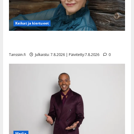
Keikat ja kiertueet
Maikilta pysäyttävä ulostulo: ”Elämä toi eteeni
sellaisen yllätyksen…”
Tanssiin.fi
Julkaistu: 7.8.2026 | Päivitetty:7.8.2026
0
Media