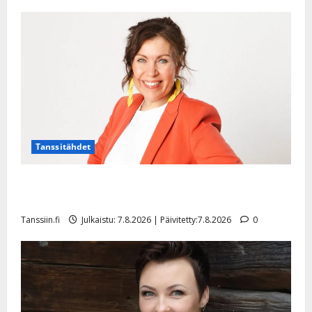
Päivitetty:22.8.2025
Tanssitähdet
TTK-tähti Anna Hanski rakastaa tanssia – suru
tyttären syövästä painaa
Tanssiin.fi
Julkaistu: 7.8.2026 | Päivitetty:7.8.2026
0