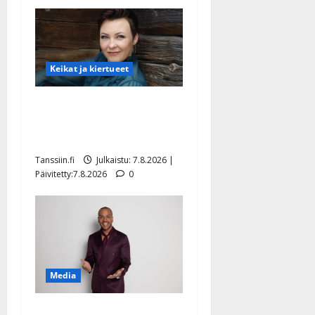
Keikat ja kiertueet
Maikilta pysäyttävä
ulostulo: ”Elämä toi eteeni
sellaisen yllätyksen…”
Tanssiin.fi
Julkaistu: 7.8.2026 |
Päivitetty:7.8.2026
0
Media
Tanssii tähtien kanssa -