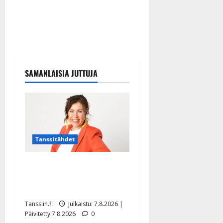
SAMANLAISIA JUTTUJA
Tanssitähdet
TTK-tähti Anna Hanski
rakastaa tanssia – suru
tyttären syövästä painaa
Tanssiin.fi
Julkaistu: 7.8.2026 |
Päivitetty:7.8.2026
0