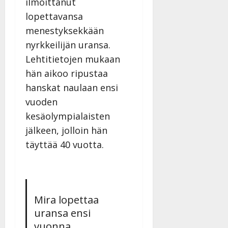
ilmoittanut
lopettavansa
menestyksekkään
nyrkkeilijän uransa.
Lehtitietojen mukaan
hän aikoo ripustaa
hanskat naulaan ensi
vuoden
kesäolympialaisten
jälkeen, jolloin hän
täyttää 40 vuotta.
Mira lopettaa
uransa ensi
vuonna