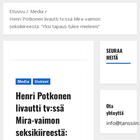
Etusivu
Media
Henri Potkonen livautti tv:ssä Mira-vaimon
seksikiireestä: ”Yksi tapaus tulee mieleeni”
SEURAA
MEITÄ
Media
Uutiset
Henri Potkonen
livautti tv:ssä
Ota
yhteyttä
Mira-vaimon
info@tanssiin.f
seksikiireestä: