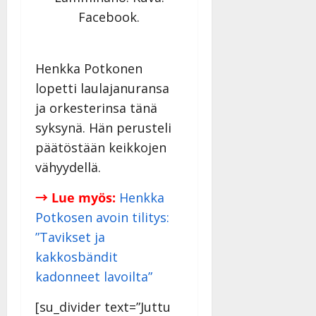
a
Facebook.
n
n
y
Henkka Potkonen
l
lopetti laulajanuransa
l
e
ja orkesterinsa tänä
i
syksynä. Hän perusteli
s
päätöstään keikkojen
o
vähyydellä.
k
i
→ Lue myös:
Henkka
i
t
Potkosen avoin tilitys:
o
”Tavikset ja
s
kakkosbändit
Tanssiin.fi
kadonneet lavoilta”
Julkaistu:
[su_divider text=”Juttu
27.4.2025