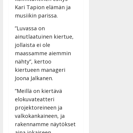
a
Kari Tapion elämän ja
n
musiikin parissa.
n
y
”Luvassa on
l
ainutlaatuinen kiertue,
l
e
jollaista ei ole
i
maassamme aiemmin
s
nähty”, kertoo
o
kiertueen manageri
k
i
Joona Jalkanen.
i
t
”Meillä on kiertävä
o
elokuvateatteri
s
projektoreineen ja
Tanssiin.fi
valkokankaineen, ja
Julkaistu:
rakennamme näytökset
27.4.2025
aina jokaiseen