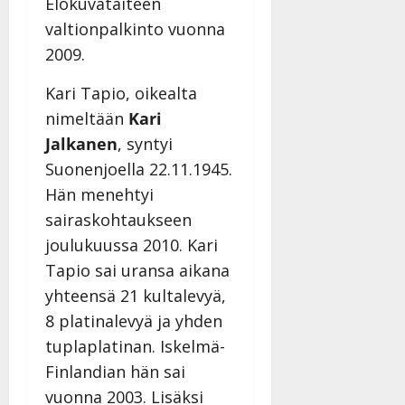
Elokuvataiteen
valtionpalkinto vuonna
2009.
Kari Tapio, oikealta
nimeltään
Kari
Jalkanen
, syntyi
Suonenjoella 22.11.1945.
Hän menehtyi
sairaskohtaukseen
joulukuussa 2010. Kari
Tapio sai uransa aikana
yhteensä 21 kultalevyä,
8 platinalevyä ja yhden
tuplaplatinan. Iskelmä-
Finlandian hän sai
vuonna 2003. Lisäksi