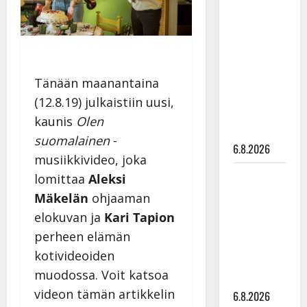
Tanssii
tähtien
kanssa -
julkkikset
julki: Anna
Tänään maanantaina
Hanski
(12.8.19) julkaistiin uusi,
liitää tv-
kaunis
Olen
parketilla
suomalainen
-
6.8.2026
musiikkivideo, joka
Sopiiko
lomittaa
Aleksi
Edith Piaf
Mäkelän
ohjaaman
tanssilavalle?
elokuvan ja
Kari Tapion
Pirttijoki
perheen elämän
näyttää
kotivideoiden
mallia –
muodossa. Voit katsoa
video
videon tämän artikkelin
6.8.2026