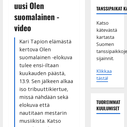
uusi Olen
TANSSIPAIKAT K
suomalainen -
Katso
video
kätevästä
kartasta
Kari Tapion elämästä
Suomen
kertova Olen
tanssipaikkoj
suomalainen -elokuva
sijainnit.
tulee ensi-iltaan
Klikkaa
kuukauden päästä,
tästä!
13.9. Sen jälkeen alkaa
iso tribuuttikiertue,
missä nähdään sekä
TUOREIMMAT
elokuva että
KUULUMISET
nautitaan mestarin
musiikista. Katso
TTK-tähti