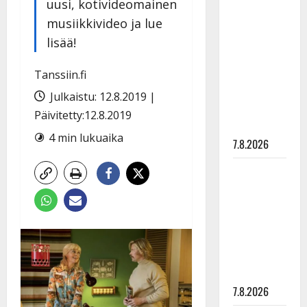
uusi, kotivideomainen
Anna
musiikkivideo ja lue
Hanski
rakastaa
lisää!
tanssia –
Tanssiin.fi
suru
tyttären
Julkaistu: 12.8.2019 |
syövästä
Päivitetty:12.8.2019
painaa
4 min lukuaika
7.8.2026
Maikilta
pysäyttävä
ulostulo:
”Elämä toi
eteeni
sellaisen
yllätyksen…”
7.8.2026