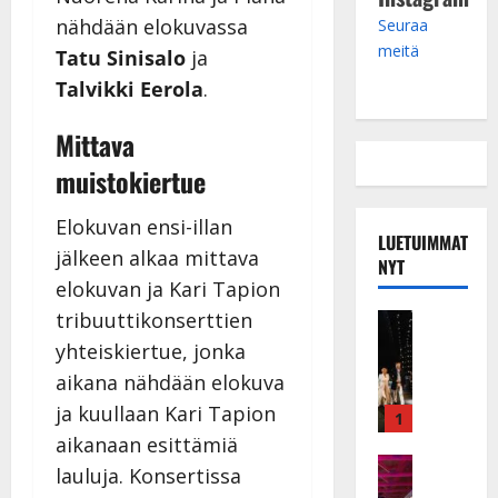
nähdään elokuvassa
Seuraa
meitä
Tatu Sinisalo
ja
Talvikki Eerola
.
Mittava
muistokiertue
Elokuvan ensi-illan
LUETUIMMAT
jälkeen alkaa mittava
NYT
elokuvan ja Kari Tapion
tribuuttikonserttien
Musiikkiv
H
yhteiskiertue, jonka
u
aikana nähdään elokuva
i
ja kuullaan Kari Tapion
k
1
e
aikanaan esittämiä
a
Keikat ja 
lauluja. Konsertissa
I
t