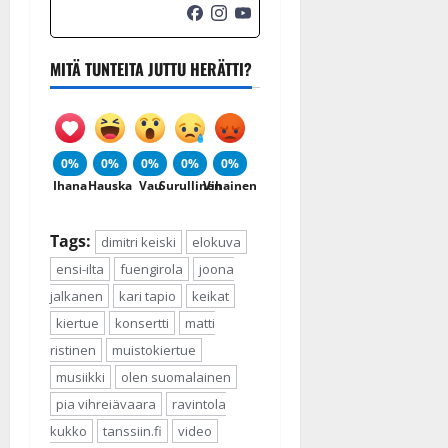
MITÄ TUNTEITA JUTTU HERÄTTI?
0%
0%
0%
0%
0%
Ihana
Hauska
Vau
Surullinen
Vihainen
Tags:
dimitri keiski
elokuva
ensi-ilta
fuengirola
joona
jalkanen
kari tapio
keikat
kiertue
konsertti
matti
ristinen
muistokiertue
musiikki
olen suomalainen
pia vihreiävaara
ravintola
kukko
tanssiin.fi
video