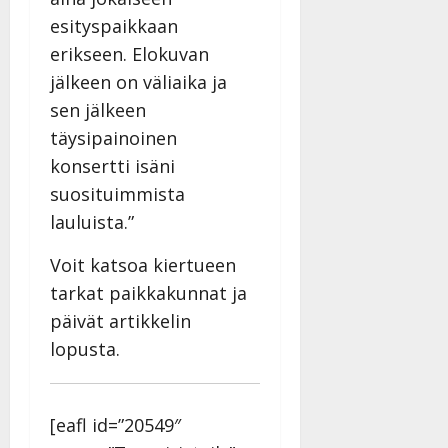
|
esityspaikkaan
Päivitetty:
erikseen. Elokuvan
jälkeen on väliaika ja
sen jälkeen
täysipainoinen
konsertti isäni
suosituimmista
lauluista.”
Voit katsoa kiertueen
tarkat paikkakunnat ja
päivät artikkelin
lopusta.
[eafl id=”20549″