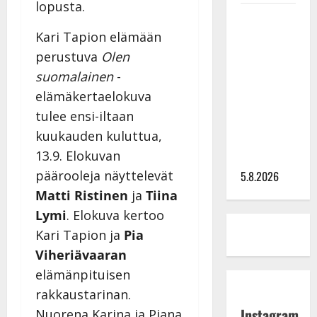
lopusta.
Leif
Lindeman
Kari Tapion elämään
levytti:
perustuva
Olen
”Kuvaa
suomalainen
-
osuvasti
elämäkertaelokuva
uraani
tulee ensi-iltaan
pikkupojasta
kuukauden kuluttua,
näihin
13.9. Elokuvan
päiviin”
päärooleja näyttelevät
5.8.2026
Matti Ristinen
ja
Tiina
Lymi
. Elokuva kertoo
Kari Tapion ja
Pia
Viheriävaaran
elämänpituisen
rakkaustarinan.
Instagram
Nuorena Karina ja Piana