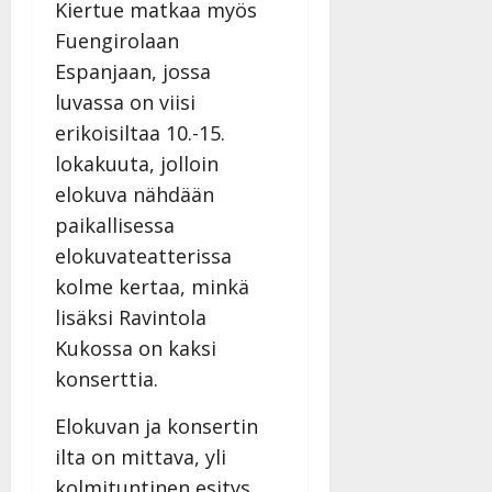
i
t
Kiertue matkaa myös
ä
-
v
u
Julkaistu:
j
Fuengirolaan
Tanssiin.fi
a
l
21.8.2025
a
Espanjaan, jossa
t
e
|
v
Julkaistu:
p
luvassa on viisi
Päivitetty:
K
22.8.2025
i
i
a
|
erikoisiltaa 10.-15.
d
a
t
Päivitetty:
e
lokakuuta, jolloin
n
r
o
elokuva nähdään
t
i
k
i
…
paikallisessa
o
n
”
o
elokuvateatterissa
a
s
Tanssiin.fi
kolme kertaa, minkä
h
t
lisäksi Ravintola
ä
Julkaistu:
e
i
20.8.2025
Kukossa on kaksi
Tanssiin.fi
t
|
konserttia.
Päivitetty:
ä
Julkaistu:
ä
17.8.2025
Elokuvan ja konsertin
n
|
ilta on mittava, yli
–
Päivitetty:
kolmituntinen esitys
D