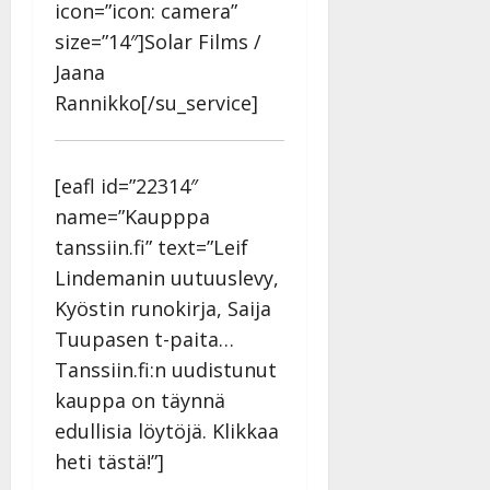
icon=”icon: camera”
size=”14″]Solar Films /
Jaana
Rannikko[/su_service]
[eafl id=”22314″
name=”Kaupppa
tanssiin.fi” text=”Leif
Lindemanin uutuuslevy,
Kyöstin runokirja, Saija
Tuupasen t-paita…
Tanssiin.fi:n uudistunut
kauppa on täynnä
edullisia löytöjä. Klikkaa
heti tästä!”]