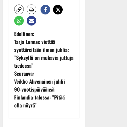
P
Edellinen:
Tarja Lunnas viettää
o
synttäreitään ilman juhlia:
s
”Syksyllä on mukavia juttuja
tiedossa”
t
Seuraava:
n
Veikko Ahvenainen juhlii
90-vuotispäiväänsä
a
Finlandia-talossa: ”Pitää
v
olla nöyrä”
i