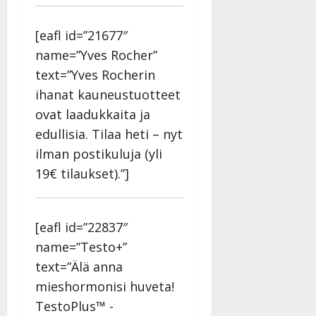
[eafl id=”21677″
name=”Yves Rocher”
text=”Yves Rocherin
ihanat kauneustuotteet
ovat laadukkaita ja
edullisia. Tilaa heti – nyt
ilman postikuluja (yli
19€ tilaukset).”]
[eafl id=”22837″
name=”Testo+”
text=”Älä anna
mieshormonisi huveta!
TestoPlus™ -