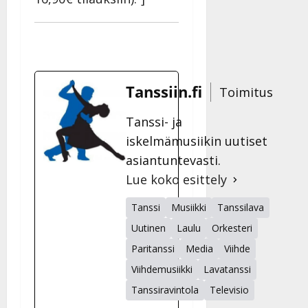
Tanssiin.fi
Toimitus
Tanssi- ja
iskelmämusiikin uutiset
asiantuntevasti.
Lue koko esittely
Tanssi
Musiikki
Tanssilava
Uutinen
Laulu
Orkesteri
Paritanssi
Media
Viihde
Viihdemusiikki
Lavatanssi
Tanssiravintola
Televisio