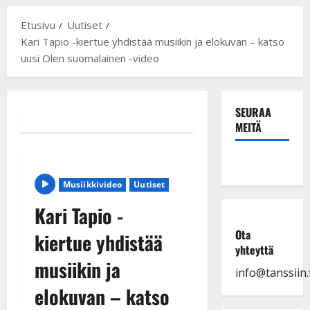
Etusivu
Uutiset
Kari Tapio -kiertue yhdistää musiikin ja elokuvan – katso
uusi Olen suomalainen -video
SEURAA
MEITÄ
Musiikkivideo
Uutiset
Kari Tapio -
Ota
kiertue yhdistää
yhteyttä
musiikin ja
info@tanssiin.f
elokuvan – katso