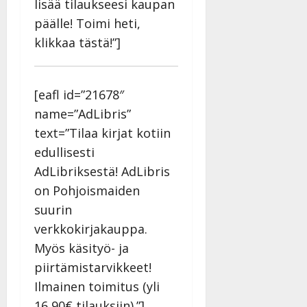
lisää tilaukseesi kaupan
päälle! Toimi heti,
klikkaa tästä!”]
[eafl id=”21678″
name=”AdLibris”
text=”Tilaa kirjat kotiin
edullisesti
AdLibriksestä! AdLibris
on Pohjoismaiden
suurin
verkkokirjakauppa.
Myös käsityö- ja
piirtämistarvikkeet!
Ilmainen toimitus (yli
16,90€ tilauksiin).”]