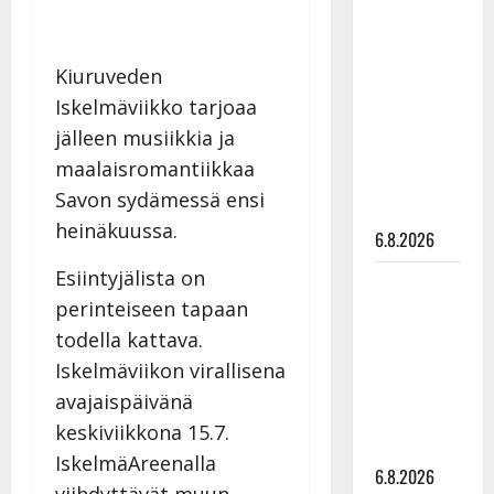
Tanssii
tähtien
kanssa -
Kiuruveden
julkkikset
Iskelmäviikko tarjoaa
julki: Anna
jälleen musiikkia ja
Hanski
maalaisromantiikkaa
liitää tv-
Savon sydämessä ensi
parketilla
heinäkuussa.
6.8.2026
Esiintyjälista on
Sopiiko
perinteiseen tapaan
Edith Piaf
tanssilavalle?
todella kattava.
Pirttijoki
Iskelmäviikon virallisena
näyttää
avajaispäivänä
mallia –
keskiviikkona 15.7.
video
IskelmäAreenalla
6.8.2026