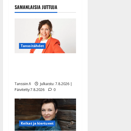
SAMANLAISIA JUTTUJA
Tanssitähdet
TTK-tähti Anna Hanski
rakastaa tanssia – suru
tyttären syövästä painaa
Tanssiin.fi
Julkaistu: 7.8.2026 |
Päivitetty:7.8.2026
0
Keikat ja kiertueet