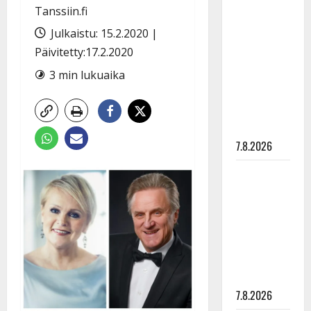
Anna
Tanssiin.fi
Hanski
Julkaistu: 15.2.2020 |
rakastaa
Päivitetty:17.2.2020
tanssia –
3 min lukuaika
suru
tyttären
syövästä
painaa
7.8.2026
Maikilta
pysäyttävä
ulostulo:
”Elämä toi
eteeni
sellaisen
yllätyksen…”
7.8.2026