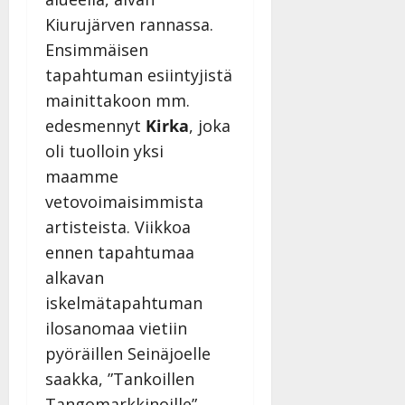
Kiurujärven rannassa.
Ensimmäisen
tapahtuman esiintyjistä
mainittakoon mm.
edesmennyt
Kirka
, joka
oli tuolloin yksi
maamme
vetovoimaisimmista
artisteista. Viikkoa
ennen tapahtumaa
alkavan
iskelmätapahtuman
ilosanomaa vietiin
pyöräillen Seinäjoelle
saakka, ”Tankoillen
Tangomarkkinoille”