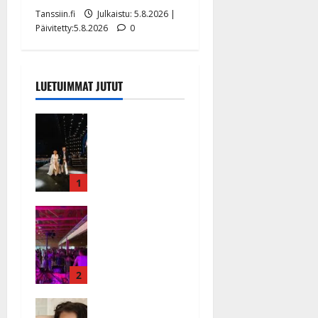
Tanssiin.fi
Julkaistu: 5.8.2026 |
Päivitetty:5.8.2026
0
LUETUIMMAT JUTUT
Huikeat
hyvästit!
Tommi
saatteli
Katri
1
Helenan
Ikävä
lavalta
sairauskohta
viimeisen
us: soittaja
kerran –
tuupertui
kuva- ja
kesken
2
videokooste
tanssikeikan
Tanssiin.fi
Heidi
Särkässä
Julkaistu: