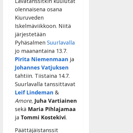
Lavatanssitkin kuulutat
i
t
ä
-
v
u
olennaisena osana
Julkaistu:
j
Tanssiin.fi
a
l
21.8.2025
a
Kiuruveden
t
e
|
v
Julkaistu:
Iskelmäviikkoon. Niitä
p
Päivitetty:
K
22.8.2025
i
i
järjestetään
a
|
d
a
t
Päivitetty:
Pyhäsalmen
Suurlavalla
e
n
r
o
jo maanantaina 13.7.
t
i
k
Pirita Niemenmaan
ja
i
…
o
n
”
Johannes Vatjuksen
o
a
s
tahtiin. Tiistaina 14.7.
Tanssiin.fi
h
t
Suurlavalla tanssittavat
ä
Julkaistu:
e
Leif Lindeman
&
i
20.8.2025
Tanssiin.fi
t
|
Amore
,
Juha Vartiainen
Päivitetty:
ä
sekä
Maria Pihlajamaa
Julkaistu:
ä
17.8.2025
ja
Tommi Kostekivi
.
n
|
–
Päivitetty:
Päättäjäistanssit
D