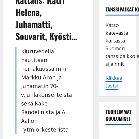
Helena,
TANSSIPAIKAT K
Juhamatti,
Katso
kätevästä
Souvarit, Kyösti…
kartasta
Suomen
Kiuruvedellä
tanssipaikkoj
nautitaan
sijainnit.
heinäkuussa mm.
Markku Aron ja
Klikkaa
Juhamatin 70-
tästä!
v.juhlakonserteista
sekä Kake
TUOREIMMAT
Randelinista ja A.
KUULUMISET
Aallon
rytmiorkesterista.
TTK-tähti