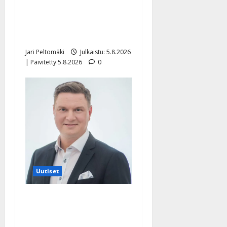
Leif Lindeman levytti:
”Kuvaa osuvasti uraani
pikkupojasta näihin päiviin”
Jari Peltomäki
Julkaistu: 5.8.2026
| Päivitetty:5.8.2026
0
Uutiset
Jukka Hallikainen, 50,
liikuttuu lapsenlapsistaan –
uusi laulu koskettaa syvältä