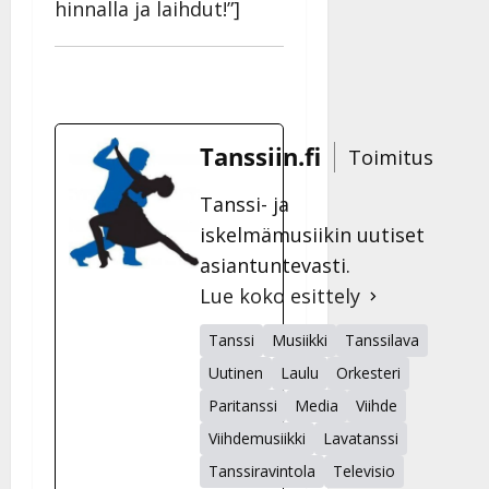
hinnalla ja laihdut!”]
Tanssiin.fi
Toimitus
Tanssi- ja
iskelmämusiikin uutiset
asiantuntevasti.
Lue koko esittely
Tanssi
Musiikki
Tanssilava
Uutinen
Laulu
Orkesteri
Paritanssi
Media
Viihde
Viihdemusiikki
Lavatanssi
Tanssiravintola
Televisio