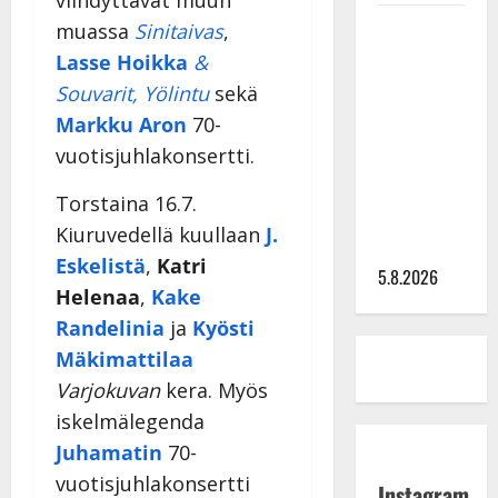
viihdyttävät muun
Leif
muassa
Sinitaivas
,
Lindeman
Lasse Hoikka
&
levytti:
Souvarit,
Yölintu
sekä
”Kuvaa
Markku Aron
70-
osuvasti
vuotisjuhlakonsertti.
uraani
pikkupojasta
Torstaina 16.7.
näihin
Kiuruvedellä kuullaan
J.
päiviin”
Eskelistä
,
Katri
5.8.2026
Helenaa
,
Kake
Randelinia
ja
Kyösti
Mäkimattilaa
Varjokuvan
kera. Myös
iskelmälegenda
Juhamatin
70-
vuotisjuhlakonsertti
Instagram