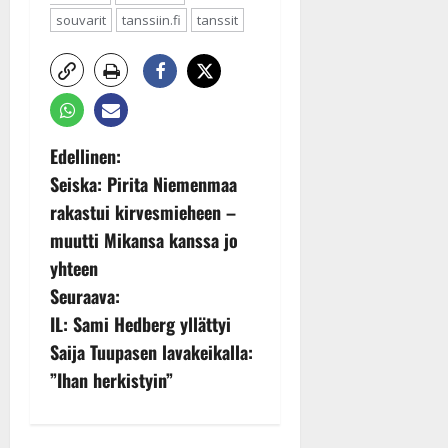
souvarit
tanssiin.fi
tanssit
P
Edellinen:
Seiska: Pirita Niemenmaa
o
rakastui kirvesmieheen –
s
muutti Mikansa kanssa jo
yhteen
t
Seuraava:
n
IL: Sami Hedberg yllättyi
Saija Tuupasen lavakeikalla:
a
”Ihan herkistyin”
v