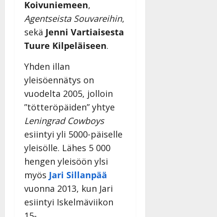
Koivuniemeen
,
Agentseista Souvareihin
,
sekä
Jenni Vartiaisesta
Tuure Kilpeläiseen
.
Yhden illan
yleisöennätys on
vuodelta 2005, jolloin
”tötteröpäiden” yhtye
Leningrad Cowboys
esiintyi yli 5000-päiselle
yleisölle. Lähes 5 000
hengen yleisöön ylsi
myös
Jari Sillanpää
vuonna 2013, kun Jari
esiintyi Iskelmäviikon
15-