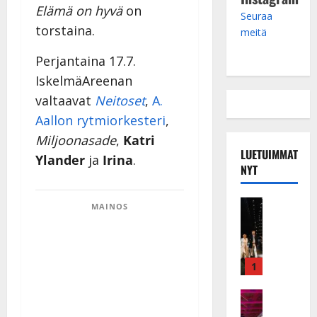
Elämä on hyvä
on
Seuraa
torstaina.
meitä
Perjantaina 17.7.
IskelmäAreenan
valtaavat
Neitoset
,
A.
Aallon rytmiorkesteri
,
Miljoonasade
,
Katri
LUETUIMMAT
Ylander
ja
Irina
.
NYT
Musiikkiv
MAINOS
H
u
i
k
1
e
a
Keikat ja 
I
t