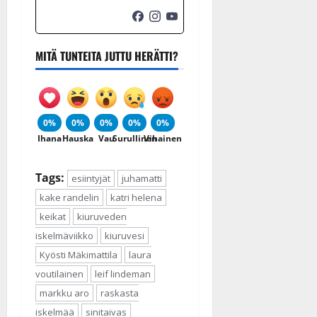
MITÄ TUNTEITA JUTTU HERÄTTI?
0%
0%
0%
0%
0%
Ihana
Hauska
Vau
Surullinen
Vihainen
Tags:
esiintyjät
juhamatti
kake randelin
katri helena
keikat
kiuruveden
iskelmäviikko
kiuruvesi
Kyösti Mäkimattila
laura
voutilainen
leif lindeman
markku aro
raskasta
iskelmää
sinitaivas