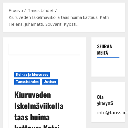
Etusivu
Tanssitähdet
Kiuruveden Iskelmäviikolla taas huima kattaus: Katri
Helena, Juhamatti, Souvarit, Kyösti…
SEURAA
MEITÄ
Keikat ja kiertueet
Tanssitähdet
Uutiset
Kiuruveden
Ota
Iskelmäviikolla
yhteyttä
info@tanssiin.f
taas huima
kattaus: Katri