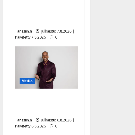
Maikilta pysäyttävä
ulostulo: ”Elämä toi eteeni
sellaisen yllätyksen…”
Tanssiin.fi
Julkaistu: 7.8.2026 |
Päivitetty:7.8.2026
0
Media
Tanssii tähtien kanssa -
julkkikset julki: Anna
Hanski liitää tv-parketilla
Tanssiin.fi
Julkaistu: 6.8.2026 |
Päivitetty:6.8.2026
0