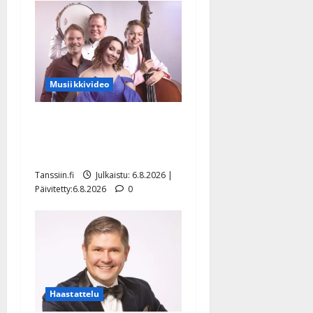
Musiikkivideo
Sopiiko Edith Piaf
tanssilavalle? Pirttijoki
näyttää mallia – video
Tanssiin.fi
Julkaistu: 6.8.2026 |
Päivitetty:6.8.2026
0
Haastattelu