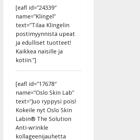
[eafl id=”24339″
name=”Klingel”
text=”Tilaa Klingelin
postimyynnistä upeat
ja edulliset tuotteet!
Kaikkea naisille ja
kotiin.”]
[eafl id=”17678″
name=”Oslo Skin Lab”
text=”Juo ryppysi pois!
Kokeile nyt Oslo Skin
Labin® The Solution
Anti-wrinkle
kollageenijauhetta