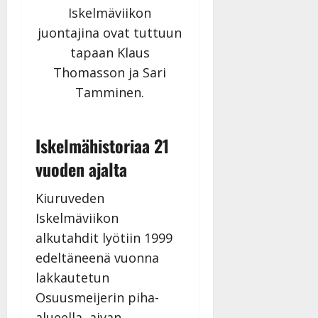
|
Iskelmäviikon
Päivitetty:
juontajina ovat tuttuun
tapaan Klaus
Thomasson ja Sari
Tamminen.
Iskelmähistoriaa 21
vuoden ajalta
Kiuruveden
Iskelmäviikon
alkutahdit lyötiin 1999
edeltäneenä vuonna
lakkautetun
Osuusmeijerin piha-
alueella, aivan