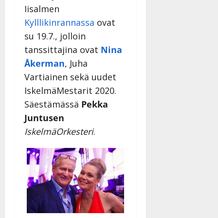
Iisalmen
a
n
Kylllikinrannassa
ovat
n
su 19.7., jolloin
y
tanssittajina ovat
Nina
l
l
Åkerman
, Juha
e
Vartiainen sekä uudet
i
IskelmäMestarit 2020.
s
Säestämässä
Pekka
o
k
Juntusen
i
IskelmäOrkesteri
.
i
t
o
s
Tanssiin.fi
Julkaistu:
27.4.2025