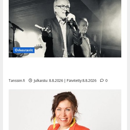
Orkesterit
Matti Ruohonen viettää taas synttäreitään täydessä
hiljaisuudessa – tämä on tilanne nyt
Tanssiin.fi
Julkaistu: 8.8.2026 | Päivitetty:8.8.2026
0