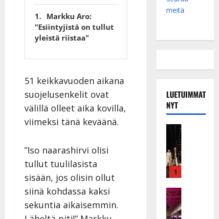
meitä
Markku Aro:
"Esiintyjistä on tullut
yleistä riistaa"
51 keikkavuoden aikana
LUETUIMMAT
suojelusenkelit ovat
NYT
välillä olleet aika kovilla,
viimeksi tänä keväänä.
Musiikkiv
H
u
”Iso naarashirvi olisi
i
tullut tuulilasista
k
1
sisään, jos olisin ollut
e
siinä kohdassa kaksi
a
Keikat ja 
I
t
sekuntia aikaisemmin.
k
h
Läheltä piti!” Markku