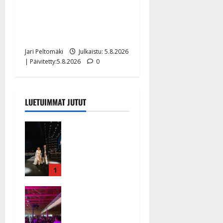
Leif Lindeman levytti:
”Kuvaa osuvasti uraani
pikkupojasta näihin päiviin”
Jari Peltomäki
Julkaistu: 5.8.2026
| Päivitetty:5.8.2026
0
LUETUIMMAT JUTUT
Huikeat
hyvästit!
Tommi
saatteli
Katri
1
Helenan
Ikävä
lavalta
sairauskohta
viimeisen
us: soittaja
kerran –