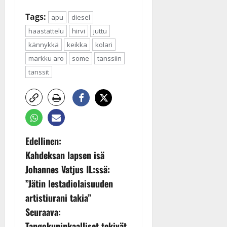
Päivitetty:
Tags:
apu
diesel
haastattelu
hirvi
juttu
kännykkä
keikka
kolari
markku aro
some
tanssiin
tanssit
P
Edellinen:
Kahdeksan lapsen isä
o
Johannes Vatjus IL:ssä:
s
”Jätin lestadiolaisuuden
artistiurani takia”
t
Seuraava:
Tangokuninkaalliset tekivät