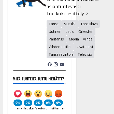
n
asiantuntevasti.
n
Lue koko esittely
y
l
Tanssi
Musiikki
Tanssilava
l
e
Uutinen
Laulu
Orkesteri
i
Paritanssi
Media
Viihde
s
Viihdemusiikki
Lavatanssi
o
k
Tanssiravintola
Televisio
i
i
t
o
MITÄ TUNTEITA JUTTU HERÄTTI?
s
Tanssiin.fi
Julkaistu:
0%
0%
0%
0%
0%
27.4.2025
Ihana
Hauska
Vau
Surullinen
Vihainen
|