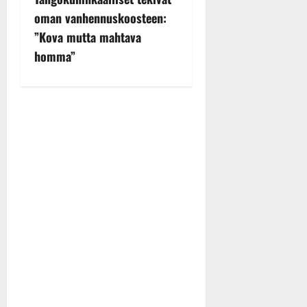
n
oman vanhennuskoosteen:
a
”Kova mutta mahtava
v
homma”
i
g
a
t
i
o
n