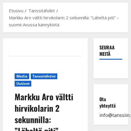
Etusivu
Tanssitähdet
Markku Aro vältti hirvikolarin 2 sekunnilla: ”Läheltä piti” –
suomii Avussa kännyköitä
SEURAA
MEITÄ
Media
Tanssitähdet
Uutiset
Markku Aro vältti
Ota
hirvikolarin 2
yhteyttä
info@tanssiin.f
sekunnilla:
”Läheltä piti” –