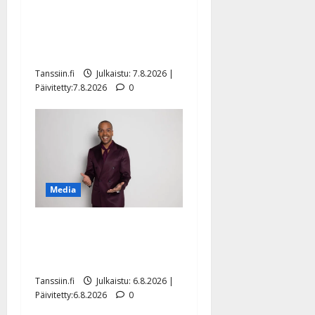
Maikilta pysäyttävä
ulostulo: ”Elämä toi eteeni
sellaisen yllätyksen…”
Tanssiin.fi
Julkaistu: 7.8.2026 |
Päivitetty:7.8.2026
0
Media
Tanssii tähtien kanssa -
julkkikset julki: Anna
Hanski liitää tv-parketilla
Tanssiin.fi
Julkaistu: 6.8.2026 |
Päivitetty:6.8.2026
0