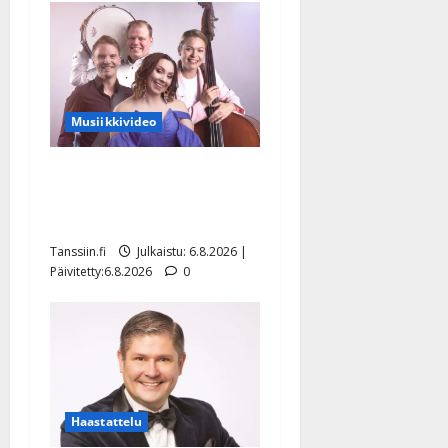
Musiikkivideo
Sopiiko Edith Piaf
tanssilavalle? Pirttijoki
näyttää mallia – video
Tanssiin.fi
Julkaistu: 6.8.2026 |
Päivitetty:6.8.2026
0
Haastattelu