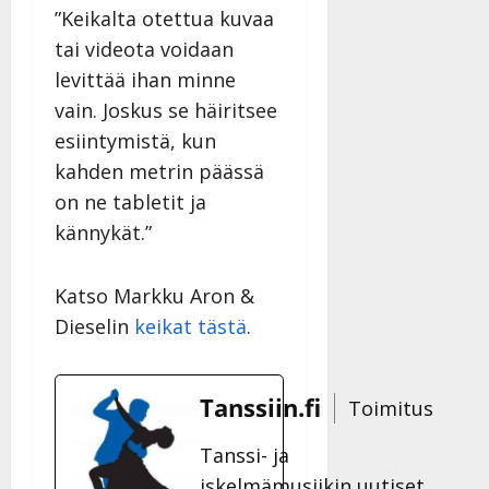
v
u
Julkaistu:
j
Tanssiin.fi
”Keikalta otettua kuvaa
a
l
21.8.2025
a
tai videota voidaan
t
e
|
v
Julkaistu:
p
Päivitetty:
K
levittää ihan minne
22.8.2025
i
i
a
|
d
vain. Joskus se häiritsee
a
t
Päivitetty:
e
esiintymistä, kun
n
r
o
t
kahden metrin päässä
i
k
i
…
on ne tabletit ja
o
n
”
o
kännykät.”
a
s
Tanssiin.fi
h
t
ä
Julkaistu:
Katso Markku Aron &
e
i
20.8.2025
Dieselin
keikat tästä
.
Tanssiin.fi
t
|
Päivitetty:
ä
Julkaistu:
ä
17.8.2025
Tanssiin.fi
Toimitus
n
|
–
Päivitetty:
Tanssi- ja
D
a
iskelmämusiikin uutiset