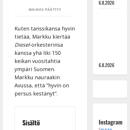
6.8.2026
MAINOS PÄÄTTYY
Sopiiko
Edith Piaf
Kuten tanssikansa hyvin
tanssilavalle?
Pirttijoki
tietää, Markku kiertää
näyttää
Diesel
-orkesterinsa
mallia –
kanssa yhä liki 150
video
keikan vuositahtia
6.8.2026
ympäri Suomen.
Markku nauraakin
Avussa, että ”hyvin on
persus kestänyt”.
Instagram
Sisältö
Seuraa