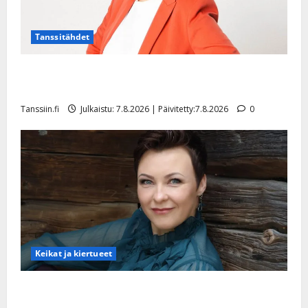
Tanssitähdet
TTK-tähti Anna Hanski rakastaa tanssia – suru
tyttären syövästä painaa
Tanssiin.fi
Julkaistu: 7.8.2026 | Päivitetty:7.8.2026
0
Keikat ja kiertueet
Maikilta pysäyttävä ulostulo: ”Elämä toi eteeni
sellaisen yllätyksen…”