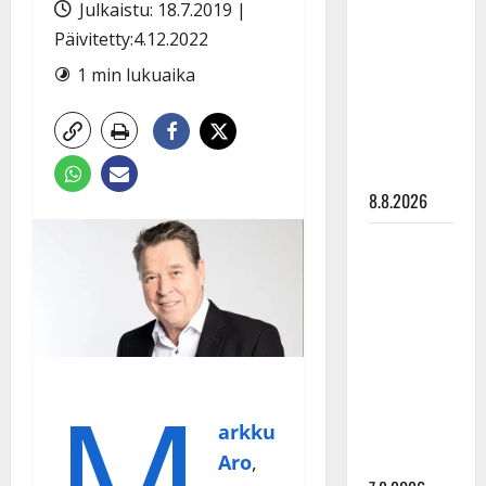
Julkaistu: 18.7.2019 |
Ruohonen
viettää taas
Päivitetty:4.12.2022
synttäreitään
1 min lukuaika
täydessä
hiljaisuudessa
– tämä on
tilanne nyt
8.8.2026
TTK-tähti
Anna
Hanski
rakastaa
tanssia –
suru
M
tyttären
arkku
syövästä
painaa
Aro
,