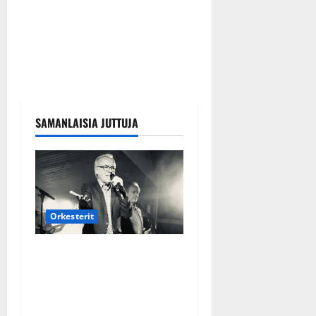
SAMANLAISIA JUTTUJA
Orkesterit
Matti Ruohonen viettää taas
synttäreitään täydessä
hiljaisuudessa – tämä on
tilanne nyt