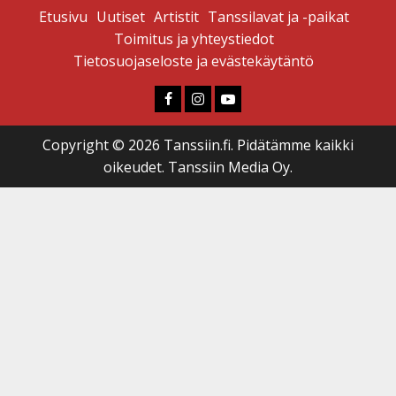
Etusivu
Uutiset
Artistit
Tanssilavat ja -paikat
Toimitus ja yhteystiedot
Tietosuojaseloste ja evästekäytäntö
Faceboook
Instagram
Youtube
Copyright © 2026 Tanssiin.fi. Pidätämme kaikki
oikeudet. Tanssiin Media Oy.