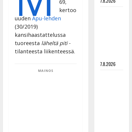
7.8.2026
69,
kertoo
Maikilta
uuden
Apu-lehden
pysäyttävä
(30/2019)
ulostulo:
”Elämä toi
kansihaastattelussa
eteeni
tuoreesta
läheltä piti
-
sellaisen
tilanteesta liikenteessä.
yllätyksen…”
7.8.2026
MAINOS
Tanssii
tähtien
kanssa -
julkkikset
julki: Anna
Hanski
liitää tv-
parketilla