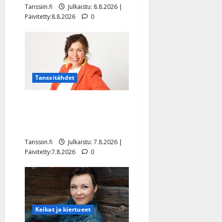
Tanssiin.fi
Julkaistu: 8.8.2026 |
Päivitetty:8.8.2026
0
Tanssitähdet
TTK-tähti Anna Hanski
rakastaa tanssia – suru
tyttären syövästä painaa
Tanssiin.fi
Julkaistu: 7.8.2026 |
Päivitetty:7.8.2026
0
Keikat ja kiertueet