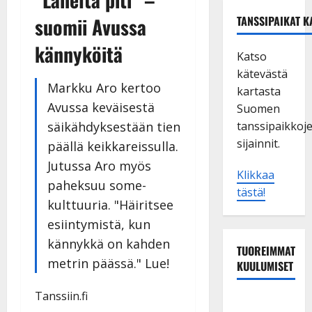
suomii Avussa
TANSSIPAIKAT K
kännyköitä
Katso
kätevästä
Markku Aro kertoo
kartasta
Avussa keväisestä
Suomen
säikähdyksestään tien
tanssipaikkoj
sijainnit.
päällä keikkareissulla.
Jutussa Aro myös
Klikkaa
paheksuu some-
tästä!
kulttuuria. "Häiritsee
esiintymistä, kun
kännykkä on kahden
TUOREIMMAT
metrin päässä." Lue!
KUULUMISET
Tanssiin.fi
Matti