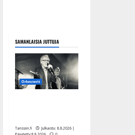
SAMANLAISIA JUTTUJA
Orkesterit
Matti Ruohonen viettää taas
synttäreitään täydessä
hiljaisuudessa – tämä on
tilanne nyt
Tanssiin.fi
Julkaistu: 8.8.2026 |
Päivitetty:8.8.2026
0