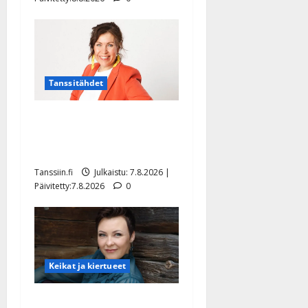
Tanssitähdet
TTK-tähti Anna Hanski
rakastaa tanssia – suru
tyttären syövästä painaa
Tanssiin.fi
Julkaistu: 7.8.2026 |
Päivitetty:7.8.2026
0
Keikat ja kiertueet
Maikilta pysäyttävä