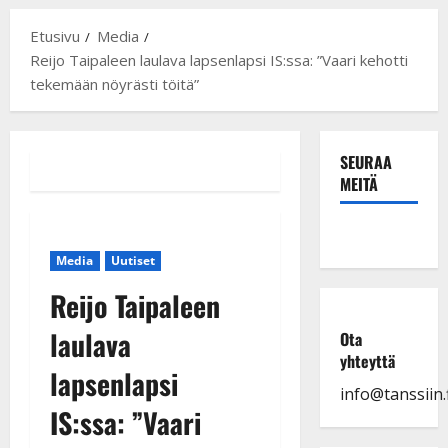
Etusivu
Media
Reijo Taipaleen laulava lapsenlapsi IS:ssa: ”Vaari kehotti
tekemään nöyrästi töitä”
SEURAA
MEITÄ
Media
Uutiset
Reijo Taipaleen
laulava
Ota
yhteyttä
lapsenlapsi
info@tanssiin.f
IS:ssa: ”Vaari