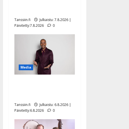
ulostulo: ”Elämä toi eteeni
sellaisen yllätyksen…”
Tanssiin.fi
Julkaistu: 7.8.2026 |
Päivitetty:7.8.2026
0
Media
Tanssii tähtien kanssa -
julkkikset julki: Anna
Hanski liitää tv-parketilla
Tanssiin.fi
Julkaistu: 6.8.2026 |
Päivitetty:6.8.2026
0