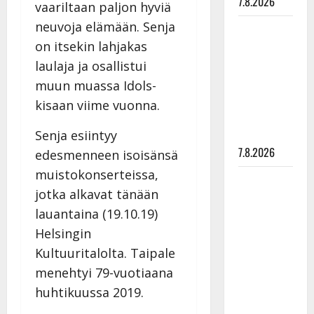
7.8.2026
vaariltaan paljon hyviä
neuvoja elämään. Senja
Maikilta
on itsekin lahjakas
pysäyttävä
ulostulo:
laulaja ja osallistui
”Elämä toi
muun muassa Idols-
eteeni
kisaan viime vuonna.
sellaisen
yllätyksen…”
Senja esiintyy
7.8.2026
edesmenneen isoisänsä
muistokonserteissa,
Tanssii
jotka alkavat tänään
tähtien
lauantaina (19.10.19)
kanssa -
julkkikset
Helsingin
julki: Anna
Kultuuritalolta. Taipale
Hanski
menehtyi 79-vuotiaana
liitää tv-
huhtikuussa 2019.
parketilla