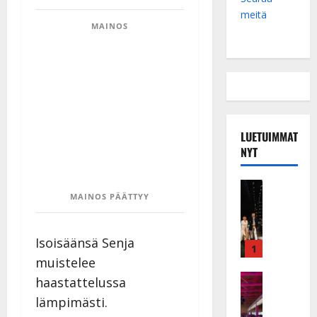
meitä
MAINOS
LUETUIMMAT
NYT
Musiikkiv
MAINOS PÄÄTTYY
H
u
i
Isoisäänsä Senja
k
1
muistelee
e
a
Keikat ja 
haastattelussa
I
t
lämpimästi.
k
h