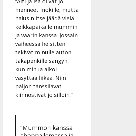
”Äiti ja isä olivat jo
n
menneet mökille, mutta
n
y
halusin itse jäädä vielä
l
keikkapaikalle mummin
l
ja vaarin kanssa. Jossain
e
vaiheessa he sitten
i
s
tekivät minulle auton
o
takapenkille sängyn,
k
kun minua alkoi
i
väsyttää liikaa. Niin
i
t
paljon tanssilavat
o
kiinnostivat jo silloin.”
s
Tanssiin.fi
Julkaistu:
27.4.2025
”Mummon kanssa
|
shoppailemassa ja