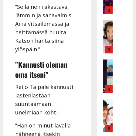
ä
y
”Sellainen rakastava,
v
v
2
lämmin ja sanavalmis.
ä
ä
s
Tanssitäh
s
Aina vitsailemassa ja
H
a
t
heittämässä huulta.
e
i
i
Katson häntä siinä
i
r
t
d
ylöspäin.”
a
3
!
i
u
T
P
”Kannusti oleman
Tanssitäh
s
o
T
a
k
m
oma itseni”
ä
k
o
m
m
a
h
i
Reijo Taipale kannusti
ä
r
4
t
s
I
lastenlastaan
i
a
a
l
Haastatte
s
u
a
suuntaamaan
H
e
e
s
t
unelmiaan kohti.
u
V
n
:
t
i
a
j
s
e
”Hän on minut lavalla
k
i
5
a
o
l
nähneenä itsekin
e
n
M