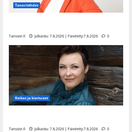
Tanssitähdet
TTK-tähti Anna Hanski rakastaa tanssia – suru
tyttären syövästä painaa
Tanssiin.fi
Julkaistu: 7.8.2026 | Päivitetty:7.8.2026
0
Keikat ja kiertueet
Maikilta pysäyttävä ulostulo: ”Elämä toi eteeni
sellaisen yllätyksen…”
Tanssiin.fi
Julkaistu: 7.8.2026 | Päivitetty:7.8.2026
0