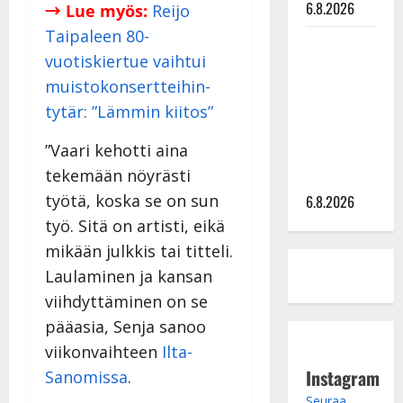
6.8.2026
→ Lue myös:
Reijo
Taipaleen 80-
Sopiiko
vuotiskiertue vaihtui
Edith Piaf
muistokonsertteihin-
tanssilavalle?
Pirttijoki
tytär: ”Lämmin kiitos”
näyttää
”Vaari kehotti aina
mallia –
tekemään nöyrästi
video
työtä, koska se on sun
6.8.2026
työ. Sitä on artisti, eikä
mikään julkkis tai titteli.
Laulaminen ja kansan
viihdyttäminen on se
pääasia, Senja sanoo
viikonvaihteen
Ilta-
Instagram
Sanomissa
.
Seuraa