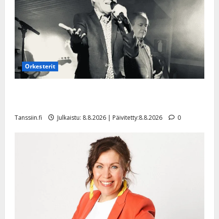
Orkesterit
Matti Ruohonen viettää taas synttäreitään täydessä
hiljaisuudessa – tämä on tilanne nyt
Tanssiin.fi
Julkaistu: 8.8.2026 | Päivitetty:8.8.2026
0