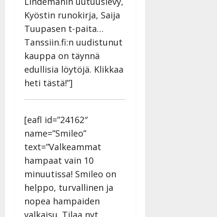
Lindemanin uutuuslevy,
Kyöstin runokirja, Saija
Tuupasen t-paita…
Tanssiin.fi:n uudistunut
kauppa on täynnä
edullisia löytöjä. Klikkaa
heti tästä!”]
[eafl id=”24162″
name=”Smileo”
text=”Valkeammat
hampaat vain 10
minuutissa! Smileo on
helppo, turvallinen ja
nopea hampaiden
valkaisu. Tilaa nyt