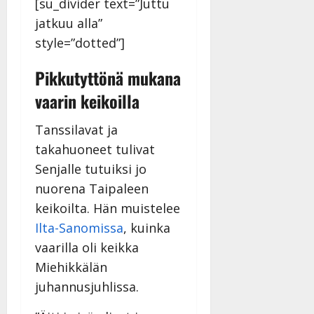
v
u
[su_divider text=”Juttu
Julkaistu:
j
Tanssiin.fi
a
l
21.8.2025
a
jatkuu alla”
t
e
|
v
Julkaistu:
style=”dotted”]
p
Päivitetty:
K
22.8.2025
i
i
a
|
d
Pikkutyttönä mukana
a
t
Päivitetty:
e
n
r
vaarin keikoilla
o
t
i
k
i
…
Tanssilavat ja
o
n
”
o
takahuoneet tulivat
a
s
Tanssiin.fi
Senjalle tutuiksi jo
h
t
ä
nuorena Taipaleen
Julkaistu:
e
i
20.8.2025
keikoilta. Hän muistelee
Tanssiin.fi
t
|
Ilta-Sanomissa
, kuinka
Päivitetty:
ä
Julkaistu:
vaarilla oli keikka
ä
17.8.2025
n
Miehikkälän
|
–
Päivitetty:
juhannusjuhlissa.
D
a