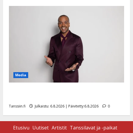
Media
Tanssii tähtien kanssa -julkkikset julki: Anna Hanski
liitää tv-parketilla
Tanssiin.fi
Julkaistu: 6.8.2026 | Päivitetty:6.8.2026
0
Etusivu
Uutiset
Artistit
Tanssilavat ja -paikat