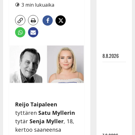
Ruohonen
3 min lukuaika
viettää taas
synttäreitään
täydessä
hiljaisuudessa
– tämä on
tilanne nyt
8.8.2026
TTK-tähti
Anna
Hanski
rakastaa
tanssia –
Reijo Taipaleen
suru
tyttären
Satu Myllerin
tyttären
syövästä
tytär
Senja Myller
, 18,
painaa
kertoo saaneensa