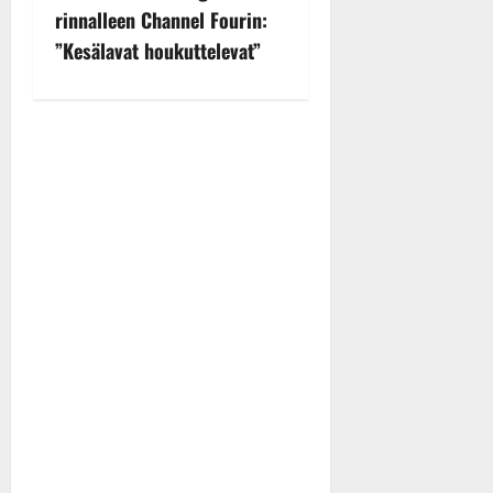
rinnalleen Channel Fourin:
a
”Kesälavat houkuttelevat”
v
i
g
a
t
i
o
n