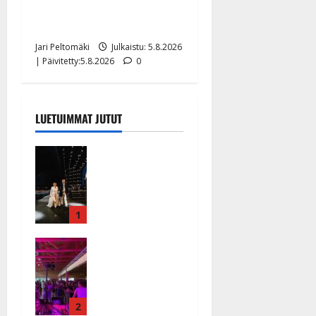
”Kuvaa osuvasti uraani
pikkupojasta näihin päiviin”
Jari Peltomäki
Julkaistu: 5.8.2026
| Päivitetty:5.8.2026
0
LUETUIMMAT JUTUT
Huikeat
hyvästit!
Tommi
saatteli
Katri
1
Helenan
Ikävä
lavalta
sairauskohta
viimeisen
us: soittaja
kerran –
tuupertui
kuva- ja
kesken
2
videokooste