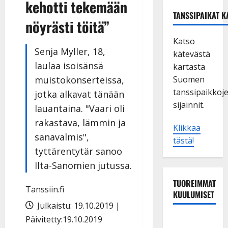
kehotti tekemään
TANSSIPAIKAT K
nöyrästi töitä”
Katso
Senja Myller, 18,
kätevästä
laulaa isoisänsä
kartasta
muistokonserteissa,
Suomen
tanssipaikkoj
jotka alkavat tänään
sijainnit.
lauantaina. "Vaari oli
rakastava, lämmin ja
Klikkaa
sanavalmis",
tästä!
tyttärentytär sanoo
Ilta-Sanomien jutussa.
TUOREIMMAT
Tanssiin.fi
KUULUMISET
Julkaistu: 19.10.2019 |
Päivitetty:19.10.2019
Matti