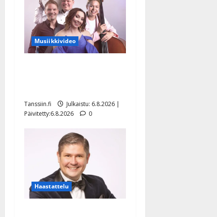
Musiikkivideo
Sopiiko Edith Piaf
tanssilavalle? Pirttijoki
näyttää mallia – video
Tanssiin.fi
Julkaistu: 6.8.2026 |
Päivitetty:6.8.2026
0
Haastattelu
Leif Lindeman levytti: