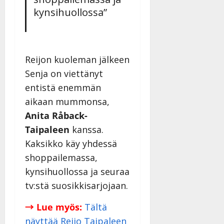
Päivitetty:
kynsihuollossa”
Reijon kuoleman jälkeen
Senja on viettänyt
entistä enemmän
aikaan mummonsa,
Anita Råback-
Taipaleen
kanssa.
Kaksikko käy yhdessä
shoppailemassa,
kynsihuollossa ja seuraa
tv:stä suosikkisarjojaan.
→ Lue myös:
Tältä
näyttää Reijo Taipaleen