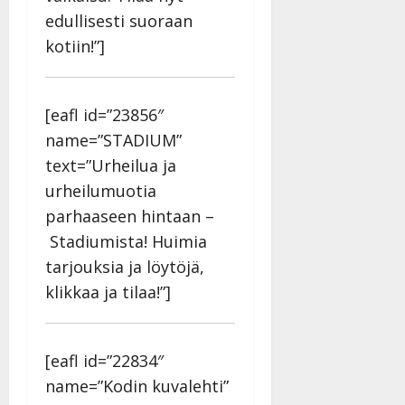
edullisesti suoraan
kotiin!”]
[eafl id=”23856″
name=”STADIUM”
text=”Urheilua ja
urheilumuotia
parhaaseen hintaan –
Stadiumista! Huimia
tarjouksia ja löytöjä,
klikkaa ja tilaa!”]
[eafl id=”22834″
name=”Kodin kuvalehti”