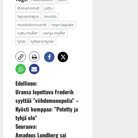
iltasanomat
juttu
lapsenlapsi
muisto
muistokonsertti
reijo taipale
satu myller
senja myller
tytär
tyttärentytär
P
Edellinen:
Uransa lopettava Frederik
o
syyttää ”viihdemonopolia” –
s
Kyösti komppaa: ”Petetty ja
tyhjä olo”
t
Seuraava:
n
Amadeus Lundberg sai