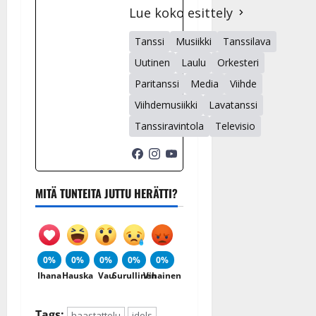
Lue koko esittely
Tanssi
Musiikki
Tanssilava
Uutinen
Laulu
Orkesteri
Paritanssi
Media
Viihde
Viihdemusiikki
Lavatanssi
Tanssiravintola
Televisio
MITÄ TUNTEITA JUTTU HERÄTTI?
0%
0%
0%
0%
0%
Ihana
Hauska
Vau
Surullinen
Vihainen
Tags:
haastattelu
idols