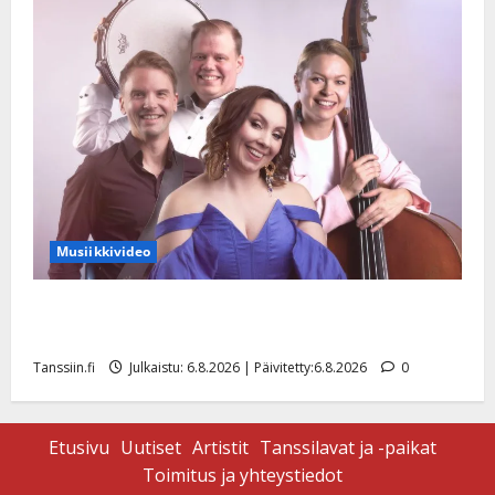
Musiikkivideo
Sopiiko Edith Piaf tanssilavalle? Pirttijoki näyttää
mallia – video
Tanssiin.fi
Julkaistu: 6.8.2026 | Päivitetty:6.8.2026
0
Etusivu
Uutiset
Artistit
Tanssilavat ja -paikat
Toimitus ja yhteystiedot