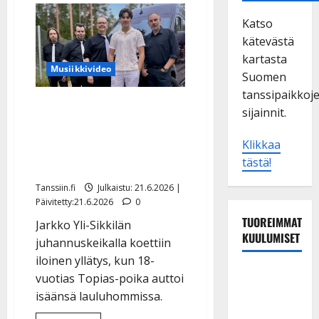
Katso
kätevästä
kartasta
Musiikkivideo
Suomen
tanssipaikkoj
Näin laulaa Jarkko Yli-
sijainnit.
Sikkilän pesäpalloileva
poika – debytoi
Klikkaa
tästä!
lavakeikalla
Tanssiin.fi
Julkaistu: 21.6.2026 |
Päivitetty:21.6.2026
0
TUOREIMMAT
Jarkko Yli-Sikkilän
KUULUMISET
juhannuskeikalla koettiin
iloinen yllätys, kun 18-
TTK-tähti
vuotias Topias-poika auttoi
Anna
isäänsä lauluhommissa.
Hanski