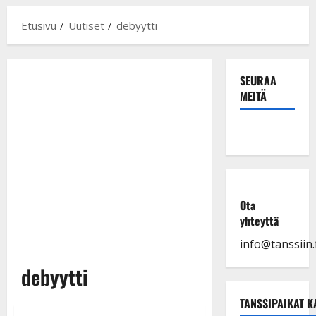
Etusivu
Uutiset
debyytti
SEURAA
MEITÄ
Ota
yhteyttä
info@tanssiin.f
debyytti
TANSSIPAIKAT K