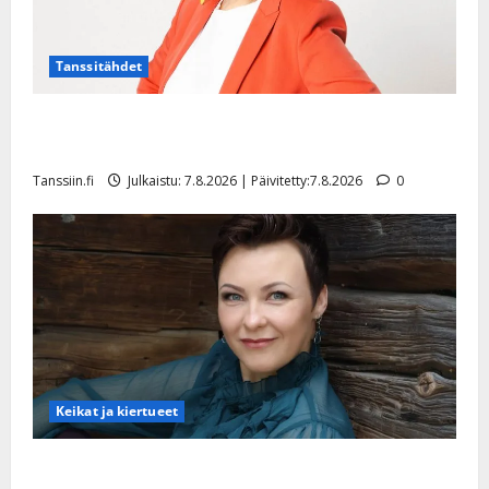
Tanssitähdet
TTK-tähti Anna Hanski rakastaa tanssia – suru
tyttären syövästä painaa
Tanssiin.fi
Julkaistu: 7.8.2026 | Päivitetty:7.8.2026
0
Keikat ja kiertueet
Maikilta pysäyttävä ulostulo: ”Elämä toi eteeni