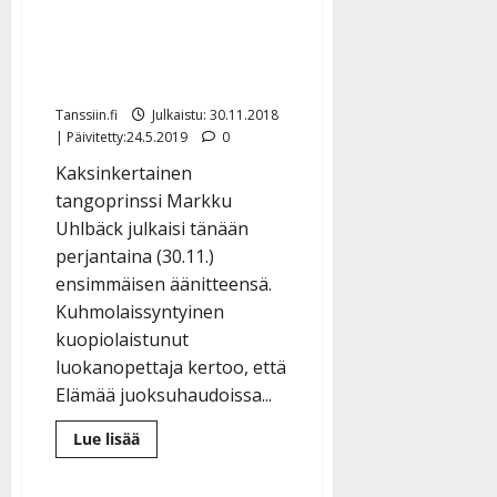
juoksuhaudoissa on
omistettu sotiemme
veteraaneille
Tanssiin.fi
Julkaistu: 30.11.2018
| Päivitetty:24.5.2019
0
Kaksinkertainen
tangoprinssi Markku
Uhlbäck julkaisi tänään
perjantaina (30.11.)
ensimmäisen äänitteensä.
Kuhmolaissyntyinen
kuopiolaistunut
luokanopettaja kertoo, että
Elämää juoksuhaudoissa...
Lue
Lue lisää
lisää
aiheesta
Markku