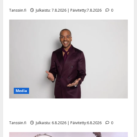
sellaisen yllätyksen…”
Tanssiin.fi
Julkaistu: 7.8.2026 | Päivitetty:7.8.2026
0
Media
Tanssii tähtien kanssa -julkkikset julki: Anna Hanski
liitää tv-parketilla
Tanssiin.fi
Julkaistu: 6.8.2026 | Päivitetty:6.8.2026
0