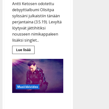
Antti Ketosen odotettu
debyyttialbumi Olisitpa
sylissäni julkaistiin tänään
perjantaina (3.5.19). Levyltä
löytyvät jättihitiksi
nousseen nimikappaleen
lisäksi singlet...
Lue
Lue lisää
lisää
aiheesta
Antti
Ketonen
debyyttialbumistaan:
”Unelmani
toteutui”
–
kuuntele
levy
Musiikkivideo
Markku Uhlbäckin
debyytti julki: Elämää