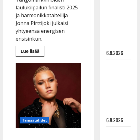
kanssa -
laulukilpailun finalisti 2025
julkkikset
ja harmonikkataiteilija
julki: Anna
Jonna Pirttijoki julkaisi
Hanski
yhtyeensä energisen
liitää tv-
ensisinkun.
parketilla
Lue
Lue lisää
6.8.2026
lisää
aiheesta
Tangofinalisti
Sopiiko
Jonna
Edith Piaf
Pirttijoki
levytti
tanssilavalle?
debyyttisinglen:
“Sen
Pirttijoki
pitää
kutsua,
näyttää
sen
pitää
mallia –
tuntua!”
video
6.8.2026
Tanssitähdet
Leif
The Voice -Oliver: ”Hullu