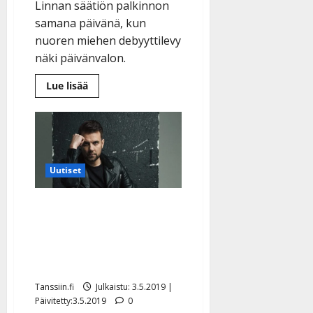
Linnan säätiön palkinnon
n
samana päivänä, kun
y
l
nuoren miehen debyyttilevy
l
näki päivänvalon.
e
Lue
i
Lue lisää
lisää
s
aiheesta
Tino
o
Ahlgren
k
iloitsee
tuplasti:
i
esikoisalbumi
i
ja
Uutiset
arvostettu
t
palkinto
tulkintakyvystä
o
Antti Ketonen
s
debyyttialbumistaan:
Tanssiin.fi
”Unelmani toteutui” –
Julkaistu:
kuuntele levy
27.4.2025
|
Tanssiin.fi
Julkaistu: 3.5.2019 |
Päivitetty:
Päivitetty:3.5.2019
0