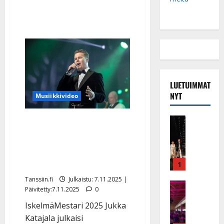
julkaisi
isoja
uutisia
LUETUIMMAT
NYT
Musiikkivideo
Musiikkiv
Jukka Katajalan levyhaave
H
toteutui – avautuu
u
koskettavasta hetkestä
i
k
lastensa kanssa
1
e
Tanssiin.fi
Julkaistu: 7.11.2025 |
a
Keikat ja 
Päivitetty:7.11.2025
0
I
t
IskelmäMestari 2025 Jukka
k
h
ä
y
Katajala julkaisi