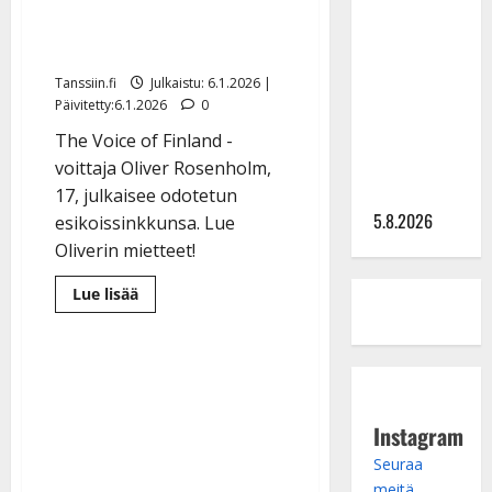
Lindeman
vuosi muutti mun elämän”
levytti:
– julkaisi isoja uutisia
”Kuvaa
osuvasti
Tanssiin.fi
Julkaistu: 6.1.2026 |
Päivitetty:6.1.2026
0
uraani
pikkupojasta
The Voice of Finland -
näihin
voittaja Oliver Rosenholm,
päiviin”
17, julkaisee odotetun
5.8.2026
esikoissinkkunsa. Lue
Oliverin mietteet!
Lue
Lue lisää
lisää
aiheesta
The
Voice
-
Oliver:
”Hullu
vuosi
Instagram
muutti
mun
elämän”
Seuraa
–
meitä