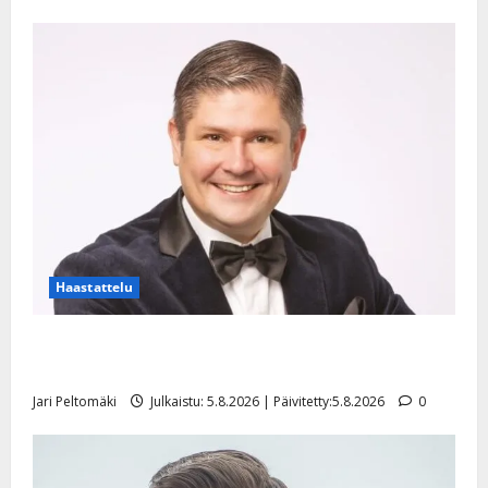
Haastattelu
Leif Lindeman levytti: ”Kuvaa osuvasti uraani
pikkupojasta näihin päiviin”
Jari Peltomäki
Julkaistu: 5.8.2026 | Päivitetty:5.8.2026
0