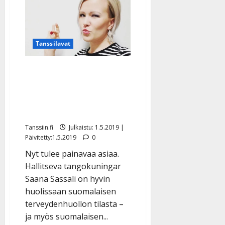
a
t
Päivitetty:
e
n
r
o
t
i
k
i
…
o
Tanssilavat
n
”
o
a
s
Tanssiin.fi
Saana Sassali haastaa
h
t
kaikki mukaan: ”Tanssien
ä
Julkaistu:
e
i
20.8.2025
terveyttä ja pitkää ikää” –
Tanssiin.fi
t
|
alkoi kampanjan äidiksi
Päivitetty:
ä
Julkaistu:
ä
Tanssiin.fi
Julkaistu: 1.5.2019 |
17.8.2025
Päivitetty:1.5.2019
0
n
|
–
Päivitetty:
Nyt tulee painavaa asiaa.
D
Hallitseva tangokuningar
a
Saana Sassali on hyvin
n
huolissaan suomalaisen
n
terveydenhuollon tilasta –
y
l
ja myös suomalaisen...