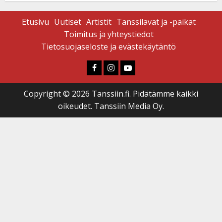
Etusivu
Uutiset
Artistit
Tanssilavat ja -paikat
Toimitus ja yhteystiedot
Tietosuojaseloste ja evästekäytäntö
Faceboook
Instagram
Youtube
Copyright © 2026 Tanssiin.fi. Pidätämme kaikki
oikeudet. Tanssiin Media Oy.