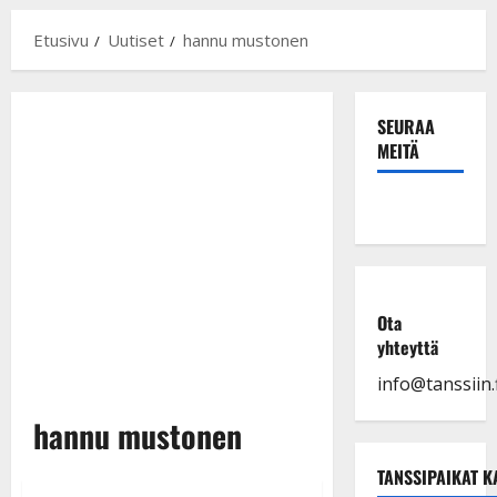
Etusivu
Uutiset
hannu mustonen
SEURAA
MEITÄ
Ota
yhteyttä
info@tanssiin.f
hannu mustonen
TANSSIPAIKAT K