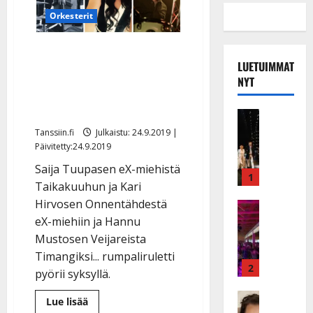
Orkesterit
Rumpukapula kiertoon:
LUETUIMMAT
Onnentähden, eX-miesten
NYT
ja Taikakuun rumpalit
vaihtuvat
Musiikkiv
H
Tanssiin.fi
Julkaistu: 24.9.2019 |
u
Päivitetty:24.9.2019
i
Saija Tuupasen eX-miehistä
k
1
Taikakuuhun ja Kari
e
Hirvosen Onnentähdestä
a
Keikat ja 
I
t
eX-miehiin ja Hannu
k
h
Mustosen Veijareista
ä
y
Timangiksi... rumpaliruletti
v
v
2
pyörii syksyllä.
ä
ä
s
Tanssitäh
s
Lue
Lue lisää
H
lisää
a