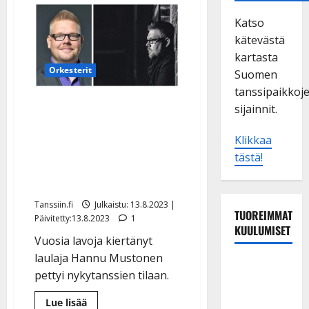
Katso
kätevästä
kartasta
Orkesterit
Suomen
tanssipaikkoj
Pillit pussiin pannut
sijainnit.
tanssimuusikko:
Klikkaa
”Orkesteri toimii nyt vain
tästä!
statistina
urheilukilpailulle”
Tanssiin.fi
Julkaistu: 13.8.2023 |
TUOREIMMAT
Päivitetty:13.8.2023
1
KUULUMISET
Vuosia lavoja kiertänyt
laulaja Hannu Mustonen
Tanssii
pettyi nykytanssien tilaan.
tähtien
kanssa -
Lue
Lue lisää