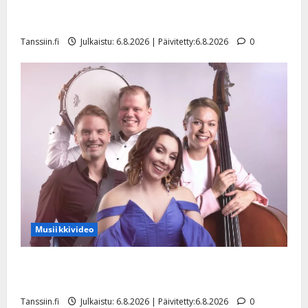
Tanssii tähtien kanssa -julkkikset julki: Anna Hanski
liitää tv-parketilla
Tanssiin.fi
Julkaistu: 6.8.2026 | Päivitetty:6.8.2026
0
Musiikkivideo
Sopiiko Edith Piaf tanssilavalle? Pirttijoki näyttää
mallia – video
Tanssiin.fi
Julkaistu: 6.8.2026 | Päivitetty:6.8.2026
0