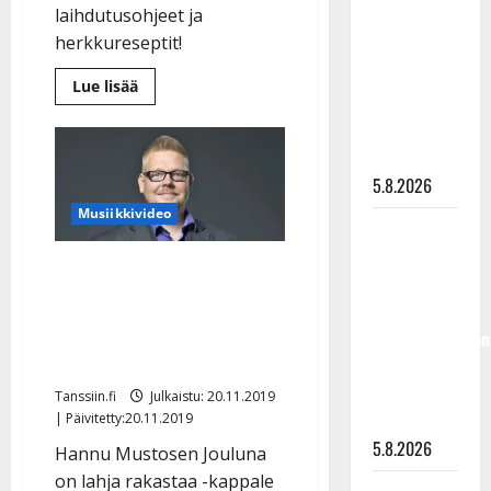
laihdutusohjeet ja
”Kuvaa
herkkureseptit!
osuvasti
uraani
Lue
Lue lisää
lisää
pikkupojasta
aiheesta
näihin
Ohhoh!
Tanssitähti
päiviin”
laihtui
40
5.8.2026
kg
–
Musiikkivideo
näin
Jukka
Hannu
Mustonen
Hallikainen,
Hannu Mustonen teki
sen
50,
teki:
kauniin joulusinkun:
”Keto-
liikuttuu
ruokia
”Laulun sanoma kolahti
ja
lapsenlapsistaan
liikuntaa”
heti”
– uusi laulu
koskettaa
Tanssiin.fi
Julkaistu: 20.11.2019
syvältä
| Päivitetty:20.11.2019
5.8.2026
Hannu Mustosen Jouluna
on lahja rakastaa -kappale