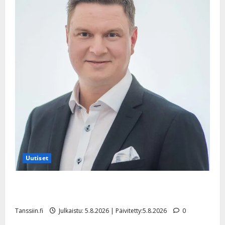
Uutiset
Jukka Hallikainen, 50, liikuttuu lapsenlapsistaan –
uusi laulu koskettaa syvältä
Tanssiin.fi
Julkaistu: 5.8.2026 | Päivitetty:5.8.2026
0