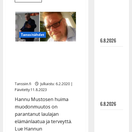
lisää
julkkikset
aiheesta
Pillit
julki: Anna
pussiin
pannut
Hanski
tanssimuusikko:
liitää tv-
”Orkesteri
toimii
parketilla
nyt
Tanssitähdet
vain
6.8.2026
statistina
urheilukilpailulle”
Ohhoh! Tanssitähti laihtui
Sopiiko
40 kg – näin Hannu
Edith Piaf
Mustonen sen teki: ”Keto-
tanssilavalle?
Pirttijoki
ruokia ja liikuntaa”
näyttää
Tanssiin.fi
Julkaistu: 6.2.2020 |
mallia –
Päivitetty:11.8.2023
video
Hannu Mustosen huima
6.8.2026
muodonmuutos on
parantanut laulajan
Leif
elämänlaatua ja terveyttä.
Lindeman
Lue Hannun
levytti: