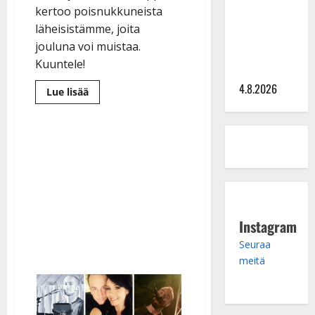
Saija
kertoo poisnukkuneista
Tuupanen ei
läheisistämme, joita
toivu –
jouluna voi muistaa.
lääkäri:
Kuuntele!
”Vaakatasoon”
4.8.2026
Lue
Lue lisää
lisää
aiheesta
Hannu
Mustonen
teki
kauniin
joulusinkun:
”Laulun
sanoma
kolahti
heti”
Instagram
Seuraa
meitä