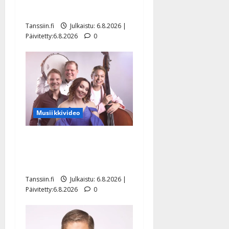
Hanski liitää tv-parketilla
Tanssiin.fi
Julkaistu: 6.8.2026 |
Päivitetty:6.8.2026
0
Musiikkivideo
Sopiiko Edith Piaf
tanssilavalle? Pirttijoki
näyttää mallia – video
Tanssiin.fi
Julkaistu: 6.8.2026 |
Päivitetty:6.8.2026
0