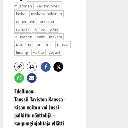
mustonen
kari hirvonen
keikat
miska venäläinen
onnentähti
orkesteri
rumpali
rumpu
Saija
Tuupanen
samuli mäkelä
taikakuu
tanssiin.fi
tanssit
timangi
vaihto
veijarit
P
Edellinen:
Tanssii Tavisten Kanssa -
o
kisan voiton vei Jussi-
s
palkittu näyttelijä –
kaupunginjohtaja yllätti