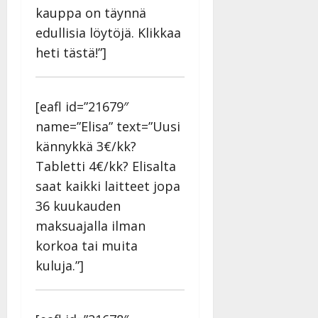
kauppa on täynnä
edullisia löytöjä. Klikkaa
heti tästä!”]
[eafl id=”21679″
name=”Elisa” text=”Uusi
kännykkä 3€/kk?
Tabletti 4€/kk? Elisalta
saat kaikki laitteet jopa
36 kuukauden
maksuajalla ilman
korkoa tai muita
kuluja.”]