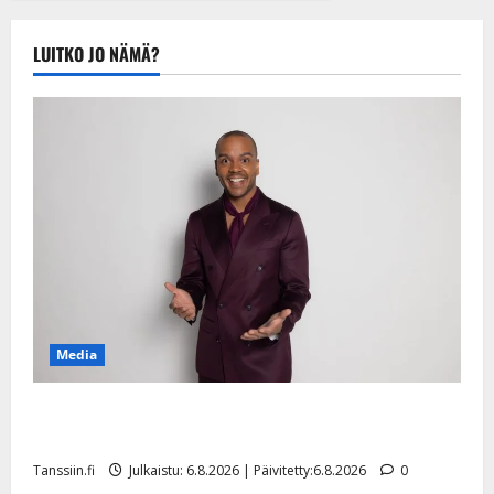
Tanssiin.fi
Julkaistu:
LUITKO JO NÄMÄ?
20.8.2025 |
Päivitetty:22.8.2025
Media
Tanssii tähtien kanssa -julkkikset julki: Anna Hanski
liitää tv-parketilla
Tanssiin.fi
Julkaistu: 6.8.2026 | Päivitetty:6.8.2026
0