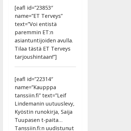
[eafl id=”23853″
name=”ET Terveys”
text=”Voi entistä
paremmin ET:n
asiantuntijoiden avulla.
Tilaa tästä ET Terveys
tarjoushintaan!”]
[eafl id=”22314″
name=”Kaupppa
tanssiin.fi” text=”Leif
Lindemanin uutuuslevy,
Kyöstin runokirja, Saija
Tuupasen t-paita…
Tanssiin.fi:n uudistunut