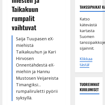
Taikakuun
TANSSIPAIKAT K
rumpalit
Katso
kätevästä
vaihtuvat
kartasta
Suomen
Saija Tuupasen eX-
tanssipaikkoj
miehistä
sijainnit.
Taikakuuhun ja Kari
Hirvosen
Klikkaa
Onnentähdestä eX-
tästä!
miehiin ja Hannu
Mustosen Veijareista
TUOREIMMAT
Timangiksi...
KUULUMISET
rumpaliruletti pyörii
syksyllä.
Tanssii