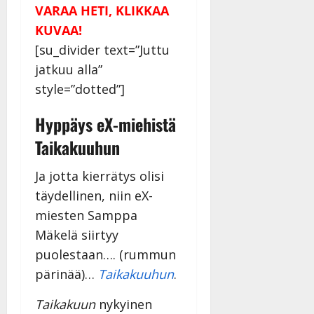
v
Julkaistu:
VARAA HETI, KLIKKAA
p
Päivitetty:
K
22.8.2025
i
i
a
KUVAA!
|
d
a
t
Päivitetty:
e
[su_divider text=”Juttu
n
r
o
jatkuu alla”
t
i
k
style=”dotted”]
i
…
o
n
”
o
Hyppäys eX-miehistä
a
s
Tanssiin.fi
h
t
Taikakuuhun
ä
Julkaistu:
e
i
20.8.2025
Ja jotta kierrätys olisi
Tanssiin.fi
t
|
täydellinen, niin eX-
Päivitetty:
ä
Julkaistu:
ä
miesten Samppa
17.8.2025
n
|
Mäkelä siirtyy
–
Päivitetty:
puolestaan…. (rummun
D
pärinää)…
Taikakuuhun
.
a
n
Taikakuun
nykyinen
n