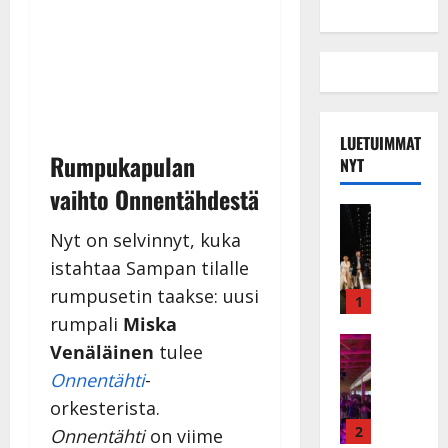
LUETUIMMAT
Rumpukapulan
NYT
vaihto Onnentähdestä
Musiikkiv
H
Nyt on selvinnyt, kuka
u
istahtaa Sampan tilalle
i
rumpusetin taakse: uusi
k
1
e
rumpali
Miska
a
Keikat ja 
Venäläinen
tulee
I
t
Onnentähti
-
k
h
ä
orkesterista.
y
v
v
2
Onnentähti
on viime