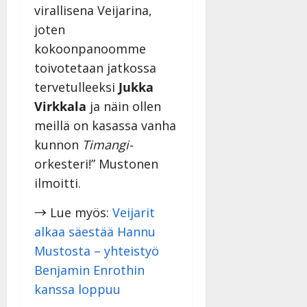
virallisena Veijarina,
joten
kokoonpanoomme
toivotetaan jatkossa
tervetulleeksi
Jukka
Virkkala
ja näin ollen
meillä on kasassa vanha
kunnon
Timangi-
orkesteri!” Mustonen
ilmoitti.
→ Lue myös:
Veijarit
alkaa säestää Hannu
Mustosta – yhteistyö
Benjamin Enrothin
kanssa loppuu