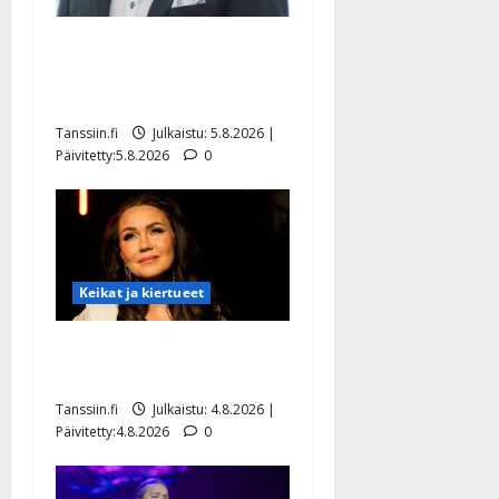
Jukka Hallikainen, 50,
liikuttuu lapsenlapsistaan –
uusi laulu koskettaa syvältä
Tanssiin.fi
Julkaistu: 5.8.2026 |
Päivitetty:5.8.2026
0
Keikat ja kiertueet
Saija Tuupanen ei toivu –
lääkäri: ”Vaakatasoon”
Tanssiin.fi
Julkaistu: 4.8.2026 |
Päivitetty:4.8.2026
0