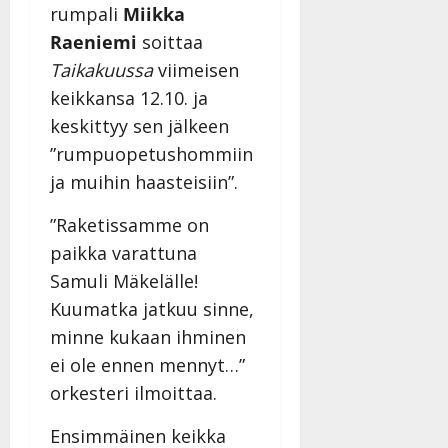
y
rumpali
Miikka
l
Raeniemi
soittaa
l
Taikakuussa
viimeisen
e
i
keikkansa 12.10. ja
s
keskittyy sen jälkeen
o
”rumpuopetushommiin
k
ja muihin haasteisiin”.
i
i
”Raketissamme on
t
o
paikka varattuna
s
Samuli Mäkelälle!
Tanssiin.fi
Kuumatka jatkuu sinne,
minne kukaan ihminen
Julkaistu:
27.4.2025
ei ole ennen mennyt…”
|
orkesteri ilmoittaa.
Päivitetty:
Ensimmäinen keikka