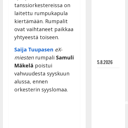
Lindeman
tanssiorkestereissa on
levytti:
laitettu rumpukapula
”Kuvaa
kiertämään. Rumpalit
osuvasti
ovat vaihtaneet paikkaa
uraani
yhtyeestä toiseen.
pikkupojasta
näihin
Saija Tuupasen
eX-
päiviin”
miesten
rumpali
Samuli
5.8.2026
Mäkelä
poistui
Jukka
vahvuudesta syyskuun
Hallikainen,
alussa, ennen
50,
orkesterin syyslomaa.
liikuttuu
lapsenlapsistaan
– uusi laulu
koskettaa
syvältä