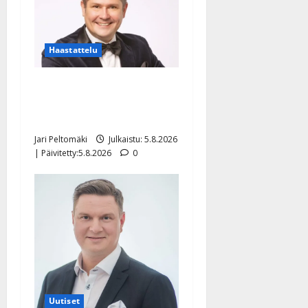
Haastattelu
Leif Lindeman levytti:
”Kuvaa osuvasti uraani
pikkupojasta näihin päiviin”
Jari Peltomäki
Julkaistu: 5.8.2026
| Päivitetty:5.8.2026
0
Uutiset