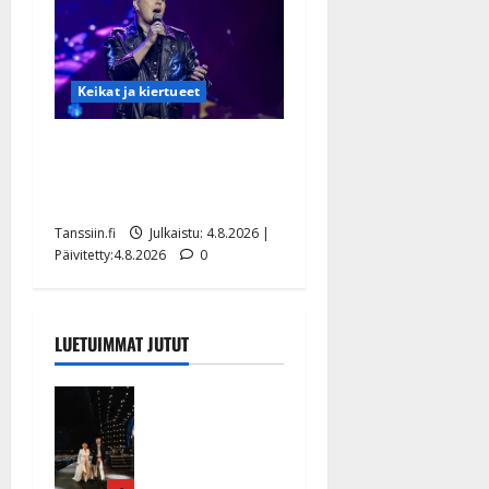
Keikat ja kiertueet
Ilari Hämäläisen
tangomatkan hinta: 10 000
eurolla keikkoja sivu suun
Tanssiin.fi
Julkaistu: 4.8.2026 |
Päivitetty:4.8.2026
0
LUETUIMMAT JUTUT
Huikeat
hyvästit!
Tommi
saatteli