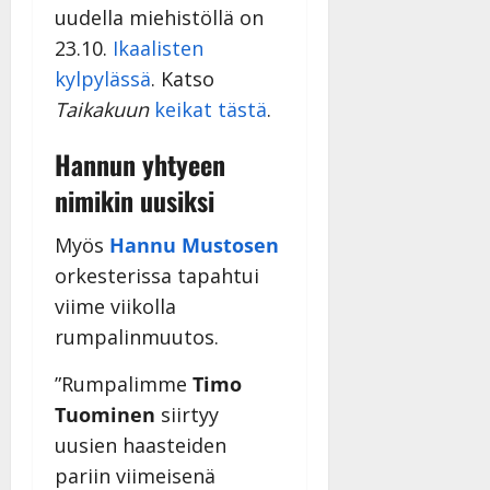
uudella miehistöllä on
23.10.
Ikaalisten
kylpylässä
. Katso
Taikakuun
keikat tästä
.
Hannun yhtyeen
nimikin uusiksi
Myös
Hannu Mustosen
orkesterissa tapahtui
viime viikolla
rumpalinmuutos.
”Rumpalimme
Timo
Tuominen
siirtyy
uusien haasteiden
pariin viimeisenä