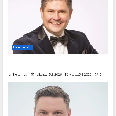
Haastattelu
Leif Lindeman levytti: ”Kuvaa osuvasti uraani
pikkupojasta näihin päiviin”
Jari Peltomäki
Julkaistu: 5.8.2026 | Päivitetty:5.8.2026
0