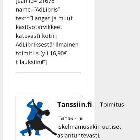
[eafl id=”21678″
name=”AdLibris”
text=”Langat ja muut
käsityötarvikkeet
kätevästi kotiin
AdLibriksestä! Ilmainen
toimitus (yli 16,90€
tilauksiin)!”]
Tanssiin.fi
Toimitus
Tanssi- ja
iskelmämusiikin uutiset
asiantuntevasti.