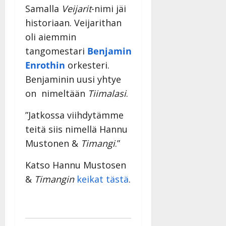
Samalla
Veijarit
-nimi jäi
historiaan. Veijarithan
oli aiemmin
tangomestari
Benjamin
Enrothin
orkesteri.
Benjaminin uusi yhtye
on nimeltään
Tiimalasi
.
”Jatkossa viihdytämme
teitä siis nimellä
Hannu
Mustonen &
Timangi
.”
Katso Hannu Mustosen
&
Timangin
keikat tästä
.