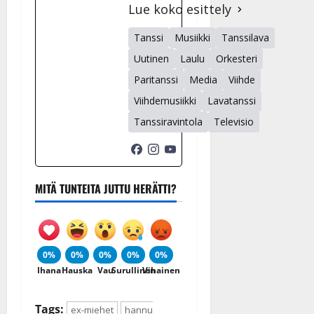
Lue koko esittely
Tanssi
Musiikki
Tanssilava
Uutinen
Laulu
Orkesteri
Paritanssi
Media
Viihde
Viihdemusiikki
Lavatanssi
Tanssiravintola
Televisio
MITÄ TUNTEITA JUTTU HERÄTTI?
0%
0%
0%
0%
0%
Ihana
Hauska
Vau
Surullinen
Vihainen
Tags:
ex-miehet
hannu