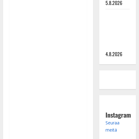
5.8.2026
Saija
Tuupanen ei
toivu –
lääkäri:
”Vaakatasoon”
4.8.2026
Instagram
Seuraa
meitä