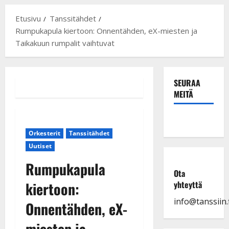
Etusivu
Tanssitähdet
Rumpukapula kiertoon: Onnentähden, eX-miesten ja
Taikakuun rumpalit vaihtuvat
SEURAA
MEITÄ
Orkesterit
Tanssitähdet
Uutiset
Rumpukapula
Ota
kiertoon:
yhteyttä
info@tanssiin.f
Onnentähden, eX-
miesten ja