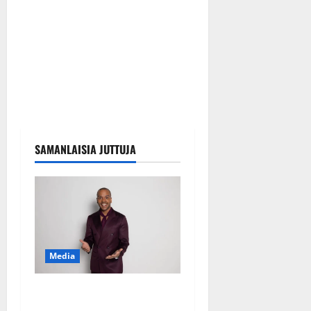
SAMANLAISIA JUTTUJA
Media
Tanssii tähtien kanssa -
julkkikset julki: Anna