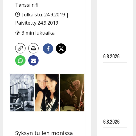
tähtien
Tanssiin.fi
kanssa -
Julkaistu: 24.9.2019 |
julkkikset
Päivitetty:24.9.2019
julki: Anna
3 min lukuaika
Hanski
liitää tv-
parketilla
6.8.2026
Sopiiko
Edith Piaf
tanssilavalle?
Pirttijoki
näyttää
mallia –
video
6.8.2026
Syksyn tullen monissa
Leif