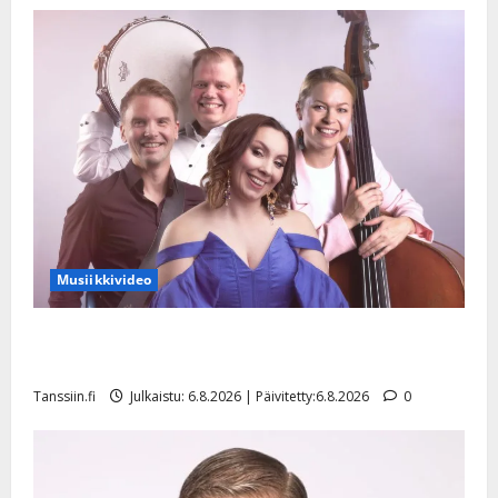
Musiikkivideo
Sopiiko Edith Piaf tanssilavalle? Pirttijoki näyttää
mallia – video
Tanssiin.fi
Julkaistu: 6.8.2026 | Päivitetty:6.8.2026
0